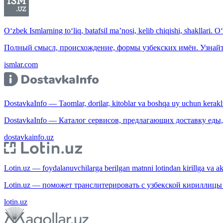
O‘zbek Ismlarning to‘liq, batafsil ma’nosi, kelib chiqishi, shakllari. O
Полный смысл, происхождение, формы узбекских имён. Узнайт
ismlar.com
DostavkaInfo — Taomlar, dorilar, kitoblar va boshqa uy uchun kerakli b
DostavkaInfo — Каталог сервисов, предлагающих доставку еды, 
dostavkainfo.uz
Lotin.uz — foydalanuvchilarga berilgan matnni lotindan kirillga va aksi
Lotin.uz — поможет транслитерировать с узбекской кириллицы 
lotin.uz