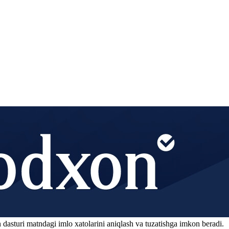
 dasturi matndagi imlo xatolarini aniqlash va tuzatishga imkon beradi.