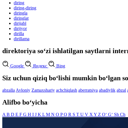
diring
diring-diring
diringla
diringlat
dirijabl
dirijyor
dirilla
dirillama
direktoriya so‘zi ishlatilgan saytlarni inte
Google
Яндекс
Bing
Siz uchun qiziq bo‘lishi mumkin bo‘lgan so
abzalla
Avloniy
Zamaxshariy
achchiqlash
aberratsiya
abadiylik
abzal
Alifbo bo‘yicha
A
B
D
E
F
G
H
I
J
K
L
M
N
O
P
Q
R
S
T
U
V
X
Y
Z
O‘
G‘
Sh
Ch