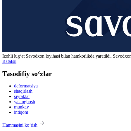
Izohli lugʻat
Savodxon
loyihasi bilan hamkorlikda yaratildi. Savodxon
Batafsil
Tasodifiy so‘zlar
deformatsiya
shaqirlash
siyraklat
yalangbosh
munkay
intiqom
Hammasini ko‘rish