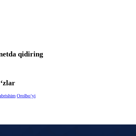
rnetda qidiring
‘zlar
abrishim
Orolbo‘yi