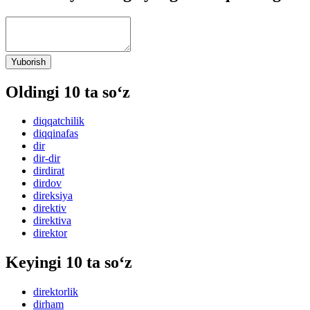
Yuborish
Oldingi 10 ta so‘z
diqqatchilik
diqqinafas
dir
dir-dir
dirdirat
dirdov
direksiya
direktiv
direktiva
direktor
Keyingi 10 ta so‘z
direktorlik
dirham