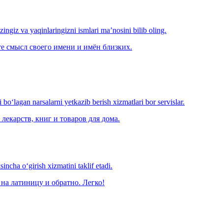
‘zingiz va yaqinlaringizni ismlari ma’nosini bilib oling.
е смысл своего имени и имён близких.
o‘lagan narsalarni yetkazib berish xizmatlari bor servislar.
лекарств, книг и товаров для дома.
ncha o‘girish xizmatini taklif etadi.
на латиницу и обратно. Легко!