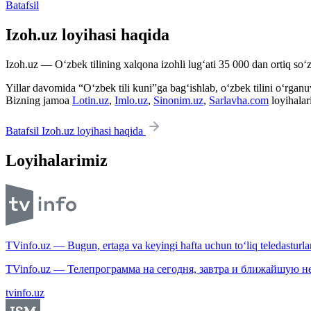
Batafsil
Izoh.uz loyihasi haqida
Izoh.uz — O‘zbek tilining xalqona izohli lug‘ati 35 000 dan ortiq so‘zl
Yillar davomida “O‘zbek tili kuni”ga bag‘ishlab, o‘zbek tilini o‘rganuvc
Bizning jamoa
Lotin.uz
,
Imlo.uz
,
Sinonim.uz
,
Sarlavha.com
loyihalar
Batafsil Izoh.uz loyihasi haqida
Loyihalarimiz
TVinfo.uz — Bugun, ertaga va keyingi hafta uchun to‘liq teledasturlar
TVinfo.uz — Телепрограмма на сегодня, завтра и ближайшую н
tvinfo.uz