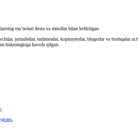
arning ma’nolari ibora va misollar bilan keltirilgan.
hilar, jurnalistlar, tarjimonlar, kopirayterlar, blogerlar va boshqalar u
ini hukmingizga havola qilgan.
.
еделю.