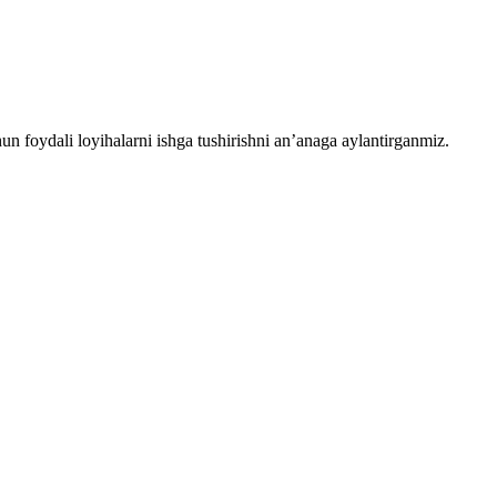
chun foydali loyihalarni ishga tushirishni an’anaga aylantirganmiz.