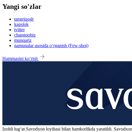
Yangi so'zlar
tangriqosh
kapslok
tvitter
changqobiz
munqariz
namunalar asosida o‘rganish (Few-shot)
Hammasini ko‘rish
Izohli lugʻat
Savodxon
loyihasi bilan hamkorlikda yaratildi. Savodxon