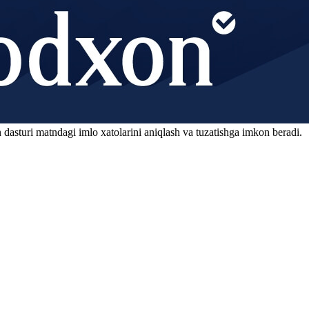
 dasturi matndagi imlo xatolarini aniqlash va tuzatishga imkon beradi.