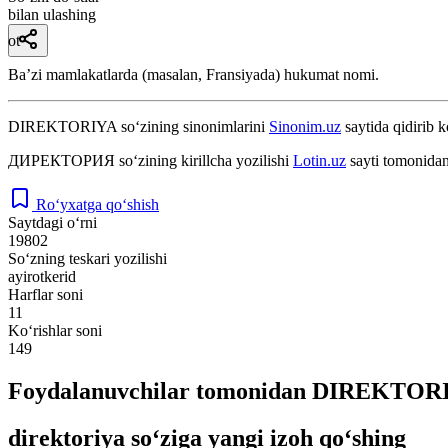
bilan ulashing
ot
Baʼzi mamlakatlarda (masalan, Fransiyada) hukumat nomi.
DIREKTORIYA
so‘zining sinonimlarini
Sinonim.uz
saytida qidirib k
ДИРЕКТОРИЯ
so‘zining kirillcha yozilishi
Lotin.uz
sayti tomonidan
Ro‘yxatga qo‘shish
Saytdagi o‘rni
19802
So‘zning teskari yozilishi
ayirotkerid
Harflar soni
11
Ko‘rishlar soni
149
Foydalanuvchilar tomonidan DIREKTORIY
direktoriya so‘ziga yangi izoh qo‘shing