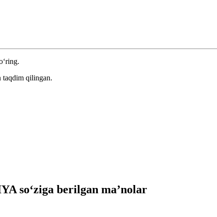
o‘ring.
 taqdim qilingan.
A so‘ziga berilgan ma’nolar