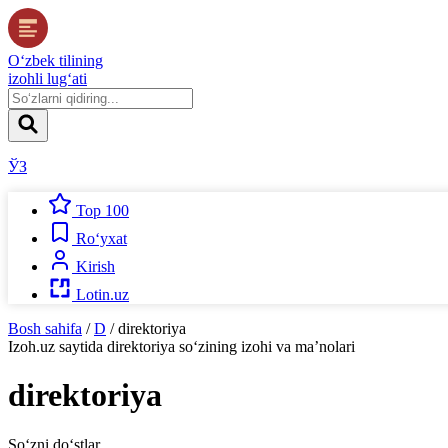
O‘zbek tilining
izohli lug‘ati
ЎЗ
Top 100
Ro‘yxat
Kirish
Lotin.uz
Bosh sahifa
/
D
/
direktoriya
Izoh.uz
saytida
direktoriya
so‘zining izohi va ma’nolari
direktoriya
So‘zni do‘stlar