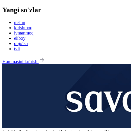
Yangi so'zlar
nishin
kirishmoq
iymanmoq
eliboy
objo‘sh
tvit
Hammasini ko‘rish