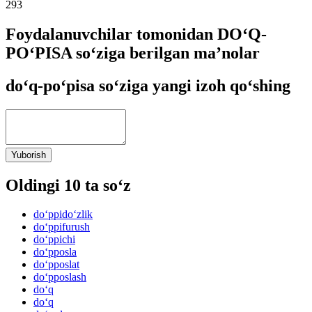
293
Foydalanuvchilar tomonidan DO‘Q-
PO‘PISA so‘ziga berilgan ma’nolar
do‘q-po‘pisa so‘ziga yangi izoh qo‘shing
Yuborish
Oldingi 10 ta so‘z
do‘ppido‘zlik
do‘ppifurush
do‘ppichi
do‘pposla
do‘pposlat
do‘pposlash
do‘q
do‘q