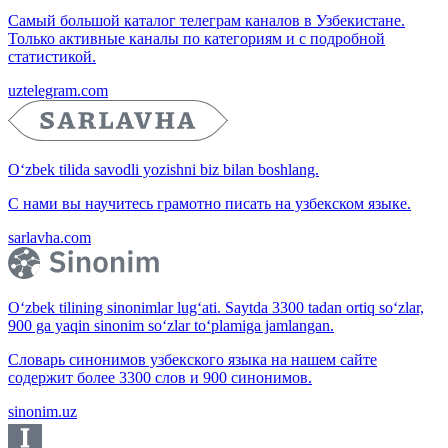
Самый большой каталог телеграм каналов в Узбекистане.
Только активные каналы по категориям и с подробной
статистикой.
uztelegram.com
O‘zbek tilida savodli yozishni biz bilan boshlang.
С нами вы научитесь грамотно писать на узбекском языке.
sarlavha.com
O‘zbek tilining sinonimlar lug‘ati. Saytda 3300 tadan ortiq so‘zlar,
900 ga yaqin sinonim so‘zlar to‘plamiga jamlangan.
Словарь синонимов узбекского языка на нашем сайте
содержит более 3300 слов и 900 синонимов.
sinonim.uz