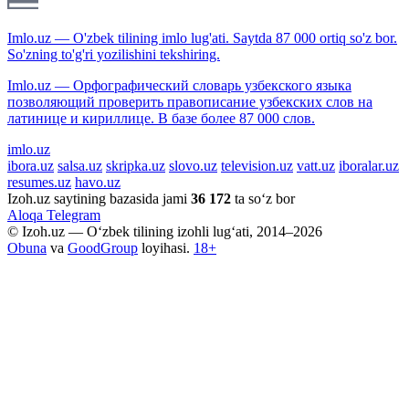
Imlo.uz — O'zbek tilining imlo lug'ati. Saytda 87 000 ortiq so'z bor.
So'zning to'g'ri yozilishini tekshiring.
Imlo.uz — Орфографический словарь узбекского языка
позволяющий проверить правописание узбекских слов на
латинице и кириллице. В базе более 87 000 слов.
imlo.uz
ibora.uz
salsa.uz
skripka.uz
slovo.uz
television.uz
vatt.uz
iboralar.uz
resumes.uz
havo.uz
Izoh.uz saytining bazasida jami
36 172
ta so‘z bor
Aloqa
Telegram
© Izoh.uz — O‘zbek tilining izohli lug‘ati, 2014–2026
Obuna
va
GoodGroup
loyihasi.
18+