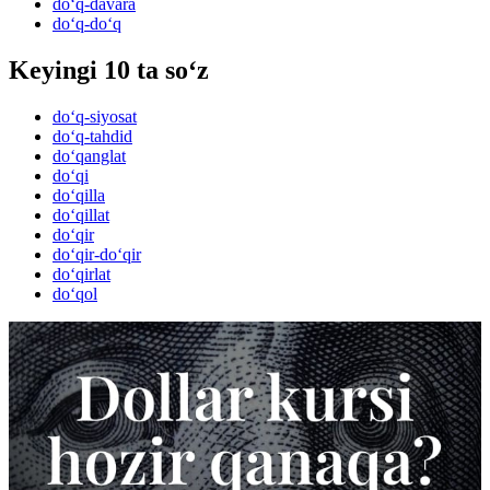
do‘q-davara
do‘q-do‘q
Keyingi 10 ta so‘z
do‘q-siyosat
do‘q-tahdid
do‘qanglat
do‘qi
do‘qilla
do‘qillat
do‘qir
do‘qir-do‘qir
do‘qirlat
do‘qol