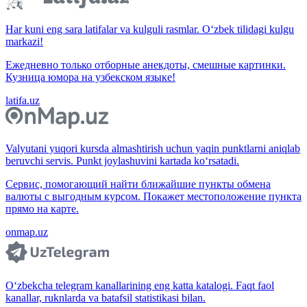
Har kuni eng sara latifalar va kulguli rasmlar. O‘zbek tilidagi kulgu
markazi!
Ежедневно только отборные анекдоты, смешные картинки.
Кузница юмора на узбекском языке!
latifa.uz
Valyutani yuqori kursda almashtirish uchun yaqin punktlarni aniqlab
beruvchi servis. Punkt joylashuvini kartada ko‘rsatadi.
Сервис, помогающий найти ближайшие пункты обмена
валюты с выгодным курсом. Покажет местоположение пункта
прямо на карте.
onmap.uz
O‘zbekcha telegram kanallarining eng katta katalogi. Faqt faol
kanallar, ruknlarda va batafsil statistikasi bilan.