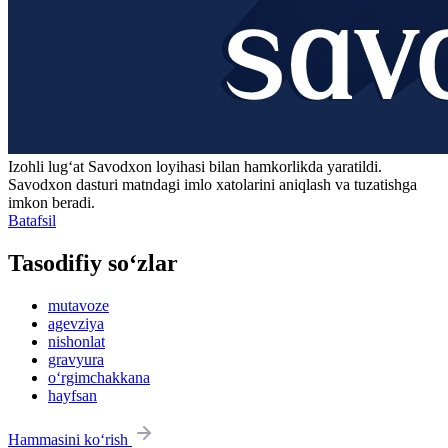
Izohli lugʻat
Savodxon
loyihasi bilan hamkorlikda yaratildi.
Savodxon dasturi matndagi imlo xatolarini aniqlash va tuzatishga
imkon beradi.
Batafsil
Tasodifiy so‘zlar
mutavoze
agevziya
nishonlat
gravyura
o‘rgimchakkana
hayfsan
Hammasini ko‘rish