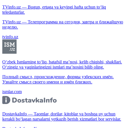
TVinfo.uz — Bugun, ertaga va keyingi hafta uchun to‘liq
teledasturlar.
TVinfo.uz — Телепрограмма на сегодня, завтра и ближайшую
неделю.
tvinfo.uz
O‘zbek Ismlarning to‘liq, batafsil ma’nosi, kelib chiqishi, shakllari.
O‘zingiz va yaqinlaringizni ismlari ma’nosini bilib oling.
Полный смысл, происхождение, формы узбекских имён.
Узнайте смысл своего имени и имён близких.
ismlar.com
DostavkaInfo — Taomlar, dorilar, kitoblar va boshqa uy uchun
kerakli bo‘lagan narsalarni yetkazib berish xizmatlari bor servislar.