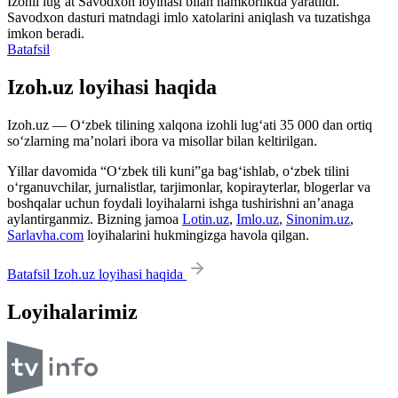
Izohli lugʻat
Savodxon
loyihasi bilan hamkorlikda yaratildi.
Savodxon dasturi matndagi imlo xatolarini aniqlash va tuzatishga
imkon beradi.
Batafsil
Izoh.uz loyihasi haqida
Izoh.uz — O‘zbek tilining xalqona izohli lug‘ati 35 000 dan ortiq
so‘zlarning ma’nolari ibora va misollar bilan keltirilgan.
Yillar davomida “O‘zbek tili kuni”ga bag‘ishlab, o‘zbek tilini
o‘rganuvchilar, jurnalistlar, tarjimonlar, kopirayterlar, blogerlar va
boshqalar uchun foydali loyihalarni ishga tushirishni an’anaga
aylantirganmiz. Bizning jamoa
Lotin.uz
,
Imlo.uz
,
Sinonim.uz
,
Sarlavha.com
loyihalarini hukmingizga havola qilgan.
Batafsil Izoh.uz loyihasi haqida
Loyihalarimiz