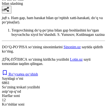
bilan ulashing
ot
juft s.
Ham gap, ham harakat bilan qoʻrqitish xatti-harakati, doʻq va
poʻpisa(lar).
Tergovchining doʻq-poʻpisa bilan gap boshlashini koʻrgan
boyvachcha xiyol boʻshashdi.
S. Yunusov, Kutilmagan xazina
DO‘Q-PO‘PISA
so‘zining sinonimlarini
Sinonim.uz
saytida qidirib
ko‘ring.
ДЎҚ-ПЎПИСА
so‘zining kirillcha yozilishi
Lotin.uz
sayti
tomonidan taqdim qilingan.
Ro‘yxatga qo‘shish
Saytdagi o‘rni
6861
So‘zning teskari yozilishi
asip‘op-q‘od
Harflar soni
12
Ko‘rishlar soni