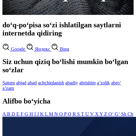
do‘q-po‘pisa so‘zi ishlatilgan saytlarni
internetda qidiring
Google
Яндекс
Bing
Siz uchun qiziq bo‘lishi mumkin bo‘lgan
so‘zlar
Saturn
abjad
abad
achchiqlanish
abadiy
abrishim
aʼzolik
abro‘
aʼzam
Alifbo bo‘yicha
A
B
D
E
F
G
H
I
J
K
L
M
N
O
P
Q
R
S
T
U
V
X
Y
Z
O‘
G‘
Sh
Ch