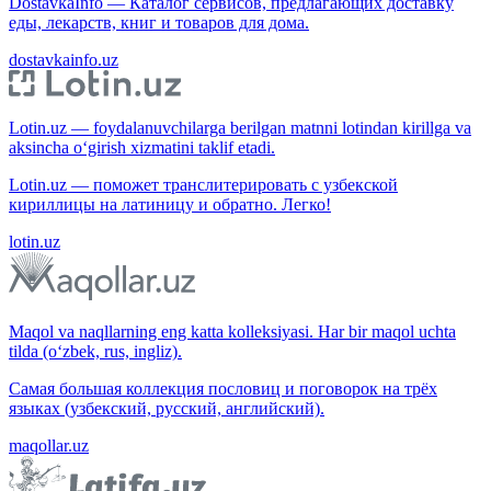
DostavkaInfo — Каталог сервисов, предлагающих доставку
еды, лекарств, книг и товаров для дома.
dostavkainfo.uz
Lotin.uz — foydalanuvchilarga berilgan matnni lotindan kirillga va
aksincha o‘girish xizmatini taklif etadi.
Lotin.uz — поможет транслитерировать с узбекской
кириллицы на латиницу и обратно. Легко!
lotin.uz
Maqol va naqllarning eng katta kolleksiyasi. Har bir maqol uchta
tilda (o‘zbek, rus, ingliz).
Самая большая коллекция пословиц и поговорок на трёх
языках (узбекский, русский, английский).
maqollar.uz