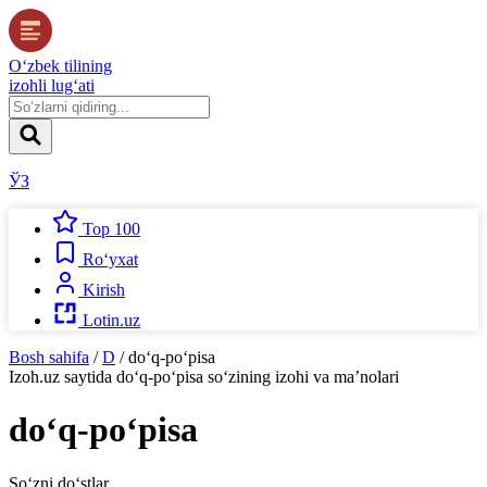
O‘zbek tilining
izohli lug‘ati
ЎЗ
Top 100
Ro‘yxat
Kirish
Lotin.uz
Bosh sahifa
/
D
/
do‘q-po‘pisa
Izoh.uz
saytida
do‘q-po‘pisa
so‘zining izohi va ma’nolari
do‘q-po‘pisa
So‘zni do‘stlar