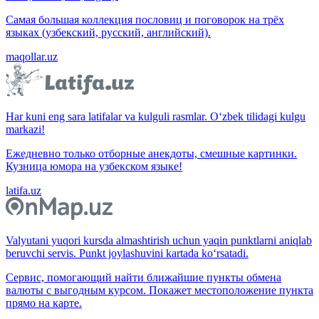
Самая большая коллекция пословиц и поговорок на трёх
языках (узбекский, русский, английский).
maqollar.uz
Har kuni eng sara latifalar va kulguli rasmlar. O‘zbek tilidagi kulgu
markazi!
Ежедневно только отборные анекдоты, смешные картинки.
Кузница юмора на узбекском языке!
latifa.uz
Valyutani yuqori kursda almashtirish uchun yaqin punktlarni aniqlab
beruvchi servis. Punkt joylashuvini kartada ko‘rsatadi.
Сервис, помогающий найти ближайшие пункты обмена
валюты с выгодным курсом. Покажет местоположение пункта
прямо на карте.