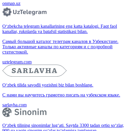
onmap.uz
O‘zbekcha telegram kanallarining eng katta katalogi. Faqt faol
kanallar, ruknlarda va batafsil statistikasi bilan.
Самый большой каталог телеграм каналов в Узбекистане.
Только активные каналы по категориям и с подробной
статистикой.
uztelegram.com
O‘zbek tilida savodli yozishni biz bilan boshlang.
С нами вы научитесь грамотно писать на узбекском языке.
sarlavha.com
O‘zbek tilining sinonimlar lug‘ati. Saytda 3300 tadan ortiq so‘zlar,
900 ga yaqin sinonim so‘zlar to‘plamiga jamlangan.