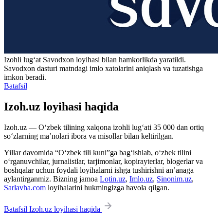
Izohli lugʻat
Savodxon
loyihasi bilan hamkorlikda yaratildi.
Savodxon dasturi matndagi imlo xatolarini aniqlash va tuzatishga
imkon beradi.
Batafsil
Izoh.uz loyihasi haqida
Izoh.uz — O‘zbek tilining xalqona izohli lug‘ati 35 000 dan ortiq
so‘zlarning ma’nolari ibora va misollar bilan keltirilgan.
Yillar davomida “O‘zbek tili kuni”ga bag‘ishlab, o‘zbek tilini
o‘rganuvchilar, jurnalistlar, tarjimonlar, kopirayterlar, blogerlar va
boshqalar uchun foydali loyihalarni ishga tushirishni an’anaga
aylantirganmiz. Bizning jamoa
Lotin.uz
,
Imlo.uz
,
Sinonim.uz
,
Sarlavha.com
loyihalarini hukmingizga havola qilgan.
Batafsil Izoh.uz loyihasi haqida