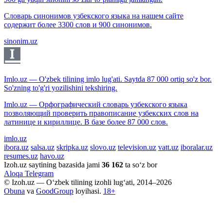
Словарь синонимов узбекского языка на нашем сайте
содержит более 3300 слов и 900 синонимов.
sinonim.uz
Imlo.uz — O'zbek tilining imlo lug'ati. Saytda 87 000 ortiq so'z bor.
So'zning to'g'ri yozilishini tekshiring.
Imlo.uz — Орфографический словарь узбекского языка
позволяющий проверить правописание узбекских слов на
латинице и кириллице. В базе более 87 000 слов.
imlo.uz
ibora.uz
salsa.uz
skripka.uz
slovo.uz
television.uz
vatt.uz
iboralar.uz
resumes.uz
havo.uz
Izoh.uz saytining bazasida jami
36 162
ta so‘z bor
Aloqa
Telegram
© Izoh.uz — O‘zbek tilining izohli lug‘ati, 2014–2026
Obuna
va
GoodGroup
loyihasi.
18+