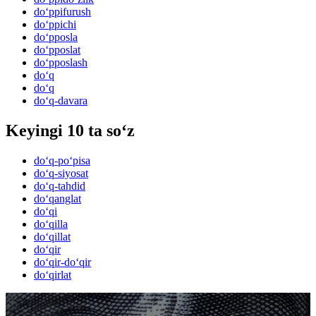
do‘ppifurush
do‘ppichi
do‘pposla
do‘pposlat
do‘pposlash
do‘q
do‘q
do‘q-davara
Keyingi 10 ta so‘z
do‘q-po‘pisa
do‘q-siyosat
do‘q-tahdid
do‘qanglat
do‘qi
do‘qilla
do‘qillat
do‘qir
do‘qir-do‘qir
do‘qirlat