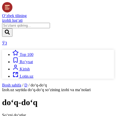
O‘zbek tilining
izohli lug‘ati
ЎЗ
Top 100
Ro‘yxat
Kirish
Lotin.uz
Bosh sahifa
/
D
/
do‘q-do‘q
Izoh.uz
saytida
do‘q-do‘q
so‘zining izohi va ma’nolari
do‘q-do‘q
So‘zni do‘stlar