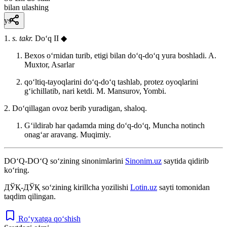
bilan ulashing
ys
1.
s. takr.
Doʻq II ◆
Bexos oʻrnidan turib, etigi bilan doʻq-doʻq yura boshladi.
A.
Muxtor, Asarlar
qoʻltiq-tayoqlarini doʻq-doʻq tashlab, protez oyoqlarini
gʻichillatib, nari ketdi.
M. Mansurov, Yombi.
2. Doʻqillagan ovoz berib yuradigan, shaloq.
Gʻildirab har qadamda ming doʻq-doʻq, Muncha notinch
onagʻar aravang.
Muqimiy.
DO‘Q-DO‘Q
so‘zining sinonimlarini
Sinonim.uz
saytida qidirib
ko‘ring.
ДЎҚ-ДЎҚ
so‘zining kirillcha yozilishi
Lotin.uz
sayti tomonidan
taqdim qilingan.
Ro‘yxatga qo‘shish