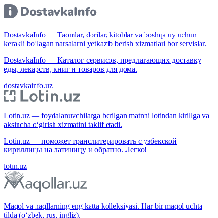
DostavkaInfo — Taomlar, dorilar, kitoblar va boshqa uy uchun
kerakli bo‘lagan narsalarni yetkazib berish xizmatlari bor servislar.
DostavkaInfo — Каталог сервисов, предлагающих доставку
еды, лекарств, книг и товаров для дома.
dostavkainfo.uz
Lotin.uz — foydalanuvchilarga berilgan matnni lotindan kirillga va
aksincha o‘girish xizmatini taklif etadi.
Lotin.uz — поможет транслитерировать с узбекской
кириллицы на латиницу и обратно. Легко!
lotin.uz
Maqol va naqllarning eng katta kolleksiyasi. Har bir maqol uchta
tilda (o‘zbek, rus, ingliz).