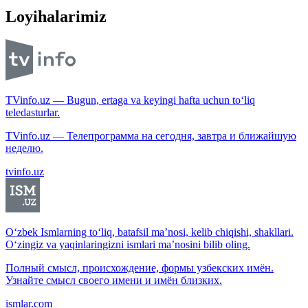
Loyihalarimiz
TVinfo.uz — Bugun, ertaga va keyingi hafta uchun to‘liq
teledasturlar.
TVinfo.uz — Телепрограмма на сегодня, завтра и ближайшую
неделю.
tvinfo.uz
O‘zbek Ismlarning to‘liq, batafsil ma’nosi, kelib chiqishi, shakllari.
O‘zingiz va yaqinlaringizni ismlari ma’nosini bilib oling.
Полный смысл, происхождение, формы узбекских имён.
Узнайте смысл своего имени и имён близких.
ismlar.com