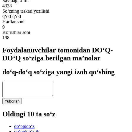
Saytdagi o‘rni
4338
So‘zning teskari yozilishi
q‘od-q‘od
Harflar soni
9
Ko‘rishlar soni
198
Foydalanuvchilar tomonidan DO‘Q-
DO‘Q so‘ziga berilgan ma’nolar
do‘q-do‘q so‘ziga yangi izoh qo‘shing
Yuborish
Oldingi 10 ta so‘z
do‘ppido‘z
do‘ppido‘zlik