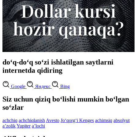
do‘q-do‘q so‘zi ishlatilgan saytlarni
internetda qidiring
Google
Яндекс
Bing
Siz uchun qiziq bo‘lishi mumkin bo‘lgan
so‘zlar
achchiq
achchiqlanish
Avesto
Jo‘qorg‘i Kenges
achimsiq
absolyut
aʼzolik
Yupiter
aʼlochi