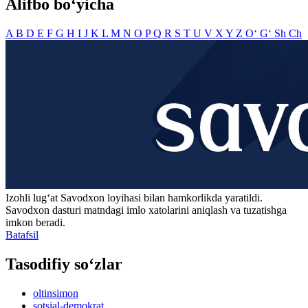
Alifbo bo‘yicha
A
B
D
E
F
G
H
I
J
K
L
M
N
O
P
Q
R
S
T
U
V
X
Y
Z
O‘
G‘
Sh
Ch
Izohli lugʻat
Savodxon
loyihasi bilan hamkorlikda yaratildi.
Savodxon dasturi matndagi imlo xatolarini aniqlash va tuzatishga
imkon beradi.
Batafsil
Tasodifiy so‘zlar
oltinsimon
sotsial-demokrat