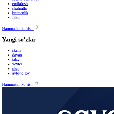
emikdosh
shuhratla
bremenlik
falon
Hammasini ko‘rish
Yangi so'zlar
skam
dayan
tabx
xeyter
ulgu
avto-to‘lov
Hammasini ko‘rish