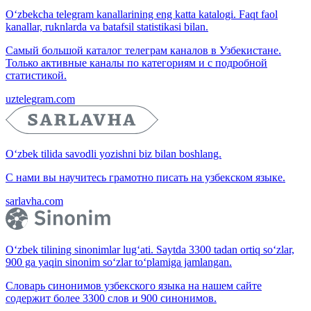
O‘zbekcha telegram kanallarining eng katta katalogi. Faqt faol
kanallar, ruknlarda va batafsil statistikasi bilan.
Самый большой каталог телеграм каналов в Узбекистане.
Только активные каналы по категориям и с подробной
статистикой.
uztelegram.com
O‘zbek tilida savodli yozishni biz bilan boshlang.
С нами вы научитесь грамотно писать на узбекском языке.
sarlavha.com
O‘zbek tilining sinonimlar lug‘ati. Saytda 3300 tadan ortiq so‘zlar,
900 ga yaqin sinonim so‘zlar to‘plamiga jamlangan.
Словарь синонимов узбекского языка на нашем сайте
содержит более 3300 слов и 900 синонимов.