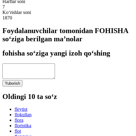
Harflar soni
7
Ko‘rishlar soni
1870
Foydalanuvchilar tomonidan FOHISHA
so‘ziga berilgan ma’nolar
fohisha so‘ziga yangi izoh qo‘shing
Yuborish
Oldingi 10 ta so‘z
fleytist
flokullan
flora
floristika
flot