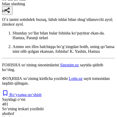
bilan ulashing
ot
Oʻz tanini sotishdek buzuq, fahsh ishlar bilan shugʻullanuvchi ayol;
zinokor ayol.
Shunday yoʻllar bilan bular fohisha koʻpaytirar ekan-da.
Hamza, Paranji sirlari
Ammo sen iflos balchiqqa boʻgʻzingdan botib, uning qoʻlansa
isini olib qolgan ekansan, fohisha!
K. Yashin, Hamza
FOHISHA
so‘zining sinonimlarini
Sinonim.uz
saytida qidirib
ko‘ring.
ФОҲИША
so‘zining kirillcha yozilishi
Lotin.uz
sayti tomonidan
taqdim qilingan.
Ro‘yxatga qo‘shish
Saytdagi o‘rni
481
So‘zning teskari yozilishi
ahsihof