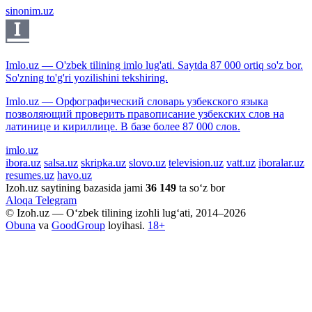
sinonim.uz
Imlo.uz — O'zbek tilining imlo lug'ati. Saytda 87 000 ortiq so'z bor.
So'zning to'g'ri yozilishini tekshiring.
Imlo.uz — Орфографический словарь узбекского языка
позволяющий проверить правописание узбекских слов на
латинице и кириллице. В базе более 87 000 слов.
imlo.uz
ibora.uz
salsa.uz
skripka.uz
slovo.uz
television.uz
vatt.uz
iboralar.uz
resumes.uz
havo.uz
Izoh.uz saytining bazasida jami
36 149
ta so‘z bor
Aloqa
Telegram
© Izoh.uz — O‘zbek tilining izohli lug‘ati, 2014–2026
Obuna
va
GoodGroup
loyihasi.
18+