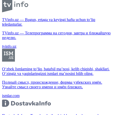
TVinfo.uz — Bugun, ertaga va keyingi hafta uchun to‘liq
teledasturlar.
TVinfo.uz — Телепрограмма на сегодня, завтра и ближайшую
неделю.
tvinfo.uz
O‘zbek Ismlarning to‘liq, batafsil ma’nosi, kelib chiqishi, shakllari.
O‘zingiz va yaqinlaringizni ismlari ma’nosini bilib oling.
Полный смысл, происхождение, формы узбекских имён.
Узнайте смысл своего имени и имён близких.
ismlar.com