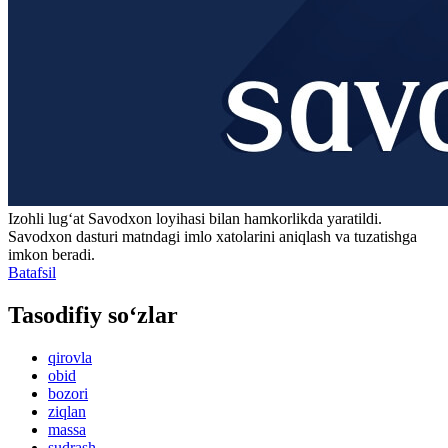
Izohli lugʻat
Savodxon
loyihasi bilan hamkorlikda yaratildi.
Savodxon dasturi matndagi imlo xatolarini aniqlash va tuzatishga
imkon beradi.
Batafsil
Tasodifiy so‘zlar
qirovla
obid
bozori
ziqlan
massa
sudrash