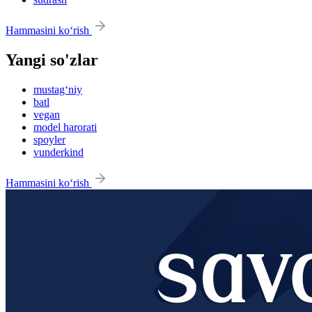
Hammasini ko‘rish
Yangi so'zlar
mustag‘niy
batl
vegan
model harorati
spoyler
vunderkind
Hammasini ko‘rish