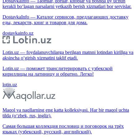
DostavkaInfo — Taomlar, dorilar, kitoblar va boshqa uy uchun
kerakli bo‘lagan narsalarni yetkazib berish xizmatlari bor servislar.
DostavkaInfo — Каталог сервисов, предлагающих доставку
еды, лекарств, книг и товаров для дома.
dostavkainfo.uz
Lotin.uz — foydalanuvchilarga berilgan matnni lotindan kirillga va
aksincha o‘girish xizmatini taklif etadi.
Lotin.uz — поможет транслитерировать с узбекской
кириллицы на латиницу и обратно. Легко!
lotin.uz
Maqol va naqllarning eng katta kolleksiyasi. Har bir maqol uchta
tilda (o‘zbek, rus, ingliz).
Самая большая коллекция пословиц и поговорок на трёх
языках (узбекский, русский, английский).