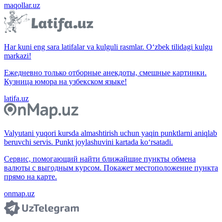
maqollar.uz
Har kuni eng sara latifalar va kulguli rasmlar. O‘zbek tilidagi kulgu
markazi!
Ежедневно только отборные анекдоты, смешные картинки.
Кузница юмора на узбекском языке!
latifa.uz
Valyutani yuqori kursda almashtirish uchun yaqin punktlarni aniqlab
beruvchi servis. Punkt joylashuvini kartada ko‘rsatadi.
Сервис, помогающий найти ближайшие пункты обмена
валюты с выгодным курсом. Покажет местоположение пункта
прямо на карте.
onmap.uz