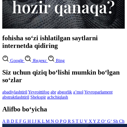
fohisha so‘zi ishlatilgan saytlarni
internetda qidiring
Google
Яндекс
Bing
Siz uchun qiziq bo‘lishi mumkin bo‘lgan
so‘zlar
abadiylashtiril
Yevroittifoq
abr
abgorlik
aʼmol
Yevroparlament
abstraktlashtiril
Shekspir
achchiqlash
Alifbo bo‘yicha
A
B
D
E
F
G
H
I
J
K
L
M
N
O
P
Q
R
S
T
U
V
X
Y
Z
O‘
G‘
Sh
Ch