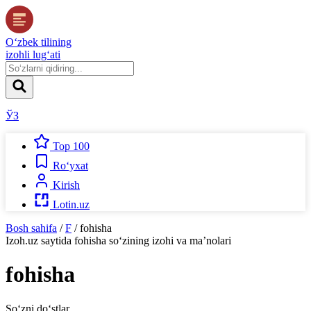
O‘zbek tilining
izohli lug‘ati
ЎЗ
Top 100
Ro‘yxat
Kirish
Lotin.uz
Bosh sahifa
/
F
/
fohisha
Izoh.uz
saytida
fohisha
so‘zining izohi va ma’nolari
fohisha
So‘zni do‘stlar