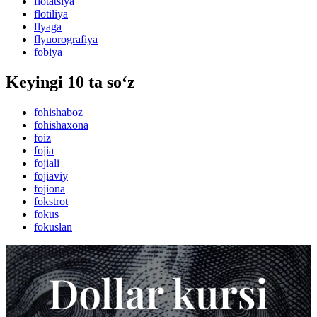
flotatsiya
flotiliya
flyaga
flyuorografiya
fobiya
Keyingi 10 ta so‘z
fohishaboz
fohishaxona
foiz
fojia
fojiali
fojiaviy
fojiona
fokstrot
fokus
fokuslan