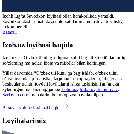
Izohli lugʻat
Savodxon
loyihasi bilan hamkorlikda yaratildi.
Savodxon dasturi matndagi imlo xatolarini aniqlash va tuzatishga
imkon beradi.
Batafsil
Izoh.uz loyihasi haqida
Izoh.uz — O‘zbek tilining xalqona izohli lug‘ati 35 000 dan ortiq
so‘zlarning ma’nolari ibora va misollar bilan keltirilgan.
Yillar davomida “O‘zbek tili kuni”ga bag‘ishlab, o‘zbek tilini
o‘rganuvchilar, jurnalistlar, tarjimonlar, kopirayterlar, blogerlar va
boshqalar uchun foydali loyihalarni ishga tushirishni an’anaga
aylantirganmiz. Bizning jamoa
Lotin.uz
,
Imlo.uz
,
Sinonim.uz
,
Sarlavha.com
loyihalarini hukmingizga havola qilgan.
Batafsil Izoh.uz loyihasi haqida
Loyihalarimiz