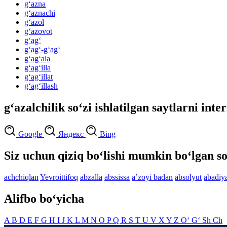
g‘azna
g‘aznachi
g‘azol
g‘azovot
g‘ag‘
g‘ag‘-g‘ag‘
g‘ag‘ala
g‘ag‘illa
g‘ag‘illat
g‘ag‘illash
g‘azalchilik so‘zi ishlatilgan saytlarni inte
Google
Яндекс
Bing
Siz uchun qiziq bo‘lishi mumkin bo‘lgan so
achchiqlan
Yevroittifoq
abzalla
abssissa
aʼzoyi badan
absolyut
abadiy
Alifbo bo‘yicha
A
B
D
E
F
G
H
I
J
K
L
M
N
O
P
Q
R
S
T
U
V
X
Y
Z
O‘
G‘
Sh
Ch