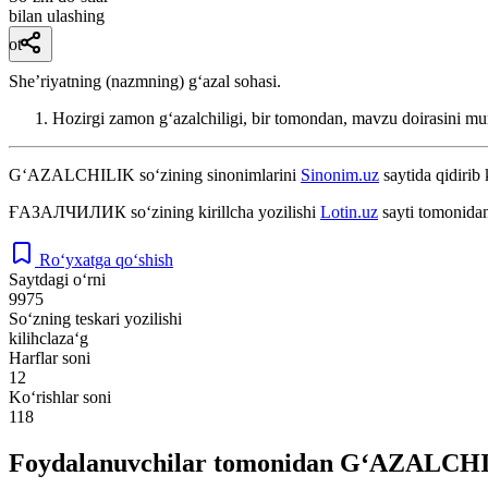
bilan ulashing
ot
Sheʼriyatning (nazmning) gʻazal sohasi.
Hozirgi zamon gʻazalchiligi, bir tomondan, mavzu doirasini mu
G‘AZALCHILIK
so‘zining sinonimlarini
Sinonim.uz
saytida qidirib 
ҒАЗАЛЧИЛИК
so‘zining kirillcha yozilishi
Lotin.uz
sayti tomonidan
Ro‘yxatga qo‘shish
Saytdagi o‘rni
9975
So‘zning teskari yozilishi
kilihclaza‘g
Harflar soni
12
Ko‘rishlar soni
118
Foydalanuvchilar tomonidan G‘AZALCHIL