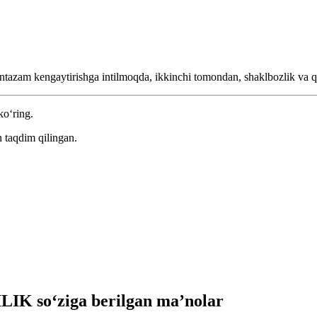
ntazam kengaytirishga intilmoqda, ikkinchi tomondan, shaklbozlik va 
ko‘ring.
 taqdim qilingan.
IK so‘ziga berilgan ma’nolar