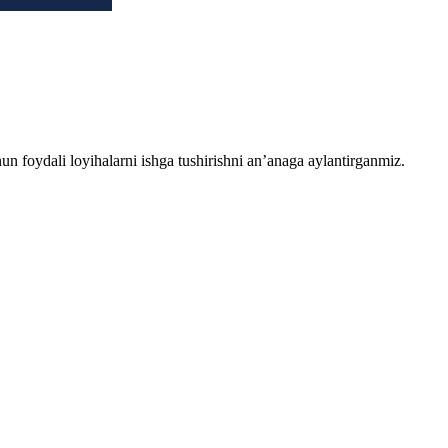
chun foydali loyihalarni ishga tushirishni an’anaga aylantirganmiz.