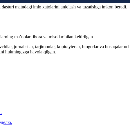
 dasturi matndagi imlo xatolarini aniqlash va tuzatishga imkon beradi.
arning ma’nolari ibora va misollar bilan keltirilgan.
hilar, jurnalistlar, tarjimonlar, kopirayterlar, blogerlar va boshqalar u
ini hukmingizga havola qilgan.
.
еделю.