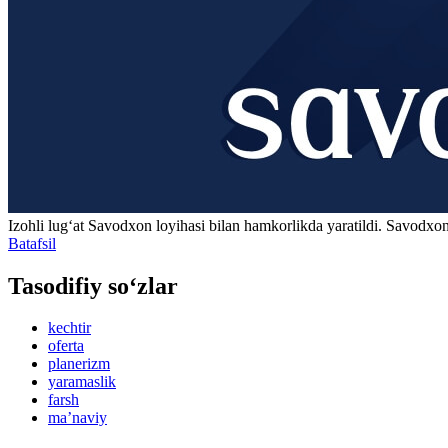
Izohli lugʻat
Savodxon
loyihasi bilan hamkorlikda yaratildi. Savodxon
Batafsil
Tasodifiy so‘zlar
kechtir
oferta
planerizm
yaramaslik
farsh
maʼnaviy