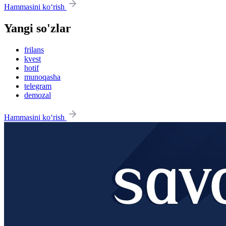
Hammasini ko‘rish
Yangi so'zlar
frilans
kvest
hotif
munoqasha
telegram
demozal
Hammasini ko‘rish