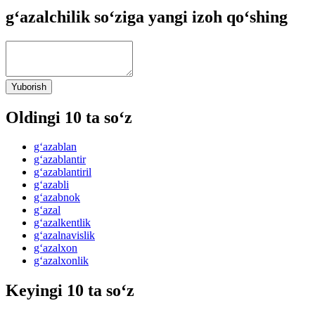
g‘azalchilik so‘ziga yangi izoh qo‘shing
Yuborish
Oldingi 10 ta so‘z
g‘azablan
g‘azablantir
g‘azablantiril
g‘azabli
g‘azabnok
g‘azal
g‘azalkentlik
g‘azalnavislik
g‘azalxon
g‘azalxonlik
Keyingi 10 ta so‘z