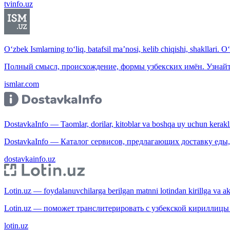
tvinfo.uz
O‘zbek Ismlarning to‘liq, batafsil ma’nosi, kelib chiqishi, shakllari. O
Полный смысл, происхождение, формы узбекских имён. Узнайт
ismlar.com
DostavkaInfo — Taomlar, dorilar, kitoblar va boshqa uy uchun kerakli b
DostavkaInfo — Каталог сервисов, предлагающих доставку еды, 
dostavkainfo.uz
Lotin.uz — foydalanuvchilarga berilgan matnni lotindan kirillga va aksi
Lotin.uz — поможет транслитерировать с узбекской кириллицы 
lotin.uz