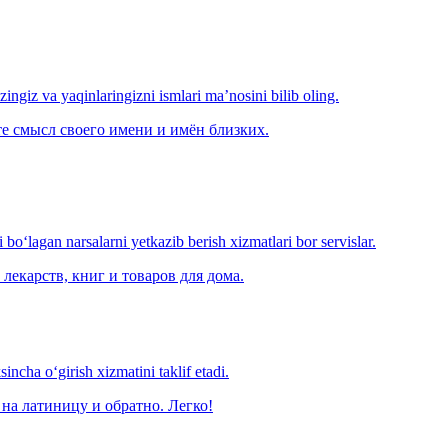
‘zingiz va yaqinlaringizni ismlari ma’nosini bilib oling.
е смысл своего имени и имён близких.
o‘lagan narsalarni yetkazib berish xizmatlari bor servislar.
лекарств, книг и товаров для дома.
ncha o‘girish xizmatini taklif etadi.
на латиницу и обратно. Легко!