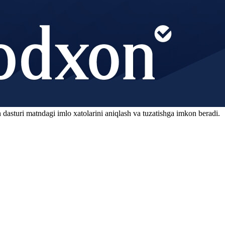
 dasturi matndagi imlo xatolarini aniqlash va tuzatishga imkon beradi.