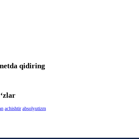
rnetda qidiring
‘zlar
an
achishtir
absolyutizm