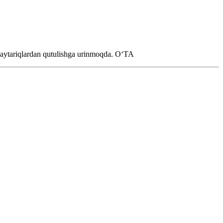
qaytariqlardan qutulishga urinmoqda.
OʻTA