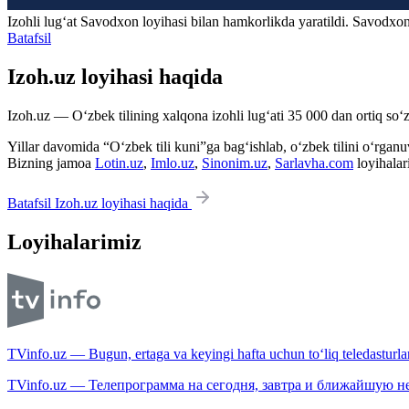
Izohli lugʻat
Savodxon
loyihasi bilan hamkorlikda yaratildi. Savodxon
Batafsil
Izoh.uz loyihasi haqida
Izoh.uz — O‘zbek tilining xalqona izohli lug‘ati 35 000 dan ortiq so‘zl
Yillar davomida “O‘zbek tili kuni”ga bag‘ishlab, o‘zbek tilini o‘rganuvc
Bizning jamoa
Lotin.uz
,
Imlo.uz
,
Sinonim.uz
,
Sarlavha.com
loyihalar
Batafsil Izoh.uz loyihasi haqida
Loyihalarimiz
TVinfo.uz — Bugun, ertaga va keyingi hafta uchun to‘liq teledasturlar
TVinfo.uz — Телепрограмма на сегодня, завтра и ближайшую н