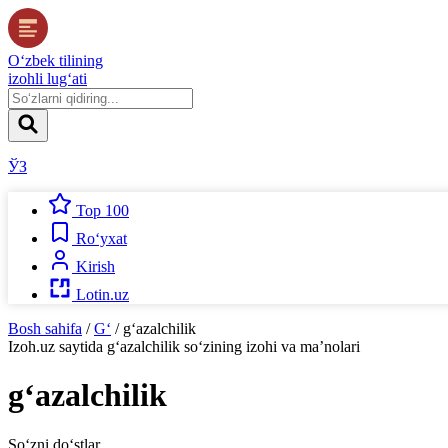
O‘zbek tilining
izohli lug‘ati
ЎЗ
Top 100
Ro‘yxat
Kirish
Lotin.uz
Bosh sahifa
/
G‘
/
g‘azalchilik
Izoh.uz
saytida
g‘azalchilik
so‘zining izohi va ma’nolari
g‘azalchilik
So‘zni do‘stlar