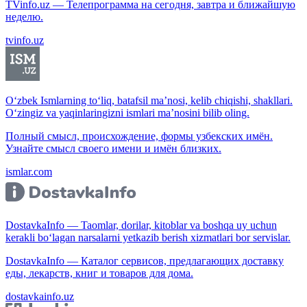
TVinfo.uz — Телепрограмма на сегодня, завтра и ближайшую
неделю.
tvinfo.uz
O‘zbek Ismlarning to‘liq, batafsil ma’nosi, kelib chiqishi, shakllari.
O‘zingiz va yaqinlaringizni ismlari ma’nosini bilib oling.
Полный смысл, происхождение, формы узбекских имён.
Узнайте смысл своего имени и имён близких.
ismlar.com
DostavkaInfo — Taomlar, dorilar, kitoblar va boshqa uy uchun
kerakli bo‘lagan narsalarni yetkazib berish xizmatlari bor servislar.
DostavkaInfo — Каталог сервисов, предлагающих доставку
еды, лекарств, книг и товаров для дома.
dostavkainfo.uz