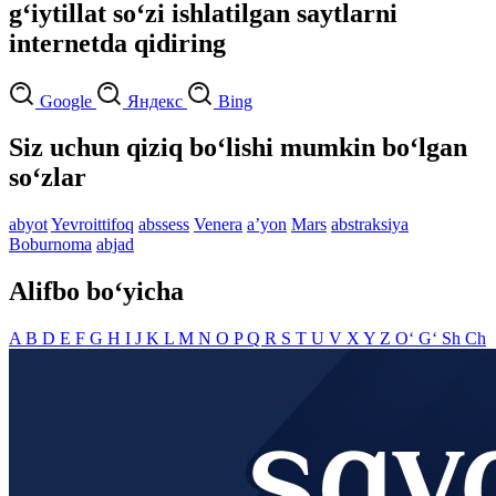
g‘iytillat so‘zi ishlatilgan saytlarni
internetda qidiring
Google
Яндекс
Bing
Siz uchun qiziq bo‘lishi mumkin bo‘lgan
so‘zlar
abyot
Yevroittifoq
abssess
Venera
aʼyon
Mars
abstraksiya
Boburnoma
abjad
Alifbo bo‘yicha
A
B
D
E
F
G
H
I
J
K
L
M
N
O
P
Q
R
S
T
U
V
X
Y
Z
O‘
G‘
Sh
Ch