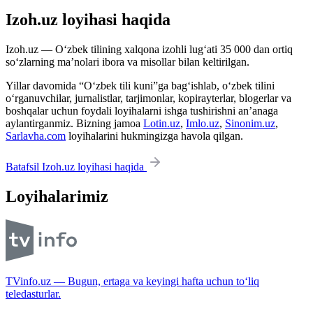
Izoh.uz loyihasi haqida
Izoh.uz — O‘zbek tilining xalqona izohli lug‘ati 35 000 dan ortiq
so‘zlarning ma’nolari ibora va misollar bilan keltirilgan.
Yillar davomida “O‘zbek tili kuni”ga bag‘ishlab, o‘zbek tilini
o‘rganuvchilar, jurnalistlar, tarjimonlar, kopirayterlar, blogerlar va
boshqalar uchun foydali loyihalarni ishga tushirishni an’anaga
aylantirganmiz. Bizning jamoa
Lotin.uz
,
Imlo.uz
,
Sinonim.uz
,
Sarlavha.com
loyihalarini hukmingizga havola qilgan.
Batafsil Izoh.uz loyihasi haqida
Loyihalarimiz
TVinfo.uz — Bugun, ertaga va keyingi hafta uchun to‘liq
teledasturlar.