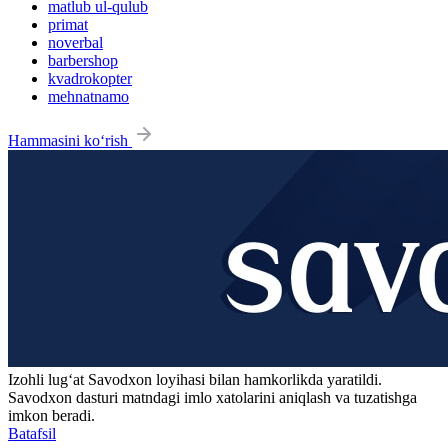
matlub ul-qulub
primat
noverbal
barbershop
kvadrokopter
mehnatnamo
Hammasini ko‘rish
Izohli lugʻat
Savodxon
loyihasi bilan hamkorlikda yaratildi.
Savodxon dasturi matndagi imlo xatolarini aniqlash va tuzatishga
imkon beradi.
Batafsil