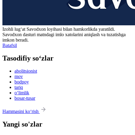
Izohli lugʻat
Savodxon
loyihasi bilan hamkorlikda yaratildi.
Savodxon dasturi matndagi imlo xatolarini aniqlash va tuzatishga
imkon beradi.
Batafsil
Tasodifiy so‘zlar
abolitsionist
mov
bodpoy
tariq
o‘limlik
bosar-tusar
Hammasini ko‘rish
Yangi so'zlar