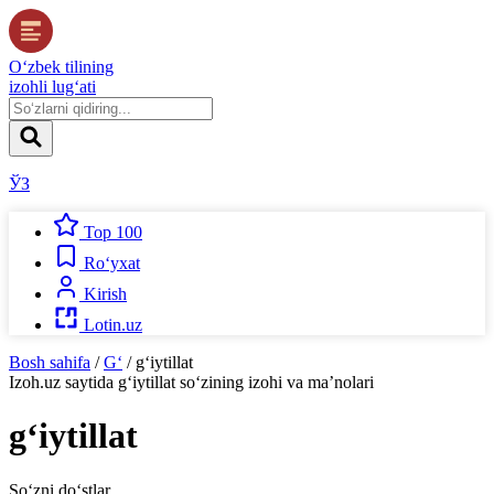
O‘zbek tilining
izohli lug‘ati
ЎЗ
Top 100
Ro‘yxat
Kirish
Lotin.uz
Bosh sahifa
/
G‘
/
g‘iytillat
Izoh.uz
saytida
g‘iytillat
so‘zining izohi va ma’nolari
g‘iytillat
So‘zni do‘stlar