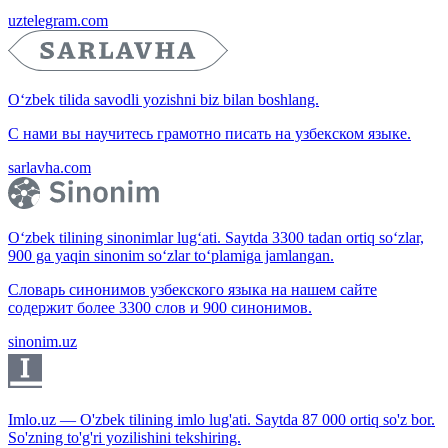
uztelegram.com
O‘zbek tilida savodli yozishni biz bilan boshlang.
С нами вы научитесь грамотно писать на узбекском языке.
sarlavha.com
O‘zbek tilining sinonimlar lug‘ati. Saytda 3300 tadan ortiq so‘zlar,
900 ga yaqin sinonim so‘zlar to‘plamiga jamlangan.
Словарь синонимов узбекского языка на нашем сайте
содержит более 3300 слов и 900 синонимов.
sinonim.uz
Imlo.uz — O'zbek tilining imlo lug'ati. Saytda 87 000 ortiq so'z bor.
So'zning to'g'ri yozilishini tekshiring.