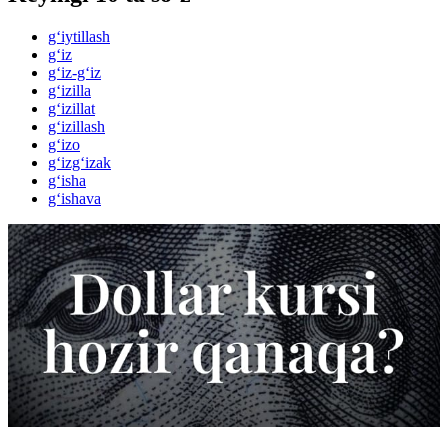
g‘iytillash
g‘iz
g‘iz-g‘iz
g‘izilla
g‘izillat
g‘izillash
g‘izo
g‘izg‘izak
g‘isha
g‘ishava