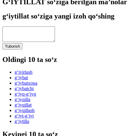
G‘IYTILLAT so‘ziga berilgan ma’nolar
g‘iytillat so‘ziga yangi izoh qo‘shing
Yuborish
Oldingi 10 ta so‘z
g‘ivirlash
g‘iybat
g‘iybatxona
g‘iybatchi
g‘iyq-g‘iyq
g‘iyqilla
g‘iyqillat
g‘iyqillash
g‘iyt-g‘iyt
g‘iytilla
Keyingi 10 ta so‘z