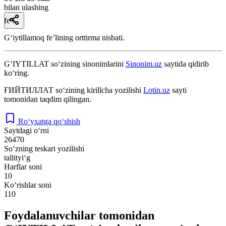
bilan ulashing
fe’l
Gʻiytillamoq feʼlining orttirma nisbati.
G‘IYTILLAT
so‘zining sinonimlarini
Sinonim.uz
saytida qidirib
ko‘ring.
ҒИЙТИЛЛАТ
so‘zining kirillcha yozilishi
Lotin.uz
sayti
tomonidan taqdim qilingan.
Ro‘yxatga qo‘shish
Saytdagi o‘rni
26470
So‘zning teskari yozilishi
tallityi‘g
Harflar soni
10
Ko‘rishlar soni
110
Foydalanuvchilar tomonidan