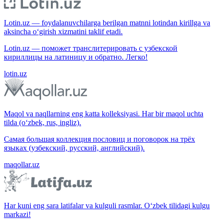
Lotin.uz — foydalanuvchilarga berilgan matnni lotindan kirillga va
aksincha o‘girish xizmatini taklif etadi.
Lotin.uz — поможет транслитерировать с узбекской
кириллицы на латиницу и обратно. Легко!
lotin.uz
Maqol va naqllarning eng katta kolleksiyasi. Har bir maqol uchta
tilda (o‘zbek, rus, ingliz).
Самая большая коллекция пословиц и поговорок на трёх
языках (узбекский, русский, английский).
maqollar.uz
Har kuni eng sara latifalar va kulguli rasmlar. O‘zbek tilidagi kulgu
markazi!