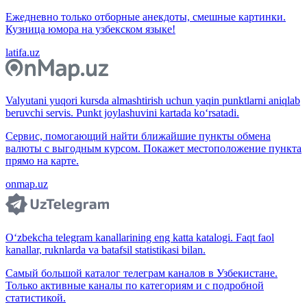
Ежедневно только отборные анекдоты, смешные картинки.
Кузница юмора на узбекском языке!
latifa.uz
Valyutani yuqori kursda almashtirish uchun yaqin punktlarni aniqlab
beruvchi servis. Punkt joylashuvini kartada ko‘rsatadi.
Сервис, помогающий найти ближайшие пункты обмена
валюты с выгодным курсом. Покажет местоположение пункта
прямо на карте.
onmap.uz
O‘zbekcha telegram kanallarining eng katta katalogi. Faqt faol
kanallar, ruknlarda va batafsil statistikasi bilan.
Самый большой каталог телеграм каналов в Узбекистане.
Только активные каналы по категориям и с подробной
статистикой.