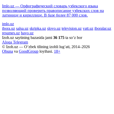
Imlo.uz — Орфографический словарь узбекского языка
позволяющий проверить правописание узбекских слов на
латинице и кириллице. В базе более 87 000 слов.
imlo.uz
ibora.uz
salsa.uz
skripka.uz
slovo.uz
television.uz
vatt.uz
iboralar.uz
resumes.uz
havo.uz
Izoh.uz saytining bazasida jami
36 175
ta so‘z bor
Aloqa
Telegram
© Izoh.uz — O‘zbek tilining izohli lug‘ati, 2014–2026
Obuna
va
GoodGroup
loyihasi.
18+