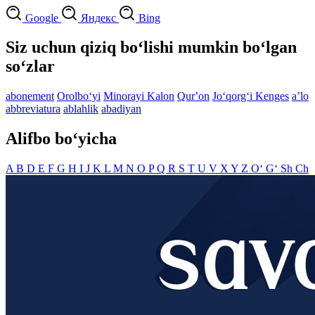
Google
Яндекс
Bing
Siz uchun qiziq bo‘lishi mumkin bo‘lgan
so‘zlar
abonement
Orolbo‘yi
Minorayi Kalon
Qurʼon
Jo‘qorg‘i Kenges
aʼlo
abbreviatura
ablahlik
abadiyan
Alifbo bo‘yicha
A
B
D
E
F
G
H
I
J
K
L
M
N
O
P
Q
R
S
T
U
V
X
Y
Z
O‘
G‘
Sh
Ch