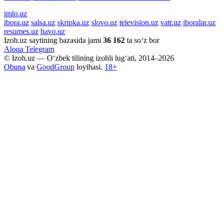
imlo.uz
ibora.uz
salsa.uz
skripka.uz
slovo.uz
television.uz
vatt.uz
iboralar.uz
resumes.uz
havo.uz
Izoh.uz saytining bazasida jami
36 162
ta so‘z bor
Aloqa
Telegram
© Izoh.uz — O‘zbek tilining izohli lug‘ati, 2014–2026
Obuna
va
GoodGroup
loyihasi.
18+