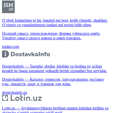
O‘zbek Ismlarning to‘liq, batafsil ma’nosi, kelib chiqishi, shakllari.
O‘zingiz va yaqinlaringizni ismlari ma’nosini bilib oling.
Полный смысл, происхождение, формы узбекских имён.
Узнайте смысл своего имени и имён близких.
ismlar.com
DostavkaInfo — Taomlar, dorilar, kitoblar va boshqa uy uchun
kerakli bo‘lagan narsalarni yetkazib berish xizmatlari bor servislar.
DostavkaInfo — Каталог сервисов, предлагающих доставку
еды, лекарств, книг и товаров для дома.
dostavkainfo.uz
Lotin.uz — foydalanuvchilarga berilgan matnni lotindan kirillga va
aksincha o‘girish xizmatini taklif etadi.