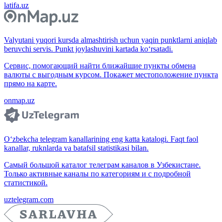
latifa.uz
Valyutani yuqori kursda almashtirish uchun yaqin punktlarni aniqlab
beruvchi servis. Punkt joylashuvini kartada ko‘rsatadi.
Сервис, помогающий найти ближайшие пункты обмена
валюты с выгодным курсом. Покажет местоположение пункта
прямо на карте.
onmap.uz
O‘zbekcha telegram kanallarining eng katta katalogi. Faqt faol
kanallar, ruknlarda va batafsil statistikasi bilan.
Самый большой каталог телеграм каналов в Узбекистане.
Только активные каналы по категориям и с подробной
статистикой.
uztelegram.com