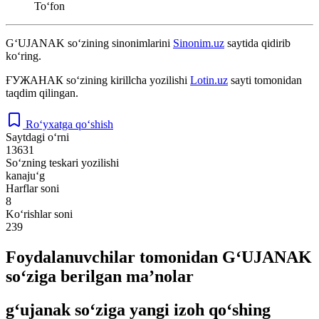
Toʻfon
G‘UJANAK
so‘zining sinonimlarini
Sinonim.uz
saytida qidirib
ko‘ring.
ҒУЖАНАК
so‘zining kirillcha yozilishi
Lotin.uz
sayti tomonidan
taqdim qilingan.
Ro‘yxatga qo‘shish
Saytdagi o‘rni
13631
So‘zning teskari yozilishi
kanaju‘g
Harflar soni
8
Ko‘rishlar soni
239
Foydalanuvchilar tomonidan G‘UJANAK
so‘ziga berilgan ma’nolar
g‘ujanak so‘ziga yangi izoh qo‘shing