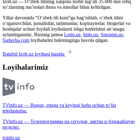
Izoh.uz — O‘zbek tilining xalqona izohli lug‘ati 35 000 dan ortiq
so‘zlarning ma’nolari ibora va misollar bilan keltirilgan.
Yillar davomida “O‘zbek tili kuni”ga bag‘ishlab, o‘zbek tilini
o‘rganuvchilar, jurnalistlar, tarjimonlar, kopirayterlar, blogerlar va
boshqalar uchun foydali loyihalarni ishga tushirishni an’anaga
aylantirganmiz. Bizning jamoa
Lotin.uz
,
Imlo.uz
,
Sinonim.uz
,
Sarlavha.com
loyihalarini hukmingizga havola qilgan.
Batafsil Izoh.uz loyihasi haqida
Loyihalarimiz
TVinfo.uz — Bugun, ertaga va keyingi hafta uchun to‘liq
teledasturlar.
TVinfo.uz — Телепрограмма на сегодня, завтра и ближайшую
неделю.
tvinfo.uz