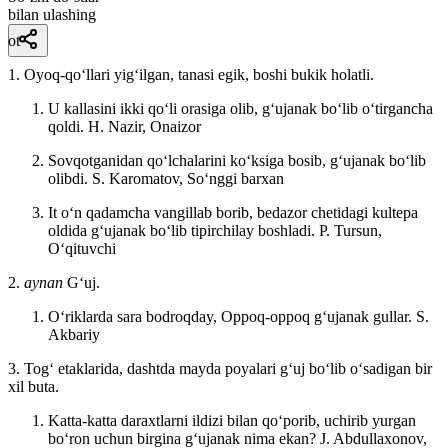
bilan ulashing
ot
1. Oyoq-qoʻllari yigʻilgan, tanasi egik, boshi bukik holatli.
U kallasini ikki qoʻli orasiga olib, gʻujanak boʻlib oʻtirgancha
qoldi.
H. Nazir, Onaizor
Sovqotganidan qoʻlchalarini koʻksiga bosib, gʻujanak boʻlib
olibdi.
S. Karomatov, Soʻnggi barxan
It oʻn qadamcha vangillab borib, bedazor chetidagi kultepa
oldida gʻujanak boʻlib tipirchilay boshladi.
P. Tursun,
Oʻqituvchi
2.
aynan
Gʻuj.
Oʻriklarda sara bodroqday, Oppoq-oppoq gʻujanak gullar.
S.
Akbariy
3. Togʻ etaklarida, dashtda mayda poyalari gʻuj boʻlib oʻsadigan bir
xil buta.
Katta-katta daraxtlarni ildizi bilan qoʻporib, uchirib yurgan
boʻron uchun birgina gʻujanak nima ekan?
J. Abdullaxonov,