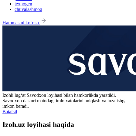
texnogen
chuvalashmoq
Hammasini ko‘rish
Izohli lugʻat
Savodxon
loyihasi bilan hamkorlikda yaratildi.
Savodxon dasturi matndagi imlo xatolarini aniqlash va tuzatishga
imkon beradi.
Batafsil
Izoh.uz loyihasi haqida