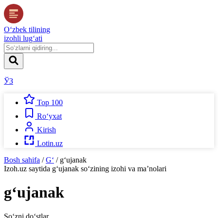
O‘zbek tilining
izohli lug‘ati
ЎЗ
Top 100
Ro‘yxat
Kirish
Lotin.uz
Bosh sahifa
/
G‘
/
g‘ujanak
Izoh.uz
saytida
g‘ujanak
so‘zining izohi va ma’nolari
g‘ujanak
So‘zni do‘stlar