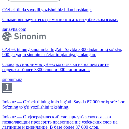
O‘zbek tilida savodli yozishni biz bilan boshlang.
С нами вы научитесь грамотно писать на узбекском языке.
sarlavha.com
O‘zbek tilining sinonimlar lug‘ati. Saytda 3300 tadan ortiq so‘zlar,
900 ga yaqin sinonim so‘zlar to‘plamiga jamlangan.
Словарь синонимов узбекского языка на нашем сайте
содержит более 3300 слов и 900 синонимов.
sinonim.uz
Imlo.uz — O'zbek tilining imlo lug'ati. Saytda 87 000 ortiq so'z bor.
So'zning to'g'ri yozilishini tekshiring.
Imlo.uz — Орфографический словарь узбекского языка
позволяющий проверить правописание узбекских слов на
латинице и кириллице. В базе более 87 000 слов.