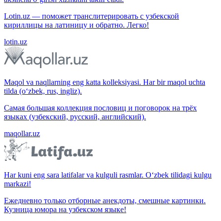
Lotin.uz — поможет транслитерировать с узбекской
кириллицы на латиницу и обратно. Легко!
lotin.uz
Maqol va naqllarning eng katta kolleksiyasi. Har bir maqol uchta
tilda (o‘zbek, rus, ingliz).
Самая большая коллекция пословиц и поговорок на трёх
языках (узбекский, русский, английский).
maqollar.uz
Har kuni eng sara latifalar va kulguli rasmlar. O‘zbek tilidagi kulgu
markazi!
Ежедневно только отборные анекдоты, смешные картинки.
Кузница юмора на узбекском языке!