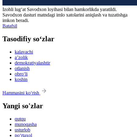
Izohli lugʻat
Savodxon
loyihasi bilan hamkorlikda yaratildi.
Savodxon dasturi matndagi imlo xatolarini aniqlash va tuzatishga
imkon beradi.
Batafsil
Tasodifiy so‘zlar
kalavachi
aʼzolik
demokratiyalashtir
otlanish
obro‘li
koshin
Hammasini ko‘rish
Yangi so'zlar
qutqu
munoqasha
usturlob
po‘rtaxol