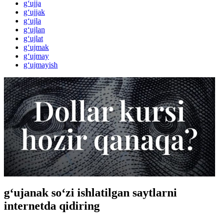
g‘ujja
g‘ujjak
g‘ujla
g‘ujlan
g‘ujlat
g‘ujmak
g‘ujmay
g‘ujmayish
g‘ujanak so‘zi ishlatilgan saytlarni
internetda qidiring