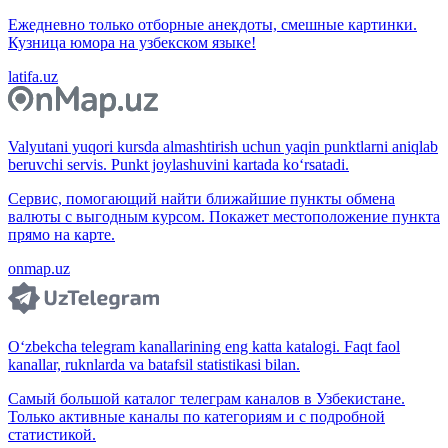
Ежедневно только отборные анекдоты, смешные картинки.
Кузница юмора на узбекском языке!
latifa.uz
Valyutani yuqori kursda almashtirish uchun yaqin punktlarni aniqlab
beruvchi servis. Punkt joylashuvini kartada ko‘rsatadi.
Сервис, помогающий найти ближайшие пункты обмена
валюты с выгодным курсом. Покажет местоположение пункта
прямо на карте.
onmap.uz
O‘zbekcha telegram kanallarining eng katta katalogi. Faqt faol
kanallar, ruknlarda va batafsil statistikasi bilan.
Самый большой каталог телеграм каналов в Узбекистане.
Только активные каналы по категориям и с подробной
статистикой.