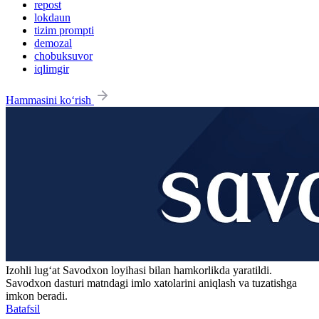
repost
lokdaun
tizim prompti
demozal
chobuksuvor
iqlimgir
Hammasini ko‘rish
Izohli lugʻat
Savodxon
loyihasi bilan hamkorlikda yaratildi.
Savodxon dasturi matndagi imlo xatolarini aniqlash va tuzatishga
imkon beradi.
Batafsil