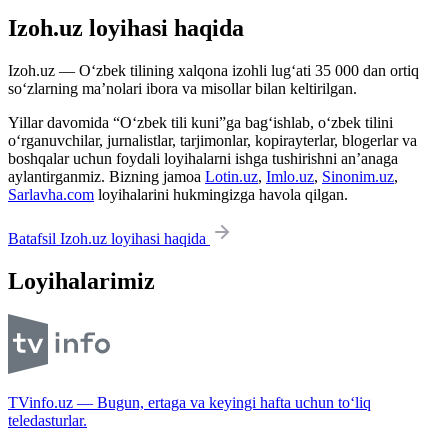
Izoh.uz loyihasi haqida
Izoh.uz — O‘zbek tilining xalqona izohli lug‘ati 35 000 dan ortiq
so‘zlarning ma’nolari ibora va misollar bilan keltirilgan.
Yillar davomida “O‘zbek tili kuni”ga bag‘ishlab, o‘zbek tilini
o‘rganuvchilar, jurnalistlar, tarjimonlar, kopirayterlar, blogerlar va
boshqalar uchun foydali loyihalarni ishga tushirishni an’anaga
aylantirganmiz. Bizning jamoa
Lotin.uz
,
Imlo.uz
,
Sinonim.uz
,
Sarlavha.com
loyihalarini hukmingizga havola qilgan.
Batafsil Izoh.uz loyihasi haqida
Loyihalarimiz
TVinfo.uz — Bugun, ertaga va keyingi hafta uchun to‘liq
teledasturlar.