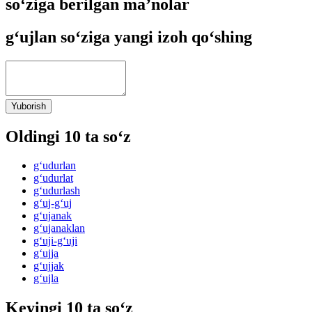
so‘ziga berilgan ma’nolar
g‘ujlan so‘ziga yangi izoh qo‘shing
Yuborish
Oldingi 10 ta so‘z
g‘udurlan
g‘udurlat
g‘udurlash
g‘uj-g‘uj
g‘ujanak
g‘ujanaklan
g‘uji-g‘uji
g‘ujja
g‘ujjak
g‘ujla
Keyingi 10 ta so‘z