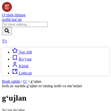
O‘zbek tilining
izohli lug‘ati
ЎЗ
Top 100
Ro‘yxat
Kirish
Lotin.uz
Bosh sahifa
/
G‘
/
g‘ujlan
Izoh.uz
saytida
g‘ujlan
so‘zining izohi va ma’nolari
g‘ujlan
So‘zni do‘stlar