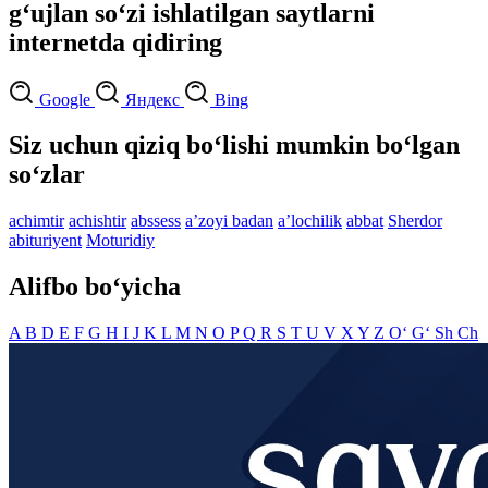
g‘ujlan so‘zi ishlatilgan saytlarni
internetda qidiring
Google
Яндекс
Bing
Siz uchun qiziq bo‘lishi mumkin bo‘lgan
so‘zlar
achimtir
achishtir
abssess
aʼzoyi badan
aʼlochilik
abbat
Sherdor
abituriyent
Moturidiy
Alifbo bo‘yicha
A
B
D
E
F
G
H
I
J
K
L
M
N
O
P
Q
R
S
T
U
V
X
Y
Z
O‘
G‘
Sh
Ch