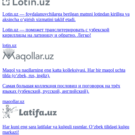
Lotin.uz — foydalanuvchilarga berilgan matnni lotindan kirillga va
aksincha o‘girish xizmatini taklif etadi.
Lotin.uz — поможет транслитерировать с узбекской
кириллицы на латиницу и обратно. Легко!
lotin.uz
Maqol va naqllarning eng katta kolleksiyasi. Har bir maqol uchta
tilda (o‘zbek, rus, ingliz).
Самая большая коллекция пословиц и поговорок на трёх
языках (узбекский, русский, английский).
maqollar.uz
Har kuni eng sara latifalar va kulguli rasmlar. O‘zbek tilidagi kulgu
markazi!