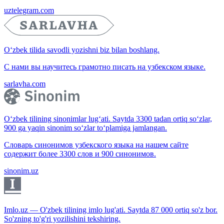
uztelegram.com
O‘zbek tilida savodli yozishni biz bilan boshlang.
С нами вы научитесь грамотно писать на узбекском языке.
sarlavha.com
O‘zbek tilining sinonimlar lug‘ati. Saytda 3300 tadan ortiq so‘zlar,
900 ga yaqin sinonim so‘zlar to‘plamiga jamlangan.
Словарь синонимов узбекского языка на нашем сайте
содержит более 3300 слов и 900 синонимов.
sinonim.uz
Imlo.uz — O'zbek tilining imlo lug'ati. Saytda 87 000 ortiq so'z bor.
So'zning to'g'ri yozilishini tekshiring.