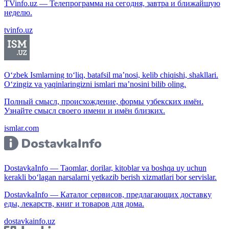
TVinfo.uz — Телепрограмма на сегодня, завтра и ближайшую
неделю.
tvinfo.uz
O‘zbek Ismlarning to‘liq, batafsil ma’nosi, kelib chiqishi, shakllari.
O‘zingiz va yaqinlaringizni ismlari ma’nosini bilib oling.
Полный смысл, происхождение, формы узбекских имён.
Узнайте смысл своего имени и имён близких.
ismlar.com
DostavkaInfo — Taomlar, dorilar, kitoblar va boshqa uy uchun
kerakli bo‘lagan narsalarni yetkazib berish xizmatlari bor servislar.
DostavkaInfo — Каталог сервисов, предлагающих доставку
еды, лекарств, книг и товаров для дома.
dostavkainfo.uz