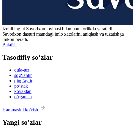
Izohli lugʻat
Savodxon
loyihasi bilan hamkorlikda yaratildi.
Savodxon dasturi matndagi imlo xatolarini aniqlash va tuzatishga
imkon beradi.
Batafsil
Tasodifiy so‘zlar
qula-tuz
sog‘lantir
qing‘aytir
po‘stak
kovaklan
o‘rganish
Hammasini ko‘rish
Yangi so'zlar