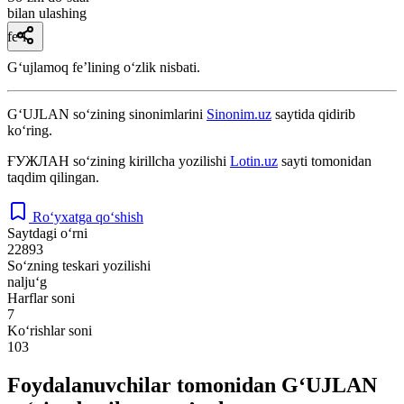
bilan ulashing
fe’l
Gʻujlamoq feʼlining oʻzlik nisbati.
G‘UJLAN
so‘zining sinonimlarini
Sinonim.uz
saytida qidirib
ko‘ring.
ҒУЖЛАН
so‘zining kirillcha yozilishi
Lotin.uz
sayti tomonidan
taqdim qilingan.
Ro‘yxatga qo‘shish
Saytdagi o‘rni
22893
So‘zning teskari yozilishi
nalju‘g
Harflar soni
7
Ko‘rishlar soni
103
Foydalanuvchilar tomonidan G‘UJLAN