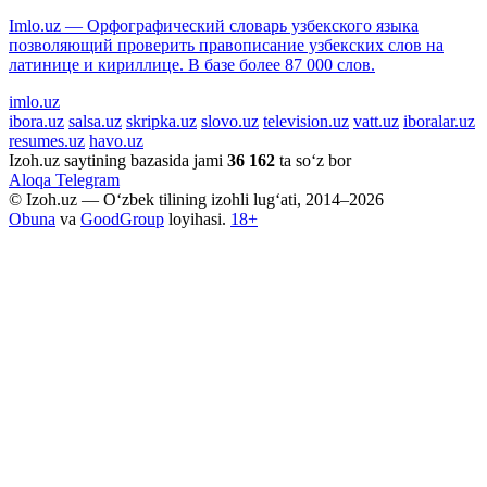
Imlo.uz — Орфографический словарь узбекского языка
позволяющий проверить правописание узбекских слов на
латинице и кириллице. В базе более 87 000 слов.
imlo.uz
ibora.uz
salsa.uz
skripka.uz
slovo.uz
television.uz
vatt.uz
iboralar.uz
resumes.uz
havo.uz
Izoh.uz saytining bazasida jami
36 162
ta so‘z bor
Aloqa
Telegram
© Izoh.uz — O‘zbek tilining izohli lug‘ati, 2014–2026
Obuna
va
GoodGroup
loyihasi.
18+