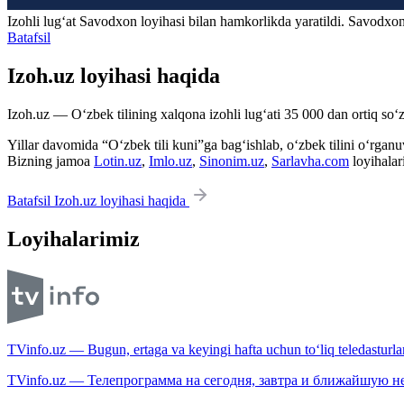
Izohli lugʻat
Savodxon
loyihasi bilan hamkorlikda yaratildi. Savodxon
Batafsil
Izoh.uz loyihasi haqida
Izoh.uz — O‘zbek tilining xalqona izohli lug‘ati 35 000 dan ortiq so‘zl
Yillar davomida “O‘zbek tili kuni”ga bag‘ishlab, o‘zbek tilini o‘rganuvc
Bizning jamoa
Lotin.uz
,
Imlo.uz
,
Sinonim.uz
,
Sarlavha.com
loyihalar
Batafsil Izoh.uz loyihasi haqida
Loyihalarimiz
TVinfo.uz — Bugun, ertaga va keyingi hafta uchun to‘liq teledasturlar
TVinfo.uz — Телепрограмма на сегодня, завтра и ближайшую н