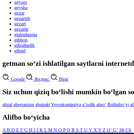
geyzer
geysha
gezar
gezarish
gezart
gezartir
gialoplazma
gibbon
gibraltarlik
gibrid
getman so‘zi ishlatilgan saytlarni internet
Google
Яндекс
Bing
Siz uchun qiziq bo‘lishi mumkin bo‘lgan so
abzal
aberratsion
abstrakt
Yevrokomissiya
aʼzolik
abro‘
Boltiqbo‘yi
a
Alifbo bo‘yicha
A
B
D
E
F
G
H
I
J
K
L
M
N
O
P
Q
R
S
T
U
V
X
Y
Z
O‘
G‘
Sh
Ch