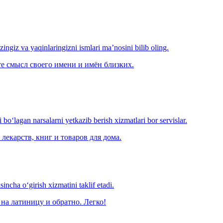
‘zingiz va yaqinlaringizni ismlari ma’nosini bilib oling.
е смысл своего имени и имён близких.
o‘lagan narsalarni yetkazib berish xizmatlari bor servislar.
лекарств, книг и товаров для дома.
ncha o‘girish xizmatini taklif etadi.
на латиницу и обратно. Легко!