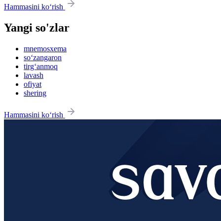
Hammasini ko‘rish
Yangi so'zlar
mnemosxema
so‘zangaron
tirg‘anmoq
lavash
ofiyat
shering
Hammasini ko‘rish