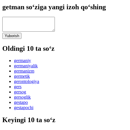
getman so‘ziga yangi izoh qo‘shing
Yuborish
Oldingi 10 ta so‘z
germaniy
germaniyalik
germanizm
germetik
gerontologiya
gers
gersog
gersoglik
gestapo
gestapochi
Keyingi 10 ta so‘z