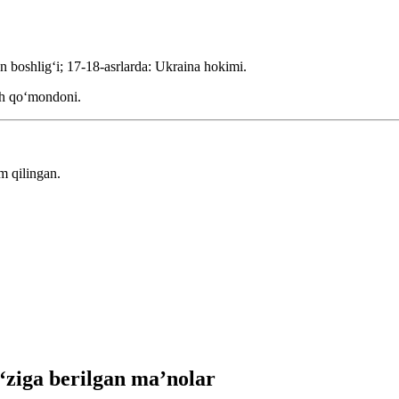
n boshligʻi; 17-18-asrlarda: Ukraina hokimi.
osh qoʻmondoni.
.
m qilingan.
iga berilgan ma’nolar