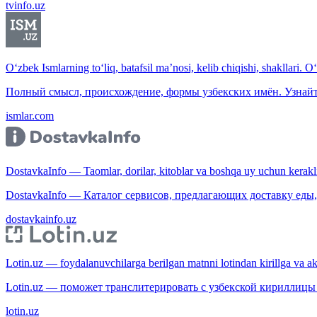
tvinfo.uz
O‘zbek Ismlarning to‘liq, batafsil ma’nosi, kelib chiqishi, shakllari. O
Полный смысл, происхождение, формы узбекских имён. Узнайт
ismlar.com
DostavkaInfo — Taomlar, dorilar, kitoblar va boshqa uy uchun kerakli b
DostavkaInfo — Каталог сервисов, предлагающих доставку еды, 
dostavkainfo.uz
Lotin.uz — foydalanuvchilarga berilgan matnni lotindan kirillga va aksi
Lotin.uz — поможет транслитерировать с узбекской кириллицы 
lotin.uz