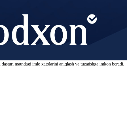
 dasturi matndagi imlo xatolarini aniqlash va tuzatishga imkon beradi.