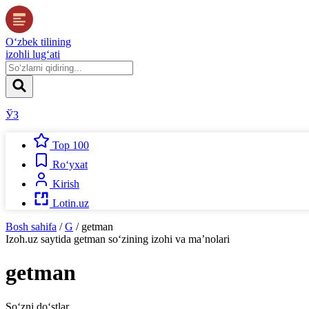
O‘zbek tilining
izohli lug‘ati
ЎЗ
Top 100
Ro‘yxat
Kirish
Lotin.uz
Bosh sahifa
/
G
/
getman
Izoh.uz
saytida
getman
so‘zining izohi va ma’nolari
getman
So‘zni do‘stlar