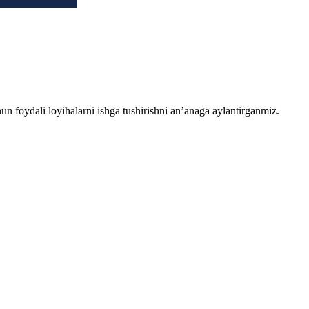
chun foydali loyihalarni ishga tushirishni an’anaga aylantirganmiz.