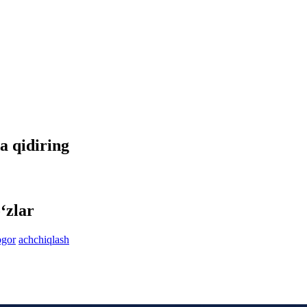
da qidiring
‘zlar
bgor
achchiqlash