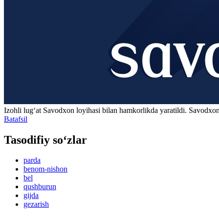
Izohli lugʻat
Savodxon
loyihasi bilan hamkorlikda yaratildi. Savodxon
Batafsil
Tasodifiy so‘zlar
parda
benom-nishon
bel
qushburun
gijda
gezarish