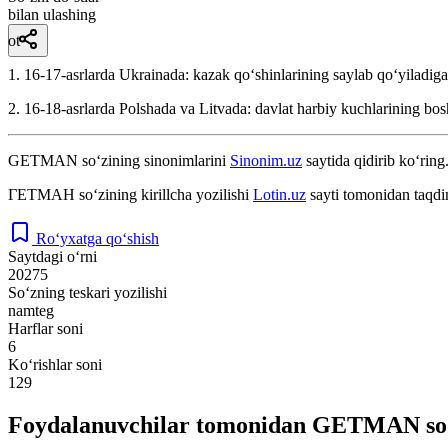
bilan ulashing
ot
1. 16-17-asrlarda Ukrainada: kazak qoʻshinlarining saylab qoʻyiladiga
2. 16-18-asrlarda Polshada va Litvada: davlat harbiy kuchlarining b
GETMAN
so‘zining sinonimlarini
Sinonim.uz
saytida qidirib ko‘ring
ГЕТМАН
so‘zining kirillcha yozilishi
Lotin.uz
sayti tomonidan taqdi
Ro‘yxatga qo‘shish
Saytdagi o‘rni
20275
So‘zning teskari yozilishi
namteg
Harflar soni
6
Ko‘rishlar soni
129
Foydalanuvchilar tomonidan GETMAN so‘z