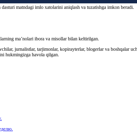
 dasturi matndagi imlo xatolarini aniqlash va tuzatishga imkon beradi.
arning ma’nolari ibora va misollar bilan keltirilgan.
hilar, jurnalistlar, tarjimonlar, kopirayterlar, blogerlar va boshqalar u
ini hukmingizga havola qilgan.
.
еделю.