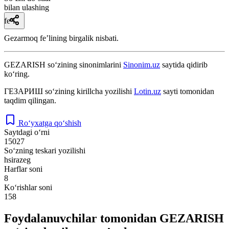
bilan ulashing
fe’l
Gezarmoq feʼlining birgalik nisbati.
GEZARISH
so‘zining sinonimlarini
Sinonim.uz
saytida qidirib
ko‘ring.
ГЕЗАРИШ
so‘zining kirillcha yozilishi
Lotin.uz
sayti tomonidan
taqdim qilingan.
Ro‘yxatga qo‘shish
Saytdagi o‘rni
15027
So‘zning teskari yozilishi
hsirazeg
Harflar soni
8
Ko‘rishlar soni
158
Foydalanuvchilar tomonidan GEZARISH