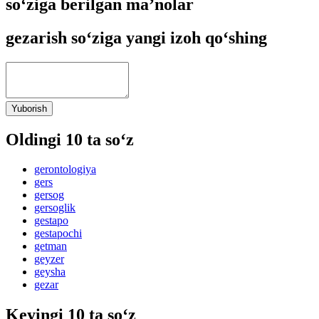
so‘ziga berilgan ma’nolar
gezarish so‘ziga yangi izoh qo‘shing
Yuborish
Oldingi 10 ta so‘z
gerontologiya
gers
gersog
gersoglik
gestapo
gestapochi
getman
geyzer
geysha
gezar
Keyingi 10 ta so‘z