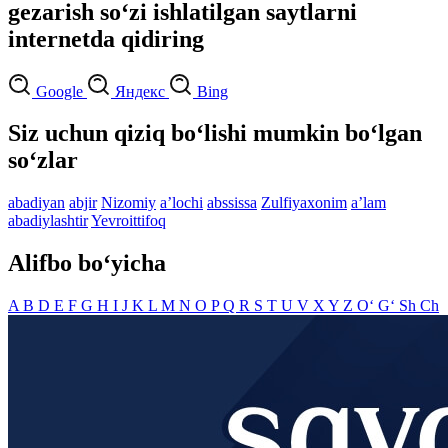
gezarish so‘zi ishlatilgan saytlarni
internetda qidiring
Google
Яндекс
Bing
Siz uchun qiziq bo‘lishi mumkin bo‘lgan
so‘zlar
abadiyan
abjir
Nizomiy
aʼlochi
abssissa
Zulfiyaxonim
aʼlam
abadiylashtir
Yevroittifoq
Alifbo bo‘yicha
A
B
D
E
F
G
H
I
J
K
L
M
N
O
P
Q
R
S
T
U
V
X
Y
Z
O‘
G‘
Sh
Ch