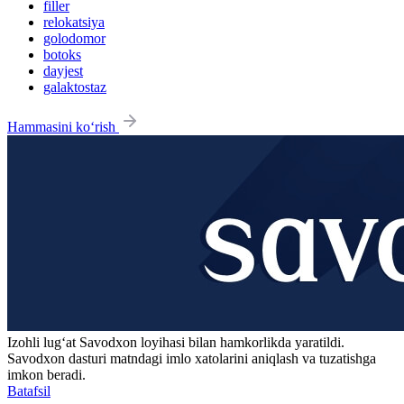
filler
relokatsiya
golodomor
botoks
dayjest
galaktostaz
Hammasini ko‘rish
Izohli lugʻat
Savodxon
loyihasi bilan hamkorlikda yaratildi.
Savodxon dasturi matndagi imlo xatolarini aniqlash va tuzatishga
imkon beradi.
Batafsil