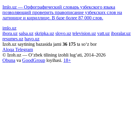
Imlo.uz — Орфографический словарь узбекского языка
позволяющий проверить правописание узбекских слов на
латинице и кириллице. В базе более 87 000 слов.
imlo.uz
ibora.uz
salsa.uz
skripka.uz
slovo.uz
television.uz
vatt.uz
iboralar.uz
resumes.uz
havo.uz
Izoh.uz saytining bazasida jami
36 175
ta so‘z bor
Aloqa
Telegram
© Izoh.uz — O‘zbek tilining izohli lug‘ati, 2014–2026
Obuna
va
GoodGroup
loyihasi.
18+