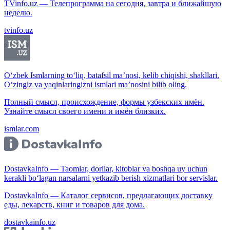
TVinfo.uz — Телепрограмма на сегодня, завтра и ближайшую
неделю.
tvinfo.uz
O‘zbek Ismlarning to‘liq, batafsil ma’nosi, kelib chiqishi, shakllari.
O‘zingiz va yaqinlaringizni ismlari ma’nosini bilib oling.
Полный смысл, происхождение, формы узбекских имён.
Узнайте смысл своего имени и имён близких.
ismlar.com
DostavkaInfo — Taomlar, dorilar, kitoblar va boshqa uy uchun
kerakli bo‘lagan narsalarni yetkazib berish xizmatlari bor servislar.
DostavkaInfo — Каталог сервисов, предлагающих доставку
еды, лекарств, книг и товаров для дома.
dostavkainfo.uz