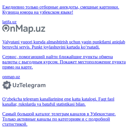
Ежедневно только отборные анекдоты, смешные картинки.
Кузница юмора на узбекском языке!
latifa.uz
Valyutani yuqori kursda almashtirish uchun yaqin punktlarni aniqlab
beruvchi servis. Punkt joylashuvini kartada ko‘rsatadi.
Сервис, помогающий найти ближайшие пункты обмена
валюты с выгодным курсом. Покажет местоположение пункта
прямо на карте.
onmap.uz
O‘zbekcha telegram kanallarining eng katta katalogi. Faqt faol
kanallar, ruknlarda va batafsil statistikasi bilan.
Самый большой каталог телеграм каналов в Узбекистане.
Только активные каналы по категориям и с подробной
статистикой.