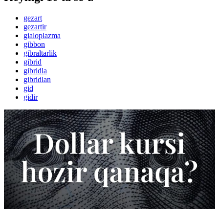
gezart
gezartir
gialoplazma
gibbon
gibraltarlik
gibrid
gibridla
gibridlan
gid
gidir