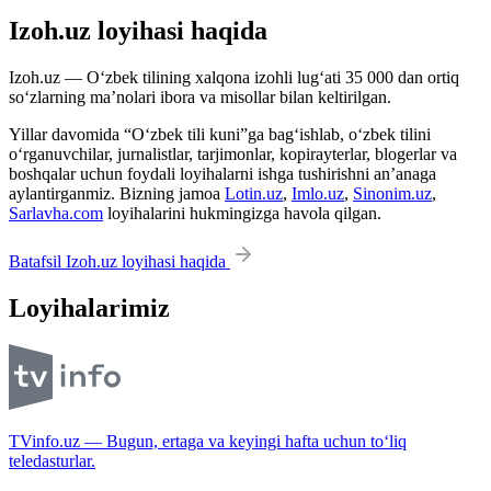
Izoh.uz loyihasi haqida
Izoh.uz — O‘zbek tilining xalqona izohli lug‘ati 35 000 dan ortiq
so‘zlarning ma’nolari ibora va misollar bilan keltirilgan.
Yillar davomida “O‘zbek tili kuni”ga bag‘ishlab, o‘zbek tilini
o‘rganuvchilar, jurnalistlar, tarjimonlar, kopirayterlar, blogerlar va
boshqalar uchun foydali loyihalarni ishga tushirishni an’anaga
aylantirganmiz. Bizning jamoa
Lotin.uz
,
Imlo.uz
,
Sinonim.uz
,
Sarlavha.com
loyihalarini hukmingizga havola qilgan.
Batafsil Izoh.uz loyihasi haqida
Loyihalarimiz
TVinfo.uz — Bugun, ertaga va keyingi hafta uchun to‘liq
teledasturlar.