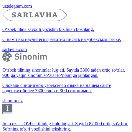
uztelegram.com
O‘zbek tilida savodli yozishni biz bilan boshlang.
С нами вы научитесь грамотно писать на узбекском языке.
sarlavha.com
O‘zbek tilining sinonimlar lug‘ati. Saytda 3300 tadan ortiq so‘zlar,
900 ga yaqin sinonim so‘zlar to‘plamiga jamlangan.
Словарь синонимов узбекского языка на нашем сайте
содержит более 3300 слов и 900 синонимов.
sinonim.uz
Imlo.uz — O'zbek tilining imlo lug'ati. Saytda 87 000 ortiq so'z bor.
So'zning to'g'ri yozilishini tekshiring.