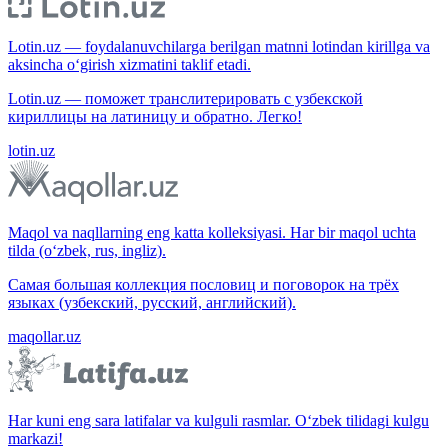
Lotin.uz — foydalanuvchilarga berilgan matnni lotindan kirillga va
aksincha o‘girish xizmatini taklif etadi.
Lotin.uz — поможет транслитерировать с узбекской
кириллицы на латиницу и обратно. Легко!
lotin.uz
Maqol va naqllarning eng katta kolleksiyasi. Har bir maqol uchta
tilda (o‘zbek, rus, ingliz).
Самая большая коллекция пословиц и поговорок на трёх
языках (узбекский, русский, английский).
maqollar.uz
Har kuni eng sara latifalar va kulguli rasmlar. O‘zbek tilidagi kulgu
markazi!