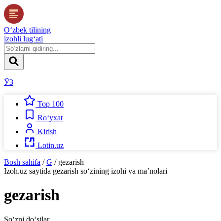
O‘zbek tilining
izohli lug‘ati
ЎЗ
Top 100
Ro‘yxat
Kirish
Lotin.uz
Bosh sahifa
/
G
/
gezarish
Izoh.uz
saytida
gezarish
so‘zining izohi va ma’nolari
gezarish
So‘zni do‘stlar