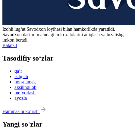
Izohli lugʻat
Savodxon
loyihasi bilan hamkorlikda yaratildi.
Savodxon dasturi matndagi imlo xatolarini aniqlash va tuzatishga
imkon beradi.
Batafsil
Tasodifiy so‘zlar
qaʼr
isitgich
non-namak
aksilinqilob
meʼyorlash
ayozla
Hammasini ko‘rish
Yangi so'zlar