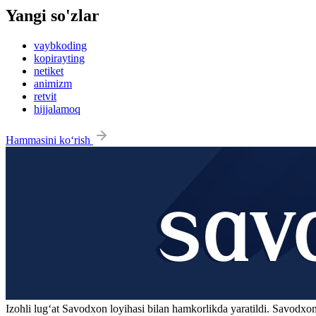
Yangi so'zlar
vaybkoding
kopirayting
netiket
animizm
retvit
hijjalamoq
Hammasini ko‘rish
Izohli lugʻat
Savodxon
loyihasi bilan hamkorlikda yaratildi. Savodxon