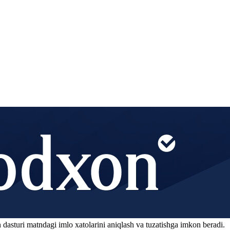
 dasturi matndagi imlo xatolarini aniqlash va tuzatishga imkon beradi.