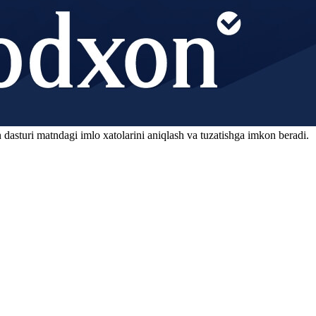
 dasturi matndagi imlo xatolarini aniqlash va tuzatishga imkon beradi.