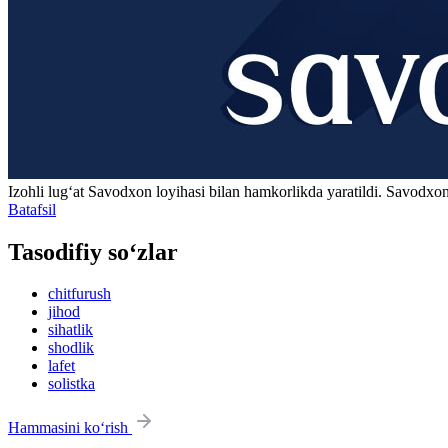
Izohli lugʻat
Savodxon
loyihasi bilan hamkorlikda yaratildi. Savodxon
Batafsil
Tasodifiy so‘zlar
chitfurush
jihod
sihatlik
shodlik
lafet
solistka
Hammasini ko‘rish