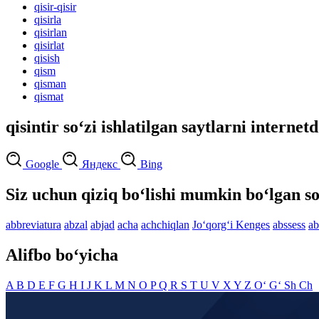
qisir-qisir
qisirla
qisirlan
qisirlat
qisish
qism
qisman
qismat
qisintir so‘zi ishlatilgan saytlarni internet
Google
Яндекс
Bing
Siz uchun qiziq bo‘lishi mumkin bo‘lgan so
abbreviatura
abzal
abjad
acha
achchiqlan
Jo‘qorg‘i Kenges
abssess
ab
Alifbo bo‘yicha
A
B
D
E
F
G
H
I
J
K
L
M
N
O
P
Q
R
S
T
U
V
X
Y
Z
O‘
G‘
Sh
Ch