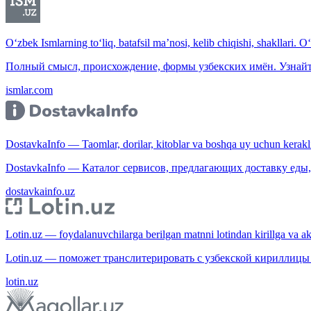
O‘zbek Ismlarning to‘liq, batafsil ma’nosi, kelib chiqishi, shakllari. O
Полный смысл, происхождение, формы узбекских имён. Узнайт
ismlar.com
DostavkaInfo — Taomlar, dorilar, kitoblar va boshqa uy uchun kerakli b
DostavkaInfo — Каталог сервисов, предлагающих доставку еды, 
dostavkainfo.uz
Lotin.uz — foydalanuvchilarga berilgan matnni lotindan kirillga va aksi
Lotin.uz — поможет транслитерировать с узбекской кириллицы 
lotin.uz