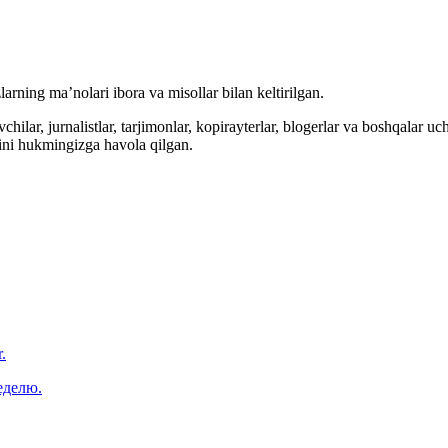
arning ma’nolari ibora va misollar bilan keltirilgan.
hilar, jurnalistlar, tarjimonlar, kopirayterlar, blogerlar va boshqalar u
ini hukmingizga havola qilgan.
.
еделю.