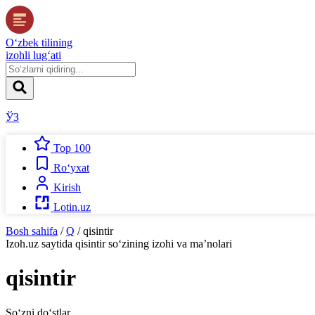
O‘zbek tilining
izohli lug‘ati
ЎЗ
Top 100
Ro‘yxat
Kirish
Lotin.uz
Bosh sahifa
/
Q
/
qisintir
Izoh.uz
saytida
qisintir
so‘zining izohi va ma’nolari
qisintir
So‘zni do‘stlar