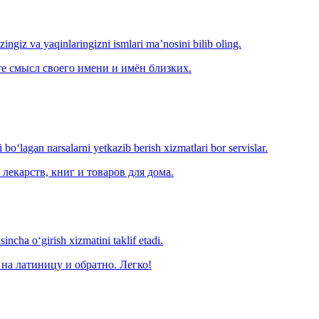
‘zingiz va yaqinlaringizni ismlari ma’nosini bilib oling.
е смысл своего имени и имён близких.
o‘lagan narsalarni yetkazib berish xizmatlari bor servislar.
лекарств, книг и товаров для дома.
ncha o‘girish xizmatini taklif etadi.
на латиницу и обратно. Легко!