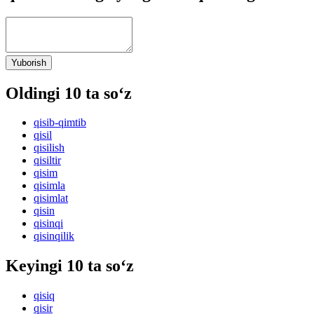
Yuborish
Oldingi 10 ta so‘z
qisib-qimtib
qisil
qisilish
qisiltir
qisim
qisimla
qisimlat
qisin
qisinqi
qisinqilik
Keyingi 10 ta so‘z
qisiq
qisir