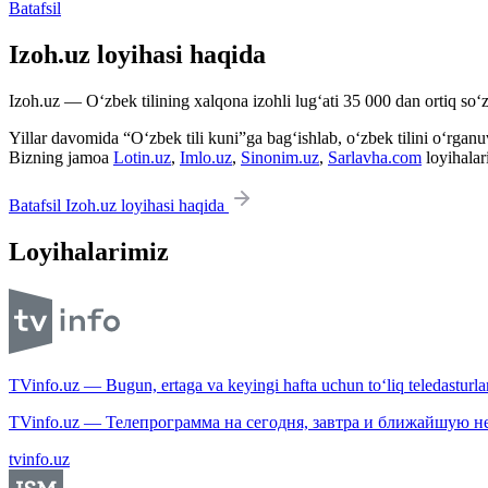
Batafsil
Izoh.uz loyihasi haqida
Izoh.uz — O‘zbek tilining xalqona izohli lug‘ati 35 000 dan ortiq so‘zl
Yillar davomida “O‘zbek tili kuni”ga bag‘ishlab, o‘zbek tilini o‘rganuvc
Bizning jamoa
Lotin.uz
,
Imlo.uz
,
Sinonim.uz
,
Sarlavha.com
loyihalar
Batafsil Izoh.uz loyihasi haqida
Loyihalarimiz
TVinfo.uz — Bugun, ertaga va keyingi hafta uchun to‘liq teledasturlar
TVinfo.uz — Телепрограмма на сегодня, завтра и ближайшую н
tvinfo.uz