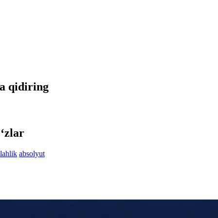
da qidiring
‘zlar
lahlik
absolyut