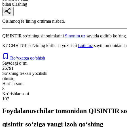
bilan ulashing
fe’l
Qisinmoq feʼlining orttirma nisbati.
QISINTIR
so‘zining sinonimlarini
Sinonim.uz
saytida qidirib ko‘ring.
ҚИСИНТИР
so‘zining kirillcha yozilishi
Lotin.uz
sayti tomonidan ta
Ro‘yxatga qo‘shish
Saytdagi o‘rni
26791
So‘zning teskari yozilishi
ritnisiq
Harflar soni
8
Ko‘rishlar soni
107
Foydalanuvchilar tomonidan QISINTIR so‘
qisintir so‘ziga yangi izoh qo‘shing