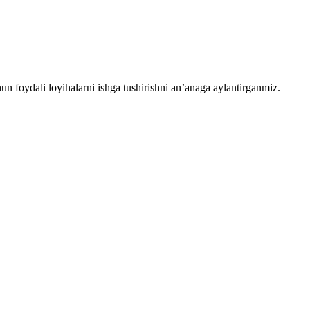
chun foydali loyihalarni ishga tushirishni an’anaga aylantirganmiz.