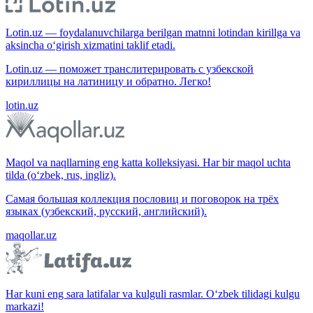
Lotin.uz — foydalanuvchilarga berilgan matnni lotindan kirillga va
aksincha o‘girish xizmatini taklif etadi.
Lotin.uz — поможет транслитерировать с узбекской
кириллицы на латиницу и обратно. Легко!
lotin.uz
Maqol va naqllarning eng katta kolleksiyasi. Har bir maqol uchta
tilda (o‘zbek, rus, ingliz).
Самая большая коллекция пословиц и поговорок на трёх
языках (узбекский, русский, английский).
maqollar.uz
Har kuni eng sara latifalar va kulguli rasmlar. O‘zbek tilidagi kulgu
markazi!