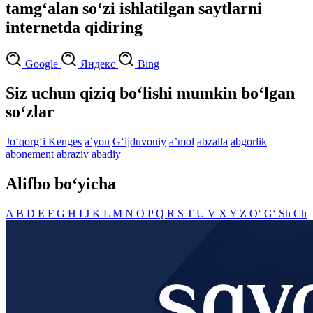
tamg‘alan so‘zi ishlatilgan saytlarni
internetda qidiring
Google
Яндекс
Bing
Siz uchun qiziq bo‘lishi mumkin bo‘lgan
so‘zlar
Jo‘qorg‘i Kenges
aʼyon
G‘ijduvoniy
aʼmol
abzalla
abgorlik
abonement
abraziv
abadiy
Alifbo bo‘yicha
A
B
D
E
F
G
H
I
J
K
L
M
N
O
P
Q
R
S
T
U
V
X
Y
Z
O‘
G‘
Sh
Ch