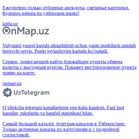
Ежедневно только отборные анекдоты, смешные картинки.
Кузница юмора на узбекском языке!
latifa.uz
Valyutani yuqori kursda almashtirish uchun yaqin punktlarni aniqlab
beruvchi servis. Punkt joylashuvini kartada ko‘rsatadi.
Сервис, помогающий найти ближайшие пункты обмена
валюты с выгодным курсом. Покажет местоположение пункта
прямо на карте.
onmap.uz
O‘zbekcha telegram kanallarining eng katta katalogi. Faqt faol
kanallar, ruknlarda va batafsil statistikasi bilan.
Самый большой каталог телеграм каналов в Узбекистане.
Только активные каналы по категориям и с подробной
статистикой.