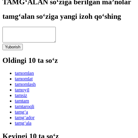
TAMG‘ALAN so‘ziga berilgan ma’nolar
tamg‘alan so‘ziga yangi izoh qo‘shing
Yuborish
Oldingi 10 ta so‘z
tamomlan
tamomlat
tamomlash
tamoyil
tamsiz
tamtam
tamtaroqli
tamg‘a
tamg‘ador
tamg‘ala
Keyingi 10 ta so‘z