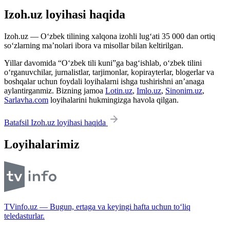
Izoh.uz loyihasi haqida
Izoh.uz — O‘zbek tilining xalqona izohli lug‘ati 35 000 dan ortiq
so‘zlarning ma’nolari ibora va misollar bilan keltirilgan.
Yillar davomida “O‘zbek tili kuni”ga bag‘ishlab, o‘zbek tilini
o‘rganuvchilar, jurnalistlar, tarjimonlar, kopirayterlar, blogerlar va
boshqalar uchun foydali loyihalarni ishga tushirishni an’anaga
aylantirganmiz. Bizning jamoa
Lotin.uz
,
Imlo.uz
,
Sinonim.uz
,
Sarlavha.com
loyihalarini hukmingizga havola qilgan.
Batafsil Izoh.uz loyihasi haqida
Loyihalarimiz
TVinfo.uz — Bugun, ertaga va keyingi hafta uchun to‘liq
teledasturlar.