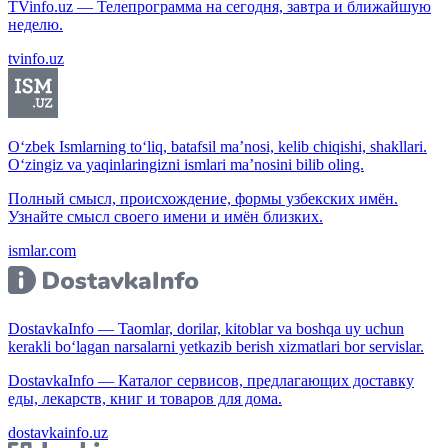
TVinfo.uz — Телепрограмма на сегодня, завтра и ближайшую
неделю.
tvinfo.uz
O‘zbek Ismlarning to‘liq, batafsil ma’nosi, kelib chiqishi, shakllari.
O‘zingiz va yaqinlaringizni ismlari ma’nosini bilib oling.
Полный смысл, происхождение, формы узбекских имён.
Узнайте смысл своего имени и имён близких.
ismlar.com
DostavkaInfo — Taomlar, dorilar, kitoblar va boshqa uy uchun
kerakli bo‘lagan narsalarni yetkazib berish xizmatlari bor servislar.
DostavkaInfo — Каталог сервисов, предлагающих доставку
еды, лекарств, книг и товаров для дома.
dostavkainfo.uz