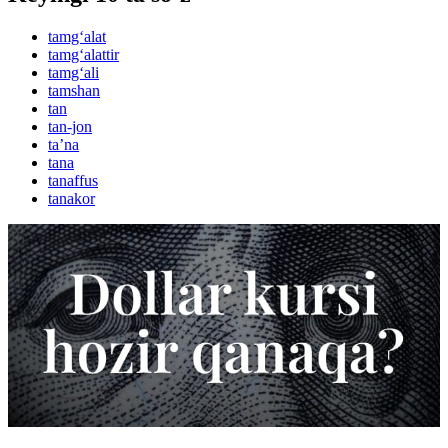
tamg‘alat
tamg‘alattir
tamg‘ali
tamshan
tan
tan-jon
taʼna
tana
tanaffus
tanakor