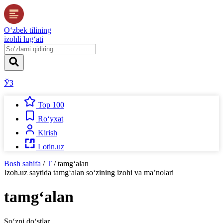
O‘zbek tilining
izohli lug‘ati
ЎЗ
Top 100
Ro‘yxat
Kirish
Lotin.uz
Bosh sahifa
/
T
/
tamg‘alan
Izoh.uz
saytida
tamg‘alan
so‘zining izohi va ma’nolari
tamg‘alan
So‘zni do‘stlar