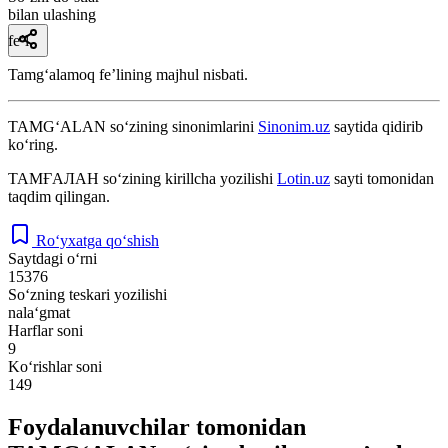
bilan ulashing
fe’l
Tamgʻalamoq feʼlining majhul nisbati.
TAMG‘ALAN
so‘zining sinonimlarini
Sinonim.uz
saytida qidirib
ko‘ring.
ТАМҒАЛАН
so‘zining kirillcha yozilishi
Lotin.uz
sayti tomonidan
taqdim qilingan.
Ro‘yxatga qo‘shish
Saytdagi o‘rni
15376
So‘zning teskari yozilishi
nala‘gmat
Harflar soni
9
Ko‘rishlar soni
149
Foydalanuvchilar tomonidan