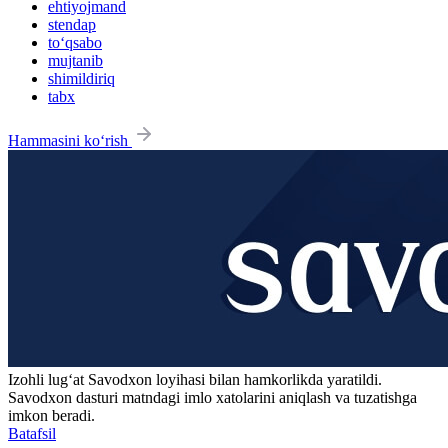
ehtiyojmand
stendap
to‘qsabo
mujtanib
shimildiriq
tabx
Hammasini ko‘rish
Izohli lugʻat
Savodxon
loyihasi bilan hamkorlikda yaratildi.
Savodxon dasturi matndagi imlo xatolarini aniqlash va tuzatishga
imkon beradi.
Batafsil