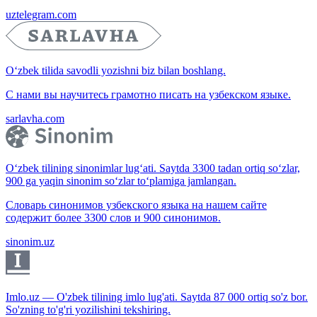
uztelegram.com
O‘zbek tilida savodli yozishni biz bilan boshlang.
С нами вы научитесь грамотно писать на узбекском языке.
sarlavha.com
O‘zbek tilining sinonimlar lug‘ati. Saytda 3300 tadan ortiq so‘zlar,
900 ga yaqin sinonim so‘zlar to‘plamiga jamlangan.
Словарь синонимов узбекского языка на нашем сайте
содержит более 3300 слов и 900 синонимов.
sinonim.uz
Imlo.uz — O'zbek tilining imlo lug'ati. Saytda 87 000 ortiq so'z bor.
So'zning to'g'ri yozilishini tekshiring.