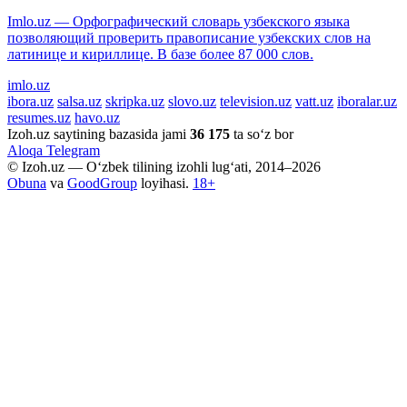
Imlo.uz — Орфографический словарь узбекского языка
позволяющий проверить правописание узбекских слов на
латинице и кириллице. В базе более 87 000 слов.
imlo.uz
ibora.uz
salsa.uz
skripka.uz
slovo.uz
television.uz
vatt.uz
iboralar.uz
resumes.uz
havo.uz
Izoh.uz saytining bazasida jami
36 175
ta so‘z bor
Aloqa
Telegram
© Izoh.uz — O‘zbek tilining izohli lug‘ati, 2014–2026
Obuna
va
GoodGroup
loyihasi.
18+