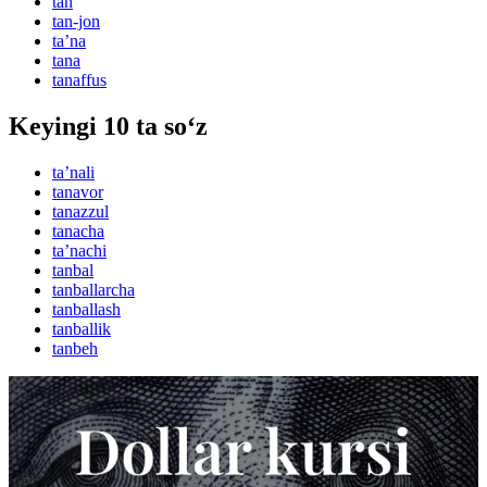
tan
tan-jon
taʼna
tana
tanaffus
Keyingi 10 ta so‘z
taʼnali
tanavor
tanazzul
tanacha
taʼnachi
tanbal
tanballarcha
tanballash
tanballik
tanbeh