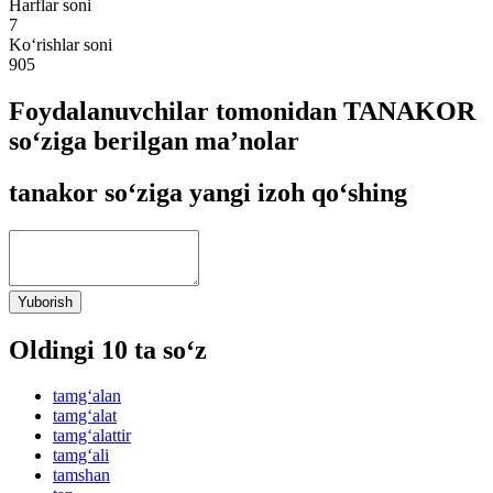
Harflar soni
7
Ko‘rishlar soni
905
Foydalanuvchilar tomonidan TANAKOR
so‘ziga berilgan ma’nolar
tanakor so‘ziga yangi izoh qo‘shing
Yuborish
Oldingi 10 ta so‘z
tamg‘alan
tamg‘alat
tamg‘alattir
tamg‘ali
tamshan