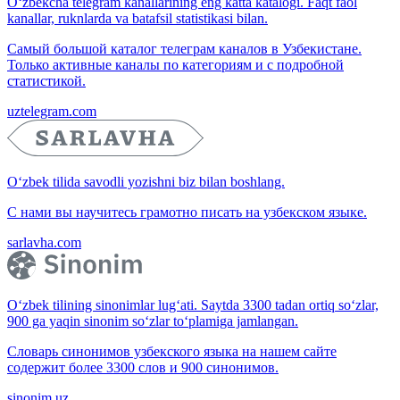
O‘zbekcha telegram kanallarining eng katta katalogi. Faqt faol
kanallar, ruknlarda va batafsil statistikasi bilan.
Самый большой каталог телеграм каналов в Узбекистане.
Только активные каналы по категориям и с подробной
статистикой.
uztelegram.com
O‘zbek tilida savodli yozishni biz bilan boshlang.
С нами вы научитесь грамотно писать на узбекском языке.
sarlavha.com
O‘zbek tilining sinonimlar lug‘ati. Saytda 3300 tadan ortiq so‘zlar,
900 ga yaqin sinonim so‘zlar to‘plamiga jamlangan.
Словарь синонимов узбекского языка на нашем сайте
содержит более 3300 слов и 900 синонимов.
sinonim.uz