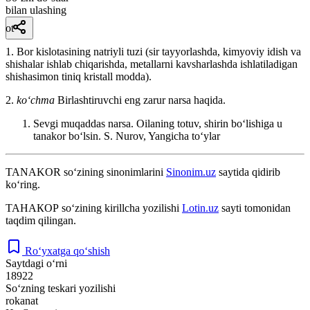
bilan ulashing
ot
1. Bor kislotasining natriyli tuzi (sir tayyorlashda, kimyoviy idish va
shishalar ishlab chiqarishda, metallarni kavsharlashda ishlatiladigan
shishasimon tiniq kristall modda).
2.
koʻchma
Birlashtiruvchi eng zarur narsa haqida.
Sevgi muqaddas narsa. Oilaning totuv, shirin boʻlishiga u
tanakor boʻlsin.
S. Nurov, Yangicha toʻylar
TANAKOR
so‘zining sinonimlarini
Sinonim.uz
saytida qidirib
ko‘ring.
ТАНАКОР
so‘zining kirillcha yozilishi
Lotin.uz
sayti tomonidan
taqdim qilingan.
Ro‘yxatga qo‘shish
Saytdagi o‘rni
18922
So‘zning teskari yozilishi
rokanat