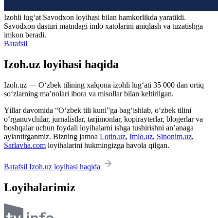
Izohli lugʻat
Savodxon
loyihasi bilan hamkorlikda yaratildi.
Savodxon dasturi matndagi imlo xatolarini aniqlash va tuzatishga
imkon beradi.
Batafsil
Izoh.uz loyihasi haqida
Izoh.uz — O‘zbek tilining xalqona izohli lug‘ati 35 000 dan ortiq
so‘zlarning ma’nolari ibora va misollar bilan keltirilgan.
Yillar davomida “O‘zbek tili kuni”ga bag‘ishlab, o‘zbek tilini
o‘rganuvchilar, jurnalistlar, tarjimonlar, kopirayterlar, blogerlar va
boshqalar uchun foydali loyihalarni ishga tushirishni an’anaga
aylantirganmiz. Bizning jamoa
Lotin.uz
,
Imlo.uz
,
Sinonim.uz
,
Sarlavha.com
loyihalarini hukmingizga havola qilgan.
Batafsil Izoh.uz loyihasi haqida
Loyihalarimiz