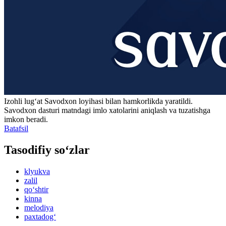
Izohli lugʻat
Savodxon
loyihasi bilan hamkorlikda yaratildi.
Savodxon dasturi matndagi imlo xatolarini aniqlash va tuzatishga
imkon beradi.
Batafsil
Tasodifiy so‘zlar
klyukva
zalil
qo‘shtir
kinna
melodiya
paxtadog‘