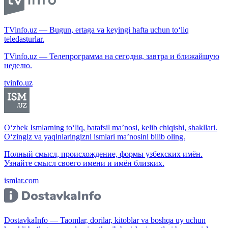
TVinfo.uz — Bugun, ertaga va keyingi hafta uchun to‘liq
teledasturlar.
TVinfo.uz — Телепрограмма на сегодня, завтра и ближайшую
неделю.
tvinfo.uz
O‘zbek Ismlarning to‘liq, batafsil ma’nosi, kelib chiqishi, shakllari.
O‘zingiz va yaqinlaringizni ismlari ma’nosini bilib oling.
Полный смысл, происхождение, формы узбекских имён.
Узнайте смысл своего имени и имён близких.
ismlar.com
DostavkaInfo — Taomlar, dorilar, kitoblar va boshqa uy uchun