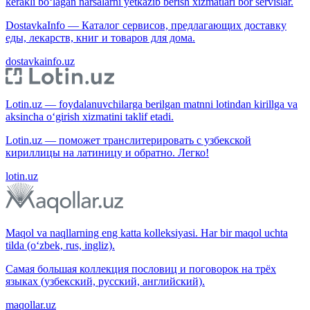
kerakli bo‘lagan narsalarni yetkazib berish xizmatlari bor servislar.
DostavkaInfo — Каталог сервисов, предлагающих доставку
еды, лекарств, книг и товаров для дома.
dostavkainfo.uz
Lotin.uz — foydalanuvchilarga berilgan matnni lotindan kirillga va
aksincha o‘girish xizmatini taklif etadi.
Lotin.uz — поможет транслитерировать с узбекской
кириллицы на латиницу и обратно. Легко!
lotin.uz
Maqol va naqllarning eng katta kolleksiyasi. Har bir maqol uchta
tilda (o‘zbek, rus, ingliz).
Самая большая коллекция пословиц и поговорок на трёх
языках (узбекский, русский, английский).
maqollar.uz