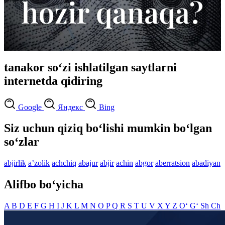
tanakor so‘zi ishlatilgan saytlarni
internetda qidiring
Google
Яндекс
Bing
Siz uchun qiziq bo‘lishi mumkin bo‘lgan
so‘zlar
abjirlik
aʼzolik
achchiq
abajur
abjir
achin
abgor
aberratsion
abadiyan
Alifbo bo‘yicha
A
B
D
E
F
G
H
I
J
K
L
M
N
O
P
Q
R
S
T
U
V
X
Y
Z
O‘
G‘
Sh
Ch