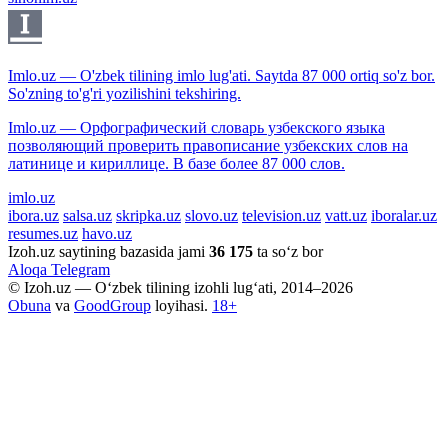
Imlo.uz — O'zbek tilining imlo lug'ati. Saytda 87 000 ortiq so'z bor.
So'zning to'g'ri yozilishini tekshiring.
Imlo.uz — Орфографический словарь узбекского языка
позволяющий проверить правописание узбекских слов на
латинице и кириллице. В базе более 87 000 слов.
imlo.uz
ibora.uz
salsa.uz
skripka.uz
slovo.uz
television.uz
vatt.uz
iboralar.uz
resumes.uz
havo.uz
Izoh.uz saytining bazasida jami
36 175
ta so‘z bor
Aloqa
Telegram
© Izoh.uz — O‘zbek tilining izohli lug‘ati, 2014–2026
Obuna
va
GoodGroup
loyihasi.
18+