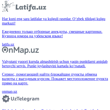
Har kuni eng sara latifalar va kulguli rasmlar. O‘zbek tilidagi kulgu
markazi!
Ежедневно только отборные анекдоты, смешные картинки.
Кузница юмора на узбекском языке!
latifa.uz
Valyutani yuqori kursda almashtirish uchun yaqin punktlarni aniqlab
beruvchi servis. Punkt joylashuvini kartada ko‘rsatadi.
Сервис, помогающий найти ближайшие пункты обмена
валюты с выгодным курсом. Покажет местоположение пункта
прямо на карте.
onmap.uz