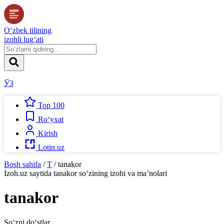
O‘zbek tilining
izohli lug‘ati
ЎЗ
Top 100
Ro‘yxat
Kirish
Lotin.uz
Bosh sahifa
/
T
/
tanakor
Izoh.uz
saytida
tanakor
so‘zining izohi va ma’nolari
tanakor
So‘zni do‘stlar