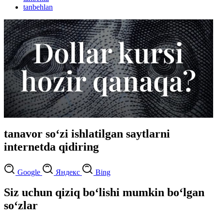
tanbehlan
tanavor so‘zi ishlatilgan saytlarni
internetda qidiring
Google
Яндекс
Bing
Siz uchun qiziq bo‘lishi mumkin bo‘lgan
so‘zlar