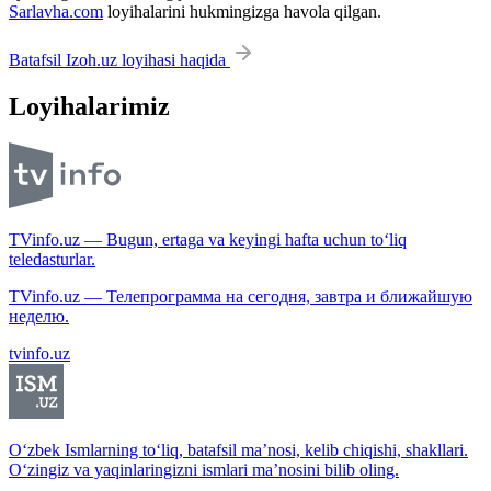
Sarlavha.com
loyihalarini hukmingizga havola qilgan.
Batafsil Izoh.uz loyihasi haqida
Loyihalarimiz
TVinfo.uz — Bugun, ertaga va keyingi hafta uchun to‘liq
teledasturlar.
TVinfo.uz — Телепрограмма на сегодня, завтра и ближайшую
неделю.
tvinfo.uz
O‘zbek Ismlarning to‘liq, batafsil ma’nosi, kelib chiqishi, shakllari.
O‘zingiz va yaqinlaringizni ismlari ma’nosini bilib oling.