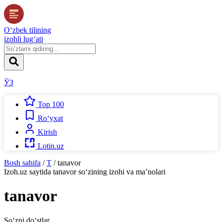
O‘zbek tilining
izohli lug‘ati
ЎЗ
Top 100
Ro‘yxat
Kirish
Lotin.uz
Bosh sahifa
/
T
/
tanavor
Izoh.uz
saytida
tanavor
so‘zining izohi va ma’nolari
tanavor
So‘zni do‘stlar