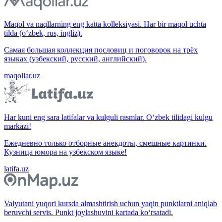
Maqol va naqllarning eng katta kolleksiyasi. Har bir maqol uchta
tilda (o‘zbek, rus, ingliz).
Самая большая коллекция пословиц и поговорок на трёх
языках (узбекский, русский, английский).
maqollar.uz
Har kuni eng sara latifalar va kulguli rasmlar. O‘zbek tilidagi kulgu
markazi!
Ежедневно только отборные анекдоты, смешные картинки.
Кузница юмора на узбекском языке!
latifa.uz
Valyutani yuqori kursda almashtirish uchun yaqin punktlarni aniqlab
beruvchi servis. Punkt joylashuvini kartada ko‘rsatadi.