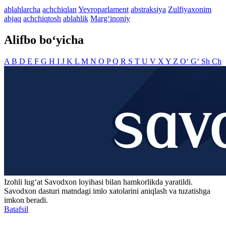
ablahlarcha
achchiqlan
Yevroparlament
abstraksiya
Zulfiyaxonim
abjaq
achchiqtosh
ablahlik
Marg‘inoniy
Alifbo bo‘yicha
A
B
D
E
F
G
H
I
J
K
L
M
N
O
P
Q
R
S
T
U
V
X
Y
Z
O‘
G‘
Sh
Ch
Izohli lugʻat
Savodxon
loyihasi bilan hamkorlikda yaratildi.
Savodxon dasturi matndagi imlo xatolarini aniqlash va tuzatishga
imkon beradi.
Batafsil