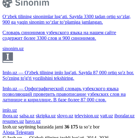
O‘zbek tilining sinonimlar lug‘ati. Saytda 3300 tadan ortiq so‘zlar,
900 ga yaqin sinonim so‘zlar to‘plamiga jamlangan.
Словарь синонимов узбекского языка на нашем сайте
содержит более 3300 слов и 900 синонимов.
sinonim.uz
Imlo.uz — O'zbek tilining imlo lug'ati. Saytda 87 000 ortiq so'z bor.
So'zning to'g'ri yozilishini tekshiring.
Imlo.uz — Орфографический словарь узбекского языка
позволяющий проверить правописание узбекских слов на
латинице и кириллице. В базе более 87 000 слов.
imlo.uz
ibora.uz
salsa.uz
skripka.uz
slovo.uz
television.uz
vatt.uz
iboralar.uz
resumes.uz
havo.uz
Izoh.uz saytining bazasida jami
36 175
ta so‘z bor
Aloqa
Telegram
© Izoh.uz — O‘zbek tilining izohli lug‘ati, 2014–2026