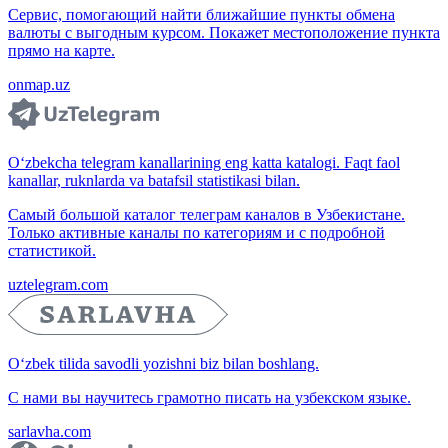
Сервис, помогающий найти ближайшие пункты обмена
валюты с выгодным курсом. Покажет местоположение пункта
прямо на карте.
onmap.uz
O‘zbekcha telegram kanallarining eng katta katalogi. Faqt faol
kanallar, ruknlarda va batafsil statistikasi bilan.
Самый большой каталог телеграм каналов в Узбекистане.
Только активные каналы по категориям и с подробной
статистикой.
uztelegram.com
O‘zbek tilida savodli yozishni biz bilan boshlang.
С нами вы научитесь грамотно писать на узбекском языке.
sarlavha.com