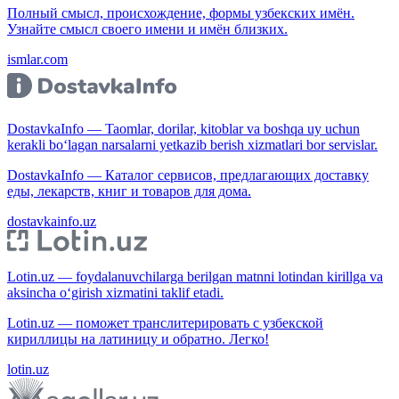
Полный смысл, происхождение, формы узбекских имён.
Узнайте смысл своего имени и имён близких.
ismlar.com
DostavkaInfo — Taomlar, dorilar, kitoblar va boshqa uy uchun
kerakli bo‘lagan narsalarni yetkazib berish xizmatlari bor servislar.
DostavkaInfo — Каталог сервисов, предлагающих доставку
еды, лекарств, книг и товаров для дома.
dostavkainfo.uz
Lotin.uz — foydalanuvchilarga berilgan matnni lotindan kirillga va
aksincha o‘girish xizmatini taklif etadi.
Lotin.uz — поможет транслитерировать с узбекской
кириллицы на латиницу и обратно. Легко!
lotin.uz