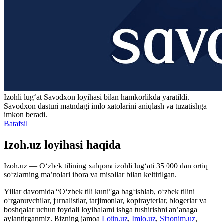
Izohli lugʻat
Savodxon
loyihasi bilan hamkorlikda yaratildi.
Savodxon dasturi matndagi imlo xatolarini aniqlash va tuzatishga
imkon beradi.
Batafsil
Izoh.uz loyihasi haqida
Izoh.uz — O‘zbek tilining xalqona izohli lug‘ati 35 000 dan ortiq
so‘zlarning ma’nolari ibora va misollar bilan keltirilgan.
Yillar davomida “O‘zbek tili kuni”ga bag‘ishlab, o‘zbek tilini
o‘rganuvchilar, jurnalistlar, tarjimonlar, kopirayterlar, blogerlar va
boshqalar uchun foydali loyihalarni ishga tushirishni an’anaga
aylantirganmiz. Bizning jamoa
Lotin.uz
,
Imlo.uz
,
Sinonim.uz
,