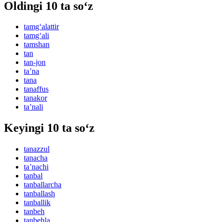
Oldingi 10 ta so‘z
tamg‘alattir
tamg‘ali
tamshan
tan
tan-jon
taʼna
tana
tanaffus
tanakor
taʼnali
Keyingi 10 ta so‘z
tanazzul
tanacha
taʼnachi
tanbal
tanballarcha
tanballash
tanballik
tanbeh
tanbehla