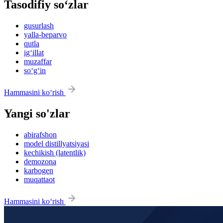
Tasodifiy so‘zlar
gusurlash
yalla-beparvo
qutla
ig‘illat
muzaffar
so‘g‘in
Hammasini ko‘rish
Yangi so'zlar
abirafshon
model distillyatsiyasi
kechikish (latentlik)
demozona
karbogen
muqattaot
Hammasini ko‘rish