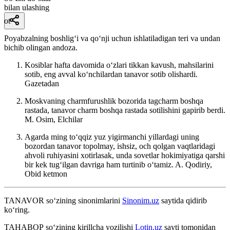
bilan ulashing
ot
Poyabzalning boshligʻi va qoʻnji uchun ishlatiladigan teri va undan
bichib olingan andoza.
Kosiblar hafta davomida oʻzlari tikkan kavush, mahsilarini
sotib, eng avval koʻnchilardan tanavor sotib olishardi.
Gazetadan
Moskvaning charmfurushlik bozorida tagcharm boshqa
rastada, tanavor charm boshqa rastada sotilishini gapirib berdi.
M. Osim, Elchilar
Agarda ming toʻqqiz yuz yigirmanchi yillardagi uning
bozordan tanavor topolmay, ishsiz, och qolgan vaqtlaridagi
ahvoli ruhiyasini xotirlasak, unda sovetlar hokimiyatiga qarshi
bir kek tugʻilgan davriga ham turtinib oʻtamiz.
A. Qodiriy,
Obid ketmon
TANAVOR
so‘zining sinonimlarini
Sinonim.uz
saytida qidirib
ko‘ring.
ТАНАВОР
so‘zining kirillcha yozilishi
Lotin.uz
sayti tomonidan