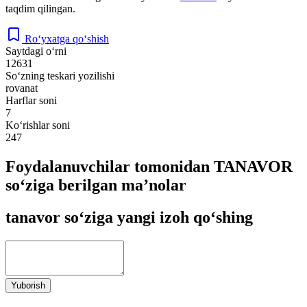
taqdim qilingan.
Ro‘yxatga qo‘shish
Saytdagi o‘rni
12631
So‘zning teskari yozilishi
rovanat
Harflar soni
7
Ko‘rishlar soni
247
Foydalanuvchilar tomonidan TANAVOR
so‘ziga berilgan ma’nolar
tanavor so‘ziga yangi izoh qo‘shing
Yuborish