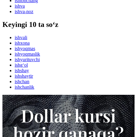
ishtonchang
ishva
ishva-noz
Keyingi 10 ta so‘z
ishvali
ishxona
ishyoqmas
ishyoqmaslik
ishyurituvchi
ishg‘ol
ishshay
ishshaytir
ishchan
ishchanlik