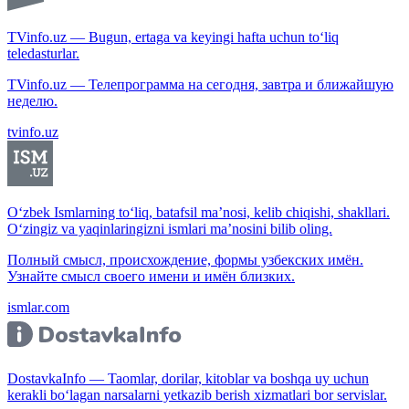
TVinfo.uz — Bugun, ertaga va keyingi hafta uchun to‘liq
teledasturlar.
TVinfo.uz — Телепрограмма на сегодня, завтра и ближайшую
неделю.
tvinfo.uz
O‘zbek Ismlarning to‘liq, batafsil ma’nosi, kelib chiqishi, shakllari.
O‘zingiz va yaqinlaringizni ismlari ma’nosini bilib oling.
Полный смысл, происхождение, формы узбекских имён.
Узнайте смысл своего имени и имён близких.
ismlar.com
DostavkaInfo — Taomlar, dorilar, kitoblar va boshqa uy uchun
kerakli bo‘lagan narsalarni yetkazib berish xizmatlari bor servislar.