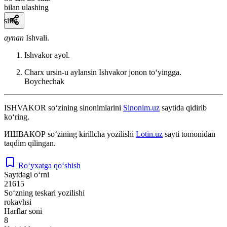
bilan ulashing
sifat
aynan
Ishvali.
Ishvakor ayol.
Charx ursin-u aylansin Ishvakor jonon toʻyingga.
Boychechak
ISHVAKOR
so‘zining sinonimlarini
Sinonim.uz
saytida qidirib
ko‘ring.
ИШВАКОР
so‘zining kirillcha yozilishi
Lotin.uz
sayti tomonidan
taqdim qilingan.
Ro‘yxatga qo‘shish
Saytdagi o‘rni
21615
So‘zning teskari yozilishi
rokavhsi
Harflar soni
8