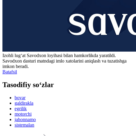
Izohli lugʻat
Savodxon
loyihasi bilan hamkorlikda yaratildi.
Savodxon dasturi matndagi imlo xatolarini aniqlash va tuzatishga
imkon beradi.
Batafsil
Tasodifiy so‘zlar
bovar
galdirakla
egrilik
motorchi
jahonnamo
sistemalan