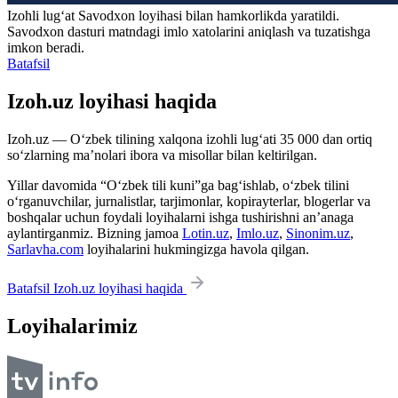
Izohli lugʻat
Savodxon
loyihasi bilan hamkorlikda yaratildi.
Savodxon dasturi matndagi imlo xatolarini aniqlash va tuzatishga
imkon beradi.
Batafsil
Izoh.uz loyihasi haqida
Izoh.uz — O‘zbek tilining xalqona izohli lug‘ati 35 000 dan ortiq
so‘zlarning ma’nolari ibora va misollar bilan keltirilgan.
Yillar davomida “O‘zbek tili kuni”ga bag‘ishlab, o‘zbek tilini
o‘rganuvchilar, jurnalistlar, tarjimonlar, kopirayterlar, blogerlar va
boshqalar uchun foydali loyihalarni ishga tushirishni an’anaga
aylantirganmiz. Bizning jamoa
Lotin.uz
,
Imlo.uz
,
Sinonim.uz
,
Sarlavha.com
loyihalarini hukmingizga havola qilgan.
Batafsil Izoh.uz loyihasi haqida
Loyihalarimiz