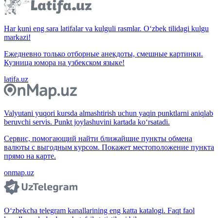
Har kuni eng sara latifalar va kulguli rasmlar. O‘zbek tilidagi kulgu
markazi!
Ежедневно только отборные анекдоты, смешные картинки.
Кузница юмора на узбекском языке!
latifa.uz
Valyutani yuqori kursda almashtirish uchun yaqin punktlarni aniqlab
beruvchi servis. Punkt joylashuvini kartada ko‘rsatadi.
Сервис, помогающий найти ближайшие пункты обмена
валюты с выгодным курсом. Покажет местоположение пункта
прямо на карте.
onmap.uz
O‘zbekcha telegram kanallarining eng katta katalogi. Faqt faol