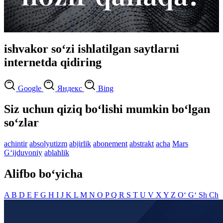
ishvakor so‘zi ishlatilgan saytlarni
internetda qidiring
Google
Яндекс
Bing
Siz uchun qiziq bo‘lishi mumkin bo‘lgan
so‘zlar
achintir
absolyutizm
abjirlik
abonement
abstrakt
acha
Mars
G‘ijduvoniy
ablahlik
Alifbo bo‘yicha
A
B
D
E
F
G
H
I
J
K
L
M
N
O
P
Q
R
S
T
U
V
X
Y
Z
O‘
G‘
Sh
Ch