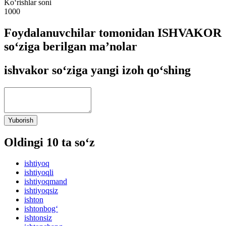
Ko‘rishlar soni
1000
Foydalanuvchilar tomonidan ISHVAKOR
so‘ziga berilgan ma’nolar
ishvakor so‘ziga yangi izoh qo‘shing
Yuborish
Oldingi 10 ta so‘z
ishtiyoq
ishtiyoqli
ishtiyoqmand
ishtiyoqsiz
ishton
ishtonbog‘
ishtonsiz