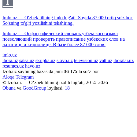
Imlo.uz — O'zbek tilining imlo lug'ati. Saytda 87 000 ortiq so'z bor.
So'zning to'g'ri yozilishini tekshiring.
Imlo.uz — Орфографический словарь узбекского языка
позволяющий проверить правописание узбекских слов на
латинице и кириллице. В базе более 87 000 слов.
imlo.uz
ibora.uz
salsa.uz
skripka.uz
slovo.uz
television.uz
vatt.uz
iboralar.uz
resumes.uz
havo.uz
Izoh.uz saytining bazasida jami
36 175
ta so‘z bor
Aloqa
Telegram
© Izoh.uz — O‘zbek tilining izohli lug‘ati, 2014–2026
Obuna
va
GoodGroup
loyihasi.
18+