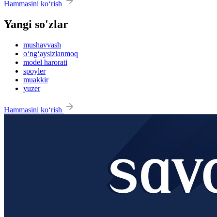
Hammasini ko‘rish
Yangi so'zlar
mushavvash
o‘ng‘aysizlanmoq
model harorati
spoyler
muakkir
yuzer
Hammasini ko‘rish