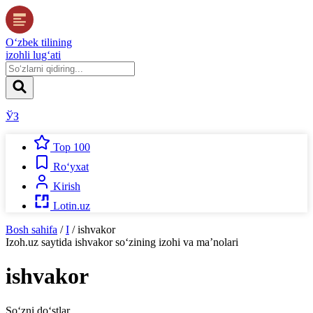
O‘zbek tilining
izohli lug‘ati
ЎЗ
Top 100
Ro‘yxat
Kirish
Lotin.uz
Bosh sahifa
/
I
/
ishvakor
Izoh.uz
saytida
ishvakor
so‘zining izohi va ma’nolari
ishvakor
So‘zni do‘stlar