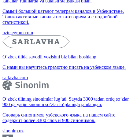
kanallar, ruknlarda va batafsil statistikasi bilan.
Самый большой каталог телеграм каналов в Узбекистане.
Только активные каналы по категориям и с подробной
статистикой.
uztelegram.com
O‘zbek tilida savodli yozishni biz bilan boshlang.
С нами вы научитесь грамотно писать на узбекском языке.
sarlavha.com
O‘zbek tilining sinonimlar lug‘ati. Saytda 3300 tadan ortiq so‘zlar,
900 ga yaqin sinonim so‘zlar to‘plamiga jamlangan.
Словарь синонимов узбекского языка на нашем сайте
содержит более 3300 слов и 900 синонимов.
sinonim.uz