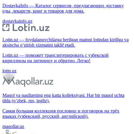
DostavkaInfo — Каталог сервисов, предлагающих доставку
еды, лекарств, книг и товаров для дома.
dostavkainfo.uz
Lotin.uz — foydalanuvchilarga berilgan matnni lotindan kirillga va
aksincha o‘girish xizmatini taklif etadi.
Lotin.uz — поможет транслитерировать с узбекской
кириллицы на латиницу и обратно. Легко!
lotin.uz
Maqol va naqllarning eng katta kolleksiyasi. Har bir maqol uchta
tilda (o‘zbek, rus, ingliz).
Самая большая коллекция пословиц и поговорок на трёх
языках (узбекский, русский, английский).
maqollar.uz