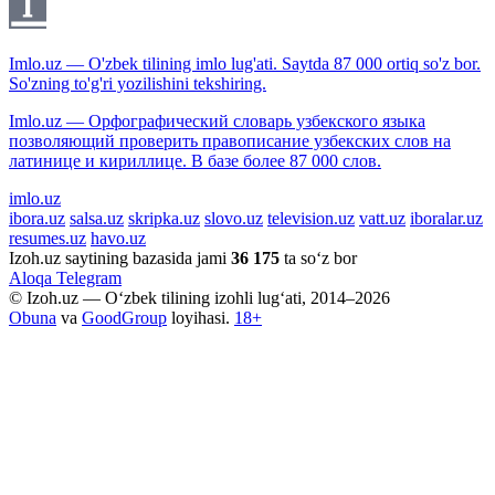
Imlo.uz — O'zbek tilining imlo lug'ati. Saytda 87 000 ortiq so'z bor.
So'zning to'g'ri yozilishini tekshiring.
Imlo.uz — Орфографический словарь узбекского языка
позволяющий проверить правописание узбекских слов на
латинице и кириллице. В базе более 87 000 слов.
imlo.uz
ibora.uz
salsa.uz
skripka.uz
slovo.uz
television.uz
vatt.uz
iboralar.uz
resumes.uz
havo.uz
Izoh.uz saytining bazasida jami
36 175
ta so‘z bor
Aloqa
Telegram
© Izoh.uz — O‘zbek tilining izohli lug‘ati, 2014–2026
Obuna
va
GoodGroup
loyihasi.
18+