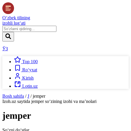
O‘zbek tilining
izohli lug‘ati
ЎЗ
Top 100
Ro‘yxat
Kirish
Lotin.uz
Bosh sahifa
/
J
/
jemper
Izoh.uz
saytida
jemper
so‘zining izohi va ma’nolari
jemper
So‘zni do‘stlar