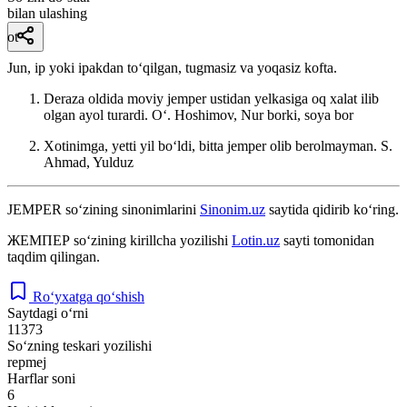
bilan ulashing
ot
Jun, ip yoki ipakdan toʻqilgan, tugmasiz va yoqasiz kofta.
Deraza oldida moviy jemper ustidan yelkasiga oq xalat ilib
olgan ayol turardi.
Oʻ. Hoshimov, Nur borki, soya bor
Xotinimga, yetti yil boʻldi, bitta jemper olib berolmayman.
S.
Ahmad, Yulduz
JEMPER
so‘zining sinonimlarini
Sinonim.uz
saytida qidirib ko‘ring.
ЖЕМПЕР
so‘zining kirillcha yozilishi
Lotin.uz
sayti tomonidan
taqdim qilingan.
Ro‘yxatga qo‘shish
Saytdagi o‘rni
11373
So‘zning teskari yozilishi
repmej
Harflar soni
6