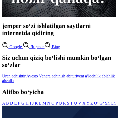
jemper so‘zi ishlatilgan saytlarni
internetda qidiring
Google
Яндекс
Bing
Siz uchun qiziq bo‘lishi mumkin bo‘lgan
so‘zlar
Uran
achishtir
Avesto
Venera
achinish
abituriyent
aʼlochilik
ablahlik
abzalla
Alifbo bo‘yicha
A
B
D
E
F
G
H
I
J
K
L
M
N
O
P
Q
R
S
T
U
V
X
Y
Z
O‘
G‘
Sh
Ch