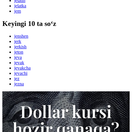
jelatin
jelatka
jem
Keyingi 10 ta so‘z
jenshen
jerk
jerkish
jeton
jeva
jevak
jevakcha
jevachi
jez
jezna