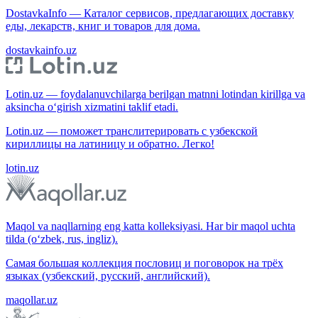
DostavkaInfo — Каталог сервисов, предлагающих доставку
еды, лекарств, книг и товаров для дома.
dostavkainfo.uz
Lotin.uz — foydalanuvchilarga berilgan matnni lotindan kirillga va
aksincha o‘girish xizmatini taklif etadi.
Lotin.uz — поможет транслитерировать с узбекской
кириллицы на латиницу и обратно. Легко!
lotin.uz
Maqol va naqllarning eng katta kolleksiyasi. Har bir maqol uchta
tilda (o‘zbek, rus, ingliz).
Самая большая коллекция пословиц и поговорок на трёх
языках (узбекский, русский, английский).
maqollar.uz