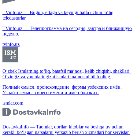
TVinfo.uz — Bugun, ertaga va keyingi hafta uchun to‘liq
teledasturlar.
TVinfo.uz — Телепрограмма на сегодня, завтра и ближайшую
неделю.
tvinfo.uz
O‘zbek Ismlarning to‘liq, batafsil ma’nosi, kelib chiqishi, shakllari.
O‘zingiz va yaqinlaringizni ismlari ma’nosini bilib oling.
Полный смысл, происхождение, формы узбекских имён.
Узнайте смысл своего имени и имён близких.
ismlar.com
DostavkaInfo — Taomlar, dorilar, kitoblar va boshqa uy uchun
kerakli bo‘lagan narsalarni yetkazib berish xizmatlari bor servislar.