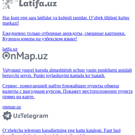
Har kuni eng sara latifalar va kulguli rasmlar. O‘zbek tilidagi kulgu
markazi!
Ежедневно только отборные анекдоты, смешные картинки.
Кузница юмора на узбекском языке!
latifa.uz
Valyutani yuqori kursda almashtirish uchun yaqin punktlarni aniqlab
beruvchi servis. Punkt joylashuvini kartada ko‘rsatadi.
Сервис, помогающий найти ближайшие пункты обмена
валюты с выгодным курсом. Покажет местоположение пункта
прямо на карте.
onmap.uz
O‘zbekcha telegram kanallarining eng katta katalogi. Faqt faol