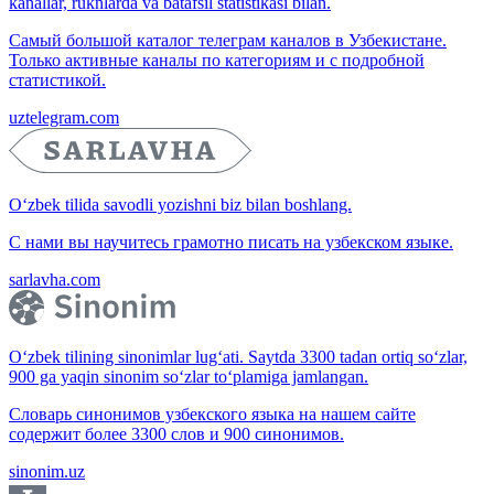
kanallar, ruknlarda va batafsil statistikasi bilan.
Самый большой каталог телеграм каналов в Узбекистане.
Только активные каналы по категориям и с подробной
статистикой.
uztelegram.com
O‘zbek tilida savodli yozishni biz bilan boshlang.
С нами вы научитесь грамотно писать на узбекском языке.
sarlavha.com
O‘zbek tilining sinonimlar lug‘ati. Saytda 3300 tadan ortiq so‘zlar,
900 ga yaqin sinonim so‘zlar to‘plamiga jamlangan.
Словарь синонимов узбекского языка на нашем сайте
содержит более 3300 слов и 900 синонимов.
sinonim.uz