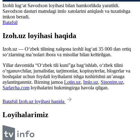
Izohli lugʻat
Savodxon
loyihasi bilan hamkorlikda yaratildi.
Savodxon dasturi matndagi imlo xatolarini aniqlash va tuzatishga
imkon beradi.
Batafsil
Izoh.uz loyihasi haqida
Izoh.uz — O‘zbek tilining xalqona izohli lug‘ati 35 000 dan ortiq
so‘zlarning ma’nolari ibora va misollar bilan keltirilgan.
Yillar davomida “O‘zbek tili kuni”ga bag‘ishlab, o‘zbek tilini
o‘rganuvchilar, jurnalistlar, tarjimonlar, kopirayterlar, blogerlar va
boshqalar uchun foydali loyihalarni ishga tushirishni an’anaga
aylantirganmiz. Bizning jamoa
Lotin.uz
,
Imlo.uz
,
Sinonim.uz
,
Sarlavha.com
loyihalarini hukmingizga havola qilgan.
Batafsil Izoh.uz loyihasi haqida
Loyihalarimiz