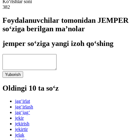
Ko‘rishlar soni
382
Foydalanuvchilar tomonidan JEMPER
so‘ziga berilgan ma’nolar
jemper so‘ziga yangi izoh qo‘shing
Yuborish
Oldingi 10 ta so‘z
jag‘irlat
jag‘irlash
jag‘jag‘
jekir
jekirish
jekirtir
jelak