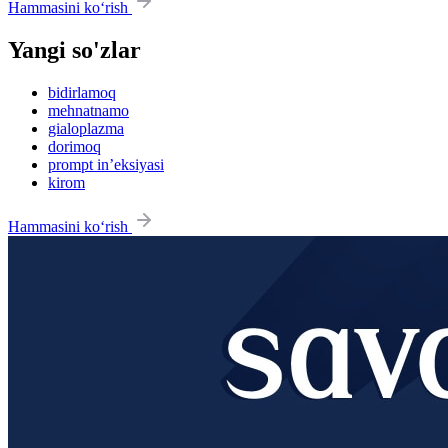
Hammasini ko‘rish
Yangi so'zlar
bidirlamoq
mehnatnamo
gialoplazma
dorimoq
prompt in’eksiyasi
kirom
Hammasini ko‘rish