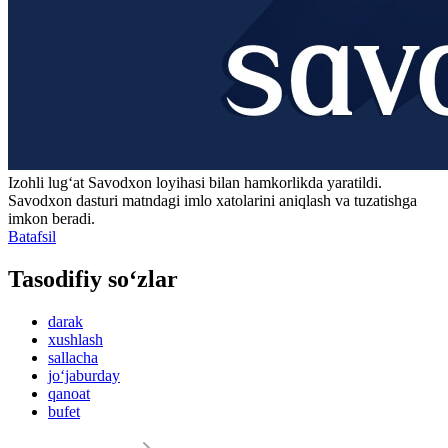
Izohli lugʻat
Savodxon
loyihasi bilan hamkorlikda yaratildi.
Savodxon dasturi matndagi imlo xatolarini aniqlash va tuzatishga
imkon beradi.
Batafsil
Tasodifiy so‘zlar
darak
xushlash
sallacha
jo‘jaburday
qanoat
bufet