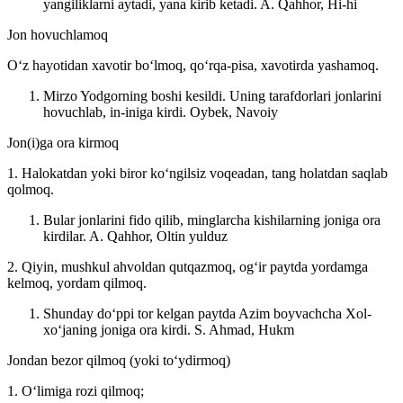
yangiliklarni aytadi, yana kirib ketadi.
A. Qahhor, Hi-hi
Jon hovuchlamoq
Oʻz hayotidan xavotir boʻlmoq, qoʻrqa-pisa, xavotirda yashamoq.
Mirzo Yodgorning boshi kesildi. Uning tarafdorlari jonlarini
hovuchlab, in-iniga kirdi.
Oybek, Navoiy
Jon(i)ga ora kirmoq
1. Halokatdan yoki biror koʻngilsiz voqeadan, tang holatdan saqlab
qolmoq.
Bular jonlarini fido qilib, minglarcha kishilarning joniga ora
kirdilar.
A. Qahhor, Oltin yulduz
2. Qiyin, mushkul ahvoldan qutqazmoq, ogʻir paytda yordamga
kelmoq, yordam qilmoq.
Shunday doʻppi tor kelgan paytda Azim boyvachcha Xol-
xoʻjaning joniga ora kirdi.
S. Ahmad, Hukm
Jondan bezor qilmoq (yoki toʻydirmoq)
1. Oʻlimiga rozi qilmoq;