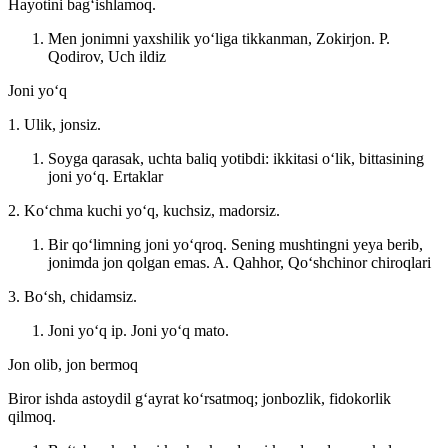
Hayotini bagʻishlamoq.
Men jonimni yaxshilik yoʻliga tikkanman, Zokirjon.
P.
Qodirov, Uch ildiz
Joni yoʻq
1. Ulik, jonsiz.
Soyga qarasak, uchta baliq yotibdi: ikkitasi oʻlik, bittasining
joni yoʻq.
Ertaklar
2. Koʻchma kuchi yoʻq, kuchsiz, madorsiz.
Bir qoʻlimning joni yoʻqroq. Sening mushtingni yeya berib,
jonimda jon qolgan emas.
A. Qahhor, Qoʻshchinor chiroqlari
3. Boʻsh, chidamsiz.
Joni yoʻq ip. Joni yoʻq mato.
Jon olib, jon bermoq
Biror ishda astoydil gʻayrat koʻrsatmoq; jonbozlik, fidokorlik
qilmoq.