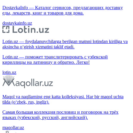
DostavkaInfo — Каталог сервисов, предлагающих доставку
еды, лекарств, книг и товаров для дома.
dostavkainfo.uz
Lotin.uz — foydalanuvchilarga berilgan matnni lotindan kirillga va
aksincha o‘girish xizmatini taklif etadi.
Lotin.uz — поможет транслитерировать с узбекской
кириллицы на латиницу и обратно. Легко!
lotin.uz
Maqol va naqllarning eng katta kolleksiyasi. Har bir maqol uchta
tilda (o‘zbek, rus, ingliz).
Самая большая коллекция пословиц и поговорок на трёх
языках (узбекский, русский, английский).
maqollar.uz