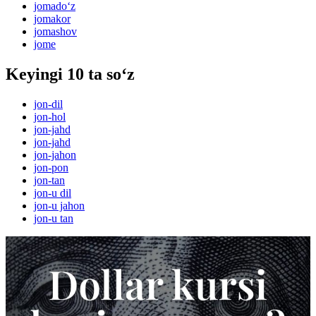
jomado‘z
jomakor
jomashov
jome
Keyingi 10 ta so‘z
jon-dil
jon-hol
jon-jahd
jon-jahd
jon-jahon
jon-pon
jon-tan
jon-u dil
jon-u jahon
jon-u tan