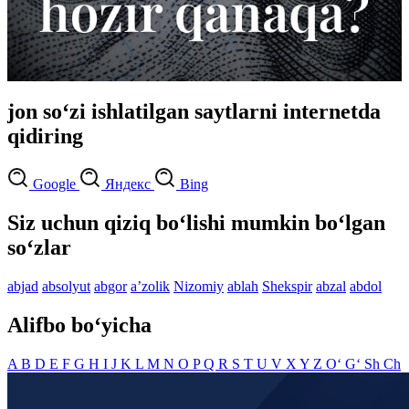
jon so‘zi ishlatilgan saytlarni internetda
qidiring
Google
Яндекс
Bing
Siz uchun qiziq bo‘lishi mumkin bo‘lgan
so‘zlar
abjad
absolyut
abgor
aʼzolik
Nizomiy
ablah
Shekspir
abzal
abdol
Alifbo bo‘yicha
A
B
D
E
F
G
H
I
J
K
L
M
N
O
P
Q
R
S
T
U
V
X
Y
Z
O‘
G‘
Sh
Ch