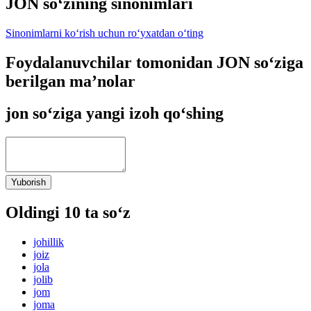
JON so‘zining sinonimlari
Sinonimlarni ko‘rish uchun ro‘yxatdan o‘ting
Foydalanuvchilar tomonidan JON so‘ziga
berilgan ma’nolar
jon so‘ziga yangi izoh qo‘shing
Yuborish
Oldingi 10 ta so‘z
johillik
joiz
jola
jolib
jom
joma