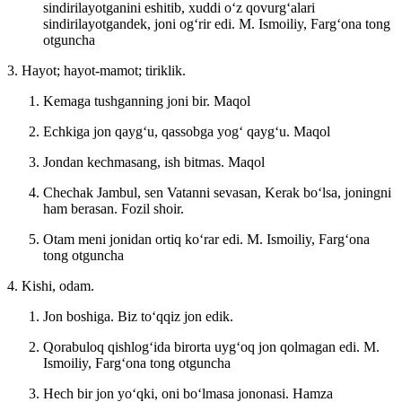
sindirilayotganini eshitib, xuddi oʻz qovurgʻalari
sindirilayotgandek, joni ogʻrir edi.
M. Ismoiliy, Fargʻona tong
otguncha
3. Hayot; hayot-mamot; tiriklik.
Kemaga tushganning joni bir.
Maqol
Echkiga jon qaygʻu, qassobga yogʻ qaygʻu.
Maqol
Jondan kechmasang, ish bitmas.
Maqol
Chechak Jambul, sen Vatanni sevasan, Kerak boʻlsa, joningni
ham berasan.
Fozil shoir.
Otam meni jonidan ortiq koʻrar edi.
M. Ismoiliy, Fargʻona
tong otguncha
4. Kishi, odam.
Jon boshiga. Biz toʻqqiz jon edik.
Qorabuloq qishlogʻida birorta uygʻoq jon qolmagan edi.
M.
Ismoiliy, Fargʻona tong otguncha
Hech bir jon yoʻqki, oni boʻlmasa jononasi.
Hamza