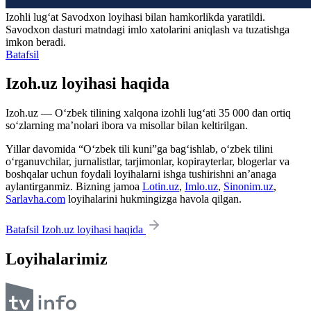
Izohli lugʻat
Savodxon
loyihasi bilan hamkorlikda yaratildi.
Savodxon dasturi matndagi imlo xatolarini aniqlash va tuzatishga
imkon beradi.
Batafsil
Izoh.uz loyihasi haqida
Izoh.uz — O‘zbek tilining xalqona izohli lug‘ati 35 000 dan ortiq
so‘zlarning ma’nolari ibora va misollar bilan keltirilgan.
Yillar davomida “O‘zbek tili kuni”ga bag‘ishlab, o‘zbek tilini
o‘rganuvchilar, jurnalistlar, tarjimonlar, kopirayterlar, blogerlar va
boshqalar uchun foydali loyihalarni ishga tushirishni an’anaga
aylantirganmiz. Bizning jamoa
Lotin.uz
,
Imlo.uz
,
Sinonim.uz
,
Sarlavha.com
loyihalarini hukmingizga havola qilgan.
Batafsil Izoh.uz loyihasi haqida
Loyihalarimiz