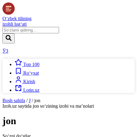
O‘zbek tilining
izohli lug‘ati
ЎЗ
Top 100
Ro‘yxat
Kirish
Lotin.uz
Bosh sahifa
/
J
/
jon
Izoh.uz
saytida
jon
so‘zining izohi va ma’nolari
jon
So‘zni do‘stlar