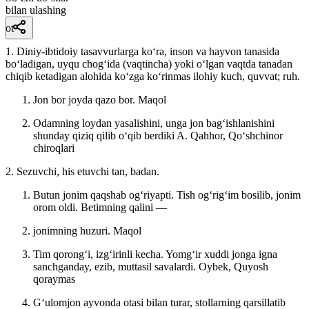
bilan ulashing
ot
1. Diniy-ibtidoiy tasavvurlarga koʻra, inson va hayvon tanasida
boʻladigan, uyqu chogʻida (vaqtincha) yoki oʻlgan vaqtda tanadan
chiqib ketadigan alohida koʻzga koʻrinmas ilohiy kuch, quvvat; ruh.
Jon bor joyda qazo bor.
Maqol
Odamning loydan yasalishini, unga jon bagʻishlanishini
shunday qiziq qilib oʻqib berdiki
A. Qahhor, Qoʻshchinor
chiroqlari
2. Sezuvchi, his etuvchi tan, badan.
Butun jonim qaqshab ogʻriyapti. Tish ogʻrigʻim bosilib, jonim
orom oldi. Betimning qalini —
jonimning huzuri.
Maqol
Tim qorongʻi, izgʻirinli kecha. Yomgʻir xuddi jonga igna
sanchganday, ezib, muttasil savalardi.
Oybek, Quyosh
qoraymas
Gʻulomjon ayvonda otasi bilan turar, stollarning qarsillatib