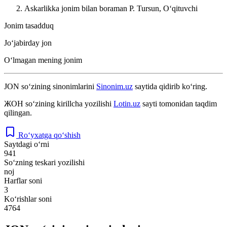
Askarlikka jonim bilan boraman
P. Tursun, Oʻqituvchi
Jonim tasadduq
Joʻjabirday jon
Oʻlmagan mening jonim
JON
so‘zining sinonimlarini
Sinonim.uz
saytida qidirib ko‘ring.
ЖОН
so‘zining kirillcha yozilishi
Lotin.uz
sayti tomonidan taqdim
qilingan.
Ro‘yxatga qo‘shish
Saytdagi o‘rni
941
So‘zning teskari yozilishi
noj
Harflar soni
3
Ko‘rishlar soni
4764