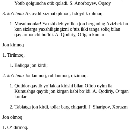
Yotib qolguncha otib qoladi.
S. Anorboyev, Oqsoy
3.
koʻchma
Astoydil xizmat qilmoq, fidoyilik qilmoq.
Musulmonlar! Yaxshi deb yoʻlida jon berganing Azizbek bu
kun sizlarga yaxshiligingizni oʻttiz ikki tanga soliq bilan
qaytarmoqchi boʻldi.
A. Qodiriy, Oʻtgan kunlar
Jon kirmoq
1. Tirilmoq.
Baliqqa jon kirdi;
2.
koʻchma
Jonlanmoq, ruhlanmoq, qizimoq.
Qutidor qaytib yoʻlakka kirishi bilan Oftob oyim ila
Kumushga qaytib jon kirgan kabi boʻldi.
A. Qodiriy, Oʻtgan
kunlar
Tabiatga jon kirdi, tollar barg chiqardi.
J. Sharipov, Xorazm
Jon olmoq
1. Oʻldirmoq.