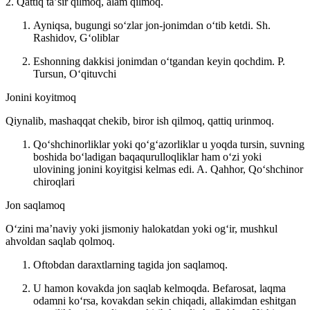
2. Qattiq taʼsir qilmoq, alam qilmoq.
Ayniqsa, bugungi soʻzlar jon-jonimdan oʻtib ketdi.
Sh.
Rashidov, Gʻoliblar
Eshonning dakkisi jonimdan oʻtgandan keyin qochdim.
P.
Tursun, Oʻqituvchi
Jonini koyitmoq
Qiynalib, mashaqqat chekib, biror ish qilmoq, qattiq urinmoq.
Qoʻshchinorliklar yoki qoʻgʻazorliklar u yoqda tursin, suvning
boshida boʻladigan baqaqurulloqliklar ham oʻzi yoki
ulovining jonini koyitgisi kelmas edi.
A. Qahhor, Qoʻshchinor
chiroqlari
Jon saqlamoq
Oʻzini maʼnaviy yoki jismoniy halokatdan yoki ogʻir, mushkul
ahvoldan saqlab qolmoq.
Oftobdan daraxtlarning tagida jon saqlamoq.
U hamon kovakda jon saqlab kelmoqda. Befarosat, laqma
odamni koʻrsa, kovakdan sekin chiqadi, allakimdan eshitgan