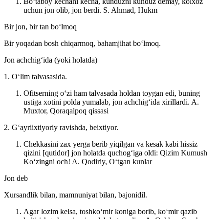
Boʻtaboy kechani kecha, kunduzni kunduz demay, kolxoz
uchun jon olib, jon berdi.
S. Ahmad, Hukm
Bir jon, bir tan boʻlmoq
Bir yoqadan bosh chiqarmoq, bahamjihat boʻlmoq.
Jon achchigʻida (yoki holatda)
1. Oʻlim talvasasida.
Ofitserning oʻzi ham talvasada holdan toygan edi, buning
ustiga xotini polda yumalab, jon achchigʻida xirillardi.
A.
Muxtor, Qoraqalpoq qissasi
2. Gʻayriixtiyoriy ravishda, beixtiyor.
Chekkasini zax yerga berib yiqilgan va kesak kabi hissiz
qizini [qutidor] jon holatda quchogʻiga oldi: Qizim Kumush
Koʻzingni och!
A. Qodiriy, Oʻtgan kunlar
Jon deb
Xursandlik bilan, mamnuniyat bilan, bajonidil.
Agar lozim kelsa, toshkoʻmir koniga borib, koʻmir qazib