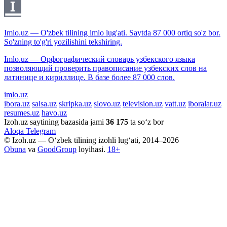
Imlo.uz — O'zbek tilining imlo lug'ati. Saytda 87 000 ortiq so'z bor.
So'zning to'g'ri yozilishini tekshiring.
Imlo.uz — Орфографический словарь узбекского языка
позволяющий проверить правописание узбекских слов на
латинице и кириллице. В базе более 87 000 слов.
imlo.uz
ibora.uz
salsa.uz
skripka.uz
slovo.uz
television.uz
vatt.uz
iboralar.uz
resumes.uz
havo.uz
Izoh.uz saytining bazasida jami
36 175
ta so‘z bor
Aloqa
Telegram
© Izoh.uz — O‘zbek tilining izohli lug‘ati, 2014–2026
Obuna
va
GoodGroup
loyihasi.
18+