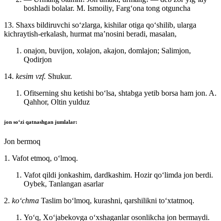
boshladi bolalar.
M. Ismoiliy, Fargʻona tong otguncha
13. Shaxs bildiruvchi soʻzlarga, kishilar otiga qoʻshilib, ularga
kichraytish-erkalash, hurmat maʼnosini beradi, masalan,
onajon, buvijon, xolajon, akajon, domlajon;
Salimjon,
Qodirjon
14.
kesim vzf.
Shukur.
Ofitserning shu ketishi boʻlsa, shtabga yetib borsa ham jon.
A.
Qahhor, Oltin yulduz
jon
soʻzi qatnashgan jumlalar:
Jon bermoq
1. Vafot etmoq, oʻlmoq.
Vafot qildi jonkashim, dardkashim. Hozir qoʻlimda jon berdi.
Oybek, Tanlangan asarlar
2.
koʻchma
Taslim boʻlmoq, kurashni, qarshilikni toʻxtatmoq.
Yoʻq, Xoʻjabekovga oʻxshaganlar osonlikcha jon bermaydi.