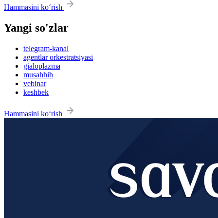
Hammasini ko‘rish
Yangi so'zlar
telegram-kanal
agentlar orkestratsiyasi
gialoplazma
musahhih
vebinar
keshbek
Hammasini ko‘rish