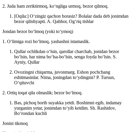
2. Juda ham zeriktirmoq, koʻngliga urmoq, bezor qilmoq.
[Oqila:] Oʻzingiz qachon borasiz? Bolalar dada deb jonimdan
bezor qilishyapti.
A. Qahhor, Ogʻriq tishlar
Jondan bezor boʻlmoq (yoki toʻymoq)
1. Oʻlimiga rozi boʻlmoq, yashashni istamaslik.
Qullar ochlikdan oʻlsin, qarollar charchab, jonidan bezor
boʻlsin, har nima boʻlsa-boʻlsin, senga foyda boʻlsin.
S.
Ayniy, Qullar
Ovozingni chiqarma, juvonmarg. Eshon pochchang
eshitmasinlar. Nima, joningdan toʻydingmi?
P. Tursun,
Oʻqituvchi
2. Ortiq toqat qila olmaslik; bezor boʻlmoq.
Bas, pichoq borib suyakka yetdi. Boshimni egib, indamay
yurganim yetar, jonimdan toʻyib ketdim.
Sh. Rashidov,
Boʻrondan kuchli
Jonini tikmoq