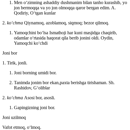
Men oʻzimning ashaddiy dushmanim bilan tanho kurashib, yo
jon bermoqqa va yo jon olmoqqa qaror bergan edim.
A.
Qodiriy, Oʻtgan kunlar
2.
koʻchma
Qiynamoq, azoblamoq, siqmoq; bezor qilmoq.
Yamoqchini boʻlsa Ismathoji har kuni masjidga chaqirib,
odamlar oʻrtasida haqorat qila berib jonini oldi.
Oydin,
Yamoqchi koʻchdi
Joni bor
1. Tirik, jonli.
Joni borning umidi bor.
Tanimda jonim bor ekan,paxta berishga tirishaman.
Sh.
Rashidov, Gʻoliblar
2.
koʻchma
Asosi bor, asosli.
Gapingizning joni bor.
Joni uzilmoq
Vafot etmoq, oʻlmoq.