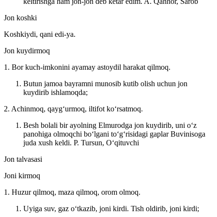
keltirishga ham jon-jon deb ketar edim.
A. Qahhor, Sarob
Jon koshki
Koshkiydi, qani edi-ya.
Jon kuydirmoq
1. Bor kuch-imkonini ayamay astoydil harakat qilmoq.
Butun jamoa bayramni munosib kutib olish uchun jon
kuydirib ishlamoqda;
2. Achinmoq, qaygʻurmoq, iltifot koʻrsatmoq.
Besh bolali bir ayolning Elmurodga jon kuydirib, uni oʻz
panohiga olmoqchi boʻlgani toʻgʻrisidagi gaplar Buvinisoga
juda xush keldi.
P. Tursun, Oʻqituvchi
Jon talvasasi
Joni kirmoq
1. Huzur qilmoq, maza qilmoq, orom olmoq.
Uyiga suv, gaz oʻtkazib, joni kirdi. Tish oldirib, joni kirdi;