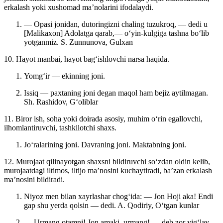
erkalash yoki xushomad maʼnolarini ifodalaydi.
— Opasi jonidan, dutoringizni chaling tuzukroq, — dedi u
[Malikaxon] Adolatga qarab,— oʻyin-kulgiga tashna boʻlib
yotganmiz.
S. Zunnunova, Gulxan
10. Hayot manbai, hayot bagʻishlovchi narsa haqida.
Yomgʻir — ekinning joni.
Issiq — paxtaning joni degan maqol ham bejiz aytilmagan.
Sh. Rashidov, Gʻoliblar
11. Biror ish, soha yoki doirada asosiy, muhim oʻrin egallovchi,
ilhomlantiruvchi, tashkilotchi shaxs.
Joʻralarining joni. Davraning joni. Maktabning joni.
12. Murojaat qilinayotgan shaxsni bildiruvchi soʻzdan oldin kelib,
murojaatdagi iltimos, iltijo maʼnosini kuchaytiradi, baʼzan erkalash
maʼnosini bildiradi.
Niyoz men bilan xayrlashar chogʻida: — Jon Hoji aka! Endi
gap shu yerda qolsin — dedi.
A. Qodiriy, Oʻtgan kunlar
— Urmang otamni! Jon amaki, urmang! — deb zor yigʻlay