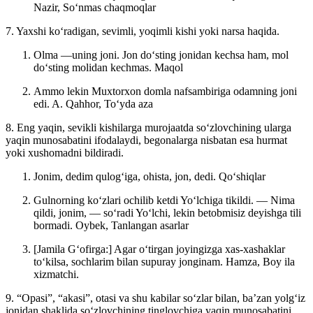
Nazir, Soʻnmas chaqmoqlar
7. Yaxshi koʻradigan, sevimli, yoqimli kishi yoki narsa haqida.
Olma —uning joni. Jon doʻsting jonidan kechsa ham, mol
doʻsting molidan kechmas.
Maqol
Ammo lekin Muxtorxon domla nafsambiriga odamning joni
edi.
A. Qahhor, Toʻyda aza
8. Eng yaqin, sevikli kishilarga murojaatda soʻzlovchining ularga
yaqin munosabatini ifodalaydi, begonalarga nisbatan esa hurmat
yoki xushomadni bildiradi.
Jonim, dedim qulogʻiga, ohista, jon, dedi.
Qoʻshiqlar
Gulnorning koʻzlari ochilib ketdi Yoʻlchiga tikildi. — Nima
qildi, jonim, — soʻradi Yoʻlchi, lekin betobmisiz deyishga tili
bormadi.
Oybek, Tanlangan asarlar
[Jamila Gʻofirga:] Agar oʻtirgan joyingizga xas-xashaklar
toʻkilsa, sochlarim bilan supuray jonginam.
Hamza, Boy ila
xizmatchi.
9. “Opasi”, “akasi”, otasi va shu kabilar soʻzlar bilan, baʼzan yolgʻiz
jonidan shaklida soʻzlovchining tinglovchiga yaqin munosabatini,