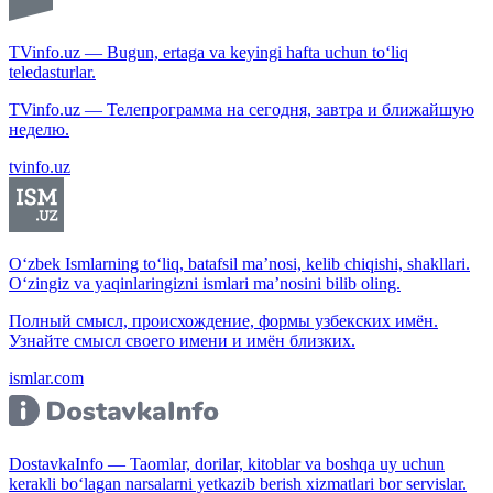
TVinfo.uz — Bugun, ertaga va keyingi hafta uchun to‘liq
teledasturlar.
TVinfo.uz — Телепрограмма на сегодня, завтра и ближайшую
неделю.
tvinfo.uz
O‘zbek Ismlarning to‘liq, batafsil ma’nosi, kelib chiqishi, shakllari.
O‘zingiz va yaqinlaringizni ismlari ma’nosini bilib oling.
Полный смысл, происхождение, формы узбекских имён.
Узнайте смысл своего имени и имён близких.
ismlar.com
DostavkaInfo — Taomlar, dorilar, kitoblar va boshqa uy uchun
kerakli bo‘lagan narsalarni yetkazib berish xizmatlari bor servislar.