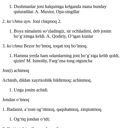
Dushmanlar joni halqumiga kelganda mana bunday
quturadilar.
A. Muxtor, Opa-singillar
2.
koʻchma ayn.
Joni chiqmoq 2.
Boya nimalarni soʻzladingiz, sir ochiladimi, deb jonim
boʻgʻzimga keldi.
A. Qodiriy, Oʻtgan kunlar
3.
koʻchma
Bezor boʻlmoq, toqati toq boʻlmoq.
Hamma yerda ham odamlarning joni boʻgʻziga kelib qoldi,
qizim!
M. Ismoiliy, Fargʻona tong otguncha
Jon(i) achimoq
Achinib, dildan xayrixohlik bildirmoq; achinmoq.
Unga jonim achidi.
Jondan oʻtmoq
1. Badanni, aʼzoni ogʻritmoq, qaqshatmoq, zirqiratmoq.
Ogʻriq jondan oʻtdi;