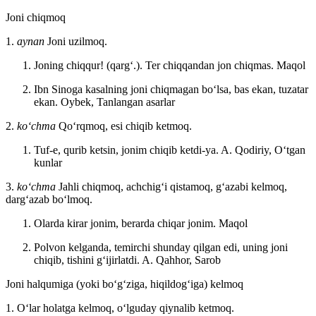
Joni chiqmoq
1.
aynan
Joni uzilmoq.
Joning chiqqur! (qargʻ.). Ter chiqqandan jon chiqmas.
Maqol
Ibn Sinoga kasalning joni chiqmagan boʻlsa, bas ekan, tuzatar
ekan.
Oybek, Tanlangan asarlar
2.
koʻchma
Qoʻrqmoq, esi chiqib ketmoq.
Tuf-e, qurib ketsin, jonim chiqib ketdi-ya.
A. Qodiriy, Oʻtgan
kunlar
3.
koʻchma
Jahli chiqmoq, achchigʻi qistamoq, gʻazabi kelmoq,
dargʻazab boʻlmoq.
Olarda kirar jonim, berarda chiqar jonim.
Maqol
Polvon kelganda, temirchi shunday qilgan edi, uning joni
chiqib, tishini gʻijirlatdi.
A. Qahhor, Sarob
Joni halqumiga (yoki boʻgʻziga, hiqildogʻiga) kelmoq
1. Oʻlar holatga kelmoq, oʻlguday qiynalib ketmoq.