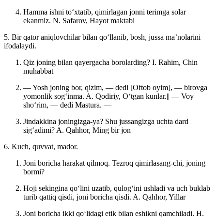
Hamma ishni toʻxtatib, qimirlagan jonni terimga solar
ekanmiz.
N. Safarov, Hayot maktabi
5. Bir qator aniqlovchilar bilan qoʻllanib, bosh, jussa maʼnolarini
ifodalaydi.
Qiz joning bilan qayergacha borolarding?
I. Rahim, Chin
muhabbat
— Yosh joning bor, qizim, — dedi [Oftob oyim], — birovga
yomonlik sogʻinma. A. Qodiriy, Oʻtgan kunlar.|| — Voy
shoʻrim, — dedi Mastura. —
Jindakkina joningizga-ya? Shu jussangizga uchta dard
sigʻadimi?
A. Qahhor, Ming bir jon
6. Kuch, quvvat, mador.
Joni boricha harakat qilmoq. Tezroq qimirlasang-chi, joning
bormi?
Hoji sekingina qoʻlini uzatib, qulogʻini ushladi va uch buklab
turib qattiq qisdi, joni boricha qisdi.
A. Qahhor, Yillar
Joni boricha ikki qoʻlidagi etik bilan eshikni qamchiladi.
H.