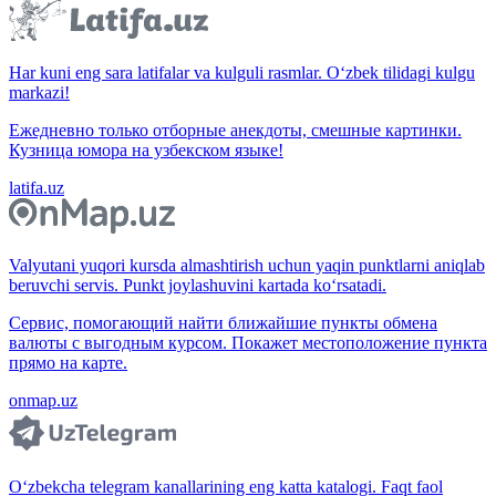
Har kuni eng sara latifalar va kulguli rasmlar. O‘zbek tilidagi kulgu
markazi!
Ежедневно только отборные анекдоты, смешные картинки.
Кузница юмора на узбекском языке!
latifa.uz
Valyutani yuqori kursda almashtirish uchun yaqin punktlarni aniqlab
beruvchi servis. Punkt joylashuvini kartada ko‘rsatadi.
Сервис, помогающий найти ближайшие пункты обмена
валюты с выгодным курсом. Покажет местоположение пункта
прямо на карте.
onmap.uz
O‘zbekcha telegram kanallarining eng katta katalogi. Faqt faol