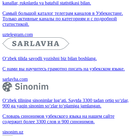
kanallar, ruknlarda va batafsil statistikasi bilan.
Самый большой каталог телеграм каналов в Узбекистане.
Только активные каналы по категориям и с подробной
статистикой.
uztelegram.com
O‘zbek tilida savodli yozishni biz bilan boshlang.
С нами вы научитесь грамотно писать на узбекском языке.
sarlavha.com
O‘zbek tilining sinonimlar lug‘ati. Saytda 3300 tadan ortiq so‘zlar,
900 ga yaqin sinonim so‘zlar to‘plamiga jamlangan.
Словарь синонимов узбекского языка на нашем сайте
содержит более 3300 слов и 900 синонимов.
sinonim.uz