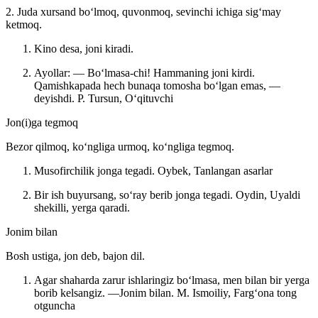
2. Juda xursand boʻlmoq, quvonmoq, sevinchi ichiga sigʻmay
ketmoq.
Kino desa, joni kiradi.
Ayollar: — Boʻlmasa-chi! Hammaning joni kirdi.
Qamishkapada hech bunaqa tomosha boʻlgan emas, —
deyishdi.
P. Tursun, Oʻqituvchi
Jon(i)ga tegmoq
Bezor qilmoq, koʻngliga urmoq, koʻngliga tegmoq.
Musofirchilik jonga tegadi.
Oybek, Tanlangan asarlar
Bir ish buyursang, soʻray berib jonga tegadi.
Oydin, Uyaldi
shekilli, yerga qaradi.
Jonim bilan
Bosh ustiga, jon deb, bajon dil.
Agar shaharda zarur ishlaringiz boʻlmasa, men bilan bir yerga
borib kelsangiz. —Jonim bilan.
M. Ismoiliy, Fargʻona tong
otguncha