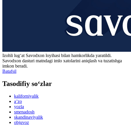
Izohli lugʻat
Savodxon
loyihasi bilan hamkorlikda yaratildi.
Savodxon dasturi matndagi imlo xatolarini aniqlash va tuzatishga
imkon beradi.
Batafsil
Tasodifiy so‘zlar
kaliforniyalik
aʼzo
yozla
smenadosh
skandinaviyalik
objuvoz