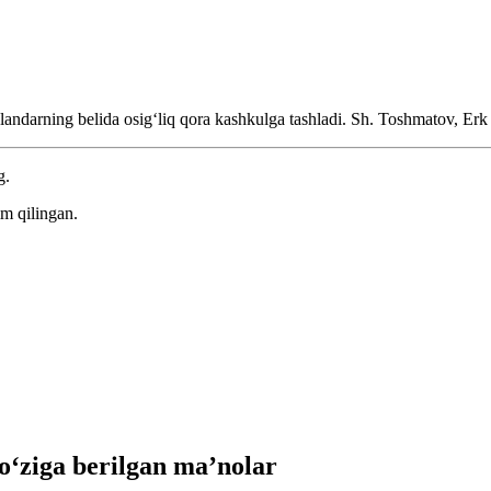
landarning belida osigʻliq qora kashkulga tashladi.
Sh. Toshmatov, Erk
g.
m qilingan.
ziga berilgan ma’nolar