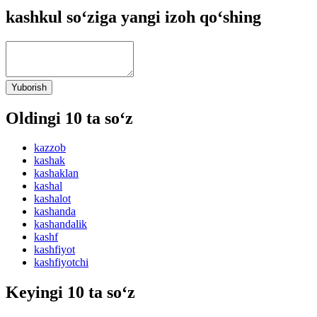
kashkul so‘ziga yangi izoh qo‘shing
Yuborish
Oldingi 10 ta so‘z
kazzob
kashak
kashaklan
kashal
kashalot
kashanda
kashandalik
kashf
kashfiyot
kashfiyotchi
Keyingi 10 ta so‘z