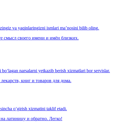
‘zingiz va yaqinlaringizni ismlari ma’nosini bilib oling.
е смысл своего имени и имён близких.
o‘lagan narsalarni yetkazib berish xizmatlari bor servislar.
лекарств, книг и товаров для дома.
ncha o‘girish xizmatini taklif etadi.
на латиницу и обратно. Легко!