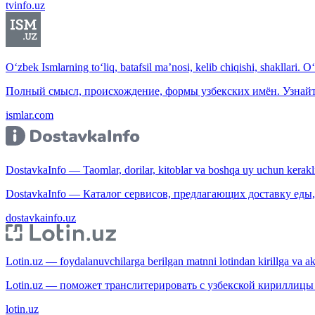
tvinfo.uz
O‘zbek Ismlarning to‘liq, batafsil ma’nosi, kelib chiqishi, shakllari. O
Полный смысл, происхождение, формы узбекских имён. Узнайт
ismlar.com
DostavkaInfo — Taomlar, dorilar, kitoblar va boshqa uy uchun kerakli b
DostavkaInfo — Каталог сервисов, предлагающих доставку еды, 
dostavkainfo.uz
Lotin.uz — foydalanuvchilarga berilgan matnni lotindan kirillga va aksi
Lotin.uz — поможет транслитерировать с узбекской кириллицы 
lotin.uz