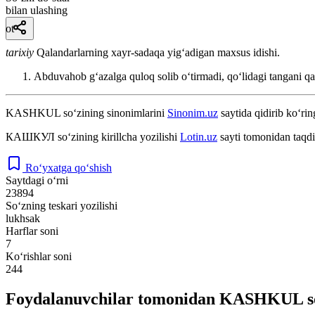
bilan ulashing
ot
tarixiy
Qalandarlarning xayr-sadaqa yigʻadigan maxsus idishi.
Abduvahob gʻazalga quloq solib oʻtirmadi, qoʻlidagi tangani qa
KASHKUL
so‘zining sinonimlarini
Sinonim.uz
saytida qidirib ko‘rin
КАШКУЛ
so‘zining kirillcha yozilishi
Lotin.uz
sayti tomonidan taqdi
Ro‘yxatga qo‘shish
Saytdagi o‘rni
23894
So‘zning teskari yozilishi
lukhsak
Harflar soni
7
Ko‘rishlar soni
244
Foydalanuvchilar tomonidan KASHKUL so‘