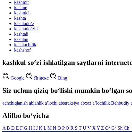
kashmir
kashne
kashnich
kashta
kashtado‘z
kashtado‘zlik
kashtali
kashtan
kashtachilik
kashshof
kashkul so‘zi ishlatilgan saytlarni internet
Google
Яндекс
Bing
Siz uchun qiziq bo‘lishi mumkin bo‘lgan so
achchiqlanish
ablahlik
aʼlochi
abstraksiya
abxaz
aʼlochilik
Behbudiy
Alifbo bo‘yicha
A
B
D
E
F
G
H
I
J
K
L
M
N
O
P
Q
R
S
T
U
V
X
Y
Z
O‘
G‘
Sh
Ch