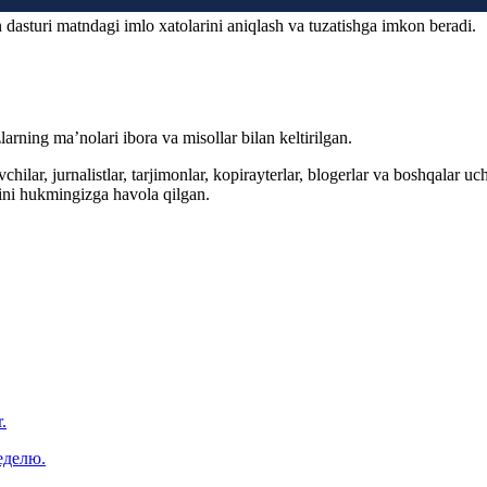
 dasturi matndagi imlo xatolarini aniqlash va tuzatishga imkon beradi.
arning ma’nolari ibora va misollar bilan keltirilgan.
hilar, jurnalistlar, tarjimonlar, kopirayterlar, blogerlar va boshqalar u
ini hukmingizga havola qilgan.
.
еделю.