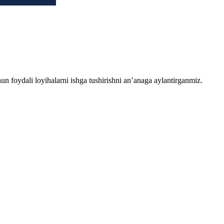
chun foydali loyihalarni ishga tushirishni an’anaga aylantirganmiz.