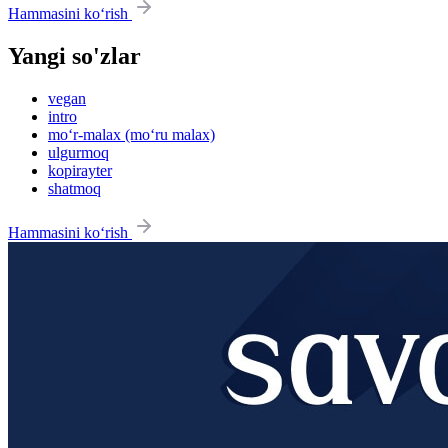
Hammasini ko‘rish
Yangi so'zlar
vegan
intro
mo‘r-malax (mo‘ru malax)
ulgurmoq
kopirayter
shatmoq
Hammasini ko‘rish