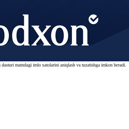
 dasturi matndagi imlo xatolarini aniqlash va tuzatishga imkon beradi.