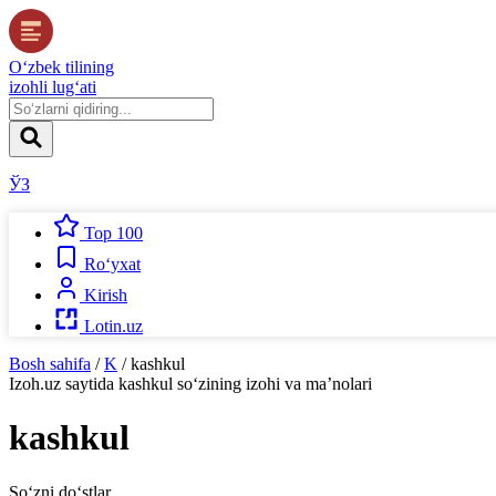
O‘zbek tilining
izohli lug‘ati
ЎЗ
Top 100
Ro‘yxat
Kirish
Lotin.uz
Bosh sahifa
/
K
/
kashkul
Izoh.uz
saytida
kashkul
so‘zining izohi va ma’nolari
kashkul
So‘zni do‘stlar