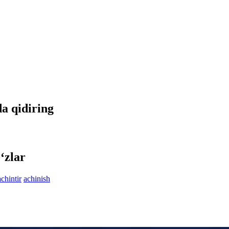
da qidiring
‘zlar
achintir
achinish