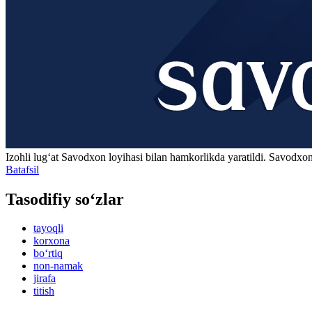
Izohli lugʻat
Savodxon
loyihasi bilan hamkorlikda yaratildi. Savodxon
Batafsil
Tasodifiy so‘zlar
tayoqli
korxona
bo‘rtiq
non-namak
jirafa
titish