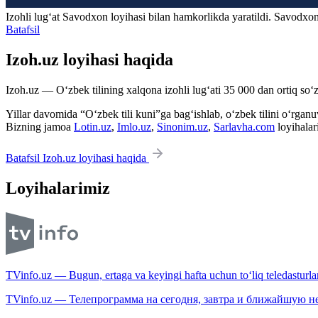
Izohli lugʻat
Savodxon
loyihasi bilan hamkorlikda yaratildi. Savodxon
Batafsil
Izoh.uz loyihasi haqida
Izoh.uz — O‘zbek tilining xalqona izohli lug‘ati 35 000 dan ortiq so‘zl
Yillar davomida “O‘zbek tili kuni”ga bag‘ishlab, o‘zbek tilini o‘rganuvc
Bizning jamoa
Lotin.uz
,
Imlo.uz
,
Sinonim.uz
,
Sarlavha.com
loyihalar
Batafsil Izoh.uz loyihasi haqida
Loyihalarimiz
TVinfo.uz — Bugun, ertaga va keyingi hafta uchun to‘liq teledasturlar
TVinfo.uz — Телепрограмма на сегодня, завтра и ближайшую н