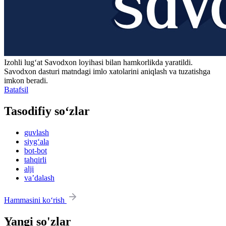
Izohli lugʻat
Savodxon
loyihasi bilan hamkorlikda yaratildi.
Savodxon dasturi matndagi imlo xatolarini aniqlash va tuzatishga
imkon beradi.
Batafsil
Tasodifiy so‘zlar
guvlash
siyg‘ala
bot-bot
tahqirli
alji
vaʼdalash
Hammasini ko‘rish
Yangi so'zlar