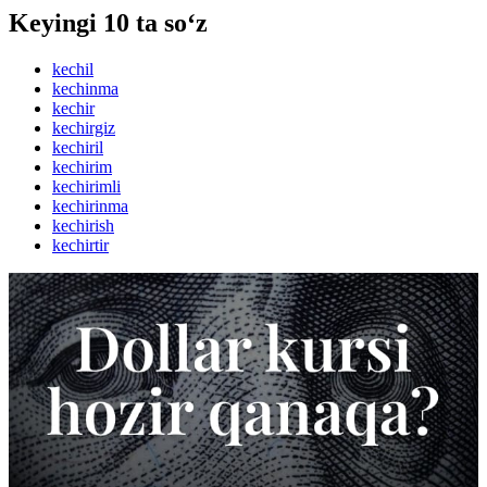
Keyingi 10 ta so‘z
kechil
kechinma
kechir
kechirgiz
kechiril
kechirim
kechirimli
kechirinma
kechirish
kechirtir