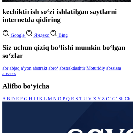
kechiktirish so‘zi ishlatilgan saytlarni
internetda qidiring
Google
Яндекс
Bing
Siz uchun qiziq bo‘lishi mumkin bo‘lgan
so‘zlar
abr
abjaq
aʼyon
abstrakt
abro‘
abstraktlashtir
Moturidiy
abssissa
abssess
Alifbo bo‘yicha
A
B
D
E
F
G
H
I
J
K
L
M
N
O
P
Q
R
S
T
U
V
X
Y
Z
O‘
G‘
Sh
Ch