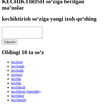
KECHIKTIRISH so‘ziga berilgan
ma’nolar
kechiktirish so‘ziga yangi izoh qo‘shing
Yuborish
Oldingi 10 ta so‘z
kechagi
kechalab
kechalik
kechasi
kechik
kechik
kechikish
kechikish (latentlik)
kechiktir
kechiktiril