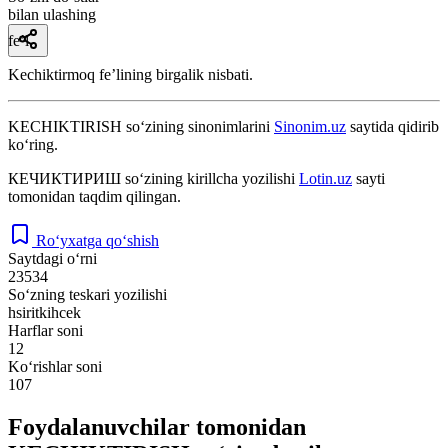
bilan ulashing
fe’l
Kechiktirmoq feʼlining birgalik nisbati.
KECHIKTIRISH
so‘zining sinonimlarini
Sinonim.uz
saytida qidirib
ko‘ring.
КЕЧИКТИРИШ
so‘zining kirillcha yozilishi
Lotin.uz
sayti
tomonidan taqdim qilingan.
Ro‘yxatga qo‘shish
Saytdagi o‘rni
23534
So‘zning teskari yozilishi
hsiritkihcek
Harflar soni
12
Ko‘rishlar soni
107
Foydalanuvchilar tomonidan