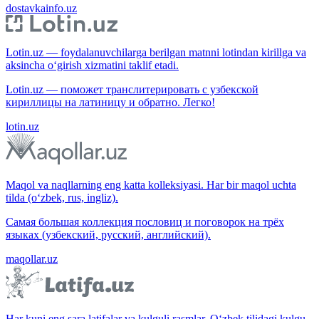
dostavkainfo.uz
Lotin.uz — foydalanuvchilarga berilgan matnni lotindan kirillga va
aksincha o‘girish xizmatini taklif etadi.
Lotin.uz — поможет транслитерировать с узбекской
кириллицы на латиницу и обратно. Легко!
lotin.uz
Maqol va naqllarning eng katta kolleksiyasi. Har bir maqol uchta
tilda (o‘zbek, rus, ingliz).
Самая большая коллекция пословиц и поговорок на трёх
языках (узбекский, русский, английский).
maqollar.uz
Har kuni eng sara latifalar va kulguli rasmlar. O‘zbek tilidagi kulgu