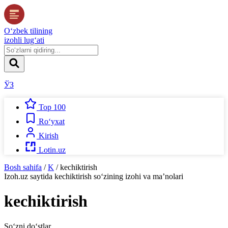
O‘zbek tilining
izohli lug‘ati
ЎЗ
Top 100
Ro‘yxat
Kirish
Lotin.uz
Bosh sahifa
/
K
/
kechiktirish
Izoh.uz
saytida
kechiktirish
so‘zining izohi va ma’nolari
kechiktirish
So‘zni do‘stlar