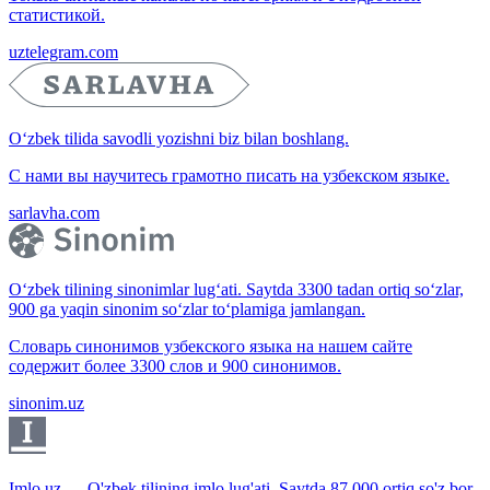
статистикой.
uztelegram.com
O‘zbek tilida savodli yozishni biz bilan boshlang.
С нами вы научитесь грамотно писать на узбекском языке.
sarlavha.com
O‘zbek tilining sinonimlar lug‘ati. Saytda 3300 tadan ortiq so‘zlar,
900 ga yaqin sinonim so‘zlar to‘plamiga jamlangan.
Словарь синонимов узбекского языка на нашем сайте
содержит более 3300 слов и 900 синонимов.
sinonim.uz
Imlo.uz — O'zbek tilining imlo lug'ati. Saytda 87 000 ortiq so'z bor.