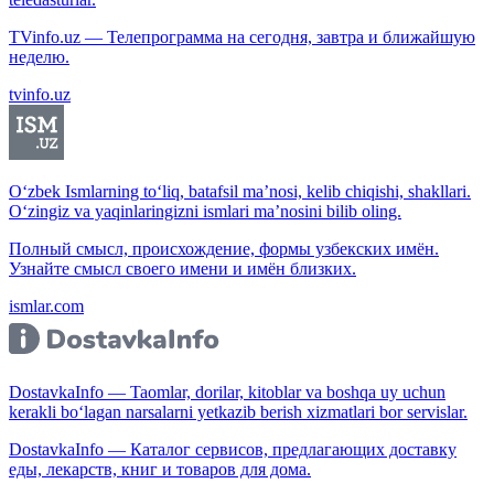
TVinfo.uz — Телепрограмма на сегодня, завтра и ближайшую
неделю.
tvinfo.uz
O‘zbek Ismlarning to‘liq, batafsil ma’nosi, kelib chiqishi, shakllari.
O‘zingiz va yaqinlaringizni ismlari ma’nosini bilib oling.
Полный смысл, происхождение, формы узбекских имён.
Узнайте смысл своего имени и имён близких.
ismlar.com
DostavkaInfo — Taomlar, dorilar, kitoblar va boshqa uy uchun
kerakli bo‘lagan narsalarni yetkazib berish xizmatlari bor servislar.
DostavkaInfo — Каталог сервисов, предлагающих доставку
еды, лекарств, книг и товаров для дома.