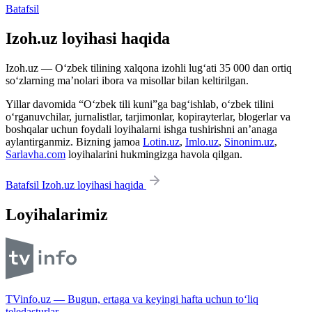
Batafsil
Izoh.uz loyihasi haqida
Izoh.uz — O‘zbek tilining xalqona izohli lug‘ati 35 000 dan ortiq
so‘zlarning ma’nolari ibora va misollar bilan keltirilgan.
Yillar davomida “O‘zbek tili kuni”ga bag‘ishlab, o‘zbek tilini
o‘rganuvchilar, jurnalistlar, tarjimonlar, kopirayterlar, blogerlar va
boshqalar uchun foydali loyihalarni ishga tushirishni an’anaga
aylantirganmiz. Bizning jamoa
Lotin.uz
,
Imlo.uz
,
Sinonim.uz
,
Sarlavha.com
loyihalarini hukmingizga havola qilgan.
Batafsil Izoh.uz loyihasi haqida
Loyihalarimiz
TVinfo.uz — Bugun, ertaga va keyingi hafta uchun to‘liq
teledasturlar.