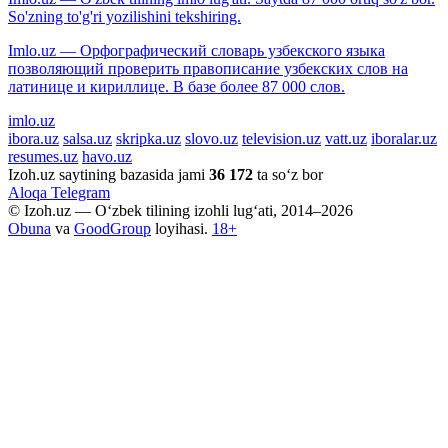
So'zning to'g'ri yozilishini tekshiring.
Imlo.uz — Орфографический словарь узбекского языка
позволяющий проверить правописание узбекских слов на
латинице и кириллице. В базе более 87 000 слов.
imlo.uz
ibora.uz
salsa.uz
skripka.uz
slovo.uz
television.uz
vatt.uz
iboralar.uz
resumes.uz
havo.uz
Izoh.uz saytining bazasida jami
36 172
ta so‘z bor
Aloqa
Telegram
© Izoh.uz — O‘zbek tilining izohli lug‘ati, 2014–2026
Obuna
va
GoodGroup
loyihasi.
18+