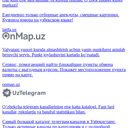
markazi!
Ежедневно только отборные анекдоты, смешные картинки.
Кузница юмора на узбекском языке!
latifa.uz
Valyutani yuqori kursda almashtirish uchun yaqin punktlarni aniqlab
beruvchi servis. Punkt joylashuvini kartada ko‘rsatadi.
Сервис, помогающий найти ближайшие пункты обмена
валюты с выгодным курсом. Покажет местоположение пункта
прямо на карте.
onmap.uz
O‘zbekcha telegram kanallarining eng katta katalogi. Faqt faol
kanallar, ruknlarda va batafsil statistikasi bilan.
Самый большой каталог телеграм каналов в Узбекистане.
Только активные каналы по категориям и с подробной