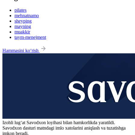
pilates
mehnatnamo
sheyping
mayning
muakkir
taym-menejment
Hammasini ko‘rish
Izohli lugʻat
Savodxon
loyihasi bilan hamkorlikda yaratildi.
Savodxon dasturi matndagi imlo xatolarini aniqlash va tuzatishga
imkon beradi.