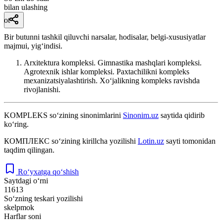
bilan ulashing
ot
Bir butunni tashkil qiluvchi narsalar, hodisalar, belgi-xususiyatlar
majmui, yigʻindisi.
Arxitektura kompleksi. Gimnastika mashqlari kompleksi.
Agrotexnik ishlar kompleksi. Paxtachilikni kompleks
mexanizatsiyalashtirish. Xoʻjalikning kompleks ravishda
rivojlanishi.
KOMPLEKS
so‘zining sinonimlarini
Sinonim.uz
saytida qidirib
ko‘ring.
КОМПЛЕКС
so‘zining kirillcha yozilishi
Lotin.uz
sayti tomonidan
taqdim qilingan.
Ro‘yxatga qo‘shish
Saytdagi o‘rni
11613
So‘zning teskari yozilishi
skelpmok
Harflar soni