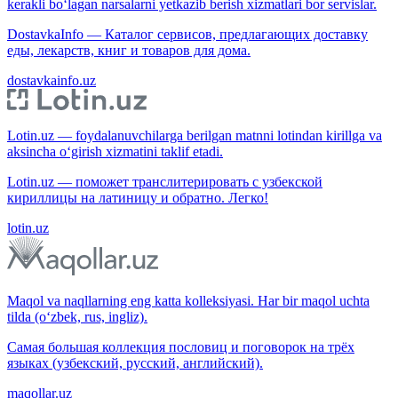
kerakli bo‘lagan narsalarni yetkazib berish xizmatlari bor servislar.
DostavkaInfo — Каталог сервисов, предлагающих доставку
еды, лекарств, книг и товаров для дома.
dostavkainfo.uz
Lotin.uz — foydalanuvchilarga berilgan matnni lotindan kirillga va
aksincha o‘girish xizmatini taklif etadi.
Lotin.uz — поможет транслитерировать с узбекской
кириллицы на латиницу и обратно. Легко!
lotin.uz
Maqol va naqllarning eng katta kolleksiyasi. Har bir maqol uchta
tilda (o‘zbek, rus, ingliz).
Самая большая коллекция пословиц и поговорок на трёх
языках (узбекский, русский, английский).
maqollar.uz