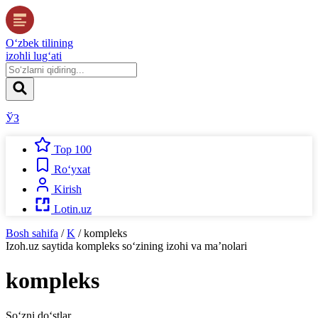
O‘zbek tilining
izohli lug‘ati
ЎЗ
Top 100
Ro‘yxat
Kirish
Lotin.uz
Bosh sahifa
/
K
/
kompleks
Izoh.uz
saytida
kompleks
so‘zining izohi va ma’nolari
kompleks
So‘zni do‘stlar