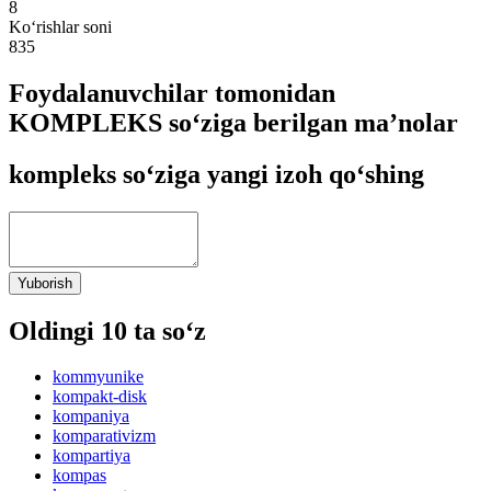
8
Ko‘rishlar soni
835
Foydalanuvchilar tomonidan
KOMPLEKS so‘ziga berilgan ma’nolar
kompleks so‘ziga yangi izoh qo‘shing
Yuborish
Oldingi 10 ta so‘z
kommyunike
kompakt-disk
kompaniya
komparativizm
kompartiya
kompas