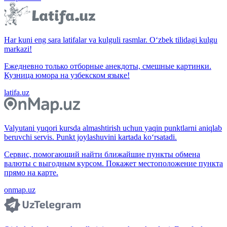
Har kuni eng sara latifalar va kulguli rasmlar. O‘zbek tilidagi kulgu
markazi!
Ежедневно только отборные анекдоты, смешные картинки.
Кузница юмора на узбекском языке!
latifa.uz
Valyutani yuqori kursda almashtirish uchun yaqin punktlarni aniqlab
beruvchi servis. Punkt joylashuvini kartada ko‘rsatadi.
Сервис, помогающий найти ближайшие пункты обмена
валюты с выгодным курсом. Покажет местоположение пункта
прямо на карте.
onmap.uz