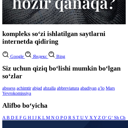
kompleks so‘zi ishlatilgan saytlarni
internetda qidiring
Google
Яндекс
Bing
Siz uchun qiziq bo‘lishi mumkin bo‘lgan
so‘zlar
abssess
achimtir
abjad
abzalla
abbreviatura
abadiyan
aʼlo
Mars
Yevrokomissiya
Alifbo bo‘yicha
A
B
D
E
F
G
H
I
J
K
L
M
N
O
P
Q
R
S
T
U
V
X
Y
Z
O‘
G‘
Sh
Ch