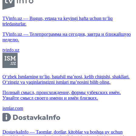
TVinfo.uz — Bugun, ertaga va keyingi hafta uchun to‘liq
teledasturlar.
TVinfo.uz — Телепрограмма на сегодня, завтра и ближайшую
неделю.
tvinfo.uz
O‘zbek Ismlarning to‘liq, batafsil ma’nosi, kelib chiqishi, shakllari.
O‘zingiz va yaqinlaringizni ismlari ma’nosini bilib oling.
Полный смысл, происхождение, формы узбекских имён.
Узнайте смысл своего имени и имён близких.
ismlar.com
DostavkaInfo — Taomlar, dorilar, kitoblar va boshqa uy uchun