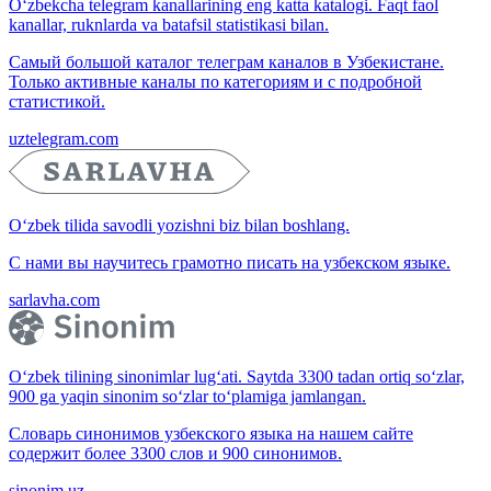
O‘zbekcha telegram kanallarining eng katta katalogi. Faqt faol
kanallar, ruknlarda va batafsil statistikasi bilan.
Самый большой каталог телеграм каналов в Узбекистане.
Только активные каналы по категориям и с подробной
статистикой.
uztelegram.com
O‘zbek tilida savodli yozishni biz bilan boshlang.
С нами вы научитесь грамотно писать на узбекском языке.
sarlavha.com
O‘zbek tilining sinonimlar lug‘ati. Saytda 3300 tadan ortiq so‘zlar,
900 ga yaqin sinonim so‘zlar to‘plamiga jamlangan.
Словарь синонимов узбекского языка на нашем сайте
содержит более 3300 слов и 900 синонимов.
sinonim.uz