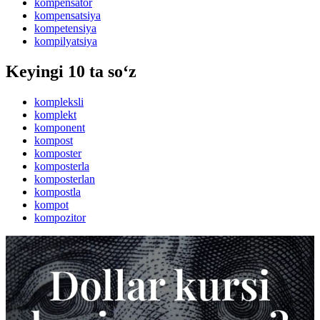
kompensator
kompensatsiya
kompetensiya
kompilyatsiya
Keyingi 10 ta so‘z
kompleksli
komplekt
komponent
kompost
komposter
komposterla
komposterlan
kompostla
kompot
kompozitor