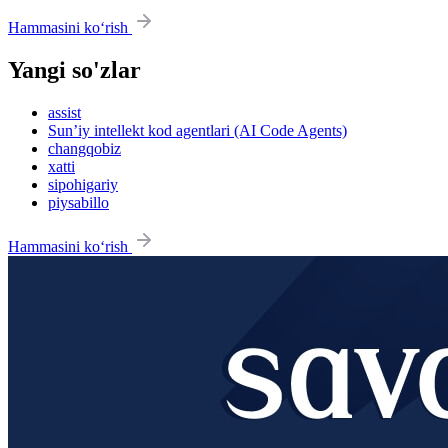
Hammasini ko‘rish
Yangi so'zlar
assist
Sun’iy intellekt kod agentlari (AI Code Agents)
changqobiz
xatti
sipohigariy
piysabillo
Hammasini ko‘rish