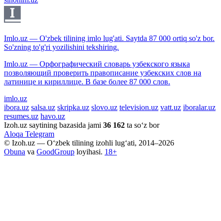
Imlo.uz — O'zbek tilining imlo lug'ati. Saytda 87 000 ortiq so'z bor.
So'zning to'g'ri yozilishini tekshiring.
Imlo.uz — Орфографический словарь узбекского языка
позволяющий проверить правописание узбекских слов на
латинице и кириллице. В базе более 87 000 слов.
imlo.uz
ibora.uz
salsa.uz
skripka.uz
slovo.uz
television.uz
vatt.uz
iboralar.uz
resumes.uz
havo.uz
Izoh.uz saytining bazasida jami
36 162
ta so‘z bor
Aloqa
Telegram
© Izoh.uz — O‘zbek tilining izohli lug‘ati, 2014–2026
Obuna
va
GoodGroup
loyihasi.
18+