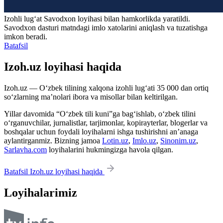
Izohli lugʻat
Savodxon
loyihasi bilan hamkorlikda yaratildi.
Savodxon dasturi matndagi imlo xatolarini aniqlash va tuzatishga
imkon beradi.
Batafsil
Izoh.uz loyihasi haqida
Izoh.uz — O‘zbek tilining xalqona izohli lug‘ati 35 000 dan ortiq
so‘zlarning ma’nolari ibora va misollar bilan keltirilgan.
Yillar davomida “O‘zbek tili kuni”ga bag‘ishlab, o‘zbek tilini
o‘rganuvchilar, jurnalistlar, tarjimonlar, kopirayterlar, blogerlar va
boshqalar uchun foydali loyihalarni ishga tushirishni an’anaga
aylantirganmiz. Bizning jamoa
Lotin.uz
,
Imlo.uz
,
Sinonim.uz
,
Sarlavha.com
loyihalarini hukmingizga havola qilgan.
Batafsil Izoh.uz loyihasi haqida
Loyihalarimiz