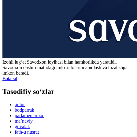
Izohli lugʻat
Savodxon
loyihasi bilan hamkorlikda yaratildi.
Savodxon dasturi matndagi imlo xatolarini aniqlash va tuzatishga
imkon beradi.
Batafsil
Tasodifiy so‘zlar
qutur
bodparrak
parlamentarizm
maʼnaviy
guvalak
fath-u nusrat