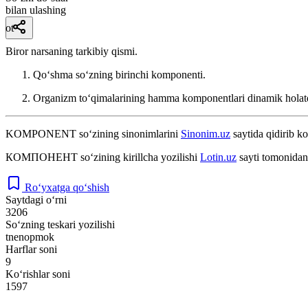
bilan ulashing
ot
Biror narsaning tarkibiy qismi.
Qoʻshma soʻzning birinchi komponenti.
Organizm toʻqimalarining hamma komponentlari dinamik holat
KOMPONENT
so‘zining sinonimlarini
Sinonim.uz
saytida qidirib ko
КОМПОНЕНТ
so‘zining kirillcha yozilishi
Lotin.uz
sayti tomonidan
Ro‘yxatga qo‘shish
Saytdagi o‘rni
3206
So‘zning teskari yozilishi
tnenopmok
Harflar soni
9
Ko‘rishlar soni
1597