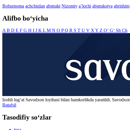
Boburnoma
achchiqlan
abstrakt
Nizomiy
aʼlochi
abstraksiya
abrishim
Alifbo bo‘yicha
A
B
D
E
F
G
H
I
J
K
L
M
N
O
P
Q
R
S
T
U
V
X
Y
Z
O‘
G‘
Sh
Ch
Izohli lugʻat
Savodxon
loyihasi bilan hamkorlikda yaratildi. Savodxon
Batafsil
Tasodifiy so‘zlar
tusa