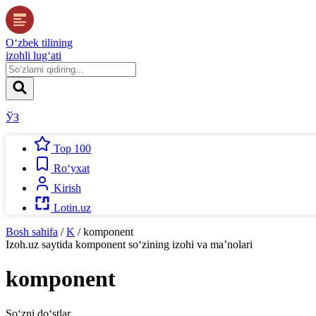
O‘zbek tilining
izohli lug‘ati
ЎЗ
Top 100
Ro‘yxat
Kirish
Lotin.uz
Bosh sahifa
/
K
/
komponent
Izoh.uz
saytida
komponent
so‘zining izohi va ma’nolari
komponent
So‘zni do‘stlar