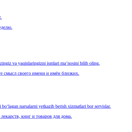
.
еделю.
‘zingiz va yaqinlaringizni ismlari ma’nosini bilib oling.
е смысл своего имени и имён близких.
o‘lagan narsalarni yetkazib berish xizmatlari bor servislar.
лекарств, книг и товаров для дома.