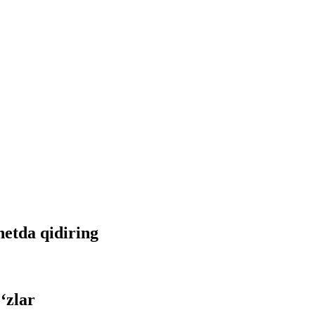
netda qidiring
‘zlar