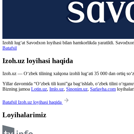
Izohli lugʻat
Savodxon
loyihasi bilan hamkorlikda yaratildi. Savodxon
Batafsil
Izoh.uz loyihasi haqida
Izoh.uz — O‘zbek tilining xalqona izohli lug‘ati 35 000 dan ortiq so‘zl
Yillar davomida “O‘zbek tili kuni”ga bag‘ishlab, o‘zbek tilini o‘rganuvc
Bizning jamoa
Lotin.uz
,
Imlo.uz
,
Sinonim.uz
,
Sarlavha.com
loyihalar
Batafsil Izoh.uz loyihasi haqida
Loyihalarimiz