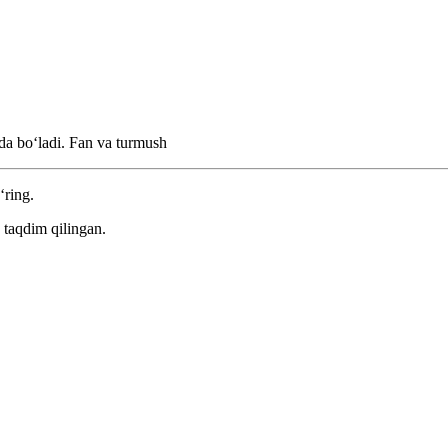
da boʻladi.
Fan va turmush
‘ring.
 taqdim qilingan.