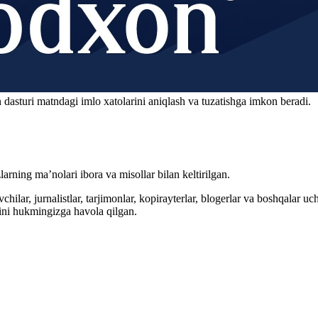
 dasturi matndagi imlo xatolarini aniqlash va tuzatishga imkon beradi.
arning ma’nolari ibora va misollar bilan keltirilgan.
hilar, jurnalistlar, tarjimonlar, kopirayterlar, blogerlar va boshqalar u
ini hukmingizga havola qilgan.