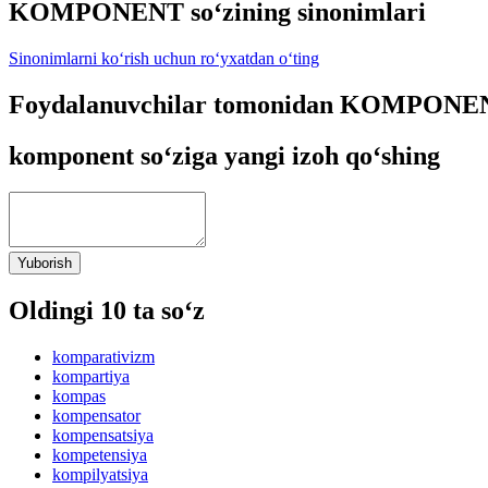
KOMPONENT so‘zining sinonimlari
Sinonimlarni ko‘rish uchun ro‘yxatdan o‘ting
Foydalanuvchilar tomonidan KOMPONENT 
komponent so‘ziga yangi izoh qo‘shing
Yuborish
Oldingi 10 ta so‘z
komparativizm
kompartiya
kompas
kompensator
kompensatsiya
kompetensiya
kompilyatsiya