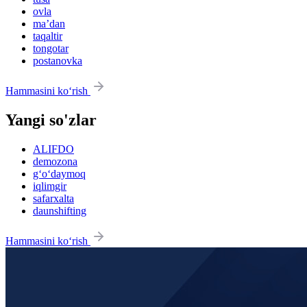
ovla
maʼdan
taqaltir
tongotar
postanovka
Hammasini ko‘rish
Yangi so'zlar
ALIFDO
demozona
g‘o‘daymoq
iqlimgir
safarxalta
daunshifting
Hammasini ko‘rish