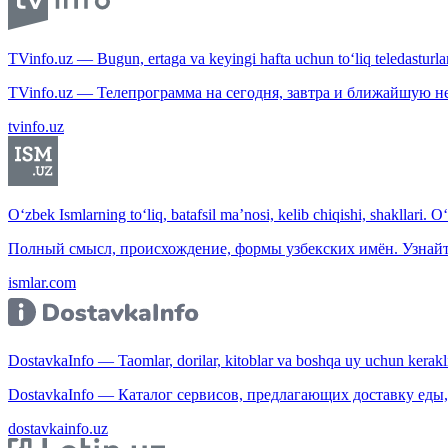
TVinfo.uz — Bugun, ertaga va keyingi hafta uchun to‘liq teledasturlar
TVinfo.uz — Телепрограмма на сегодня, завтра и ближайшую н
tvinfo.uz
O‘zbek Ismlarning to‘liq, batafsil ma’nosi, kelib chiqishi, shakllari. O
Полный смысл, происхождение, формы узбекских имён. Узнайт
ismlar.com
DostavkaInfo — Taomlar, dorilar, kitoblar va boshqa uy uchun kerakli b
DostavkaInfo — Каталог сервисов, предлагающих доставку еды, 
dostavkainfo.uz