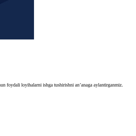
chun foydali loyihalarni ishga tushirishni an’anaga aylantirganmiz.