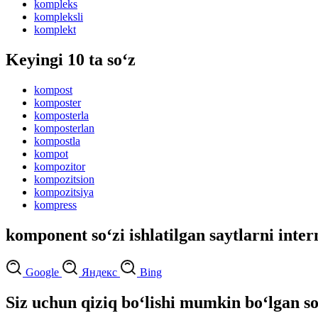
kompleks
kompleksli
komplekt
Keyingi 10 ta so‘z
kompost
komposter
komposterla
komposterlan
kompostla
kompot
kompozitor
kompozitsion
kompozitsiya
kompress
komponent so‘zi ishlatilgan saytlarni inter
Google
Яндекс
Bing
Siz uchun qiziq bo‘lishi mumkin bo‘lgan so