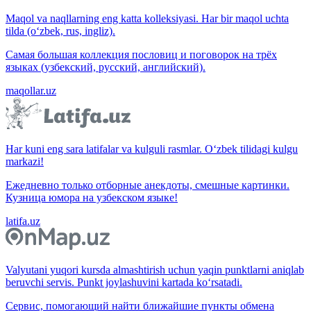
Maqol va naqllarning eng katta kolleksiyasi. Har bir maqol uchta
tilda (o‘zbek, rus, ingliz).
Самая большая коллекция пословиц и поговорок на трёх
языках (узбекский, русский, английский).
maqollar.uz
Har kuni eng sara latifalar va kulguli rasmlar. O‘zbek tilidagi kulgu
markazi!
Ежедневно только отборные анекдоты, смешные картинки.
Кузница юмора на узбекском языке!
latifa.uz
Valyutani yuqori kursda almashtirish uchun yaqin punktlarni aniqlab
beruvchi servis. Punkt joylashuvini kartada ko‘rsatadi.
Сервис, помогающий найти ближайшие пункты обмена