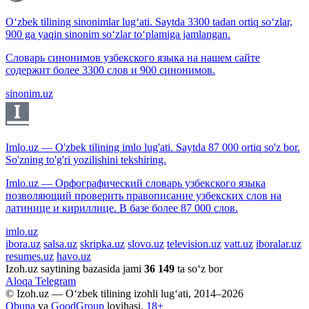
O‘zbek tilining sinonimlar lug‘ati. Saytda 3300 tadan ortiq so‘zlar,
900 ga yaqin sinonim so‘zlar to‘plamiga jamlangan.
Словарь синонимов узбекского языка на нашем сайте
содержит более 3300 слов и 900 синонимов.
sinonim.uz
Imlo.uz — O'zbek tilining imlo lug'ati. Saytda 87 000 ortiq so'z bor.
So'zning to'g'ri yozilishini tekshiring.
Imlo.uz — Орфографический словарь узбекского языка
позволяющий проверить правописание узбекских слов на
латинице и кириллице. В базе более 87 000 слов.
imlo.uz
ibora.uz
salsa.uz
skripka.uz
slovo.uz
television.uz
vatt.uz
iboralar.uz
resumes.uz
havo.uz
Izoh.uz saytining bazasida jami
36 149
ta so‘z bor
Aloqa
Telegram
© Izoh.uz — O‘zbek tilining izohli lug‘ati, 2014–2026
Obuna
va
GoodGroup
loyihasi.
18+