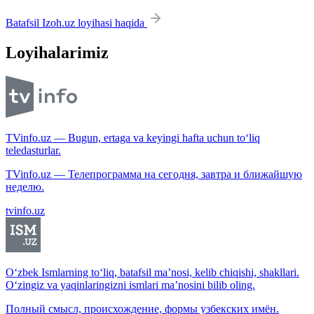
Batafsil Izoh.uz loyihasi haqida
Loyihalarimiz
TVinfo.uz — Bugun, ertaga va keyingi hafta uchun to‘liq
teledasturlar.
TVinfo.uz — Телепрограмма на сегодня, завтра и ближайшую
неделю.
tvinfo.uz
O‘zbek Ismlarning to‘liq, batafsil ma’nosi, kelib chiqishi, shakllari.
O‘zingiz va yaqinlaringizni ismlari ma’nosini bilib oling.
Полный смысл, происхождение, формы узбекских имён.