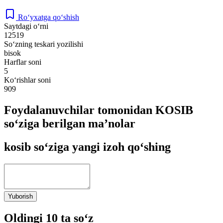
Ro‘yxatga qo‘shish
Saytdagi o‘rni
12519
So‘zning teskari yozilishi
bisok
Harflar soni
5
Ko‘rishlar soni
909
Foydalanuvchilar tomonidan KOSIB
so‘ziga berilgan ma’nolar
kosib so‘ziga yangi izoh qo‘shing
Yuborish
Oldingi 10 ta so‘z