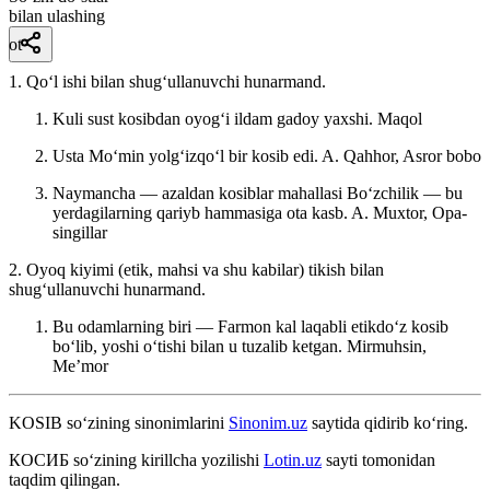
bilan ulashing
ot
1. Qoʻl ishi bilan shugʻullanuvchi hunarmand.
Kuli sust kosibdan oyogʻi ildam gadoy yaxshi.
Maqol
Usta Moʻmin yolgʻizqoʻl bir kosib edi.
A. Qahhor, Asror bobo
Naymancha — azaldan kosiblar mahallasi Boʻzchilik — bu
yerdagilarning qariyb hammasiga ota kasb.
A. Muxtor, Opa-
singillar
2. Oyoq kiyimi (etik, mahsi va shu kabilar) tikish bilan
shugʻullanuvchi hunarmand.
Bu odamlarning biri — Farmon kal laqabli etikdoʻz kosib
boʻlib, yoshi oʻtishi bilan u tuzalib ketgan.
Mirmuhsin,
Meʼmor
KOSIB
so‘zining sinonimlarini
Sinonim.uz
saytida qidirib ko‘ring.
КОСИБ
so‘zining kirillcha yozilishi
Lotin.uz
sayti tomonidan
taqdim qilingan.