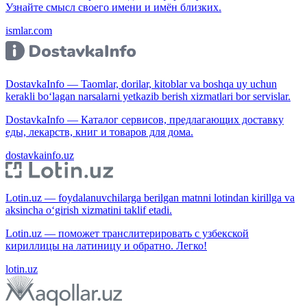
Узнайте смысл своего имени и имён близких.
ismlar.com
DostavkaInfo — Taomlar, dorilar, kitoblar va boshqa uy uchun
kerakli bo‘lagan narsalarni yetkazib berish xizmatlari bor servislar.
DostavkaInfo — Каталог сервисов, предлагающих доставку
еды, лекарств, книг и товаров для дома.
dostavkainfo.uz
Lotin.uz — foydalanuvchilarga berilgan matnni lotindan kirillga va
aksincha o‘girish xizmatini taklif etadi.
Lotin.uz — поможет транслитерировать с узбекской
кириллицы на латиницу и обратно. Легко!
lotin.uz