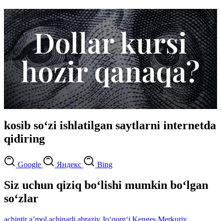
kosib so‘zi ishlatilgan saytlarni internetda
qidiring
Google
Яндекс
Bing
Siz uchun qiziq bo‘lishi mumkin bo‘lgan
so‘zlar
achintir
aʼmol
achinarli
abraziv
Jo‘qorg‘i Kenges
Merkuriy