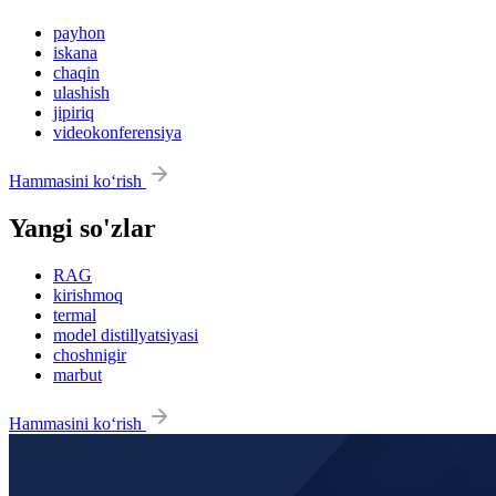
payhon
iskana
chaqin
ulashish
jipiriq
videokonferensiya
Hammasini ko‘rish
Yangi so'zlar
RAG
kirishmoq
termal
model distillyatsiyasi
choshnigir
marbut
Hammasini ko‘rish