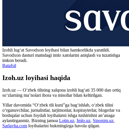
Izohli lugʻat
Savodxon
loyihasi bilan hamkorlikda yaratildi.
Savodxon dasturi matndagi imlo xatolarini aniqlash va tuzatishga
imkon beradi.
Batafsil
Izoh.uz loyihasi haqida
Izoh.uz — O‘zbek tilining xalqona izohli lug‘ati 35 000 dan ortiq
so‘zlarning ma’nolari ibora va misollar bilan keltirilgan.
Yillar davomida “O‘zbek tili kuni”ga bag‘ishlab, o‘zbek tilini
o‘rganuvchilar, jurnalistlar, tarjimonlar, kopirayterlar, blogerlar va
boshqalar uchun foydali loyihalarni ishga tushirishni an’anaga
aylantirganmiz. Bizning jamoa
Lotin.uz
,
Imlo.uz
,
Sinonim.uz
,
Sarlavha.com
loyihalarini hukmingizga havola qilgan.