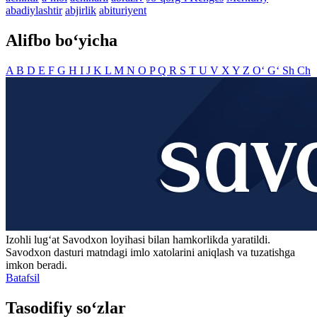
abadiylashtir
abjirlik
abituriyent
Alifbo bo‘yicha
A
B
D
E
F
G
H
I
J
K
L
M
N
O
P
Q
R
S
T
U
V
X
Y
Z
O‘
G‘
Sh
Ch
Izohli lugʻat
Savodxon
loyihasi bilan hamkorlikda yaratildi.
Savodxon dasturi matndagi imlo xatolarini aniqlash va tuzatishga
imkon beradi.
Batafsil
Tasodifiy so‘zlar