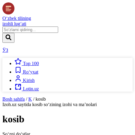
O‘zbek tilining
izohli lug‘ati
ЎЗ
Top 100
Ro‘yxat
Kirish
Lotin.uz
Bosh sahifa
/
K
/
kosib
Izoh.uz
saytida
kosib
so‘zining izohi va ma’nolari
kosib
So‘zni do‘stlar