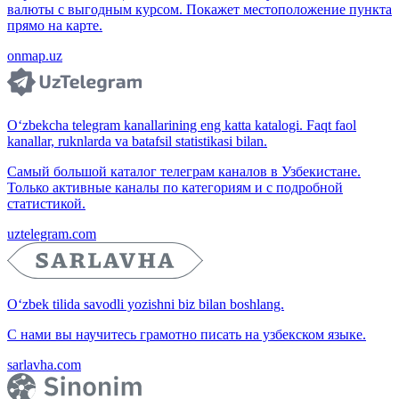
валюты с выгодным курсом. Покажет местоположение пункта
прямо на карте.
onmap.uz
O‘zbekcha telegram kanallarining eng katta katalogi. Faqt faol
kanallar, ruknlarda va batafsil statistikasi bilan.
Самый большой каталог телеграм каналов в Узбекистане.
Только активные каналы по категориям и с подробной
статистикой.
uztelegram.com
O‘zbek tilida savodli yozishni biz bilan boshlang.
С нами вы научитесь грамотно писать на узбекском языке.
sarlavha.com