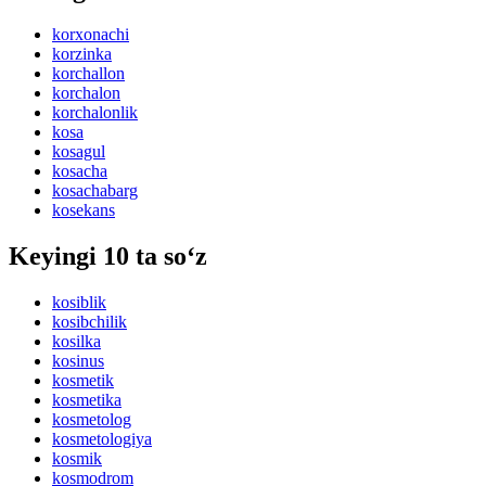
korxonachi
korzinka
korchallon
korchalon
korchalonlik
kosa
kosagul
kosacha
kosachabarg
kosekans
Keyingi 10 ta so‘z
kosiblik
kosibchilik
kosilka
kosinus
kosmetik
kosmetika
kosmetolog
kosmetologiya
kosmik
kosmodrom