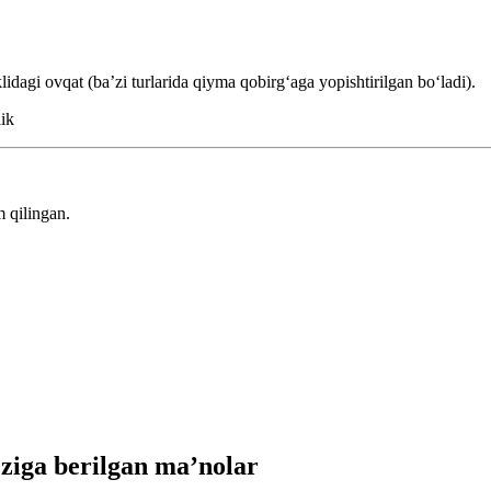
dagi ovqat (baʼzi turlarida qiyma qobirgʻaga yopishtirilgan boʻladi).
lik
 qilingan.
iga berilgan ma’nolar