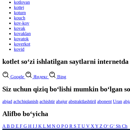
kotlovan
kottej
koturn
kouch
kov-kov
kovak
kovaklan
kovatok
koverkot
kovid
kotlet so‘zi ishlatilgan saytlarni internetda
Google
Яндекс
Bing
Siz uchun qiziq bo‘lishi mumkin bo‘lgan so
abjad
achchiqlanish
achishtir
abajur
abstraktlashtiril
abonent
Uran
abj
Alifbo bo‘yicha
A
B
D
E
F
G
H
I
J
K
L
M
N
O
P
Q
R
S
T
U
V
X
Y
Z
O‘
G‘
Sh
Ch