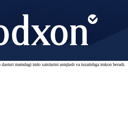
 dasturi matndagi imlo xatolarini aniqlash va tuzatishga imkon beradi.