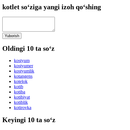
kotlet so‘ziga yangi izoh qo‘shing
Yuborish
Oldingi 10 ta so‘z
kostyum
kostyumer
kostyumlik
kotangens
kotelok
kotib
kotiba
kotibiyat
kotiblik
kotirovka
Keyingi 10 ta so‘z