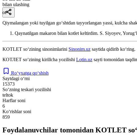
bilan ulashing
ot
Qiymalangan yoki tuyilgan goʻshtdan tayyorlangan yassi, kulcha shakli
Qaynatilgan makaron bilan kotlet keltirdim.
S. Siyoyev, Yorugʻ
KOTLET
so‘zining sinonimlarini
Sinonim.uz
saytida qidirib ko‘ring.
КОТЛЕТ
so‘zining kirillcha yozilishi
Lotin.uz
sayti tomonidan taqdim
Ro‘yxatga qo‘shish
Saytdagi o‘rni
15373
So‘zning teskari yozilishi
teltok
Harflar soni
6
Ko‘rishlar soni
859
Foydalanuvchilar tomonidan KOTLET so‘z