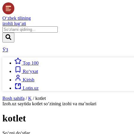
O‘zbek tilining
izohli lug‘ati
ЎЗ
Top 100
Ro‘yxat
Kirish
Lotin.uz
Bosh sahifa
/
K
/
kotlet
Izoh.uz
saytida
kotlet
so‘zining izohi va ma’nolari
kotlet
So‘zni do‘stlar