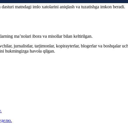
 dasturi matndagi imlo xatolarini aniqlash va tuzatishga imkon beradi.
arning ma’nolari ibora va misollar bilan keltirilgan.
hilar, jurnalistlar, tarjimonlar, kopirayterlar, blogerlar va boshqalar u
ini hukmingizga havola qilgan.
.
еделю.