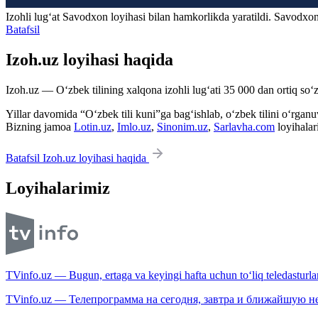
Izohli lugʻat
Savodxon
loyihasi bilan hamkorlikda yaratildi. Savodxon
Batafsil
Izoh.uz loyihasi haqida
Izoh.uz — O‘zbek tilining xalqona izohli lug‘ati 35 000 dan ortiq so‘zl
Yillar davomida “O‘zbek tili kuni”ga bag‘ishlab, o‘zbek tilini o‘rganuvc
Bizning jamoa
Lotin.uz
,
Imlo.uz
,
Sinonim.uz
,
Sarlavha.com
loyihalar
Batafsil Izoh.uz loyihasi haqida
Loyihalarimiz
TVinfo.uz — Bugun, ertaga va keyingi hafta uchun to‘liq teledasturlar
TVinfo.uz — Телепрограмма на сегодня, завтра и ближайшую н