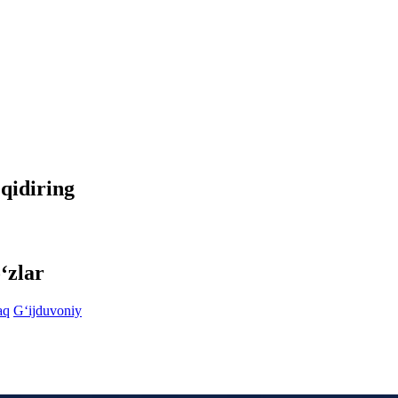
 qidiring
‘zlar
aq
G‘ijduvoniy