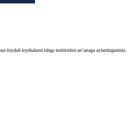
chun foydali loyihalarni ishga tushirishni an’anaga aylantirganmiz.