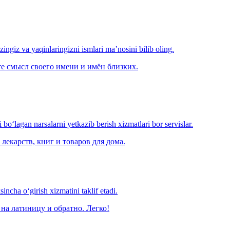
‘zingiz va yaqinlaringizni ismlari ma’nosini bilib oling.
е смысл своего имени и имён близких.
o‘lagan narsalarni yetkazib berish xizmatlari bor servislar.
лекарств, книг и товаров для дома.
ncha o‘girish xizmatini taklif etadi.
на латиницу и обратно. Легко!