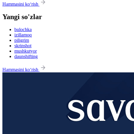
Hammasini ko‘rish
Yangi so'zlar
bulochka
izillamoq
piligrim
skrinshot
mushkutyor
daunshifting
Hammasini ko‘rish