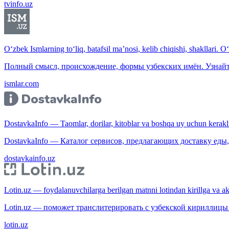
tvinfo.uz
O‘zbek Ismlarning to‘liq, batafsil ma’nosi, kelib chiqishi, shakllari. O
Полный смысл, происхождение, формы узбекских имён. Узнайт
ismlar.com
DostavkaInfo — Taomlar, dorilar, kitoblar va boshqa uy uchun kerakli b
DostavkaInfo — Каталог сервисов, предлагающих доставку еды, 
dostavkainfo.uz
Lotin.uz — foydalanuvchilarga berilgan matnni lotindan kirillga va aksi
Lotin.uz — поможет транслитерировать с узбекской кириллицы 
lotin.uz