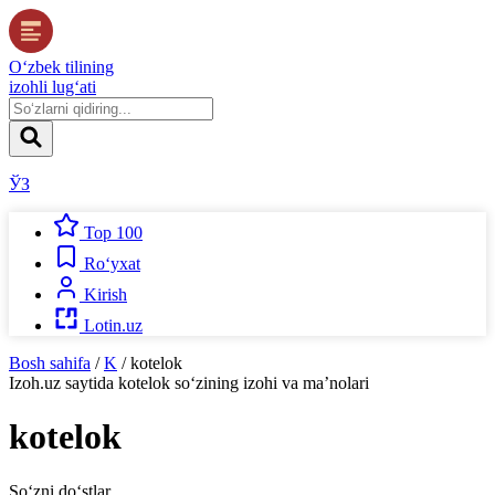
O‘zbek tilining
izohli lug‘ati
ЎЗ
Top 100
Ro‘yxat
Kirish
Lotin.uz
Bosh sahifa
/
K
/
kotelok
Izoh.uz
saytida
kotelok
so‘zining izohi va ma’nolari
kotelok
So‘zni do‘stlar