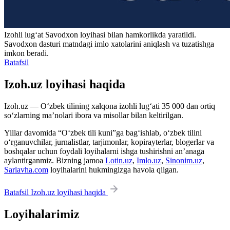
Izohli lugʻat
Savodxon
loyihasi bilan hamkorlikda yaratildi.
Savodxon dasturi matndagi imlo xatolarini aniqlash va tuzatishga
imkon beradi.
Batafsil
Izoh.uz loyihasi haqida
Izoh.uz — O‘zbek tilining xalqona izohli lug‘ati 35 000 dan ortiq
so‘zlarning ma’nolari ibora va misollar bilan keltirilgan.
Yillar davomida “O‘zbek tili kuni”ga bag‘ishlab, o‘zbek tilini
o‘rganuvchilar, jurnalistlar, tarjimonlar, kopirayterlar, blogerlar va
boshqalar uchun foydali loyihalarni ishga tushirishni an’anaga
aylantirganmiz. Bizning jamoa
Lotin.uz
,
Imlo.uz
,
Sinonim.uz
,
Sarlavha.com
loyihalarini hukmingizga havola qilgan.
Batafsil Izoh.uz loyihasi haqida
Loyihalarimiz