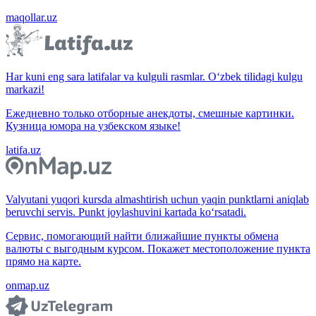
maqollar.uz
Har kuni eng sara latifalar va kulguli rasmlar. O‘zbek tilidagi kulgu
markazi!
Ежедневно только отборные анекдоты, смешные картинки.
Кузница юмора на узбекском языке!
latifa.uz
Valyutani yuqori kursda almashtirish uchun yaqin punktlarni aniqlab
beruvchi servis. Punkt joylashuvini kartada ko‘rsatadi.
Сервис, помогающий найти ближайшие пункты обмена
валюты с выгодным курсом. Покажет местоположение пункта
прямо на карте.
onmap.uz