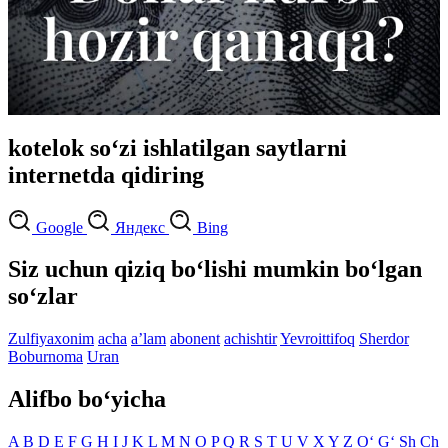
kotelok so‘zi ishlatilgan saytlarni
internetda qidiring
Google
Яндекс
Bing
Siz uchun qiziq bo‘lishi mumkin bo‘lgan
so‘zlar
Zulfiyaxonim
acha
aʼlam
abonent
achishtir
Yevroittifoq
Sherdor
Boburnoma
Uran
Alifbo bo‘yicha
A
B
D
E
F
G
H
I
J
K
L
M
N
O
P
Q
R
S
T
U
V
X
Y
Z
O‘
G‘
Sh
Ch