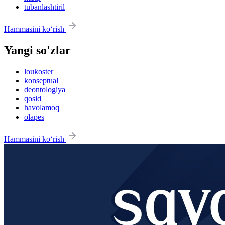
tubanlashtiril
Hammasini ko‘rish
Yangi so'zlar
loukoster
konseptual
deontologiya
qosid
havolamoq
olapes
Hammasini ko‘rish