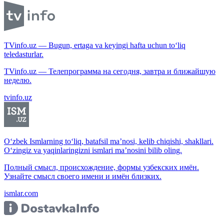
TVinfo.uz — Bugun, ertaga va keyingi hafta uchun to‘liq
teledasturlar.
TVinfo.uz — Телепрограмма на сегодня, завтра и ближайшую
неделю.
tvinfo.uz
O‘zbek Ismlarning to‘liq, batafsil ma’nosi, kelib chiqishi, shakllari.
O‘zingiz va yaqinlaringizni ismlari ma’nosini bilib oling.
Полный смысл, происхождение, формы узбекских имён.
Узнайте смысл своего имени и имён близких.
ismlar.com