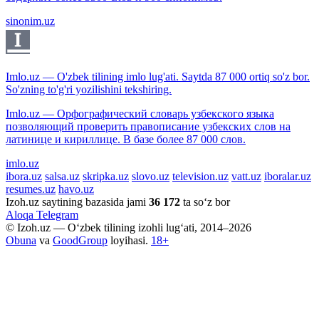
sinonim.uz
Imlo.uz — O'zbek tilining imlo lug'ati. Saytda 87 000 ortiq so'z bor.
So'zning to'g'ri yozilishini tekshiring.
Imlo.uz — Орфографический словарь узбекского языка
позволяющий проверить правописание узбекских слов на
латинице и кириллице. В базе более 87 000 слов.
imlo.uz
ibora.uz
salsa.uz
skripka.uz
slovo.uz
television.uz
vatt.uz
iboralar.uz
resumes.uz
havo.uz
Izoh.uz saytining bazasida jami
36 172
ta so‘z bor
Aloqa
Telegram
© Izoh.uz — O‘zbek tilining izohli lug‘ati, 2014–2026
Obuna
va
GoodGroup
loyihasi.
18+