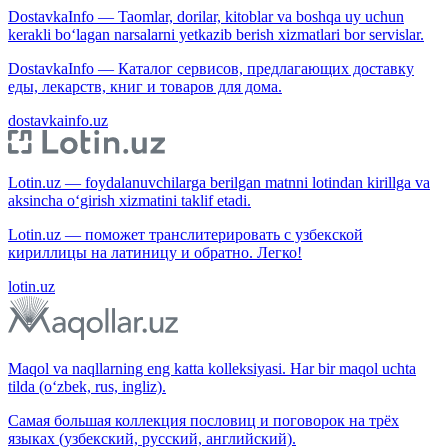
DostavkaInfo — Taomlar, dorilar, kitoblar va boshqa uy uchun
kerakli bo‘lagan narsalarni yetkazib berish xizmatlari bor servislar.
DostavkaInfo — Каталог сервисов, предлагающих доставку
еды, лекарств, книг и товаров для дома.
dostavkainfo.uz
Lotin.uz — foydalanuvchilarga berilgan matnni lotindan kirillga va
aksincha o‘girish xizmatini taklif etadi.
Lotin.uz — поможет транслитерировать с узбекской
кириллицы на латиницу и обратно. Легко!
lotin.uz
Maqol va naqllarning eng katta kolleksiyasi. Har bir maqol uchta
tilda (o‘zbek, rus, ingliz).
Самая большая коллекция пословиц и поговорок на трёх
языках (узбекский, русский, английский).