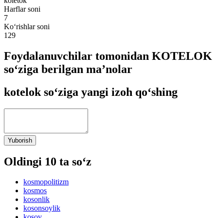
koletok
Harflar soni
7
Ko‘rishlar soni
129
Foydalanuvchilar tomonidan KOTELOK
so‘ziga berilgan ma’nolar
kotelok so‘ziga yangi izoh qo‘shing
Yuborish
Oldingi 10 ta so‘z
kosmopolitizm
kosmos
kosonlik
kosonsoylik
kosov