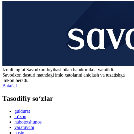
Izohli lugʻat
Savodxon
loyihasi bilan hamkorlikda yaratildi.
Savodxon dasturi matndagi imlo xatolarini aniqlash va tuzatishga
imkon beradi.
Batafsil
Tasodifiy so‘zlar
guldurat
to‘zon
nabototshunos
yaratuvchi
hasip