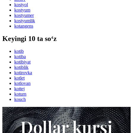
kostyol
kostyum
kostyumer
kostyumlik
kotangens
Keyingi 10 ta so‘z
kotib
kotiba
kotibiyat
kotiblik
kotirovka
kotlet
kotlovan
kottej
koturn
kouch