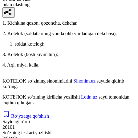
bilan ulashing
ot
1. Kichkina qozon, qozoncha, dekcha;
2. Kotelok (soldatlarning yonda olib yuriladigan dekchasi);
soldat kotelogi;
3. Kotelok (bosh kiyim turi);
4. Aql, miya, kalla.
KOTELOK
so‘zining sinonimlarini
Sinonim.uz
saytida qidirib
ko‘ring.
КОТЕЛОК
so‘zining kirillcha yozilishi
Lotin.uz
sayti tomonidan
taqdim qilingan.
Ro‘yxatga qo‘shish
Saytdagi o‘rni
26101
So‘zning teskari yozilishi