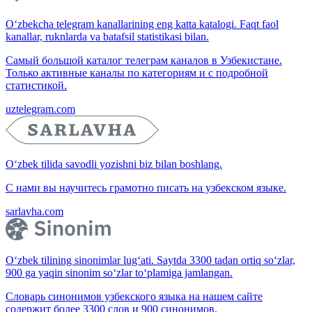
O‘zbekcha telegram kanallarining eng katta katalogi. Faqt faol
kanallar, ruknlarda va batafsil statistikasi bilan.
Самый большой каталог телеграм каналов в Узбекистане.
Только активные каналы по категориям и с подробной
статистикой.
uztelegram.com
O‘zbek tilida savodli yozishni biz bilan boshlang.
С нами вы научитесь грамотно писать на узбекском языке.
sarlavha.com
O‘zbek tilining sinonimlar lug‘ati. Saytda 3300 tadan ortiq so‘zlar,
900 ga yaqin sinonim so‘zlar to‘plamiga jamlangan.
Словарь синонимов узбекского языка на нашем сайте
содержит более 3300 слов и 900 синонимов.