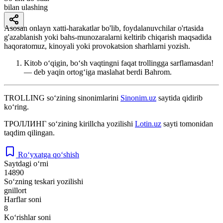
bilan ulashing
Asosan onlayn xatti-harakatlar bo'lib, foydalanuvchilar o'rtasida
g'azablanish yoki bahs-munozaralarni keltirib chiqarish maqsadida
haqoratomuz, kinoyali yoki provokatsion sharhlarni yozish.
Kitob o‘qigin, bo‘sh vaqtingni faqat trollingga sarflamasdan!
— deb yaqin ortog‘iga maslahat berdi Bahrom.
TROLLING
so‘zining sinonimlarini
Sinonim.uz
saytida qidirib
ko‘ring.
ТРОЛЛИНГ
so‘zining kirillcha yozilishi
Lotin.uz
sayti tomonidan
taqdim qilingan.
Ro‘yxatga qo‘shish
Saytdagi o‘rni
14890
So‘zning teskari yozilishi
gnillort
Harflar soni
8
Ko‘rishlar soni