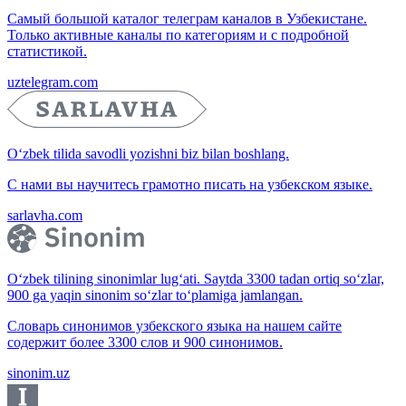
Самый большой каталог телеграм каналов в Узбекистане.
Только активные каналы по категориям и с подробной
статистикой.
uztelegram.com
O‘zbek tilida savodli yozishni biz bilan boshlang.
С нами вы научитесь грамотно писать на узбекском языке.
sarlavha.com
O‘zbek tilining sinonimlar lug‘ati. Saytda 3300 tadan ortiq so‘zlar,
900 ga yaqin sinonim so‘zlar to‘plamiga jamlangan.
Словарь синонимов узбекского языка на нашем сайте
содержит более 3300 слов и 900 синонимов.
sinonim.uz