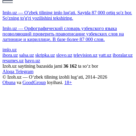
Imlo.uz — O'zbek tilining imlo lug'ati. Saytda 87 000 ortiq so'z bor.
So'zning to'g'ri yozilishini tekshiring.
Imlo.uz — Орфографический словарь узбекского языка
позволяющий проверить правописание узбекских слов на
латинице и кириллице. В базе более 87 000 слов.
imlo.uz
ibora.uz
salsa.uz
skripka.uz
slovo.uz
television.uz
vatt.uz
iboralar.uz
resumes.uz
havo.uz
Izoh.uz saytining bazasida jami
36 162
ta so‘z bor
Aloqa
Telegram
© Izoh.uz — O‘zbek tilining izohli lug‘ati, 2014–2026
Obuna
va
GoodGroup
loyihasi.
18+