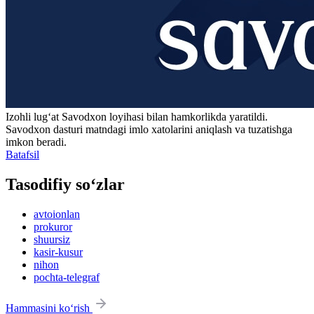
Izohli lugʻat
Savodxon
loyihasi bilan hamkorlikda yaratildi.
Savodxon dasturi matndagi imlo xatolarini aniqlash va tuzatishga
imkon beradi.
Batafsil
Tasodifiy so‘zlar
avtoionlan
prokuror
shuursiz
kasir-kusur
nihon
pochta-telegraf
Hammasini ko‘rish