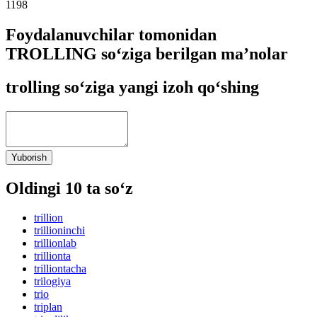
1198
Foydalanuvchilar tomonidan
TROLLING so‘ziga berilgan ma’nolar
trolling so‘ziga yangi izoh qo‘shing
Yuborish
Oldingi 10 ta so‘z
trillion
trillioninchi
trillionlab
trillionta
trilliontacha
trilogiya
trio
triplan