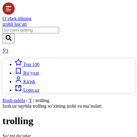
O‘zbek tilining
izohli lug‘ati
ЎЗ
Top 100
Ro‘yxat
Kirish
Lotin.uz
Bosh sahifa
/
T
/
trolling
Izoh.uz
saytida
trolling
so‘zining izohi va ma’nolari
trolling
So‘zni do‘stlar