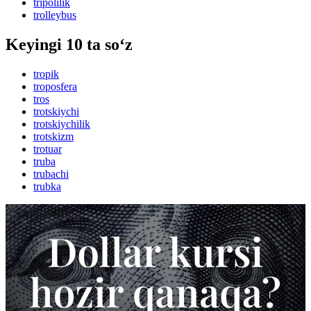
tripolilik
trolleybus
Keyingi 10 ta so‘z
tropik
troposfera
tros
trotskiychi
trotskiychilik
trotskizm
trotuar
truba
trubachi
trubka