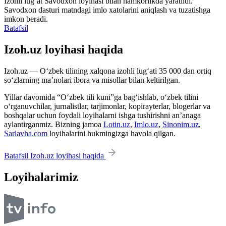
Izohli lugʻat
Savodxon
loyihasi bilan hamkorlikda yaratildi.
Savodxon dasturi matndagi imlo xatolarini aniqlash va tuzatishga
imkon beradi.
Batafsil
Izoh.uz loyihasi haqida
Izoh.uz — O‘zbek tilining xalqona izohli lug‘ati 35 000 dan ortiq
so‘zlarning ma’nolari ibora va misollar bilan keltirilgan.
Yillar davomida “O‘zbek tili kuni”ga bag‘ishlab, o‘zbek tilini
o‘rganuvchilar, jurnalistlar, tarjimonlar, kopirayterlar, blogerlar va
boshqalar uchun foydali loyihalarni ishga tushirishni an’anaga
aylantirganmiz. Bizning jamoa
Lotin.uz
,
Imlo.uz
,
Sinonim.uz
,
Sarlavha.com
loyihalarini hukmingizga havola qilgan.
Batafsil Izoh.uz loyihasi haqida
Loyihalarimiz