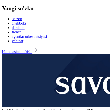
Yangi so'zlar
so‘zon
chekboks
dardnok
french
agentlar orkestratsiyasi
vebinar
Hammasini ko‘rish