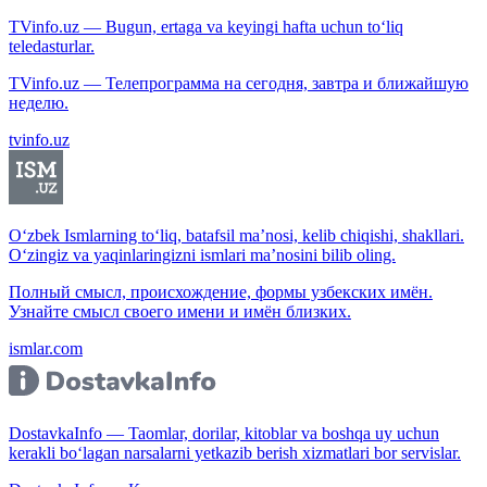
TVinfo.uz — Bugun, ertaga va keyingi hafta uchun to‘liq
teledasturlar.
TVinfo.uz — Телепрограмма на сегодня, завтра и ближайшую
неделю.
tvinfo.uz
O‘zbek Ismlarning to‘liq, batafsil ma’nosi, kelib chiqishi, shakllari.
O‘zingiz va yaqinlaringizni ismlari ma’nosini bilib oling.
Полный смысл, происхождение, формы узбекских имён.
Узнайте смысл своего имени и имён близких.
ismlar.com
DostavkaInfo — Taomlar, dorilar, kitoblar va boshqa uy uchun
kerakli bo‘lagan narsalarni yetkazib berish xizmatlari bor servislar.