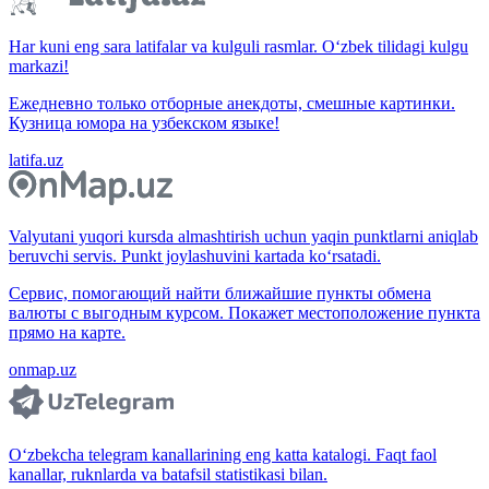
Har kuni eng sara latifalar va kulguli rasmlar. O‘zbek tilidagi kulgu
markazi!
Ежедневно только отборные анекдоты, смешные картинки.
Кузница юмора на узбекском языке!
latifa.uz
Valyutani yuqori kursda almashtirish uchun yaqin punktlarni aniqlab
beruvchi servis. Punkt joylashuvini kartada ko‘rsatadi.
Сервис, помогающий найти ближайшие пункты обмена
валюты с выгодным курсом. Покажет местоположение пункта
прямо на карте.
onmap.uz
O‘zbekcha telegram kanallarining eng katta katalogi. Faqt faol
kanallar, ruknlarda va batafsil statistikasi bilan.