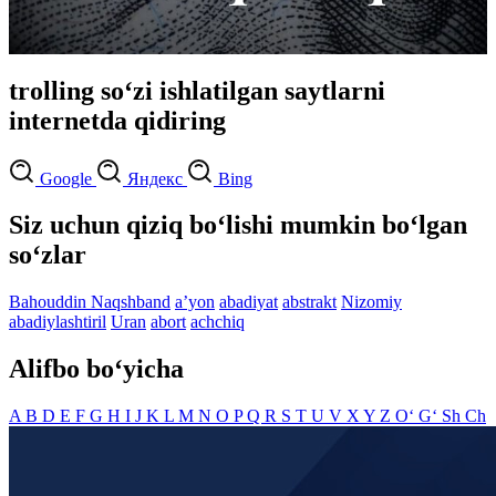
trolling so‘zi ishlatilgan saytlarni
internetda qidiring
Google
Яндекс
Bing
Siz uchun qiziq bo‘lishi mumkin bo‘lgan
so‘zlar
Bahouddin Naqshband
aʼyon
abadiyat
abstrakt
Nizomiy
abadiylashtiril
Uran
abort
achchiq
Alifbo bo‘yicha
A
B
D
E
F
G
H
I
J
K
L
M
N
O
P
Q
R
S
T
U
V
X
Y
Z
O‘
G‘
Sh
Ch