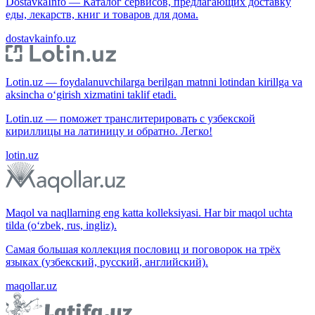
DostavkaInfo — Каталог сервисов, предлагающих доставку
еды, лекарств, книг и товаров для дома.
dostavkainfo.uz
Lotin.uz — foydalanuvchilarga berilgan matnni lotindan kirillga va
aksincha o‘girish xizmatini taklif etadi.
Lotin.uz — поможет транслитерировать с узбекской
кириллицы на латиницу и обратно. Легко!
lotin.uz
Maqol va naqllarning eng katta kolleksiyasi. Har bir maqol uchta
tilda (o‘zbek, rus, ingliz).
Самая большая коллекция пословиц и поговорок на трёх
языках (узбекский, русский, английский).
maqollar.uz