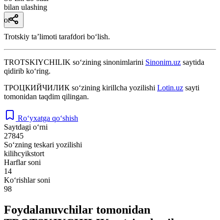
bilan ulashing
ot
Trotskiy taʼlimoti tarafdori boʻlish.
TROTSKIYCHILIK
so‘zining sinonimlarini
Sinonim.uz
saytida
qidirib ko‘ring.
ТРОЦКИЙЧИЛИК
so‘zining kirillcha yozilishi
Lotin.uz
sayti
tomonidan taqdim qilingan.
Ro‘yxatga qo‘shish
Saytdagi o‘rni
27845
So‘zning teskari yozilishi
kilihcyikstort
Harflar soni
14
Ko‘rishlar soni
98
Foydalanuvchilar tomonidan