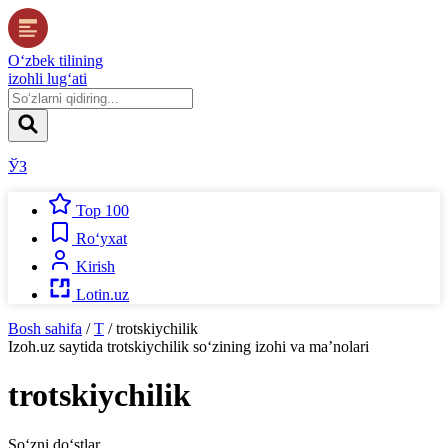
O‘zbek tilining
izohli lug‘ati
ЎЗ
Top 100
Ro‘yxat
Kirish
Lotin.uz
Bosh sahifa
/
T
/
trotskiychilik
Izoh.uz
saytida
trotskiychilik
so‘zining izohi va ma’nolari
trotskiychilik
So‘zni do‘stlar