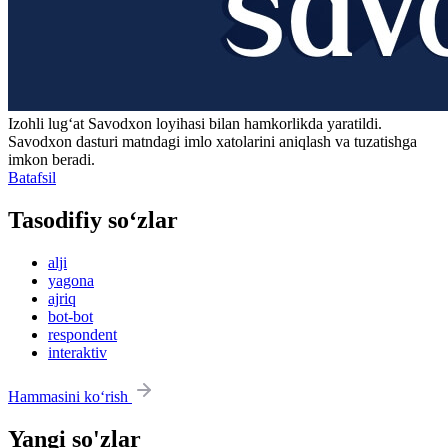
Izohli lugʻat
Savodxon
loyihasi bilan hamkorlikda yaratildi.
Savodxon dasturi matndagi imlo xatolarini aniqlash va tuzatishga
imkon beradi.
Batafsil
Tasodifiy so‘zlar
alji
yagona
ajriq
bot-bot
respondent
interaktiv
Hammasini ko‘rish
Yangi so'zlar