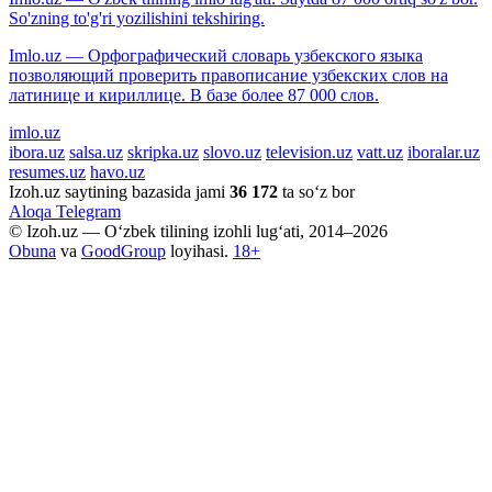
So'zning to'g'ri yozilishini tekshiring.
Imlo.uz — Орфографический словарь узбекского языка
позволяющий проверить правописание узбекских слов на
латинице и кириллице. В базе более 87 000 слов.
imlo.uz
ibora.uz
salsa.uz
skripka.uz
slovo.uz
television.uz
vatt.uz
iboralar.uz
resumes.uz
havo.uz
Izoh.uz saytining bazasida jami
36 172
ta so‘z bor
Aloqa
Telegram
© Izoh.uz — O‘zbek tilining izohli lug‘ati, 2014–2026
Obuna
va
GoodGroup
loyihasi.
18+