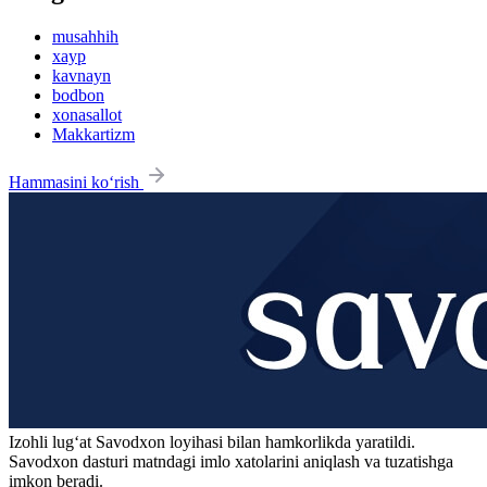
musahhih
xayp
kavnayn
bodbon
xonasallot
Makkartizm
Hammasini ko‘rish
Izohli lugʻat
Savodxon
loyihasi bilan hamkorlikda yaratildi.
Savodxon dasturi matndagi imlo xatolarini aniqlash va tuzatishga
imkon beradi.