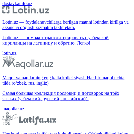
dostavkainfo.uz
Lotin.uz — foydalanuvchilarga berilgan matnni lotindan kirillga va
aksincha o‘girish xizmatini taklif etadi.
Lotin.uz — поможет транслитерировать с узбекской
кириллицы на латиницу и обратно. Легко!
lotin.uz
Maqol va naqllarning eng katta kolleksiyasi. Har bir maqol uchta
tilda (o‘zbek, rus, ingliz).
Самая большая коллекция пословиц и поговорок на трёх
языках (узбекский, русский, английский).
maqollar.uz
Har kuni eng sara latifalar va kulguli rasmlar. O‘zbek tilidagi kulgu