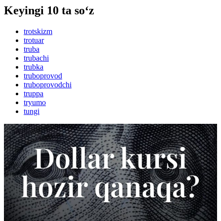
Keyingi 10 ta so‘z
trotskizm
trotuar
truba
trubachi
trubka
truboprovod
truboprovodchi
truppa
tryumo
tungi