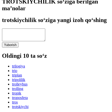
TROTSKIYCHILIK so‘ziga berilgan
ma’nolar
trotskiychilik so‘ziga yangi izoh qo‘shing
Yuborish
Oldingi 10 ta so‘z
trilogiya
trio
triplan
tripolilik
trolleybus
trolling
tropik
troposfera
tros
trotskiychi