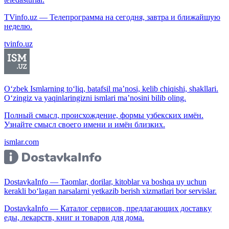
TVinfo.uz — Телепрограмма на сегодня, завтра и ближайшую
неделю.
tvinfo.uz
O‘zbek Ismlarning to‘liq, batafsil ma’nosi, kelib chiqishi, shakllari.
O‘zingiz va yaqinlaringizni ismlari ma’nosini bilib oling.
Полный смысл, происхождение, формы узбекских имён.
Узнайте смысл своего имени и имён близких.
ismlar.com
DostavkaInfo — Taomlar, dorilar, kitoblar va boshqa uy uchun
kerakli bo‘lagan narsalarni yetkazib berish xizmatlari bor servislar.
DostavkaInfo — Каталог сервисов, предлагающих доставку
еды, лекарств, книг и товаров для дома.