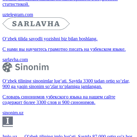
статистикой.
uztelegram.com
O‘zbek tilida savodli yozishni biz bilan boshlang.
С нами вы научитесь грамотно писать на узбекском языке.
sarlavha.com
O‘zbek tilining sinonimlar lug‘ati. Saytda 3300 tadan ortiq so‘zlar,
900 ga yaqin sinonim so‘zlar to‘plamiga jamlangan.
Словарь синонимов узбекского языка на нашем сайте
содержит более 3300 слов и 900 синонимов.
sinonim.uz
Imlo.uz — O'zbek tilining imlo lug'ati. Saytda 87 000 ortiq so'z bor.