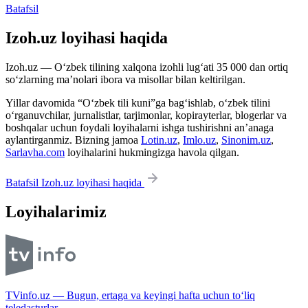
Batafsil
Izoh.uz loyihasi haqida
Izoh.uz — O‘zbek tilining xalqona izohli lug‘ati 35 000 dan ortiq
so‘zlarning ma’nolari ibora va misollar bilan keltirilgan.
Yillar davomida “O‘zbek tili kuni”ga bag‘ishlab, o‘zbek tilini
o‘rganuvchilar, jurnalistlar, tarjimonlar, kopirayterlar, blogerlar va
boshqalar uchun foydali loyihalarni ishga tushirishni an’anaga
aylantirganmiz. Bizning jamoa
Lotin.uz
,
Imlo.uz
,
Sinonim.uz
,
Sarlavha.com
loyihalarini hukmingizga havola qilgan.
Batafsil Izoh.uz loyihasi haqida
Loyihalarimiz
TVinfo.uz — Bugun, ertaga va keyingi hafta uchun to‘liq
teledasturlar.