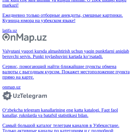
markazi!
Ежедневно только отборные анекдоты, смешные картинки.
Кузница юмора на узбекском языке!
latifa.uz
Valyutani yuqori kursda almashtirish uchun yaqin punktlarni aniqlab
beruvchi servis. Punkt joylashuvini kartada ko‘rsatadi.
Сервис, помогающий найти ближайшие пункты обмена
валюты с выгодным курсом. Покажет местоположение пункта
прямо на карте.
onmap.uz
O‘zbekcha telegram kanallarining eng katta katalogi. Faqt faol
kanallar, ruknlarda va batafsil statistikasi bilan.
Самый большой каталог телеграм каналов в Узбекистане.
Только активные каналы по категориям и с подробной