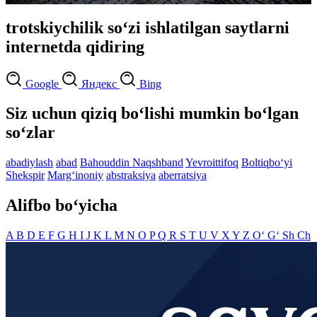
trotskiychilik so‘zi ishlatilgan saytlarni
internetda qidiring
Google
Яндекс
Bing
Siz uchun qiziq bo‘lishi mumkin bo‘lgan
so‘zlar
abadiylash
abad
Bahouddin Naqshband
Yevroittifoq
Boltiqbo‘yi
Shekspir
Marg‘inoniy
abstraksiya
aberratsiya
Alifbo bo‘yicha
A
B
D
E
F
G
H
I
J
K
L
M
N
O
P
Q
R
S
T
U
V
X
Y
Z
O‘
G‘
Sh
Ch