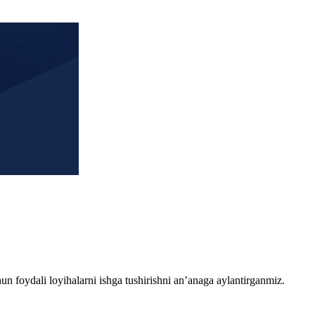
chun foydali loyihalarni ishga tushirishni an’anaga aylantirganmiz.