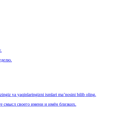
.
еделю.
‘zingiz va yaqinlaringizni ismlari ma’nosini bilib oling.
е смысл своего имени и имён близких.