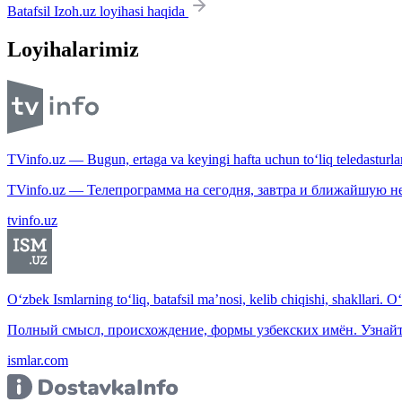
Batafsil Izoh.uz loyihasi haqida
Loyihalarimiz
TVinfo.uz — Bugun, ertaga va keyingi hafta uchun to‘liq teledasturlar
TVinfo.uz — Телепрограмма на сегодня, завтра и ближайшую н
tvinfo.uz
O‘zbek Ismlarning to‘liq, batafsil ma’nosi, kelib chiqishi, shakllari. O
Полный смысл, происхождение, формы узбекских имён. Узнайт
ismlar.com