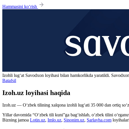
Hammasini ko‘rish
Izohli lugʻat
Savodxon
loyihasi bilan hamkorlikda yaratildi. Savodxon
Batafsil
Izoh.uz loyihasi haqida
Izoh.uz — O‘zbek tilining xalqona izohli lug‘ati 35 000 dan ortiq so‘zl
Yillar davomida “O‘zbek tili kuni”ga bag‘ishlab, o‘zbek tilini o‘rganuvc
Bizning jamoa
Lotin.uz
,
Imlo.uz
,
Sinonim.uz
,
Sarlavha.com
loyihalar