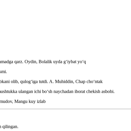
hmadga qarz. Oydin,
Bolalik uyda gʻiybat yoʻq
smi.
ubkani olib, qulogʻiga tutdi.
A. Muhiddin, Chap choʻntak
mushtukka ulangan ichi boʻsh naychadan iborat chekish asbobi.
udov, Mangu kuy izlab
 qilingan.