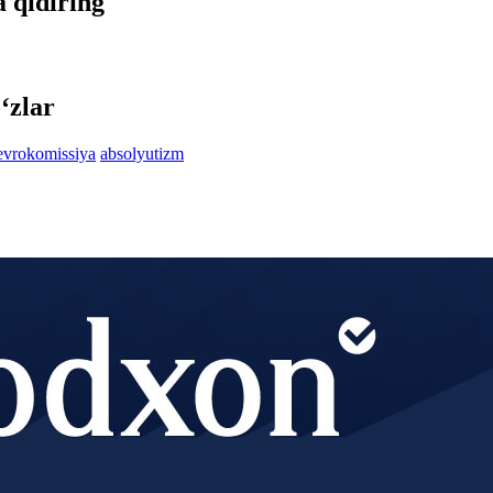
a qidiring
‘zlar
evrokomissiya
absolyutizm