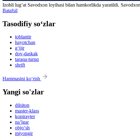
Izohli lugʻat
Savodxon
loyihasi bilan hamkorlikda yaratildi. Savodxon
Batafsil
Tasodifiy so‘zlar
toblantir
hayotchan
g‘ijir
dov-daskak
taraqa-turuq
shrift
Hammasini ko‘rish
Yangi so'zlar
dilsiton
master-klass
kopirayter
na’lgar
objo‘sh
miyongir