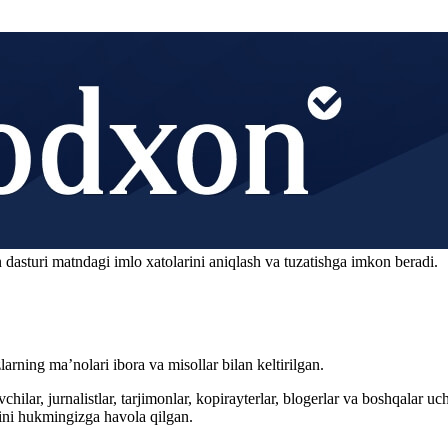
 dasturi matndagi imlo xatolarini aniqlash va tuzatishga imkon beradi.
arning ma’nolari ibora va misollar bilan keltirilgan.
hilar, jurnalistlar, tarjimonlar, kopirayterlar, blogerlar va boshqalar u
ini hukmingizga havola qilgan.