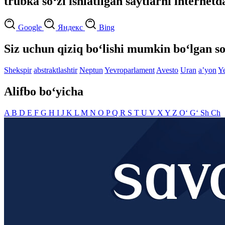
trubka so‘zi ishlatilgan saytlarni internetd
Google
Яндекс
Bing
Siz uchun qiziq bo‘lishi mumkin bo‘lgan so
Shekspir
abstraktlashtir
Neptun
Yevroparlament
Avesto
Uran
aʼyon
Y
Alifbo bo‘yicha
A
B
D
E
F
G
H
I
J
K
L
M
N
O
P
Q
R
S
T
U
V
X
Y
Z
O‘
G‘
Sh
Ch