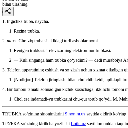
bilan ulashing
ot
1. Ingichka truba, naycha.
Rezina trubka.
2.
maxs.
Choʻziq truba shaklidagi turli asboblar nomi.
Rentgen trubkasi. Televizorning elektron-nur trubkasi.
— Kuli singanga ham trubka qoʻyadimi? — dedi murabbiya A
3. Telefon apparatining eshitish va soʻzlash uchun xizmat qiladigan qi
[Nodirjon] Telefon jiringlashi bilan choʻchib ketdi, apil-tapil tr
4. Bir tomoni tamaki solinadigan kichik kosachaga, ikkinchi tomoni 
Chol esa indamadi-yu trubkasini chu-qur tortib qoʻydi.
M. Mahm
TRUBKA
so‘zining sinonimlarini
Sinonim.uz
saytida qidirib ko‘ring.
ТРУБКА
so‘zining kirillcha yozilishi
Lotin.uz
sayti tomonidan taqdim