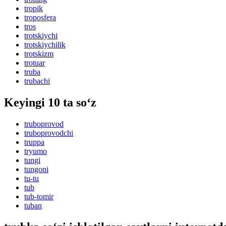
tropik
troposfera
tros
trotskiychi
trotskiychilik
trotskizm
trotuar
truba
trubachi
Keyingi 10 ta so‘z
truboprovod
truboprovodchi
truppa
tryumo
tungi
tungoni
tu-tu
tub
tub-tomir
tuban