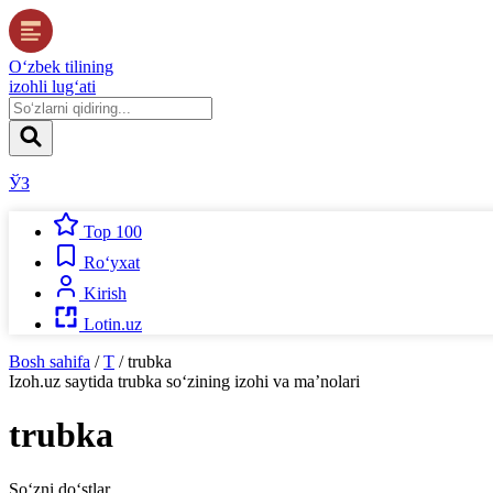
O‘zbek tilining
izohli lug‘ati
ЎЗ
Top 100
Ro‘yxat
Kirish
Lotin.uz
Bosh sahifa
/
T
/
trubka
Izoh.uz
saytida
trubka
so‘zining izohi va ma’nolari
trubka
So‘zni do‘stlar