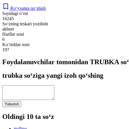
Ro‘yxatga qo‘shish
Saytdagi o‘rni
16245
So‘zning teskari yozilishi
akburt
Harflar soni
6
Ko‘rishlar soni
197
Foydalanuvchilar tomonidan TRUBKA so‘z
trubka so‘ziga yangi izoh qo‘shing
Yuborish
Oldingi 10 ta so‘z
trolling