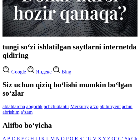
tungi so‘zi ishlatilgan saytlarni internetda
qidiring
Google
Яндекс
Bing
Siz uchun qiziq bo‘lishi mumkin bo‘lgan
so‘zlar
ablahlarcha
abgorlik
achchiqlantir
Merkuriy
aʼzo
abituriyent
achin
abrishim
aʼzam
Alifbo bo‘yicha
A
B
D
E
F
G
H
I
J
K
L
M
N
O
P
Q
R
S
T
U
V
X
Y
Z
O‘
G‘
Sh
Ch