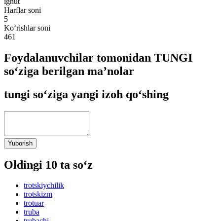
ignut
Harflar soni
5
Ko‘rishlar soni
461
Foydalanuvchilar tomonidan TUNGI
so‘ziga berilgan ma’nolar
tungi so‘ziga yangi izoh qo‘shing
Yuborish
Oldingi 10 ta so‘z
trotskiychilik
trotskizm
trotuar
truba
trubachi