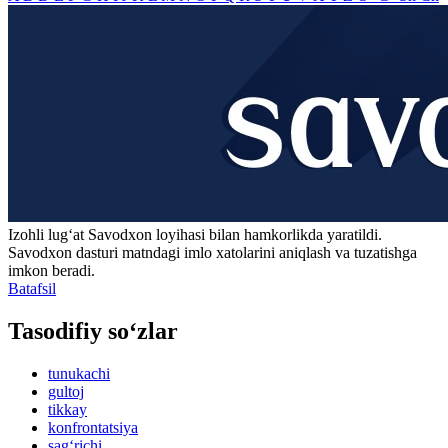
Izohli lugʻat
Savodxon
loyihasi bilan hamkorlikda yaratildi.
Savodxon dasturi matndagi imlo xatolarini aniqlash va tuzatishga
imkon beradi.
Batafsil
Tasodifiy so‘zlar
tunukachi
gultoj
tikkay
konfrontatsiya
sag‘richi