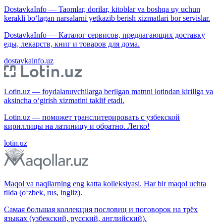
DostavkaInfo — Taomlar, dorilar, kitoblar va boshqa uy uchun
kerakli bo‘lagan narsalarni yetkazib berish xizmatlari bor servislar.
DostavkaInfo — Каталог сервисов, предлагающих доставку
еды, лекарств, книг и товаров для дома.
dostavkainfo.uz
Lotin.uz — foydalanuvchilarga berilgan matnni lotindan kirillga va
aksincha o‘girish xizmatini taklif etadi.
Lotin.uz — поможет транслитерировать с узбекской
кириллицы на латиницу и обратно. Легко!
lotin.uz
Maqol va naqllarning eng katta kolleksiyasi. Har bir maqol uchta
tilda (o‘zbek, rus, ingliz).
Самая большая коллекция пословиц и поговорок на трёх
языках (узбекский, русский, английский).