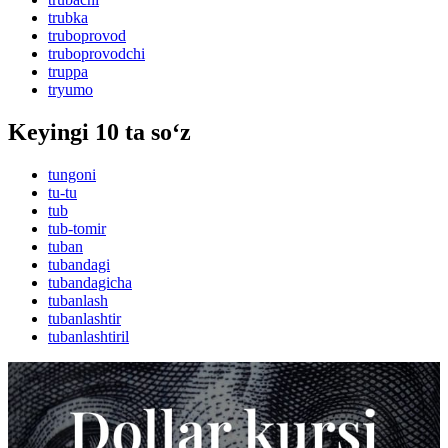
trubka
truboprovod
truboprovodchi
truppa
tryumo
Keyingi 10 ta so‘z
tungoni
tu-tu
tub
tub-tomir
tuban
tubandagi
tubandagicha
tubanlash
tubanlashtir
tubanlashtiril