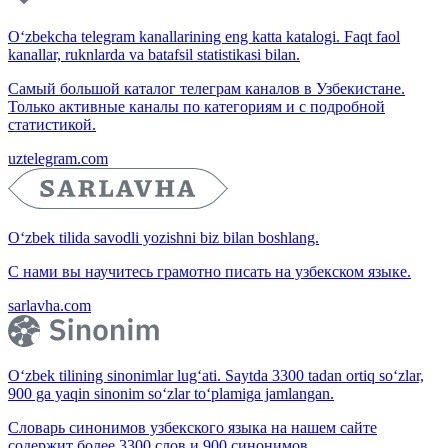
O‘zbekcha telegram kanallarining eng katta katalogi. Faqt faol
kanallar, ruknlarda va batafsil statistikasi bilan.
Самый большой каталог телеграм каналов в Узбекистане.
Только активные каналы по категориям и с подробной
статистикой.
uztelegram.com
O‘zbek tilida savodli yozishni biz bilan boshlang.
С нами вы научитесь грамотно писать на узбекском языке.
sarlavha.com
O‘zbek tilining sinonimlar lug‘ati. Saytda 3300 tadan ortiq so‘zlar,
900 ga yaqin sinonim so‘zlar to‘plamiga jamlangan.
Словарь синонимов узбекского языка на нашем сайте
содержит более 3300 слов и 900 синонимов.