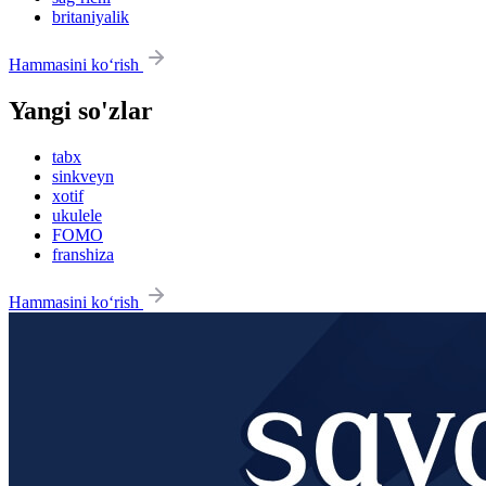
britaniyalik
Hammasini ko‘rish
Yangi so'zlar
tabx
sinkveyn
xotif
ukulele
FOMO
franshiza
Hammasini ko‘rish