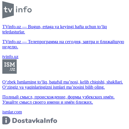
TVinfo.uz — Bugun, ertaga va keyingi hafta uchun to‘liq
teledasturlar.
TVinfo.uz — Телепрограмма на сегодня, завтра и ближайшую
неделю.
tvinfo.uz
O‘zbek Ismlarning to‘liq, batafsil ma’nosi, kelib chiqishi, shakllari.
O‘zingiz va yaqinlaringizni ismlari ma’nosini bilib oling.
Полный смысл, происхождение, формы узбекских имён.
Узнайте смысл своего имени и имён близких.
ismlar.com