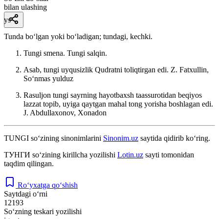
bilan ulashing
ys
Tunda boʻlgan yoki boʻladigan; tundagi, kechki.
Tungi smena. Tungi salqin.
Asab, tungi uyqusizlik Qudratni toliqtirgan edi.
Z. Fatxullin,
Soʻnmas yulduz
Rasuljon tungi sayrning hayotbaxsh taassurotidan beqiyos
lazzat topib, uyiga qaytgan mahal tong yorisha boshlagan edi.
J. Abdullaxonov, Xonadon
TUNGI
so‘zining sinonimlarini
Sinonim.uz
saytida qidirib ko‘ring.
ТУНГИ
so‘zining kirillcha yozilishi
Lotin.uz
sayti tomonidan
taqdim qilingan.
Ro‘yxatga qo‘shish
Saytdagi o‘rni
12193
So‘zning teskari yozilishi