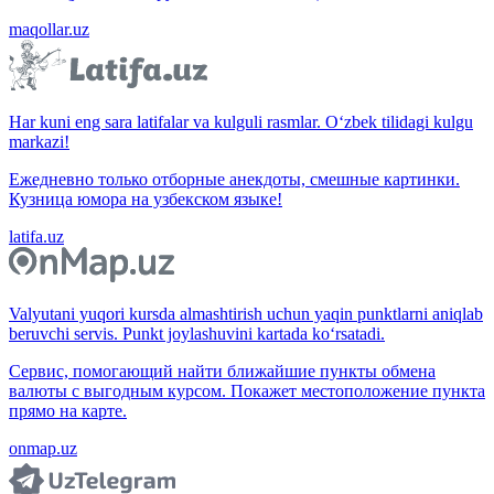
maqollar.uz
Har kuni eng sara latifalar va kulguli rasmlar. O‘zbek tilidagi kulgu
markazi!
Ежедневно только отборные анекдоты, смешные картинки.
Кузница юмора на узбекском языке!
latifa.uz
Valyutani yuqori kursda almashtirish uchun yaqin punktlarni aniqlab
beruvchi servis. Punkt joylashuvini kartada ko‘rsatadi.
Сервис, помогающий найти ближайшие пункты обмена
валюты с выгодным курсом. Покажет местоположение пункта
прямо на карте.
onmap.uz