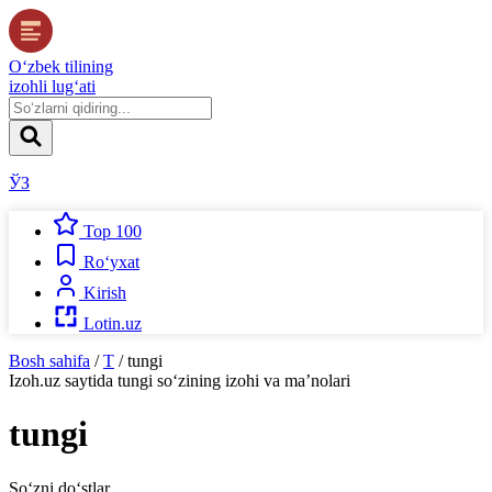
O‘zbek tilining
izohli lug‘ati
ЎЗ
Top 100
Ro‘yxat
Kirish
Lotin.uz
Bosh sahifa
/
T
/
tungi
Izoh.uz
saytida
tungi
so‘zining izohi va ma’nolari
tungi
So‘zni do‘stlar