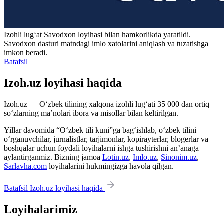
Izohli lugʻat
Savodxon
loyihasi bilan hamkorlikda yaratildi.
Savodxon dasturi matndagi imlo xatolarini aniqlash va tuzatishga
imkon beradi.
Batafsil
Izoh.uz loyihasi haqida
Izoh.uz — O‘zbek tilining xalqona izohli lug‘ati 35 000 dan ortiq
so‘zlarning ma’nolari ibora va misollar bilan keltirilgan.
Yillar davomida “O‘zbek tili kuni”ga bag‘ishlab, o‘zbek tilini
o‘rganuvchilar, jurnalistlar, tarjimonlar, kopirayterlar, blogerlar va
boshqalar uchun foydali loyihalarni ishga tushirishni an’anaga
aylantirganmiz. Bizning jamoa
Lotin.uz
,
Imlo.uz
,
Sinonim.uz
,
Sarlavha.com
loyihalarini hukmingizga havola qilgan.
Batafsil Izoh.uz loyihasi haqida
Loyihalarimiz