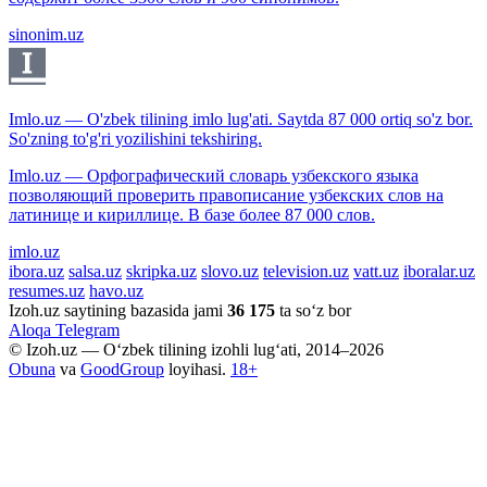
sinonim.uz
Imlo.uz — O'zbek tilining imlo lug'ati. Saytda 87 000 ortiq so'z bor.
So'zning to'g'ri yozilishini tekshiring.
Imlo.uz — Орфографический словарь узбекского языка
позволяющий проверить правописание узбекских слов на
латинице и кириллице. В базе более 87 000 слов.
imlo.uz
ibora.uz
salsa.uz
skripka.uz
slovo.uz
television.uz
vatt.uz
iboralar.uz
resumes.uz
havo.uz
Izoh.uz saytining bazasida jami
36 175
ta so‘z bor
Aloqa
Telegram
© Izoh.uz — O‘zbek tilining izohli lug‘ati, 2014–2026
Obuna
va
GoodGroup
loyihasi.
18+