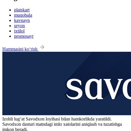
platskart
muqobala
kavnayn
uryon
ixtilol
promosayt
Hammasini ko‘rish
Izohli lugʻat
Savodxon
loyihasi bilan hamkorlikda yaratildi.
Savodxon dasturi matndagi imlo xatolarini aniqlash va tuzatishga
imkon beradi.