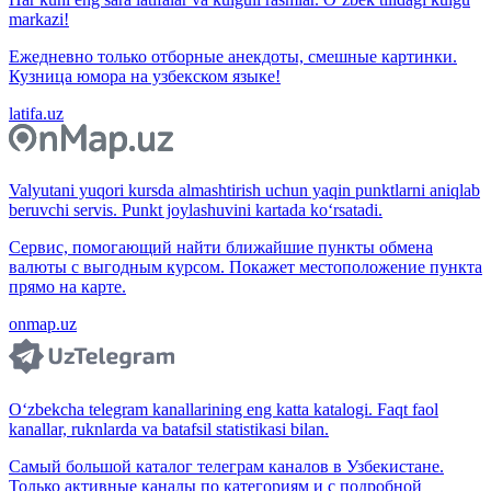
markazi!
Ежедневно только отборные анекдоты, смешные картинки.
Кузница юмора на узбекском языке!
latifa.uz
Valyutani yuqori kursda almashtirish uchun yaqin punktlarni aniqlab
beruvchi servis. Punkt joylashuvini kartada ko‘rsatadi.
Сервис, помогающий найти ближайшие пункты обмена
валюты с выгодным курсом. Покажет местоположение пункта
прямо на карте.
onmap.uz
O‘zbekcha telegram kanallarining eng katta katalogi. Faqt faol
kanallar, ruknlarda va batafsil statistikasi bilan.
Самый большой каталог телеграм каналов в Узбекистане.
Только активные каналы по категориям и с подробной