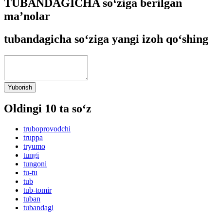
TUBANDAGICHA so‘ziga berilgan
ma’nolar
tubandagicha so‘ziga yangi izoh qo‘shing
Yuborish
Oldingi 10 ta so‘z
truboprovodchi
truppa
tryumo
tungi
tungoni
tu-tu
tub
tub-tomir
tuban
tubandagi