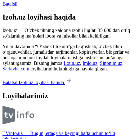
Batafsil
Izoh.uz loyihasi haqida
Izoh.uz — O‘zbek tilining xalqona izohli lug‘ati 35 000 dan ortiq
so‘zlarning ma’nolari ibora va misollar bilan keltirilgan.
Yillar davomida “O‘zbek tili kuni”ga bag‘ishlab, o‘zbek tilini
o‘rganuvchilar, jurnalistlar, tarjimonlar, kopirayterlar, blogerlar va
boshqalar uchun foydali loyihalarni ishga tushirishni an’anaga
aylantirganmiz. Bizning jamoa
Lotin.uz
,
Imlo.uz
,
Sinonim.uz
,
Sarlavha.com
loyihalarini hukmingizga havola qilgan.
Batafsil Izoh.uz loyihasi haqida
Loyihalarimiz
TVinfo.uz — Bugun, ertaga va keyingi hafta uchun to‘liq
teledasturlar.