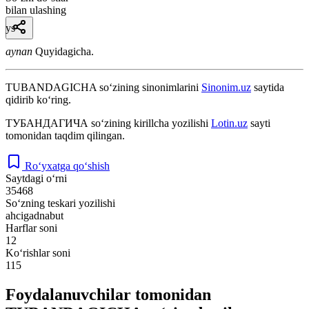
bilan ulashing
ys
aynan
Quyidagicha.
TUBANDAGICHA
so‘zining sinonimlarini
Sinonim.uz
saytida
qidirib ko‘ring.
ТУБАНДАГИЧА
so‘zining kirillcha yozilishi
Lotin.uz
sayti
tomonidan taqdim qilingan.
Ro‘yxatga qo‘shish
Saytdagi o‘rni
35468
So‘zning teskari yozilishi
ahcigadnabut
Harflar soni
12
Ko‘rishlar soni
115
Foydalanuvchilar tomonidan