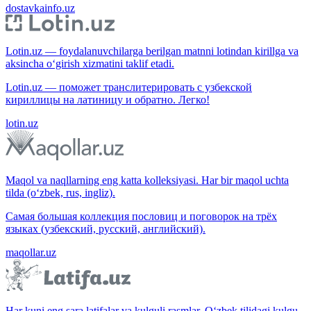
dostavkainfo.uz
Lotin.uz — foydalanuvchilarga berilgan matnni lotindan kirillga va
aksincha o‘girish xizmatini taklif etadi.
Lotin.uz — поможет транслитерировать с узбекской
кириллицы на латиницу и обратно. Легко!
lotin.uz
Maqol va naqllarning eng katta kolleksiyasi. Har bir maqol uchta
tilda (o‘zbek, rus, ingliz).
Самая большая коллекция пословиц и поговорок на трёх
языках (узбекский, русский, английский).
maqollar.uz
Har kuni eng sara latifalar va kulguli rasmlar. O‘zbek tilidagi kulgu