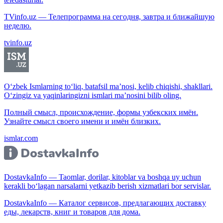
TVinfo.uz — Телепрограмма на сегодня, завтра и ближайшую
неделю.
tvinfo.uz
O‘zbek Ismlarning to‘liq, batafsil ma’nosi, kelib chiqishi, shakllari.
O‘zingiz va yaqinlaringizni ismlari ma’nosini bilib oling.
Полный смысл, происхождение, формы узбекских имён.
Узнайте смысл своего имени и имён близких.
ismlar.com
DostavkaInfo — Taomlar, dorilar, kitoblar va boshqa uy uchun
kerakli bo‘lagan narsalarni yetkazib berish xizmatlari bor servislar.
DostavkaInfo — Каталог сервисов, предлагающих доставку
еды, лекарств, книг и товаров для дома.