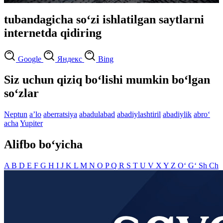
tubandagicha so‘zi ishlatilgan saytlarni
internetda qidiring
Google
Яндекс
Bing
Siz uchun qiziq bo‘lishi mumkin bo‘lgan
so‘zlar
Neptun
aʼlo
aberratsiya
abadulabad
abadiylashtiril
abadiylik
abro‘
acha
Yupiter
Alifbo bo‘yicha
A
B
D
E
F
G
H
I
J
K
L
M
N
O
P
Q
R
S
T
U
V
X
Y
Z
O‘
G‘
Sh
Ch