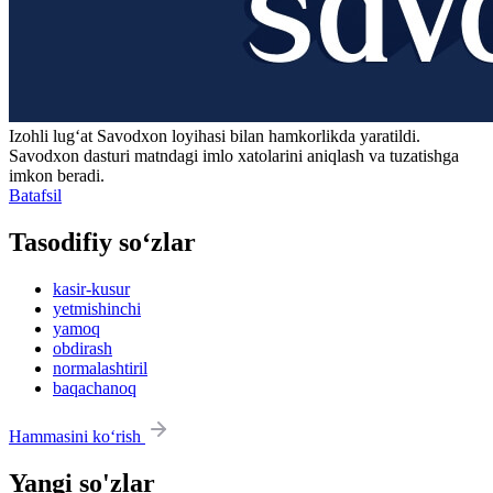
Izohli lugʻat
Savodxon
loyihasi bilan hamkorlikda yaratildi.
Savodxon dasturi matndagi imlo xatolarini aniqlash va tuzatishga
imkon beradi.
Batafsil
Tasodifiy so‘zlar
kasir-kusur
yetmishinchi
yamoq
obdirash
normalashtiril
baqachanoq
Hammasini ko‘rish
Yangi so'zlar