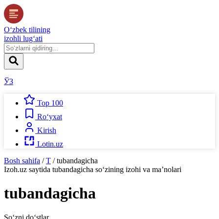
O‘zbek tilining
izohli lug‘ati
ЎЗ
Top 100
Ro‘yxat
Kirish
Lotin.uz
Bosh sahifa
/
T
/
tubandagicha
Izoh.uz
saytida
tubandagicha
so‘zining izohi va ma’nolari
tubandagicha
So‘zni do‘stlar