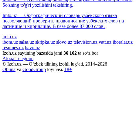
So'zning to'g'ri yozilishini tekshiring.
Imlo.uz — Орфографический словарь узбекского языка
позволяющий проверить правописание узбекских слов на
латинице и кириллице. В базе более 87 000 слов.
imlo.uz
ibora.uz
salsa.uz
skripka.uz
slovo.uz
television.uz
vatt.uz
iboralar.uz
resumes.uz
havo.uz
Izoh.uz saytining bazasida jami
36 162
ta so‘z bor
Aloqa
Telegram
© Izoh.uz — O‘zbek tilining izohli lug‘ati, 2014–2026
Obuna
va
GoodGroup
loyihasi.
18+