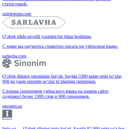
статистикой.
uztelegram.com
O‘zbek tilida savodli yozishni biz bilan boshlang.
С нами вы научитесь грамотно писать на узбекском языке.
sarlavha.com
O‘zbek tilining sinonimlar lug‘ati. Saytda 3300 tadan ortiq so‘zlar,
900 ga yaqin sinonim so‘zlar to‘plamiga jamlangan.
Словарь синонимов узбекского языка на нашем сайте
содержит более 3300 слов и 900 синонимов.
sinonim.uz
Imlo.uz — O'zbek tilining imlo lug'ati. Saytda 87 000 ortiq so'z bor.