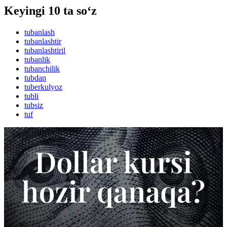
Keyingi 10 ta so‘z
tubanlash
tubanlashtir
tubanlashtiril
tubanlik
tubanchilik
tubdan
tuberkulyoz
tubli
tubsiz
tuf