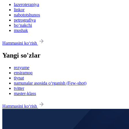
lazeroterapiya
linkor
nabototshunos
petrografiya
bo‘nakchi
mushak
Hammasini ko‘rish
Yangi so'zlar
rezyume
ensiramoq
tiynat
namunalar asosida o‘rganish (Few-shot)
tvitter
master-klass
Hammasini ko‘rish