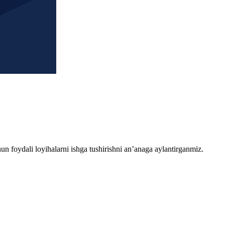
chun foydali loyihalarni ishga tushirishni an’anaga aylantirganmiz.