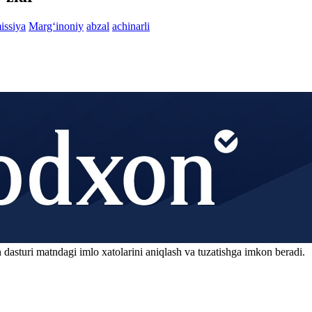
issiya
Marg‘inoniy
abzal
achinarli
 dasturi matndagi imlo xatolarini aniqlash va tuzatishga imkon beradi.