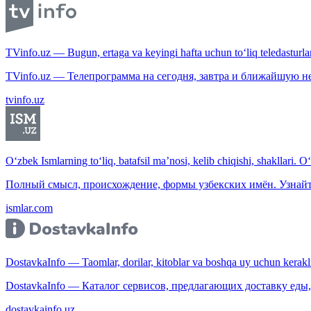
TVinfo.uz — Bugun, ertaga va keyingi hafta uchun to‘liq teledasturlar
TVinfo.uz — Телепрограмма на сегодня, завтра и ближайшую н
tvinfo.uz
O‘zbek Ismlarning to‘liq, batafsil ma’nosi, kelib chiqishi, shakllari. O
Полный смысл, происхождение, формы узбекских имён. Узнайт
ismlar.com
DostavkaInfo — Taomlar, dorilar, kitoblar va boshqa uy uchun kerakli b
DostavkaInfo — Каталог сервисов, предлагающих доставку еды, 
dostavkainfo.uz