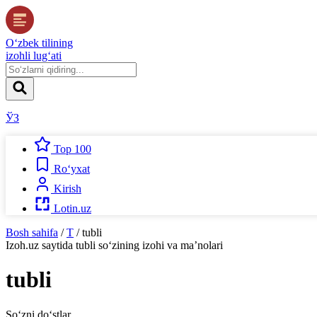
O‘zbek tilining
izohli lug‘ati
ЎЗ
Top 100
Ro‘yxat
Kirish
Lotin.uz
Bosh sahifa
/
T
/
tubli
Izoh.uz
saytida
tubli
so‘zining izohi va ma’nolari
tubli
So‘zni do‘stlar