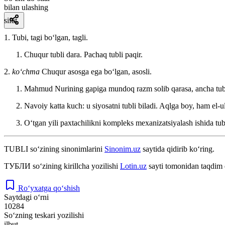
bilan ulashing
sifat
1. Tubi, tagi boʻlgan, tagli.
Chuqur tubli dara. Pachaq tubli paqir.
2.
koʻchma
Chuqur asosga ega boʻlgan, asosli.
Mahmud Nurining gapiga mundoq razm solib qarasa, ancha tub
Navoiy katta kuch: u siyosatni tubli biladi. Aqlga boy, ham el-u
Oʻtgan yili paxtachilikni kompleks mexanizatsiyalash ishida tubl
TUBLI
so‘zining sinonimlarini
Sinonim.uz
saytida qidirib ko‘ring.
ТУБЛИ
so‘zining kirillcha yozilishi
Lotin.uz
sayti tomonidan taqdim 
Ro‘yxatga qo‘shish
Saytdagi o‘rni
10284
So‘zning teskari yozilishi
ilbut