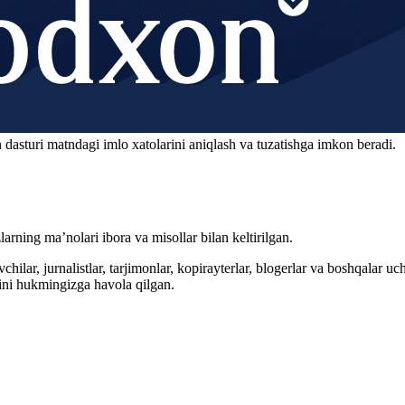
 dasturi matndagi imlo xatolarini aniqlash va tuzatishga imkon beradi.
arning ma’nolari ibora va misollar bilan keltirilgan.
hilar, jurnalistlar, tarjimonlar, kopirayterlar, blogerlar va boshqalar u
ini hukmingizga havola qilgan.