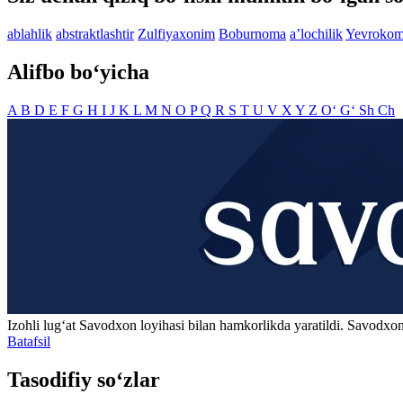
ablahlik
abstraktlashtir
Zulfiyaxonim
Boburnoma
aʼlochilik
Yevrokom
Alifbo bo‘yicha
A
B
D
E
F
G
H
I
J
K
L
M
N
O
P
Q
R
S
T
U
V
X
Y
Z
O‘
G‘
Sh
Ch
Izohli lugʻat
Savodxon
loyihasi bilan hamkorlikda yaratildi. Savodxon
Batafsil
Tasodifiy so‘zlar