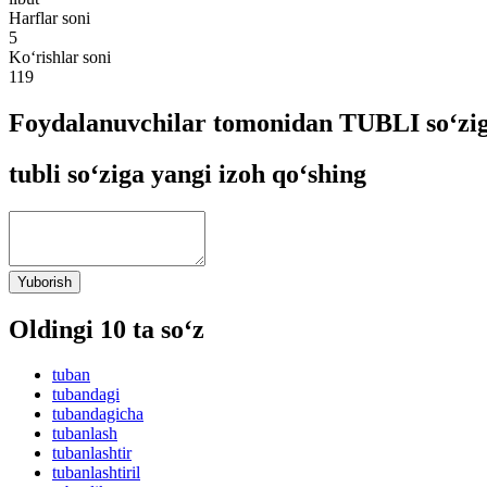
Harflar soni
5
Ko‘rishlar soni
119
Foydalanuvchilar tomonidan TUBLI so‘zig
tubli so‘ziga yangi izoh qo‘shing
Yuborish
Oldingi 10 ta so‘z
tuban
tubandagi
tubandagicha
tubanlash
tubanlashtir
tubanlashtiril