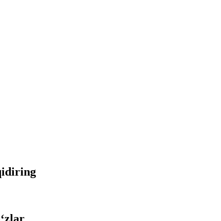
qidiring
‘zlar