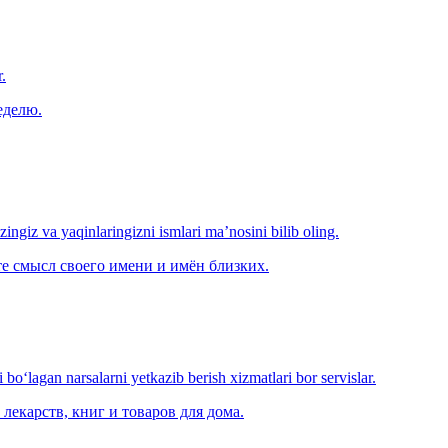
.
еделю.
‘zingiz va yaqinlaringizni ismlari ma’nosini bilib oling.
е смысл своего имени и имён близких.
o‘lagan narsalarni yetkazib berish xizmatlari bor servislar.
лекарств, книг и товаров для дома.