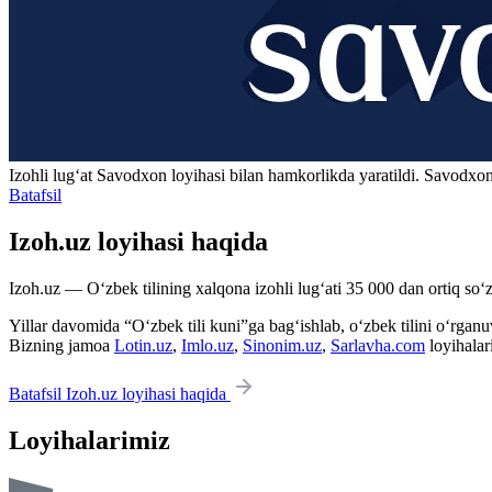
Izohli lugʻat
Savodxon
loyihasi bilan hamkorlikda yaratildi. Savodxon
Batafsil
Izoh.uz loyihasi haqida
Izoh.uz — O‘zbek tilining xalqona izohli lug‘ati 35 000 dan ortiq so‘zl
Yillar davomida “O‘zbek tili kuni”ga bag‘ishlab, o‘zbek tilini o‘rganuvc
Bizning jamoa
Lotin.uz
,
Imlo.uz
,
Sinonim.uz
,
Sarlavha.com
loyihalar
Batafsil Izoh.uz loyihasi haqida
Loyihalarimiz