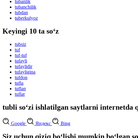
tubanlik
tubanchilik
tubdan
tuberkulyoz
Keyingi 10 ta so‘z
tubsiz
tuf
tuf-tuf
tufayli
tufaylidir
tufayligina
tufdon
tufla
tuflan
tuflat
tubli so‘zi ishlatilgan saytlarni internetda 
Google
Яндекс
Bing
Siz uchun qiziq bo‘lishi mumkin bo‘lgan so