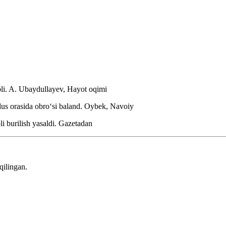
li.
A. Ubaydullayev, Hayot oqimi
lus orasida obroʻsi baland.
Oybek, Navoiy
i burilish yasaldi.
Gazetadan
qilingan.