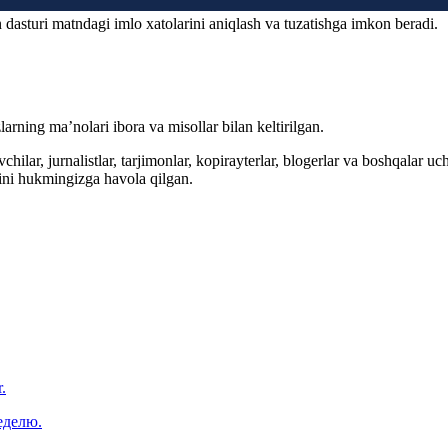
 dasturi matndagi imlo xatolarini aniqlash va tuzatishga imkon beradi.
arning ma’nolari ibora va misollar bilan keltirilgan.
hilar, jurnalistlar, tarjimonlar, kopirayterlar, blogerlar va boshqalar u
ini hukmingizga havola qilgan.
.
еделю.