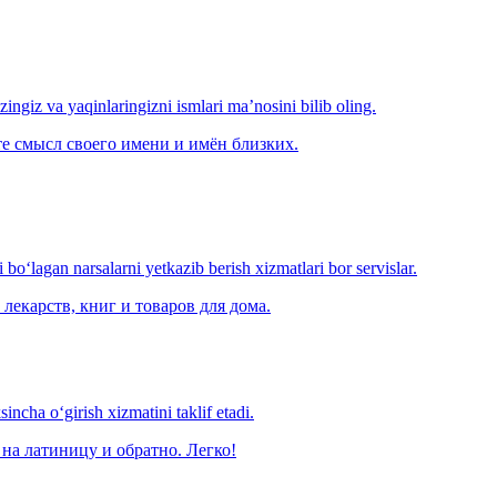
‘zingiz va yaqinlaringizni ismlari ma’nosini bilib oling.
е смысл своего имени и имён близких.
o‘lagan narsalarni yetkazib berish xizmatlari bor servislar.
лекарств, книг и товаров для дома.
ncha o‘girish xizmatini taklif etadi.
на латиницу и обратно. Легко!