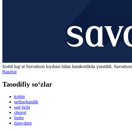
Izohli lugʻat
Savodxon
loyihasi bilan hamkorlikda yaratildi. Savodxon
Batafsil
Tasodifiy so‘zlar
kohin
serhashamlik
sag‘richi
oborot
bufer
dam-dam