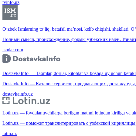
tvinfo.uz
O‘zbek Ismlarning to‘liq, batafsil ma’nosi, kelib chiqishi, shakllari. O
Полный смысл, происхождение, формы узбекских имён. Узнайт
ismlar.com
DostavkaInfo — Taomlar, dorilar, kitoblar va boshqa uy uchun kerakli b
DostavkaInfo — Каталог сервисов, предлагающих доставку еды, 
dostavkainfo.uz
Lotin.uz — foydalanuvchilarga berilgan matnni lotindan kirillga va aksi
Lotin.uz — поможет транслитерировать с узбекской кириллицы 
lotin.uz