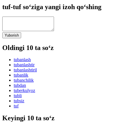
tuf-tuf so‘ziga yangi izoh qo‘shing
Yuborish
Oldingi 10 ta so‘z
tubanlash
tubanlashtir
tubanlashtiril
tubanlik
tubanchilik
tubdan
tuberkulyoz
tubli
tubsiz
tuf
Keyingi 10 ta so‘z