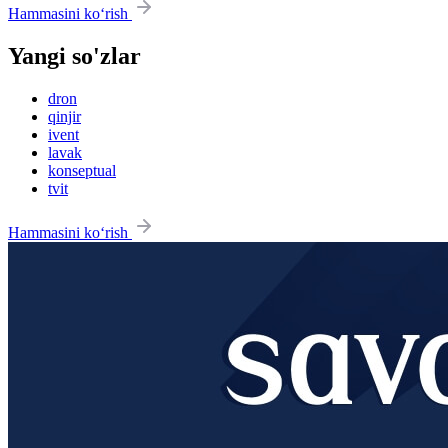
Hammasini ko‘rish
Yangi so'zlar
dron
qinjir
ivent
lavak
konseptual
tvit
Hammasini ko‘rish