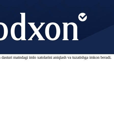
 dasturi matndagi imlo xatolarini aniqlash va tuzatishga imkon beradi.