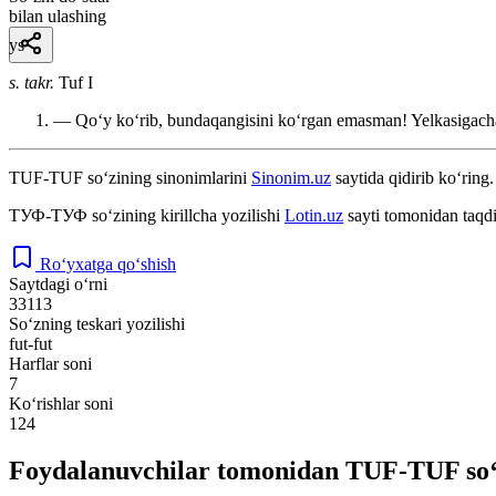
bilan ulashing
ys
s. takr.
Tuf I
— Qoʻy koʻrib, bundaqangisini koʻrgan emasman! Yelkasigacha n
TUF-TUF
so‘zining sinonimlarini
Sinonim.uz
saytida qidirib ko‘ring.
ТУФ-ТУФ
so‘zining kirillcha yozilishi
Lotin.uz
sayti tomonidan taqdi
Ro‘yxatga qo‘shish
Saytdagi o‘rni
33113
So‘zning teskari yozilishi
fut-fut
Harflar soni
7
Ko‘rishlar soni
124
Foydalanuvchilar tomonidan TUF-TUF so‘