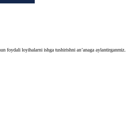
chun foydali loyihalarni ishga tushirishni an’anaga aylantirganmiz.