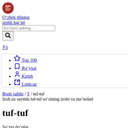
O‘zbek tilining
izohli lug‘ati
ЎЗ
Top 100
Ro‘yxat
Kirish
Lotin.uz
Bosh sahifa
/
T
/
tuf-tuf
Izoh.uz
saytida
tuf-tuf
so‘zining izohi va ma’nolari
tuf-tuf
So‘zni do‘stlar