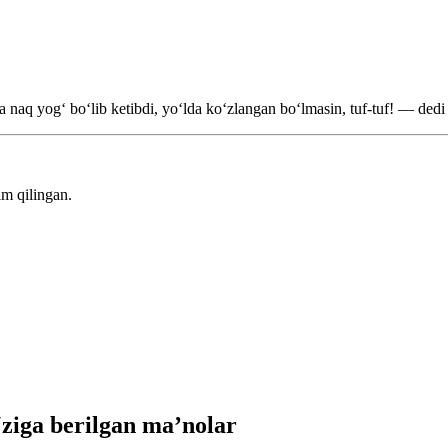
aq yogʻ boʻlib ketibdi, yoʻlda koʻzlangan boʻlmasin, tuf-tuf! — dedi
m qilingan.
ziga berilgan ma’nolar