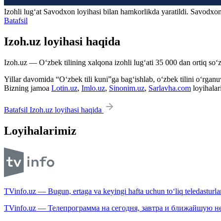
Izohli lugʻat
Savodxon
loyihasi bilan hamkorlikda yaratildi. Savodxon
Batafsil
Izoh.uz loyihasi haqida
Izoh.uz — O‘zbek tilining xalqona izohli lug‘ati 35 000 dan ortiq so‘zl
Yillar davomida “O‘zbek tili kuni”ga bag‘ishlab, o‘zbek tilini o‘rganuvc
Bizning jamoa
Lotin.uz
,
Imlo.uz
,
Sinonim.uz
,
Sarlavha.com
loyihalar
Batafsil Izoh.uz loyihasi haqida
Loyihalarimiz
TVinfo.uz — Bugun, ertaga va keyingi hafta uchun to‘liq teledasturlar
TVinfo.uz — Телепрограмма на сегодня, завтра и ближайшую н