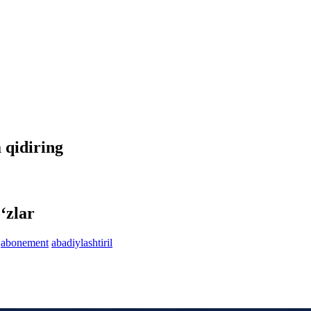
a qidiring
‘zlar
abonement
abadiylashtiril