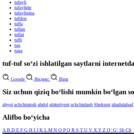
tufayli
tufaylidir
tufayligina
tufdon
tufla
tuflan
tuflat
tufli
tug
tuga
tuf-tuf so‘zi ishlatilgan saytlarni internetd
Google
Яндекс
Bing
Siz uchun qiziq bo‘lishi mumkin bo‘lgan so
abyot
achchiqtosh
abdol
abituriyent
achchiqlash
Shekspir
abadulabad
Alifbo bo‘yicha
A
B
D
E
F
G
H
I
J
K
L
M
N
O
P
Q
R
S
T
U
V
X
Y
Z
O‘
G‘
Sh
Ch