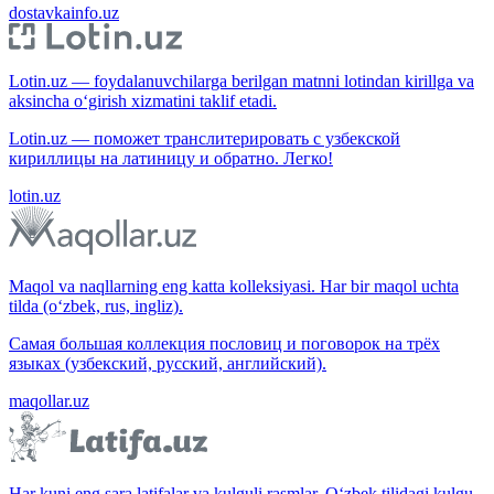
dostavkainfo.uz
Lotin.uz — foydalanuvchilarga berilgan matnni lotindan kirillga va
aksincha o‘girish xizmatini taklif etadi.
Lotin.uz — поможет транслитерировать с узбекской
кириллицы на латиницу и обратно. Легко!
lotin.uz
Maqol va naqllarning eng katta kolleksiyasi. Har bir maqol uchta
tilda (o‘zbek, rus, ingliz).
Самая большая коллекция пословиц и поговорок на трёх
языках (узбекский, русский, английский).
maqollar.uz
Har kuni eng sara latifalar va kulguli rasmlar. O‘zbek tilidagi kulgu