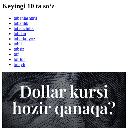
Keyingi 10 ta so‘z
tubanlashtiril
tubanlik
tubanchilik
tubdan
tuberkulyoz
tubli
tubsiz
tuf
tuf-tuf
tufayli