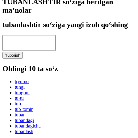
TUBANLASHTIR so‘ziga berilgan
ma’nolar
tubanlashtir so‘ziga yangi izoh qo‘shing
Yuborish
Oldingi 10 ta so‘z
tryumo
tungi
tungoni
tu-tu
tub
tub-tomir
tuban
tubandagi
tubandagicha
tubanlash