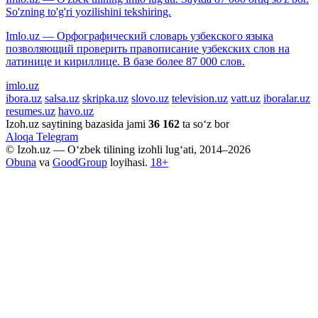
So'zning to'g'ri yozilishini tekshiring.
Imlo.uz — Орфографический словарь узбекского языка
позволяющий проверить правописание узбекских слов на
латинице и кириллице. В базе более 87 000 слов.
imlo.uz
ibora.uz
salsa.uz
skripka.uz
slovo.uz
television.uz
vatt.uz
iboralar.uz
resumes.uz
havo.uz
Izoh.uz saytining bazasida jami
36 162
ta so‘z bor
Aloqa
Telegram
© Izoh.uz — O‘zbek tilining izohli lug‘ati, 2014–2026
Obuna
va
GoodGroup
loyihasi.
18+