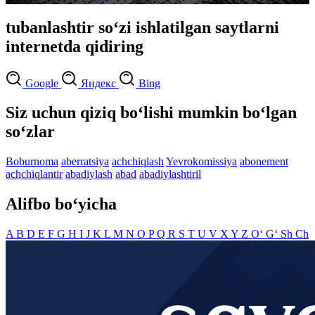
tubanlashtir so‘zi ishlatilgan saytlarni
internetda qidiring
Google
Яндекс
Bing
Siz uchun qiziq bo‘lishi mumkin bo‘lgan
so‘zlar
Boburnoma
aberratsiya
achchiqlash
Yevrokomissiya
abonement
achchiqlantir
abadiylash
abad
abadiylashtiril
Alifbo bo‘yicha
A
B
D
E
F
G
H
I
J
K
L
M
N
O
P
Q
R
S
T
U
V
X
Y
Z
O‘
G‘
Sh
Ch