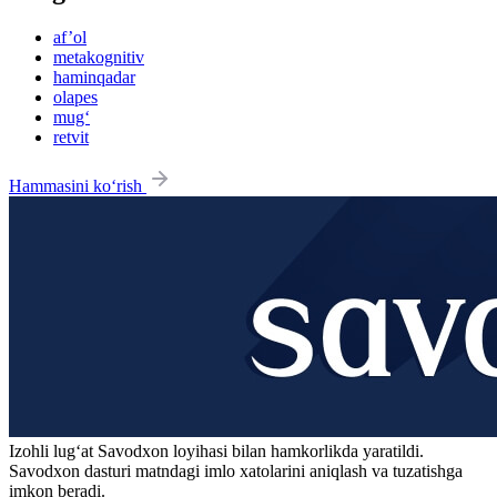
af’ol
metakognitiv
haminqadar
olapes
mug‘
retvit
Hammasini ko‘rish
Izohli lugʻat
Savodxon
loyihasi bilan hamkorlikda yaratildi.
Savodxon dasturi matndagi imlo xatolarini aniqlash va tuzatishga
imkon beradi.