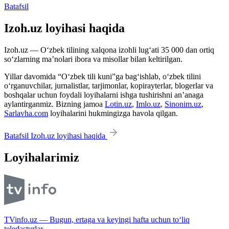
Batafsil
Izoh.uz loyihasi haqida
Izoh.uz — O‘zbek tilining xalqona izohli lug‘ati 35 000 dan ortiq
so‘zlarning ma’nolari ibora va misollar bilan keltirilgan.
Yillar davomida “O‘zbek tili kuni”ga bag‘ishlab, o‘zbek tilini
o‘rganuvchilar, jurnalistlar, tarjimonlar, kopirayterlar, blogerlar va
boshqalar uchun foydali loyihalarni ishga tushirishni an’anaga
aylantirganmiz. Bizning jamoa
Lotin.uz
,
Imlo.uz
,
Sinonim.uz
,
Sarlavha.com
loyihalarini hukmingizga havola qilgan.
Batafsil Izoh.uz loyihasi haqida
Loyihalarimiz
TVinfo.uz — Bugun, ertaga va keyingi hafta uchun to‘liq
teledasturlar.