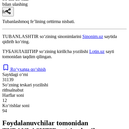
bilan ulashing
fe’l
Tubanlashmoq feʼlining orttirma nisbati.
TUBANLASHTIR
so‘zining sinonimlarini
Sinonim.uz
saytida
qidirib ko‘ring.
ТУБАНЛАШТИР
so‘zining kirillcha yozilishi
Lotin.uz
sayti
tomonidan taqdim qilingan.
Ro‘yxatga qo‘shish
Saytdagi o‘rni
31139
So‘zning teskari yozilishi
rithsalnabut
Harflar soni
12
Ko‘rishlar soni
94
Foydalanuvchilar tomonidan