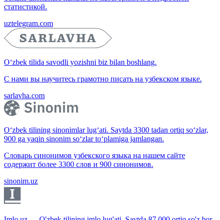
статистикой.
uztelegram.com
O‘zbek tilida savodli yozishni biz bilan boshlang.
С нами вы научитесь грамотно писать на узбекском языке.
sarlavha.com
O‘zbek tilining sinonimlar lug‘ati. Saytda 3300 tadan ortiq so‘zlar,
900 ga yaqin sinonim so‘zlar to‘plamiga jamlangan.
Словарь синонимов узбекского языка на нашем сайте
содержит более 3300 слов и 900 синонимов.
sinonim.uz
Imlo.uz — O'zbek tilining imlo lug'ati. Saytda 87 000 ortiq so'z bor.