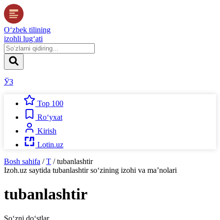
O‘zbek tilining
izohli lug‘ati
ЎЗ
Top 100
Ro‘yxat
Kirish
Lotin.uz
Bosh sahifa
/
T
/
tubanlashtir
Izoh.uz
saytida
tubanlashtir
so‘zining izohi va ma’nolari
tubanlashtir
So‘zni do‘stlar