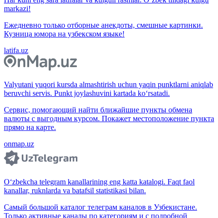
markazi!
Ежедневно только отборные анекдоты, смешные картинки.
Кузница юмора на узбекском языке!
latifa.uz
Valyutani yuqori kursda almashtirish uchun yaqin punktlarni aniqlab
beruvchi servis. Punkt joylashuvini kartada ko‘rsatadi.
Сервис, помогающий найти ближайшие пункты обмена
валюты с выгодным курсом. Покажет местоположение пункта
прямо на карте.
onmap.uz
O‘zbekcha telegram kanallarining eng katta katalogi. Faqt faol
kanallar, ruknlarda va batafsil statistikasi bilan.
Самый большой каталог телеграм каналов в Узбекистане.
Только активные каналы по категориям и с подробной