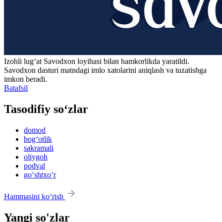
Izohli lugʻat
Savodxon
loyihasi bilan hamkorlikda yaratildi.
Savodxon dasturi matndagi imlo xatolarini aniqlash va tuzatishga
imkon beradi.
Batafsil
Tasodifiy so‘zlar
domod
bog‘otlik
sakramali
oliygoh
podval
go‘shtxo‘r
Hammasini ko‘rish
Yangi so'zlar