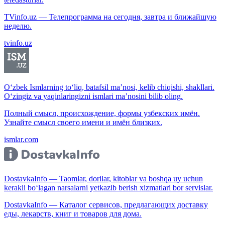
TVinfo.uz — Телепрограмма на сегодня, завтра и ближайшую
неделю.
tvinfo.uz
O‘zbek Ismlarning to‘liq, batafsil ma’nosi, kelib chiqishi, shakllari.
O‘zingiz va yaqinlaringizni ismlari ma’nosini bilib oling.
Полный смысл, происхождение, формы узбекских имён.
Узнайте смысл своего имени и имён близких.
ismlar.com
DostavkaInfo — Taomlar, dorilar, kitoblar va boshqa uy uchun
kerakli bo‘lagan narsalarni yetkazib berish xizmatlari bor servislar.
DostavkaInfo — Каталог сервисов, предлагающих доставку
еды, лекарств, книг и товаров для дома.