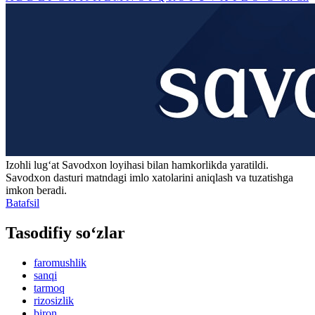
Izohli lugʻat
Savodxon
loyihasi bilan hamkorlikda yaratildi.
Savodxon dasturi matndagi imlo xatolarini aniqlash va tuzatishga
imkon beradi.
Batafsil
Tasodifiy so‘zlar
faromushlik
sanqi
tarmoq
rizosizlik
biron