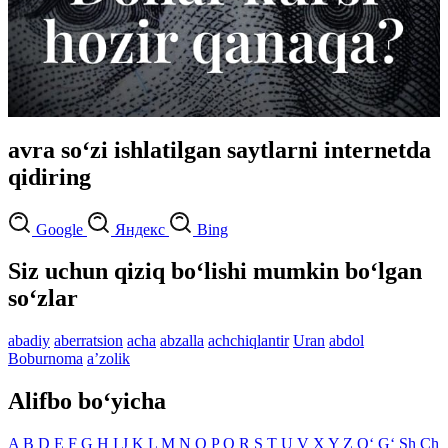
avra so‘zi ishlatilgan saytlarni internetda
qidiring
Google
Яндекс
Bing
Siz uchun qiziq bo‘lishi mumkin bo‘lgan
so‘zlar
abadiy
aberratsion
acha
abzalla
achchiqlantir
Uran
abdol
Boburnoma
aʼzolik
Alifbo bo‘yicha
A
B
D
E
F
G
H
I
J
K
L
M
N
O
P
Q
R
S
T
U
V
X
Y
Z
O‘
G‘
Sh
Ch