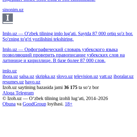
sinonim.uz
Imlo.uz — O'zbek tilining imlo lug'ati. Saytda 87 000 ortiq so'z bor.
So'zning to'g'ri yozilishini tekshiring.
Imlo.uz — Орфографический словарь узбекского языка
позволяющий проверить правописание узбекских слов на
латинице и кириллице. В базе более 87 000 слов.
imlo.uz
ibora.uz
salsa.uz
skripka.uz
slovo.uz
television.uz
vatt.uz
iboralar.uz
resumes.uz
havo.uz
Izoh.uz saytining bazasida jami
36 175
ta so‘z bor
Aloqa
Telegram
© Izoh.uz — O‘zbek tilining izohli lug‘ati, 2014–2026
Obuna
va
GoodGroup
loyihasi.
18+