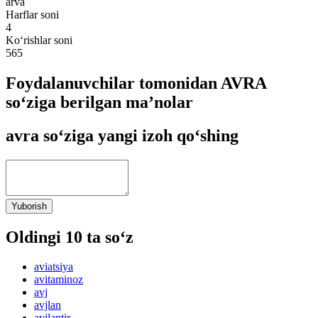
arva
Harflar soni
4
Ko‘rishlar soni
565
Foydalanuvchilar tomonidan AVRA
so‘ziga berilgan ma’nolar
avra so‘ziga yangi izoh qo‘shing
Yuborish
Oldingi 10 ta so‘z
aviatsiya
avitaminoz
avj
avjlan
avjlantir