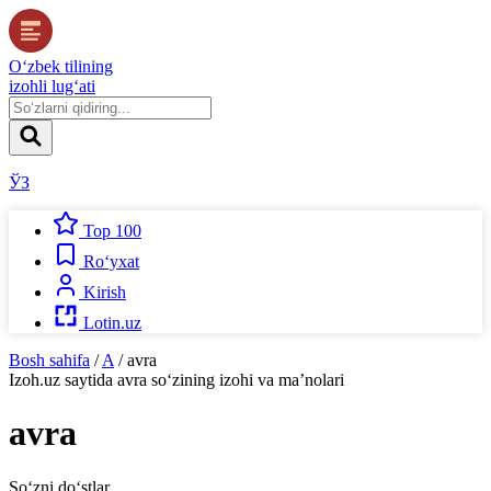
O‘zbek tilining
izohli lug‘ati
ЎЗ
Top 100
Ro‘yxat
Kirish
Lotin.uz
Bosh sahifa
/
A
/
avra
Izoh.uz
saytida
avra
so‘zining izohi va ma’nolari
avra
So‘zni do‘stlar