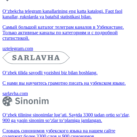
O‘zbekcha telegram kanallarining eng katta katalogi. Faqt faol
kanallar, ruknlarda va batafsil statistikasi bilan.
Самый большой каталог телеграм каналов в Узбекистане.
Только активные каналы по категориям и с подробной
статистикой.
uztelegram.com
O‘zbek tilida savodli yozishni biz bilan boshlang.
С нами вы научитесь грамотно писать на узбекском языке.
sarlavha.com
O‘zbek tilining sinonimlar lug‘ati. Saytda 3300 tadan ortiq so‘zlar,
900 ga yaqin sinonim so‘zlar to‘plamiga jamlangan.
Словарь синонимов узбекского языка на нашем сайте
содержит более 3300 слов и 900 синонимов.