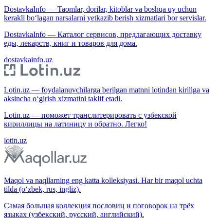
DostavkaInfo — Taomlar, dorilar, kitoblar va boshqa uy uchun
kerakli bo‘lagan narsalarni yetkazib berish xizmatlari bor servislar.
DostavkaInfo — Каталог сервисов, предлагающих доставку
еды, лекарств, книг и товаров для дома.
dostavkainfo.uz
Lotin.uz — foydalanuvchilarga berilgan matnni lotindan kirillga va
aksincha o‘girish xizmatini taklif etadi.
Lotin.uz — поможет транслитерировать с узбекской
кириллицы на латиницу и обратно. Легко!
lotin.uz
Maqol va naqllarning eng katta kolleksiyasi. Har bir maqol uchta
tilda (o‘zbek, rus, ingliz).
Самая большая коллекция пословиц и поговорок на трёх
языках (узбекский, русский, английский).