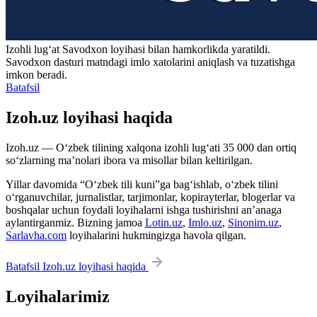
Izohli lugʻat
Savodxon
loyihasi bilan hamkorlikda yaratildi.
Savodxon dasturi matndagi imlo xatolarini aniqlash va tuzatishga
imkon beradi.
Batafsil
Izoh.uz loyihasi haqida
Izoh.uz — O‘zbek tilining xalqona izohli lug‘ati 35 000 dan ortiq
so‘zlarning ma’nolari ibora va misollar bilan keltirilgan.
Yillar davomida “O‘zbek tili kuni”ga bag‘ishlab, o‘zbek tilini
o‘rganuvchilar, jurnalistlar, tarjimonlar, kopirayterlar, blogerlar va
boshqalar uchun foydali loyihalarni ishga tushirishni an’anaga
aylantirganmiz. Bizning jamoa
Lotin.uz
,
Imlo.uz
,
Sinonim.uz
,
Sarlavha.com
loyihalarini hukmingizga havola qilgan.
Batafsil Izoh.uz loyihasi haqida
Loyihalarimiz