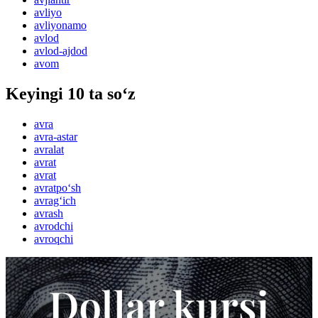
avliyo
avliyonamo
avlod
avlod-ajdod
avom
Keyingi 10 ta so‘z
avra
avra-astar
avralat
avrat
avrat
avratpo‘sh
avrag‘ich
avrash
avrodchi
avroqchi