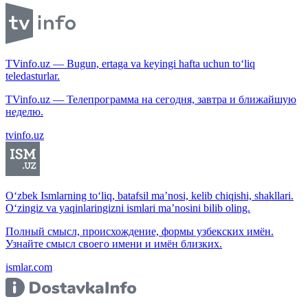
TVinfo.uz — Bugun, ertaga va keyingi hafta uchun to‘liq
teledasturlar.
TVinfo.uz — Телепрограмма на сегодня, завтра и ближайшую
неделю.
tvinfo.uz
O‘zbek Ismlarning to‘liq, batafsil ma’nosi, kelib chiqishi, shakllari.
O‘zingiz va yaqinlaringizni ismlari ma’nosini bilib oling.
Полный смысл, происхождение, формы узбекских имён.
Узнайте смысл своего имени и имён близких.
ismlar.com