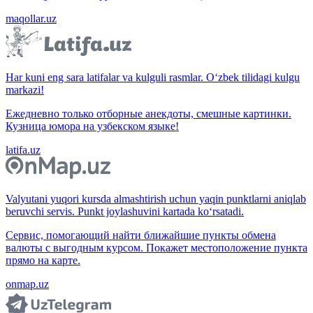
maqollar.uz
Har kuni eng sara latifalar va kulguli rasmlar. O‘zbek tilidagi kulgu
markazi!
Ежедневно только отборные анекдоты, смешные картинки.
Кузница юмора на узбекском языке!
latifa.uz
Valyutani yuqori kursda almashtirish uchun yaqin punktlarni aniqlab
beruvchi servis. Punkt joylashuvini kartada ko‘rsatadi.
Сервис, помогающий найти ближайшие пункты обмена
валюты с выгодным курсом. Покажет местоположение пункта
прямо на карте.
onmap.uz