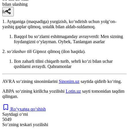
bilan ulashing
fe’l
1. Aytganiga (maqsadiga) yurgizish, koʻndirish uchun yolgʻon-
yashiq gaplar qilmoq, ustalik bilan aldab-suldamoq.
Baqqol bu soʻzlarni eshitmaganday avrayverdi: Men sizning
foydangizni oʻylayman.
Oybek, Tanlangan asarlar
2.
so‘zlashuv tili
Gipnoz qilmoq (ilon haqida).
Ilon zaharli tilini chiqarib turib, sehrli koʻzi bilan uchar
qushlarni avraydi.
Qahramonlar
AVRA
so‘zining sinonimlarini
Sinonim.uz
saytida qidirib ko‘ring.
АВРА
so‘zining kirillcha yozilishi
Lotin.uz
sayti tomonidan taqdim
qilingan.
Ro‘yxatga qo‘shish
Saytdagi o‘rni
5049
So‘zning teskari yozilishi