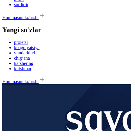
surdirtir
Hammasini ko‘rish
Yangi so'zlar
proletar
koagulyatsiya
vunderkind
chig‘ana
karshering
kirishmoq
Hammasini ko‘rish