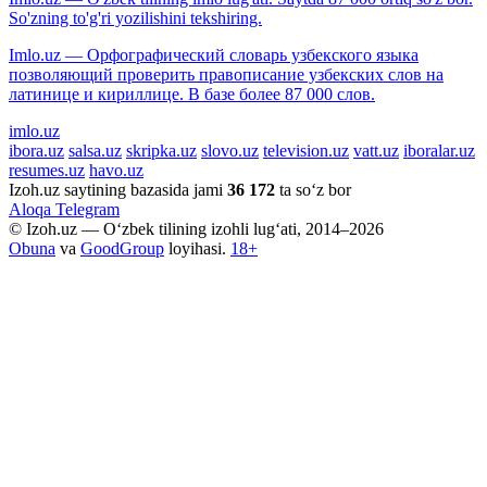
So'zning to'g'ri yozilishini tekshiring.
Imlo.uz — Орфографический словарь узбекского языка
позволяющий проверить правописание узбекских слов на
латинице и кириллице. В базе более 87 000 слов.
imlo.uz
ibora.uz
salsa.uz
skripka.uz
slovo.uz
television.uz
vatt.uz
iboralar.uz
resumes.uz
havo.uz
Izoh.uz saytining bazasida jami
36 172
ta so‘z bor
Aloqa
Telegram
© Izoh.uz — O‘zbek tilining izohli lug‘ati, 2014–2026
Obuna
va
GoodGroup
loyihasi.
18+