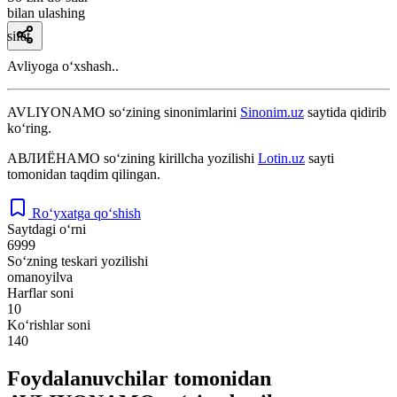
bilan ulashing
sifat
Avliyoga oʻxshash..
AVLIYONAMO
so‘zining sinonimlarini
Sinonim.uz
saytida qidirib
ko‘ring.
АВЛИЁНАМО
so‘zining kirillcha yozilishi
Lotin.uz
sayti
tomonidan taqdim qilingan.
Ro‘yxatga qo‘shish
Saytdagi o‘rni
6999
So‘zning teskari yozilishi
omanoyilva
Harflar soni
10
Ko‘rishlar soni
140
Foydalanuvchilar tomonidan