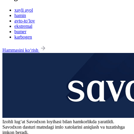
xayli ayol
hamin
avto-to‘lov
ekstremal
bumer
karbogen
Hammasini ko‘rish
Izohli lugʻat
Savodxon
loyihasi bilan hamkorlikda yaratildi.
Savodxon dasturi matndagi imlo xatolarini aniqlash va tuzatishga
imkon beradi.