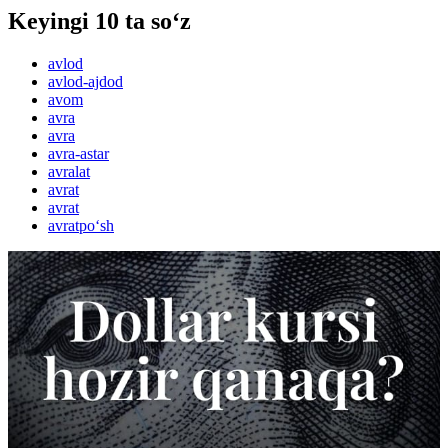
Keyingi 10 ta so‘z
avlod
avlod-ajdod
avom
avra
avra
avra-astar
avralat
avrat
avrat
avratpo‘sh