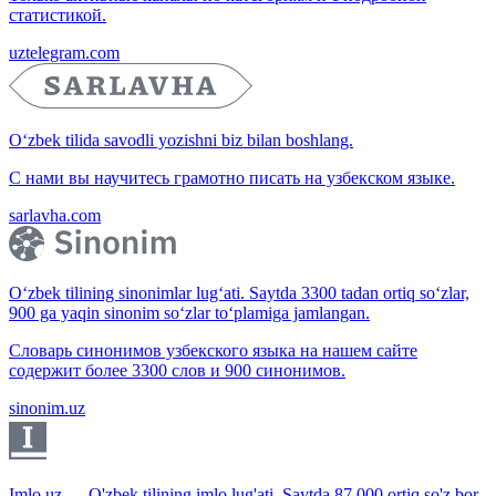
статистикой.
uztelegram.com
O‘zbek tilida savodli yozishni biz bilan boshlang.
С нами вы научитесь грамотно писать на узбекском языке.
sarlavha.com
O‘zbek tilining sinonimlar lug‘ati. Saytda 3300 tadan ortiq so‘zlar,
900 ga yaqin sinonim so‘zlar to‘plamiga jamlangan.
Словарь синонимов узбекского языка на нашем сайте
содержит более 3300 слов и 900 синонимов.
sinonim.uz
Imlo.uz — O'zbek tilining imlo lug'ati. Saytda 87 000 ortiq so'z bor.