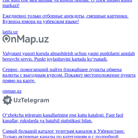
markazi!
Ежедневно только отборные анекдоты, смешные картинки.
Кузница юмора на узбекском языке!
latifa.uz
Valyutani yuqori kursda almashtirish uchun yaqin punktlarni aniqlab
beruvchi servis. Punkt joylashuvini kartada ko‘rsatadi.
Сервис, помогающий найти ближайшие пункты обмена
валюты с выгодным курсом. Покажет местоположение пункта
прямо на карте.
onmap.uz
O‘zbekcha telegram kanallarining eng katta katalogi. Faqt faol
kanallar, ruknlarda va batafsil statistikasi bilan.
Самый большой каталог телеграм каналов в Узбекистане.
Только активные каналы по категориям и с подробной