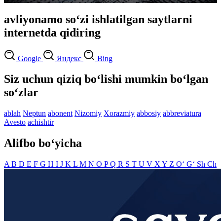
avliyonamo so‘zi ishlatilgan saytlarni
internetda qidiring
Google
Яндекс
Bing
Siz uchun qiziq bo‘lishi mumkin bo‘lgan
so‘zlar
ablah
Neptun
abonent
Nizomiy
Xorazmiy
abbosiy
abbreviatura
Avesto
achishtir
Alifbo bo‘yicha
A
B
D
E
F
G
H
I
J
K
L
M
N
O
P
Q
R
S
T
U
V
X
Y
Z
O‘
G‘
Sh
Ch