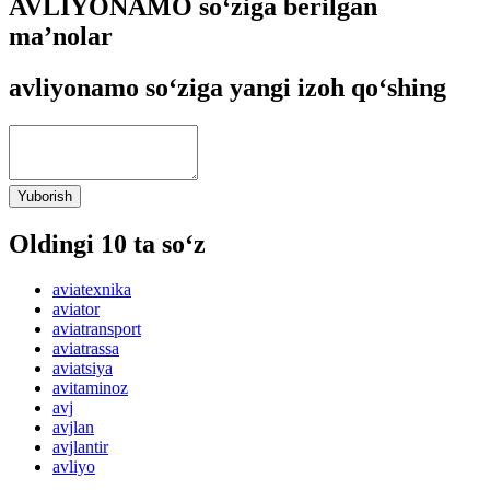
AVLIYONAMO so‘ziga berilgan
ma’nolar
avliyonamo so‘ziga yangi izoh qo‘shing
Yuborish
Oldingi 10 ta so‘z
aviatexnika
aviator
aviatransport
aviatrassa
aviatsiya
avitaminoz
avj
avjlan
avjlantir
avliyo