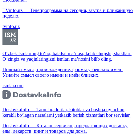
TVinfo.uz — Телепрограмма на сегодня, завтра и ближайшую
неделю.
tvinfo.uz
O‘zbek Ismlarning to‘liq, batafsil ma’nosi, kelib chiqishi, shakllari.
O‘zingiz va yaqinlaringizni ismlari ma’nosini bilib oling.
Полный смысл, происхождение, формы узбекских имён.
Узнайте смысл своего имени и имён близких.
ismlar.com
DostavkaInfo — Taomlar, dorilar, kitoblar va boshqa uy uchun
kerakli bo‘lagan narsalarni yetkazib berish xizmatlari bor servislar.
DostavkaInfo — Каталог сервисов, предлагающих доставку
еды, лекарств, книг и товаров для дома.