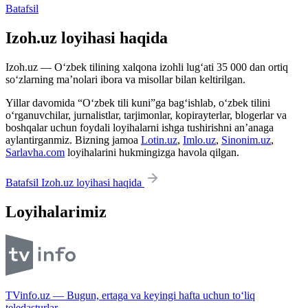
Batafsil
Izoh.uz loyihasi haqida
Izoh.uz — O‘zbek tilining xalqona izohli lug‘ati 35 000 dan ortiq
so‘zlarning ma’nolari ibora va misollar bilan keltirilgan.
Yillar davomida “O‘zbek tili kuni”ga bag‘ishlab, o‘zbek tilini
o‘rganuvchilar, jurnalistlar, tarjimonlar, kopirayterlar, blogerlar va
boshqalar uchun foydali loyihalarni ishga tushirishni an’anaga
aylantirganmiz. Bizning jamoa
Lotin.uz
,
Imlo.uz
,
Sinonim.uz
,
Sarlavha.com
loyihalarini hukmingizga havola qilgan.
Batafsil Izoh.uz loyihasi haqida
Loyihalarimiz
TVinfo.uz — Bugun, ertaga va keyingi hafta uchun to‘liq
teledasturlar.