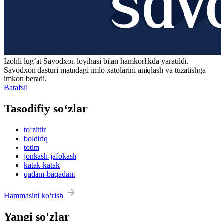
Izohli lugʻat
Savodxon
loyihasi bilan hamkorlikda yaratildi.
Savodxon dasturi matndagi imlo xatolarini aniqlash va tuzatishga
imkon beradi.
Batafsil
Tasodifiy so‘zlar
to‘zittir
boldiriq
totim
jonkash-jafokash
katak-katak
qadam-baqadam
Hammasini ko‘rish
Yangi so'zlar