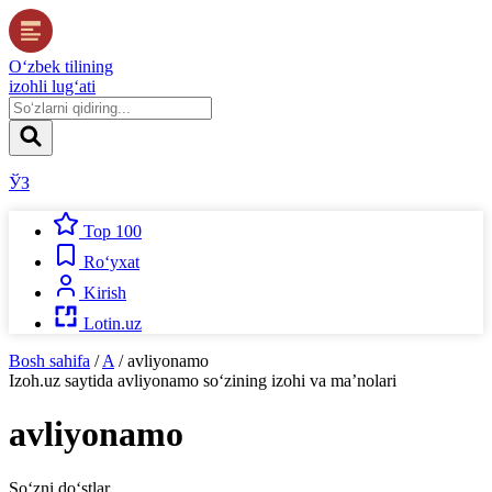
O‘zbek tilining
izohli lug‘ati
ЎЗ
Top 100
Ro‘yxat
Kirish
Lotin.uz
Bosh sahifa
/
A
/
avliyonamo
Izoh.uz
saytida
avliyonamo
so‘zining izohi va ma’nolari
avliyonamo
So‘zni do‘stlar