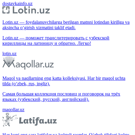
dostavkainfo.uz
Lotin.uz — foydalanuvchilarga berilgan matnni lotindan kirillga va
aksincha o‘girish xizmatini taklif etadi.
Lotin.uz — поможет транслитерировать с узбекской
кириллицы на латиницу и обратно. Легко!
lotin.uz
Maqol va naqllarning eng katta kolleksiyasi. Har bir maqol uchta
tilda (o‘zbek, rus, ingliz).
Самая большая коллекция пословиц и поговорок на трёх
языках (узбекский, русский, английский).
maqollar.uz
Har kuni eng sara latifalar va kulguli rasmlar. O‘zbek tilidagi kulgu