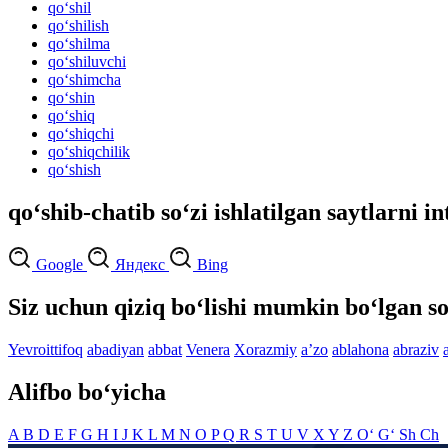
qo‘shil
qo‘shilish
qo‘shilma
qo‘shiluvchi
qo‘shimcha
qo‘shin
qo‘shiq
qo‘shiqchi
qo‘shiqchilik
qo‘shish
qo‘shib-chatib so‘zi ishlatilgan saytlarni i
Google
Яндекс
Bing
Siz uchun qiziq bo‘lishi mumkin bo‘lgan so
Yevroittifoq
abadiyan
abbat
Venera
Xorazmiy
aʼzo
ablahona
abraziv
Alifbo bo‘yicha
A
B
D
E
F
G
H
I
J
K
L
M
N
O
P
Q
R
S
T
U
V
X
Y
Z
O‘
G‘
Sh
Ch