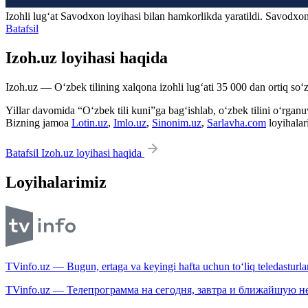
Izohli lugʻat
Savodxon
loyihasi bilan hamkorlikda yaratildi. Savodxon
Batafsil
Izoh.uz loyihasi haqida
Izoh.uz — O‘zbek tilining xalqona izohli lug‘ati 35 000 dan ortiq so‘zl
Yillar davomida “O‘zbek tili kuni”ga bag‘ishlab, o‘zbek tilini o‘rganuvc
Bizning jamoa
Lotin.uz
,
Imlo.uz
,
Sinonim.uz
,
Sarlavha.com
loyihalar
Batafsil Izoh.uz loyihasi haqida
Loyihalarimiz
TVinfo.uz — Bugun, ertaga va keyingi hafta uchun to‘liq teledasturlar
TVinfo.uz — Телепрограмма на сегодня, завтра и ближайшую н