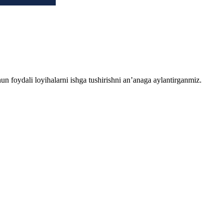
chun foydali loyihalarni ishga tushirishni an’anaga aylantirganmiz.