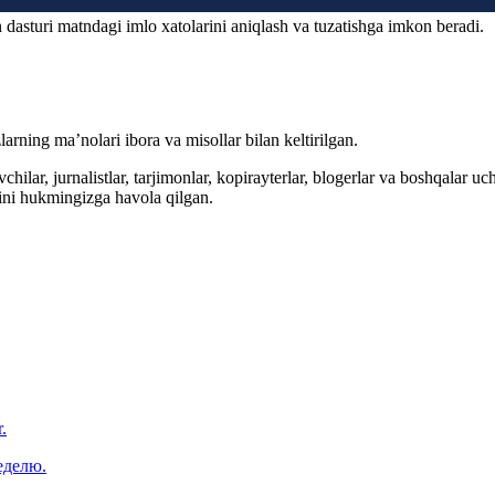
 dasturi matndagi imlo xatolarini aniqlash va tuzatishga imkon beradi.
arning ma’nolari ibora va misollar bilan keltirilgan.
hilar, jurnalistlar, tarjimonlar, kopirayterlar, blogerlar va boshqalar u
ini hukmingizga havola qilgan.
.
еделю.