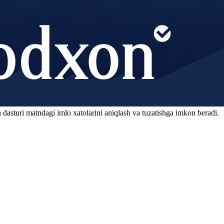
 dasturi matndagi imlo xatolarini aniqlash va tuzatishga imkon beradi.