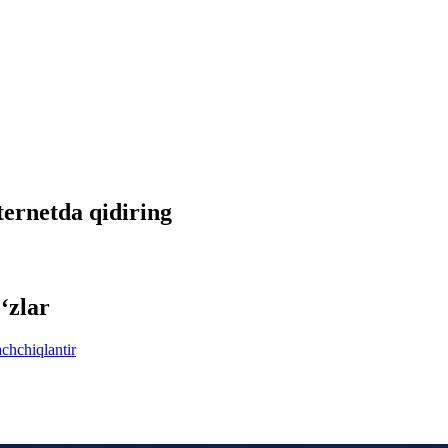
nternetda qidiring
‘zlar
achchiqlantir