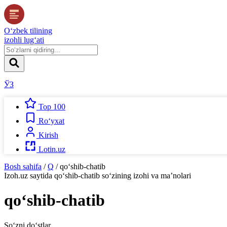
O‘zbek tilining
izohli lug‘ati
ЎЗ
Top 100
Ro‘yxat
Kirish
Lotin.uz
Bosh sahifa
/
Q
/
qo‘shib-chatib
Izoh.uz
saytida
qo‘shib-chatib
so‘zining izohi va ma’nolari
qo‘shib-chatib
So‘zni do‘stlar