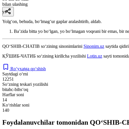
bilan ulashing
ys
Yolgʻon, behuda, boʻlmagʻur gaplar aralashtirib, aldab.
Baʼzida bitta yo boʻlgan, yo boʻlmagan voqeani bir emas, bir n
QO‘SHIB-CHATIB
so‘zining sinonimlarini
Sinonim.uz
saytida qidiri
ҚЎШИБ-ЧАТИБ
so‘zining kirillcha yozilishi
Lotin.uz
sayti tomonida
Ro‘yxatga qo‘shish
Saytdagi o‘rni
12251
So‘zning teskari yozilishi
bitahc-bihs‘oq
Harflar soni
14
Ko‘rishlar soni
140
Foydalanuvchilar tomonidan QO‘SHIB-CH