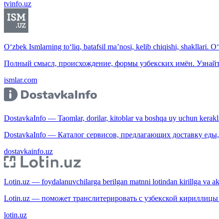
tvinfo.uz
O‘zbek Ismlarning to‘liq, batafsil ma’nosi, kelib chiqishi, shakllari. O
Полный смысл, происхождение, формы узбекских имён. Узнайт
ismlar.com
DostavkaInfo — Taomlar, dorilar, kitoblar va boshqa uy uchun kerakli b
DostavkaInfo — Каталог сервисов, предлагающих доставку еды, 
dostavkainfo.uz
Lotin.uz — foydalanuvchilarga berilgan matnni lotindan kirillga va aksi
Lotin.uz — поможет транслитерировать с узбекской кириллицы 
lotin.uz