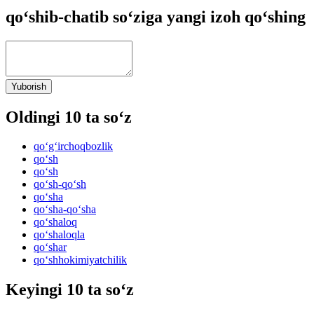
qo‘shib-chatib so‘ziga yangi izoh qo‘shing
Yuborish
Oldingi 10 ta so‘z
qo‘g‘irchoqbozlik
qo‘sh
qo‘sh
qo‘sh-qo‘sh
qo‘sha
qo‘sha-qo‘sha
qo‘shaloq
qo‘shaloqla
qo‘shar
qo‘shhokimiyatchilik
Keyingi 10 ta so‘z