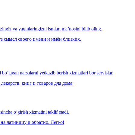
‘zingiz va yaqinlaringizni ismlari ma’nosini bilib oling.
е смысл своего имени и имён близких.
o‘lagan narsalarni yetkazib berish xizmatlari bor servislar.
лекарств, книг и товаров для дома.
ncha o‘girish xizmatini taklif etadi.
на латиницу и обратно. Легко!