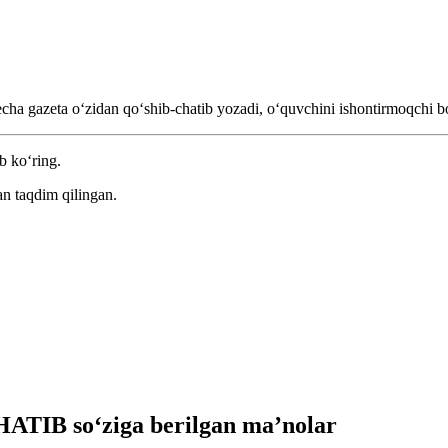
echa gazeta oʻzidan qoʻshib-chatib yozadi, oʻquvchini ishontirmoqchi b
b ko‘ring.
n taqdim qilingan.
ATIB so‘ziga berilgan ma’nolar