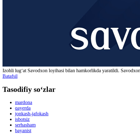
Izohli lugʻat
Savodxon
loyihasi bilan hamkorlikda yaratildi. Savodxon
Batafsil
Tasodifiy so‘zlar
mardona
qayerda
jonkash-jafokash
isbotsiz
serhasham
bayanist