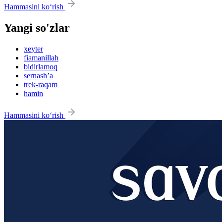
Hammasini ko‘rish
Yangi so'zlar
xeyter
fiamanillah
bidirlamoq
sernash’a
trek-raqam
hamin
Hammasini ko‘rish