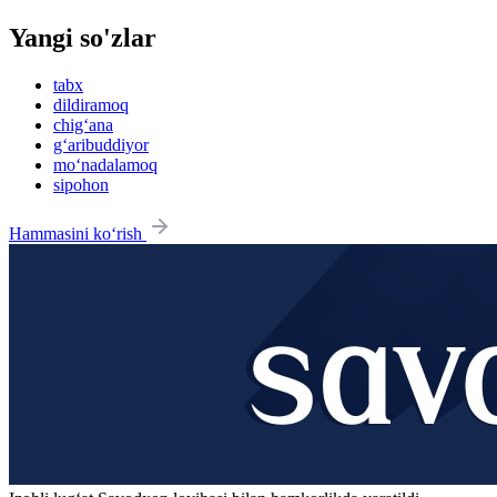
Yangi so'zlar
tabx
dildiramoq
chig‘ana
g‘aribuddiyor
mo‘nadalamoq
sipohon
Hammasini ko‘rish