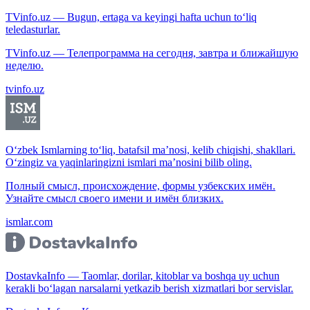
TVinfo.uz — Bugun, ertaga va keyingi hafta uchun to‘liq
teledasturlar.
TVinfo.uz — Телепрограмма на сегодня, завтра и ближайшую
неделю.
tvinfo.uz
O‘zbek Ismlarning to‘liq, batafsil ma’nosi, kelib chiqishi, shakllari.
O‘zingiz va yaqinlaringizni ismlari ma’nosini bilib oling.
Полный смысл, происхождение, формы узбекских имён.
Узнайте смысл своего имени и имён близких.
ismlar.com
DostavkaInfo — Taomlar, dorilar, kitoblar va boshqa uy uchun
kerakli bo‘lagan narsalarni yetkazib berish xizmatlari bor servislar.