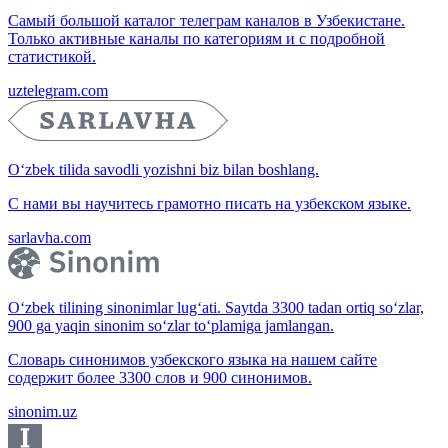
Самый большой каталог телеграм каналов в Узбекистане.
Только активные каналы по категориям и с подробной
статистикой.
uztelegram.com
O‘zbek tilida savodli yozishni biz bilan boshlang.
С нами вы научитесь грамотно писать на узбекском языке.
sarlavha.com
O‘zbek tilining sinonimlar lug‘ati. Saytda 3300 tadan ortiq so‘zlar,
900 ga yaqin sinonim so‘zlar to‘plamiga jamlangan.
Словарь синонимов узбекского языка на нашем сайте
содержит более 3300 слов и 900 синонимов.
sinonim.uz