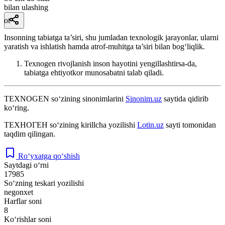
bilan ulashing
ot
Insonning tabiatga ta’siri, shu jumladan texnologik jarayonlar, ularni
yaratish va ishlatish hamda atrof-muhitga ta’siri bilan bog‘liqlik.
Texnogen rivojlanish inson hayotini yengillashtirsa-da,
tabiatga ehtiyotkor munosabatni talab qiladi.
TEXNOGEN
so‘zining sinonimlarini
Sinonim.uz
saytida qidirib
ko‘ring.
ТЕХНОГЕН
so‘zining kirillcha yozilishi
Lotin.uz
sayti tomonidan
taqdim qilingan.
Ro‘yxatga qo‘shish
Saytdagi o‘rni
17985
So‘zning teskari yozilishi
negonxet
Harflar soni
8
Ko‘rishlar soni