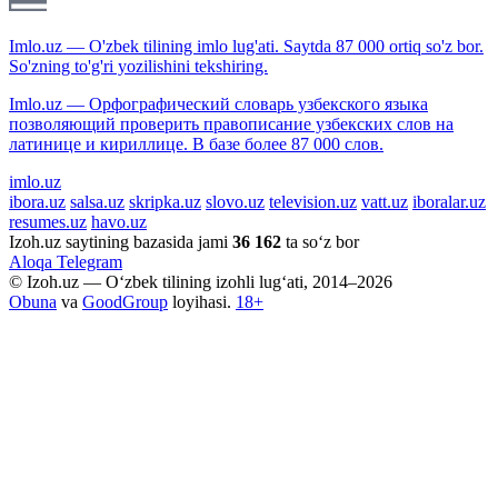
Imlo.uz — O'zbek tilining imlo lug'ati. Saytda 87 000 ortiq so'z bor.
So'zning to'g'ri yozilishini tekshiring.
Imlo.uz — Орфографический словарь узбекского языка
позволяющий проверить правописание узбекских слов на
латинице и кириллице. В базе более 87 000 слов.
imlo.uz
ibora.uz
salsa.uz
skripka.uz
slovo.uz
television.uz
vatt.uz
iboralar.uz
resumes.uz
havo.uz
Izoh.uz saytining bazasida jami
36 162
ta so‘z bor
Aloqa
Telegram
© Izoh.uz — O‘zbek tilining izohli lug‘ati, 2014–2026
Obuna
va
GoodGroup
loyihasi.
18+