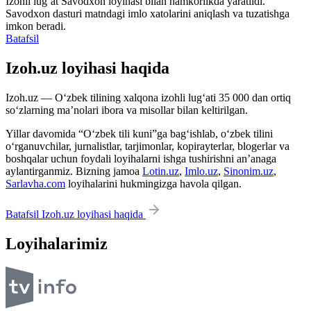
Izohli lugʻat
Savodxon
loyihasi bilan hamkorlikda yaratildi.
Savodxon dasturi matndagi imlo xatolarini aniqlash va tuzatishga
imkon beradi.
Batafsil
Izoh.uz loyihasi haqida
Izoh.uz — O‘zbek tilining xalqona izohli lug‘ati 35 000 dan ortiq
so‘zlarning ma’nolari ibora va misollar bilan keltirilgan.
Yillar davomida “O‘zbek tili kuni”ga bag‘ishlab, o‘zbek tilini
o‘rganuvchilar, jurnalistlar, tarjimonlar, kopirayterlar, blogerlar va
boshqalar uchun foydali loyihalarni ishga tushirishni an’anaga
aylantirganmiz. Bizning jamoa
Lotin.uz
,
Imlo.uz
,
Sinonim.uz
,
Sarlavha.com
loyihalarini hukmingizga havola qilgan.
Batafsil Izoh.uz loyihasi haqida
Loyihalarimiz