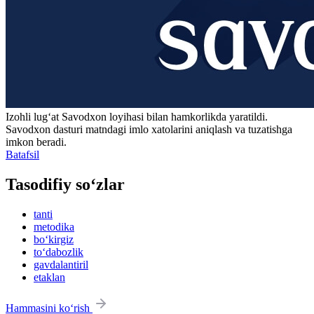
Izohli lugʻat
Savodxon
loyihasi bilan hamkorlikda yaratildi.
Savodxon dasturi matndagi imlo xatolarini aniqlash va tuzatishga
imkon beradi.
Batafsil
Tasodifiy so‘zlar
tanti
metodika
bo‘kirgiz
to‘dabozlik
gavdalantiril
etaklan
Hammasini ko‘rish