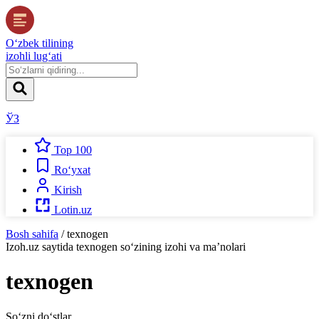
O‘zbek tilining
izohli lug‘ati
ЎЗ
Top 100
Ro‘yxat
Kirish
Lotin.uz
Bosh sahifa
/
texnogen
Izoh.uz
saytida
texnogen
so‘zining izohi va ma’nolari
texnogen
So‘zni do‘stlar