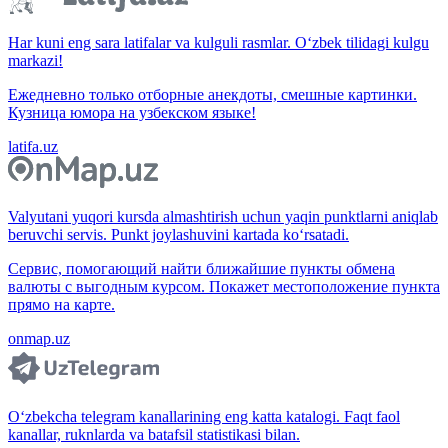
Har kuni eng sara latifalar va kulguli rasmlar. O‘zbek tilidagi kulgu
markazi!
Ежедневно только отборные анекдоты, смешные картинки.
Кузница юмора на узбекском языке!
latifa.uz
Valyutani yuqori kursda almashtirish uchun yaqin punktlarni aniqlab
beruvchi servis. Punkt joylashuvini kartada ko‘rsatadi.
Сервис, помогающий найти ближайшие пункты обмена
валюты с выгодным курсом. Покажет местоположение пункта
прямо на карте.
onmap.uz
O‘zbekcha telegram kanallarining eng katta katalogi. Faqt faol
kanallar, ruknlarda va batafsil statistikasi bilan.