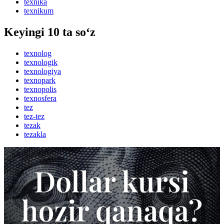
texnika
texnikum
Keyingi 10 ta so‘z
texnolog
texnologik
texnologiya
texnopark
texnopolis
texnosfera
tez
tez-tez
tezak
tezakla