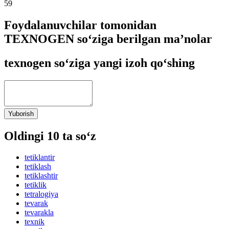
59
Foydalanuvchilar tomonidan
TEXNOGEN so‘ziga berilgan ma’nolar
texnogen so‘ziga yangi izoh qo‘shing
Yuborish
Oldingi 10 ta so‘z
tetiklantir
tetiklash
tetiklashtir
tetiklik
tetralogiya
tevarak
tevarakla
texnik