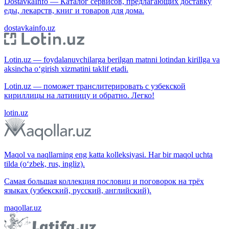
DostavkaInfo — Каталог сервисов, предлагающих доставку
еды, лекарств, книг и товаров для дома.
dostavkainfo.uz
Lotin.uz — foydalanuvchilarga berilgan matnni lotindan kirillga va
aksincha o‘girish xizmatini taklif etadi.
Lotin.uz — поможет транслитерировать с узбекской
кириллицы на латиницу и обратно. Легко!
lotin.uz
Maqol va naqllarning eng katta kolleksiyasi. Har bir maqol uchta
tilda (o‘zbek, rus, ingliz).
Самая большая коллекция пословиц и поговорок на трёх
языках (узбекский, русский, английский).
maqollar.uz