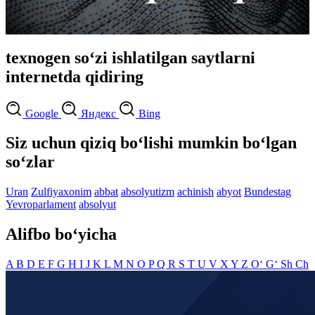
texnogen so‘zi ishlatilgan saytlarni
internetda qidiring
Google
Яндекс
Bing
Siz uchun qiziq bo‘lishi mumkin bo‘lgan
so‘zlar
Uran
Zulfiyaxonim
abbat
absolyutizm
achinish
abyot
Bundestag
Yevroparlament
absolyut
Alifbo bo‘yicha
A
B
D
E
F
G
H
I
J
K
L
M
N
O
P
Q
R
S
T
U
V
X
Y
Z
O‘
G‘
Sh
Ch