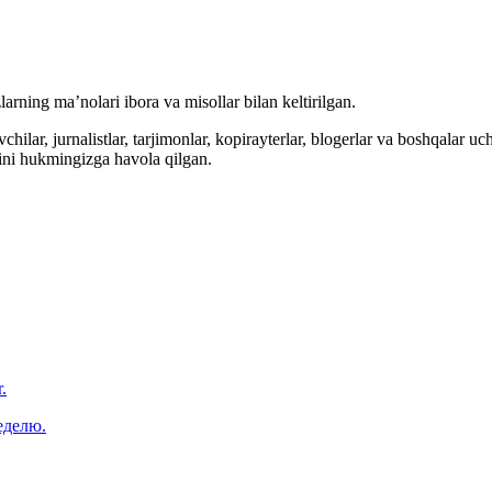
arning ma’nolari ibora va misollar bilan keltirilgan.
hilar, jurnalistlar, tarjimonlar, kopirayterlar, blogerlar va boshqalar u
ini hukmingizga havola qilgan.
.
еделю.