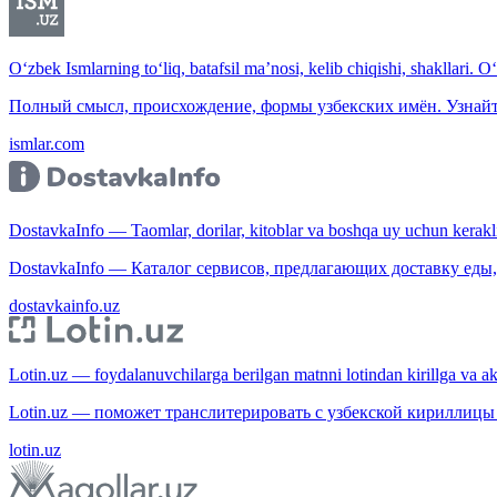
O‘zbek Ismlarning to‘liq, batafsil ma’nosi, kelib chiqishi, shakllari. O
Полный смысл, происхождение, формы узбекских имён. Узнайт
ismlar.com
DostavkaInfo — Taomlar, dorilar, kitoblar va boshqa uy uchun kerakli b
DostavkaInfo — Каталог сервисов, предлагающих доставку еды, 
dostavkainfo.uz
Lotin.uz — foydalanuvchilarga berilgan matnni lotindan kirillga va aksi
Lotin.uz — поможет транслитерировать с узбекской кириллицы 
lotin.uz