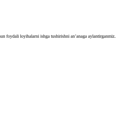
chun foydali loyihalarni ishga tushirishni an’anaga aylantirganmiz.