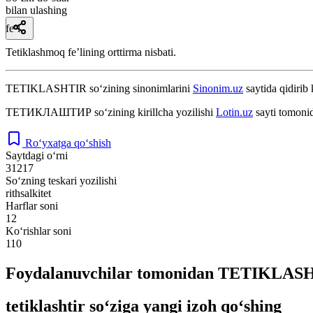
bilan ulashing
fe’l
Tetiklashmoq feʼlining orttirma nisbati.
TETIKLASHTIR
so‘zining sinonimlarini
Sinonim.uz
saytida qidirib 
ТЕТИКЛАШТИР
so‘zining kirillcha yozilishi
Lotin.uz
sayti tomonid
Ro‘yxatga qo‘shish
Saytdagi o‘rni
31217
So‘zning teskari yozilishi
rithsalkitet
Harflar soni
12
Ko‘rishlar soni
110
Foydalanuvchilar tomonidan TETIKLASHT
tetiklashtir so‘ziga yangi izoh qo‘shing