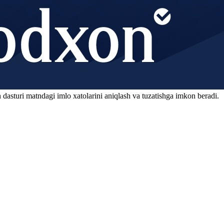
 dasturi matndagi imlo xatolarini aniqlash va tuzatishga imkon beradi.