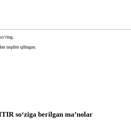
ko‘ring.
an taqdim qilingan.
IR so‘ziga berilgan ma’nolar