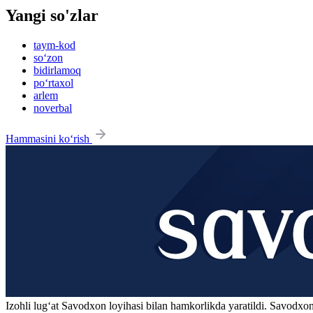
Yangi so'zlar
taym-kod
so‘zon
bidirlamoq
po‘rtaxol
arlem
noverbal
Hammasini ko‘rish
Izohli lugʻat
Savodxon
loyihasi bilan hamkorlikda yaratildi. Savodxon