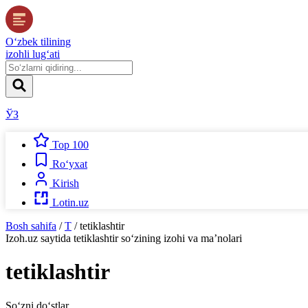
O‘zbek tilining
izohli lug‘ati
ЎЗ
Top 100
Ro‘yxat
Kirish
Lotin.uz
Bosh sahifa
/
T
/
tetiklashtir
Izoh.uz
saytida
tetiklashtir
so‘zining izohi va ma’nolari
tetiklashtir
So‘zni do‘stlar