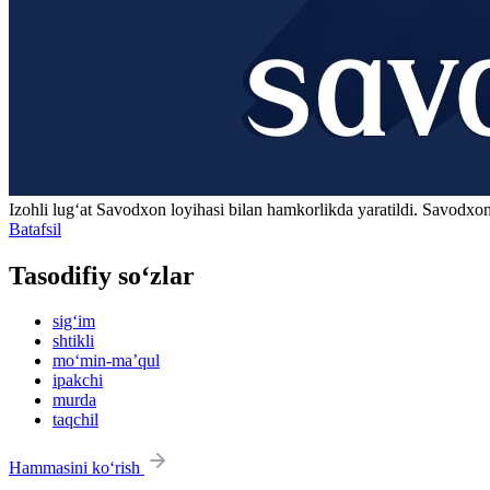
Izohli lugʻat
Savodxon
loyihasi bilan hamkorlikda yaratildi. Savodxon
Batafsil
Tasodifiy so‘zlar
sig‘im
shtikli
mo‘min-maʼqul
ipakchi
murda
taqchil
Hammasini ko‘rish