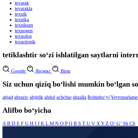
tevarak
tevarakla
texnik
texnika
texnikum
texnogen
texnolog
texnologik
tetiklashtir so‘zi ishlatilgan saytlarni inte
Google
Яндекс
Bing
Siz uchun qiziq bo‘lishi mumkin bo‘lgan so
abjad
abraziv
abjirlik
abdol
achchiq
abzalla
Boltiqbo‘yi
Yevroparlame
Alifbo bo‘yicha
A
B
D
E
F
G
H
I
J
K
L
M
N
O
P
Q
R
S
T
U
V
X
Y
Z
O‘
G‘
Sh
Ch