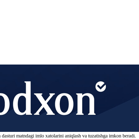
 dasturi matndagi imlo xatolarini aniqlash va tuzatishga imkon beradi.