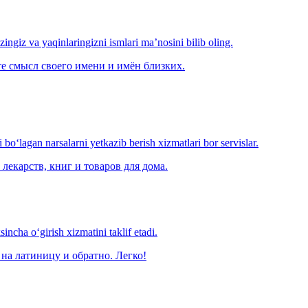
‘zingiz va yaqinlaringizni ismlari ma’nosini bilib oling.
е смысл своего имени и имён близких.
o‘lagan narsalarni yetkazib berish xizmatlari bor servislar.
лекарств, книг и товаров для дома.
ncha o‘girish xizmatini taklif etadi.
на латиницу и обратно. Легко!