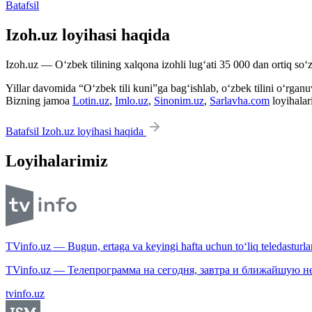
Batafsil
Izoh.uz loyihasi haqida
Izoh.uz — O‘zbek tilining xalqona izohli lug‘ati 35 000 dan ortiq so‘zl
Yillar davomida “O‘zbek tili kuni”ga bag‘ishlab, o‘zbek tilini o‘rganuvc
Bizning jamoa
Lotin.uz
,
Imlo.uz
,
Sinonim.uz
,
Sarlavha.com
loyihalar
Batafsil Izoh.uz loyihasi haqida
Loyihalarimiz
TVinfo.uz — Bugun, ertaga va keyingi hafta uchun to‘liq teledasturlar
TVinfo.uz — Телепрограмма на сегодня, завтра и ближайшую н
tvinfo.uz