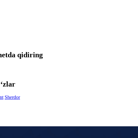
rnetda qidiring
‘zlar
nt
Sherdor