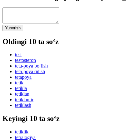
Yuborish
Oldingi 10 ta so‘z
test
testosteron
teta-poya bo‘lish
teta-poya qilish
tetapoya
tetik
tetikla
tetiklan
tetiklantir
tetiklash
Keyingi 10 ta so‘z
tetiklik
tetralogiya