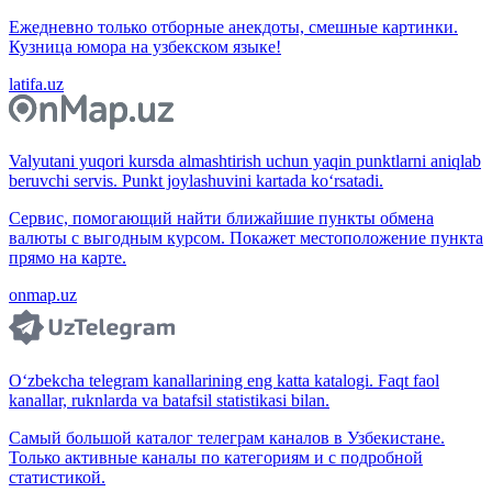
Ежедневно только отборные анекдоты, смешные картинки.
Кузница юмора на узбекском языке!
latifa.uz
Valyutani yuqori kursda almashtirish uchun yaqin punktlarni aniqlab
beruvchi servis. Punkt joylashuvini kartada ko‘rsatadi.
Сервис, помогающий найти ближайшие пункты обмена
валюты с выгодным курсом. Покажет местоположение пункта
прямо на карте.
onmap.uz
O‘zbekcha telegram kanallarining eng katta katalogi. Faqt faol
kanallar, ruknlarda va batafsil statistikasi bilan.
Самый большой каталог телеграм каналов в Узбекистане.
Только активные каналы по категориям и с подробной
статистикой.