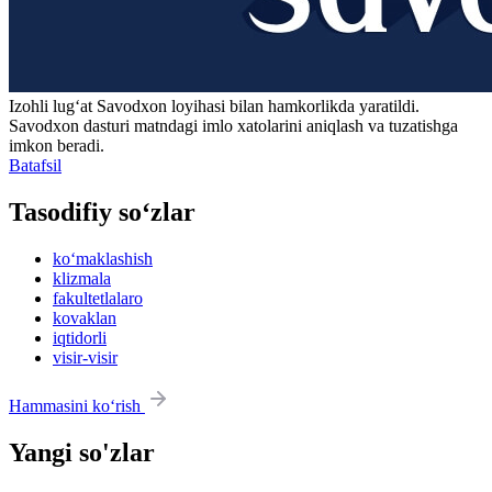
Izohli lugʻat
Savodxon
loyihasi bilan hamkorlikda yaratildi.
Savodxon dasturi matndagi imlo xatolarini aniqlash va tuzatishga
imkon beradi.
Batafsil
Tasodifiy so‘zlar
ko‘maklashish
klizmala
fakultetlalaro
kovaklan
iqtidorli
visir-visir
Hammasini ko‘rish
Yangi so'zlar