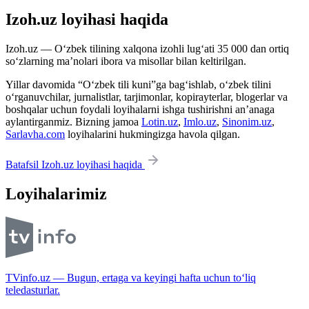
Izoh.uz loyihasi haqida
Izoh.uz — O‘zbek tilining xalqona izohli lug‘ati 35 000 dan ortiq
so‘zlarning ma’nolari ibora va misollar bilan keltirilgan.
Yillar davomida “O‘zbek tili kuni”ga bag‘ishlab, o‘zbek tilini
o‘rganuvchilar, jurnalistlar, tarjimonlar, kopirayterlar, blogerlar va
boshqalar uchun foydali loyihalarni ishga tushirishni an’anaga
aylantirganmiz. Bizning jamoa
Lotin.uz
,
Imlo.uz
,
Sinonim.uz
,
Sarlavha.com
loyihalarini hukmingizga havola qilgan.
Batafsil Izoh.uz loyihasi haqida
Loyihalarimiz
TVinfo.uz — Bugun, ertaga va keyingi hafta uchun to‘liq
teledasturlar.