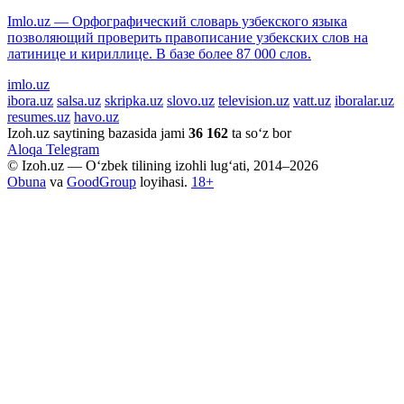
Imlo.uz — Орфографический словарь узбекского языка
позволяющий проверить правописание узбекских слов на
латинице и кириллице. В базе более 87 000 слов.
imlo.uz
ibora.uz
salsa.uz
skripka.uz
slovo.uz
television.uz
vatt.uz
iboralar.uz
resumes.uz
havo.uz
Izoh.uz saytining bazasida jami
36 162
ta so‘z bor
Aloqa
Telegram
© Izoh.uz — O‘zbek tilining izohli lug‘ati, 2014–2026
Obuna
va
GoodGroup
loyihasi.
18+