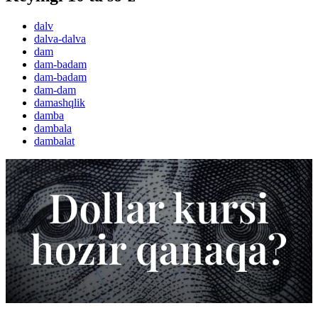
dalv
dalva-dalva
dam
dam-badam
dam-badam
dam-dam
damashqlik
damba
dambala
dambalat