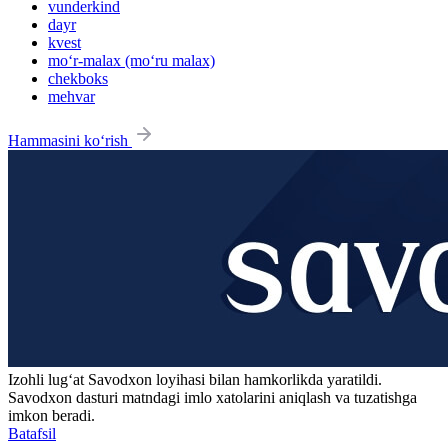
vunderkind
dayr
kvest
mo‘r-malax (mo‘ru malax)
chekboks
mehvar
Hammasini ko‘rish
Izohli lugʻat
Savodxon
loyihasi bilan hamkorlikda yaratildi.
Savodxon dasturi matndagi imlo xatolarini aniqlash va tuzatishga
imkon beradi.
Batafsil