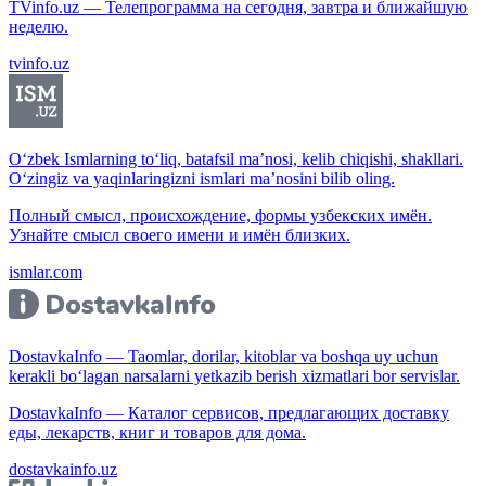
TVinfo.uz — Телепрограмма на сегодня, завтра и ближайшую
неделю.
tvinfo.uz
O‘zbek Ismlarning to‘liq, batafsil ma’nosi, kelib chiqishi, shakllari.
O‘zingiz va yaqinlaringizni ismlari ma’nosini bilib oling.
Полный смысл, происхождение, формы узбекских имён.
Узнайте смысл своего имени и имён близких.
ismlar.com
DostavkaInfo — Taomlar, dorilar, kitoblar va boshqa uy uchun
kerakli bo‘lagan narsalarni yetkazib berish xizmatlari bor servislar.
DostavkaInfo — Каталог сервисов, предлагающих доставку
еды, лекарств, книг и товаров для дома.
dostavkainfo.uz