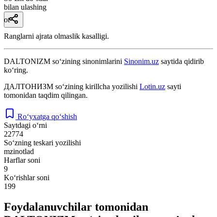
bilan ulashing
ot
Ranglarni ajrata olmaslik kasalligi.
DALTONIZM
so‘zining sinonimlarini
Sinonim.uz
saytida qidirib
ko‘ring.
ДАЛТОНИЗМ
so‘zining kirillcha yozilishi
Lotin.uz
sayti
tomonidan taqdim qilingan.
Ro‘yxatga qo‘shish
Saytdagi o‘rni
22774
So‘zning teskari yozilishi
mzinotlad
Harflar soni
9
Ko‘rishlar soni
199
Foydalanuvchilar tomonidan