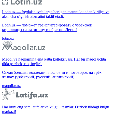
Lotin.uz — foydalanuvchilarga berilgan matnni lotindan kirillga va
aksincha o‘girish xizmatini taklif etadi.
Lotin.uz — поможет транслитерировать с узбекской
кириллицы на латиницу и обратно. Легко!
lotin.uz
Maqol va naqllarning eng katta kolleksiyasi. Har bir maqol uchta
tilda (o‘zbek, rus, ingliz).
Самая большая коллекция пословиц и поговорок на трёх
языках (узбекский, русский, английский).
maqollar.uz
Har kuni eng sara latifalar va kulguli rasmlar. O‘zbek tilidagi kulgu
markazi!