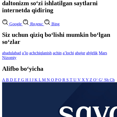
daltonizm so‘zi ishlatilgan saytlarni
internetda qidiring
Google
Яндекс
Bing
Siz uchun qiziq bo‘lishi mumkin bo‘lgan
so‘zlar
abadulabad
aʼlo
achchiqlanish
achin
aʼlochi
abajur
abjirlik
Mars
Nizomiy
Alifbo bo‘yicha
A
B
D
E
F
G
H
I
J
K
L
M
N
O
P
Q
R
S
T
U
V
X
Y
Z
O‘
G‘
Sh
Ch