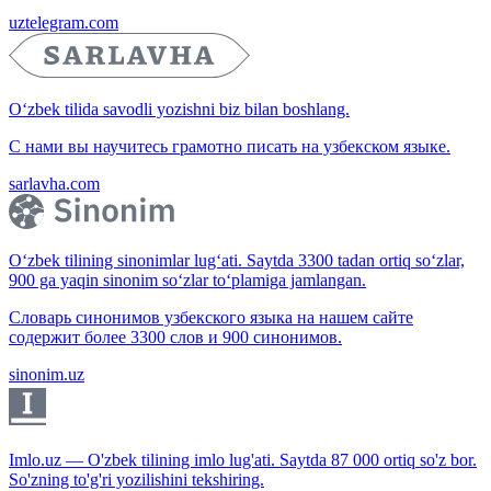
uztelegram.com
O‘zbek tilida savodli yozishni biz bilan boshlang.
С нами вы научитесь грамотно писать на узбекском языке.
sarlavha.com
O‘zbek tilining sinonimlar lug‘ati. Saytda 3300 tadan ortiq so‘zlar,
900 ga yaqin sinonim so‘zlar to‘plamiga jamlangan.
Словарь синонимов узбекского языка на нашем сайте
содержит более 3300 слов и 900 синонимов.
sinonim.uz
Imlo.uz — O'zbek tilining imlo lug'ati. Saytda 87 000 ortiq so'z bor.
So'zning to'g'ri yozilishini tekshiring.