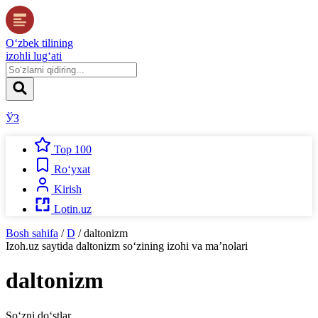
O‘zbek tilining
izohli lug‘ati
ЎЗ
Top 100
Ro‘yxat
Kirish
Lotin.uz
Bosh sahifa
/
D
/
daltonizm
Izoh.uz
saytida
daltonizm
so‘zining izohi va ma’nolari
daltonizm
So‘zni do‘stlar