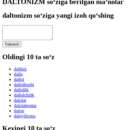
DALTONIZM so‘ziga berilgan ma’nolar
daltonizm so‘ziga yangi izoh qo‘shing
Yuborish
Oldingi 10 ta so‘z
dalilsiz
dalla
dallol
dallolboshi
dallollik
dallolchilik
dalolat
dalolatnoma
dalon
daloyilxona
Keyingi 10 ta so‘z