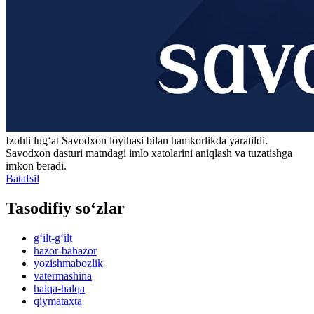
Izohli lugʻat
Savodxon
loyihasi bilan hamkorlikda yaratildi.
Savodxon dasturi matndagi imlo xatolarini aniqlash va tuzatishga
imkon beradi.
Batafsil
Tasodifiy so‘zlar
g‘ilt-g‘ilt
hazor-bahazor
yozishmabozlik
vatermashina
halqa-halqa
qiymataxta