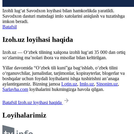
Izohli lugʻat
Savodxon
loyihasi bilan hamkorlikda yaratildi.
Savodxon dasturi matndagi imlo xatolarini aniqlash va tuzatishga
imkon beradi.
Batafsil
Izoh.uz loyihasi haqida
Izoh.uz — O‘zbek tilining xalqona izohli lug‘ati 35 000 dan ortiq
so‘zlarning ma’nolari ibora va misollar bilan keltirilgan.
Yillar davomida “O‘zbek tili kuni”ga bag‘ishlab, o‘zbek tilini
o‘rganuvchilar, jurnalistlar, tarjimonlar, kopirayterlar, blogerlar va
boshqalar uchun foydali loyihalarni ishga tushirishni an’anaga
aylantirganmiz. Bizning jamoa
Lotin.uz
,
Imlo.uz
,
Sinonim.uz
,
Sarlavha.com
loyihalarini hukmingizga havola qilgan.
Batafsil Izoh.uz loyihasi haqida
Loyihalarimiz