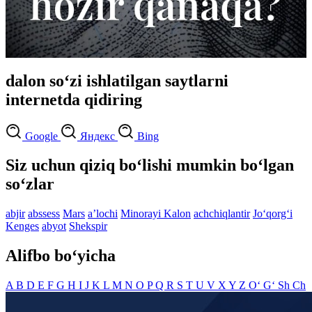
dalon so‘zi ishlatilgan saytlarni
internetda qidiring
Google
Яндекс
Bing
Siz uchun qiziq bo‘lishi mumkin bo‘lgan
so‘zlar
abjir
abssess
Mars
aʼlochi
Minorayi Kalon
achchiqlantir
Jo‘qorg‘i
Kenges
abyot
Shekspir
Alifbo bo‘yicha
A
B
D
E
F
G
H
I
J
K
L
M
N
O
P
Q
R
S
T
U
V
X
Y
Z
O‘
G‘
Sh
Ch