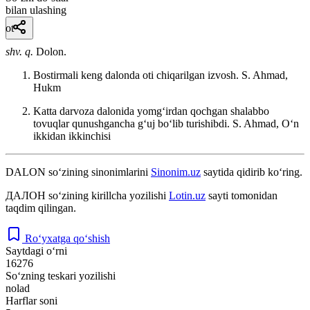
bilan ulashing
ot
shv. q.
Dolon.
Bostirmali keng dalonda oti chiqarilgan izvosh.
S. Ahmad,
Hukm
Katta darvoza dalonida yomgʻirdan qochgan shalabbo
tovuqlar qunushgancha gʻuj boʻlib turishibdi.
S. Ahmad, Oʻn
ikkidan ikkinchisi
DALON
so‘zining sinonimlarini
Sinonim.uz
saytida qidirib ko‘ring.
ДАЛОН
so‘zining kirillcha yozilishi
Lotin.uz
sayti tomonidan
taqdim qilingan.
Ro‘yxatga qo‘shish
Saytdagi o‘rni
16276
So‘zning teskari yozilishi
nolad
Harflar soni