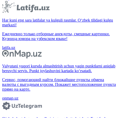
Har kuni eng sara latifalar va kulguli rasmlar. O‘zbek tilidagi kulgu
markazi!
Ежедневно только отборные анекдоты, смешные картинки.
Кузница юмора на узбекском языке!
latifa.uz
Valyutani yuqori kursda almashtirish uchun yaqin punktlarni aniqlab
beruvchi servis. Punkt joylashuvini kartada ko‘rsatadi.
Сервис, помогающий найти ближайшие пункты обмена
валюты с выгодным курсом. Покажет местоположение пункта
прямо на карте.
onmap.uz