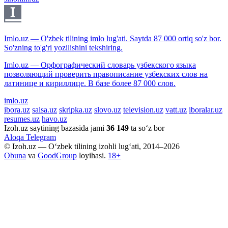
Imlo.uz — O'zbek tilining imlo lug'ati. Saytda 87 000 ortiq so'z bor.
So'zning to'g'ri yozilishini tekshiring.
Imlo.uz — Орфографический словарь узбекского языка
позволяющий проверить правописание узбекских слов на
латинице и кириллице. В базе более 87 000 слов.
imlo.uz
ibora.uz
salsa.uz
skripka.uz
slovo.uz
television.uz
vatt.uz
iboralar.uz
resumes.uz
havo.uz
Izoh.uz saytining bazasida jami
36 149
ta so‘z bor
Aloqa
Telegram
© Izoh.uz — O‘zbek tilining izohli lug‘ati, 2014–2026
Obuna
va
GoodGroup
loyihasi.
18+