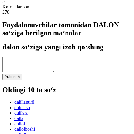
5
Ko‘rishlar soni
278
Foydalanuvchilar tomonidan DALON
so‘ziga berilgan ma’nolar
dalon so‘ziga yangi izoh qo‘shing
Yuborish
Oldingi 10 ta so‘z
dalillantiril
dalillash
dalilsiz
dalla
dallol
dallolboshi