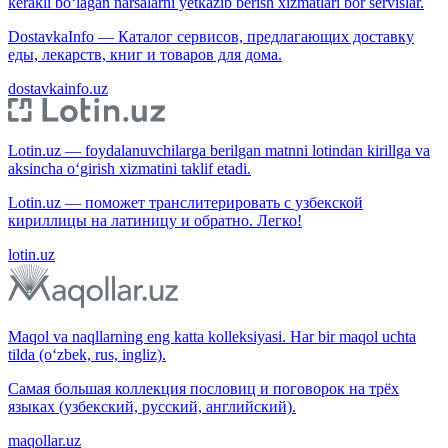
kerakli bo‘lagan narsalarni yetkazib berish xizmatlari bor servislar.
DostavkaInfo — Каталог сервисов, предлагающих доставку
еды, лекарств, книг и товаров для дома.
dostavkainfo.uz
Lotin.uz — foydalanuvchilarga berilgan matnni lotindan kirillga va
aksincha o‘girish xizmatini taklif etadi.
Lotin.uz — поможет транслитерировать с узбекской
кириллицы на латиницу и обратно. Легко!
lotin.uz
Maqol va naqllarning eng katta kolleksiyasi. Har bir maqol uchta
tilda (o‘zbek, rus, ingliz).
Самая большая коллекция пословиц и поговорок на трёх
языках (узбекский, русский, английский).
maqollar.uz