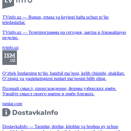
TVinfo.uz — Bugun, ertaga va keyingi hafta uchun to‘liq
teledasturlar.
TVinfo.uz — Телепрограмма на сегодня, завтра и ближайшую
неделю.
tvinfo.uz
O‘zbek Ismlarning to‘liq, batafsil ma’nosi, kelib chiqishi, shakllari.
O‘zingiz va yaqinlaringizni ismlari ma’nosini bilib oling.
Полный смысл, происхождение, формы узбекских имён.
Узнайте смысл своего имени и имён близких.
ismlar.com
DostavkaInfo — Taomlar, dorilar, kitoblar va boshqa uy uchun