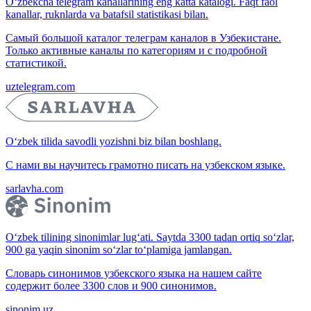
O‘zbekcha telegram kanallarining eng katta katalogi. Faqt faol
kanallar, ruknlarda va batafsil statistikasi bilan.
Самый большой каталог телеграм каналов в Узбекистане.
Только активные каналы по категориям и с подробной
статистикой.
uztelegram.com
O‘zbek tilida savodli yozishni biz bilan boshlang.
С нами вы научитесь грамотно писать на узбекском языке.
sarlavha.com
O‘zbek tilining sinonimlar lug‘ati. Saytda 3300 tadan ortiq so‘zlar,
900 ga yaqin sinonim so‘zlar to‘plamiga jamlangan.
Словарь синонимов узбекского языка на нашем сайте
содержит более 3300 слов и 900 синонимов.
sinonim.uz