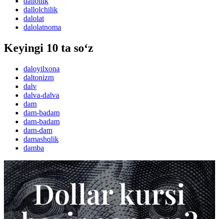
dallollik
dallolchilik
dalolat
dalolatnoma
Keyingi 10 ta so‘z
daloyilxona
daltonizm
dalv
dalva-dalva
dam
dam-badam
dam-badam
dam-dam
damashqlik
damba