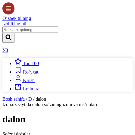
O‘zbek tilining
izohli lug‘ati
ЎЗ
Top 100
Ro‘yxat
Kirish
Lotin.uz
Bosh sahifa
/
D
/
dalon
Izoh.uz
saytida
dalon
so‘zining izohi va ma’nolari
dalon
So‘zni do‘stlar