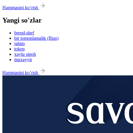
Hammasini ko‘rish
Yangi so'zlar
brend-shef
bir tomonlamalik (Bias)
jahim
token
xaylu sipoh
muxayyir
Hammasini ko‘rish