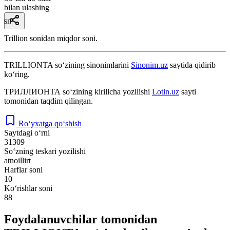
bilan ulashing
sn
Trillion sonidan miqdor soni.
TRILLIONTA
so‘zining sinonimlarini
Sinonim.uz
saytida qidirib
ko‘ring.
ТРИЛЛИОНТА
so‘zining kirillcha yozilishi
Lotin.uz
sayti
tomonidan taqdim qilingan.
Ro‘yxatga qo‘shish
Saytdagi o‘rni
31309
So‘zning teskari yozilishi
atnoillirt
Harflar soni
10
Ko‘rishlar soni
88
Foydalanuvchilar tomonidan