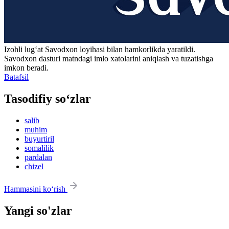
Izohli lugʻat
Savodxon
loyihasi bilan hamkorlikda yaratildi.
Savodxon dasturi matndagi imlo xatolarini aniqlash va tuzatishga
imkon beradi.
Batafsil
Tasodifiy so‘zlar
salib
muhim
buyurtiril
somalilik
pardalan
chizel
Hammasini ko‘rish
Yangi so'zlar