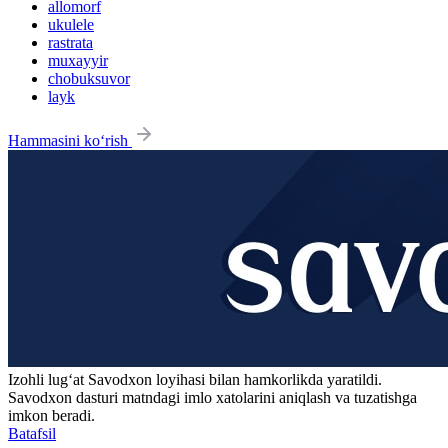
allomorf
ukulele
rastrata
muxayyir
chobuksuvor
layk
Hammasini ko‘rish
Izohli lugʻat
Savodxon
loyihasi bilan hamkorlikda yaratildi.
Savodxon dasturi matndagi imlo xatolarini aniqlash va tuzatishga
imkon beradi.
Batafsil