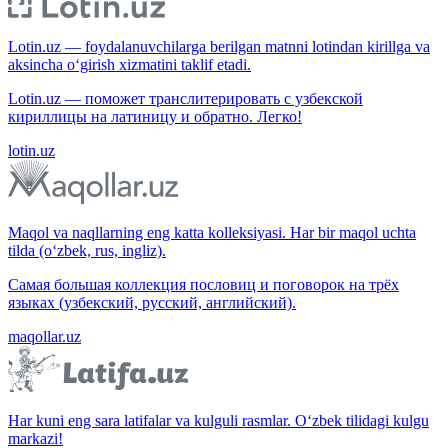
Lotin.uz — foydalanuvchilarga berilgan matnni lotindan kirillga va
aksincha o‘girish xizmatini taklif etadi.
Lotin.uz — поможет транслитерировать с узбекской
кириллицы на латиницу и обратно. Легко!
lotin.uz
Maqol va naqllarning eng katta kolleksiyasi. Har bir maqol uchta
tilda (o‘zbek, rus, ingliz).
Самая большая коллекция пословиц и поговорок на трёх
языках (узбекский, русский, английский).
maqollar.uz
Har kuni eng sara latifalar va kulguli rasmlar. O‘zbek tilidagi kulgu
markazi!