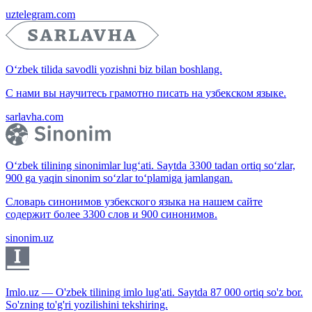
uztelegram.com
O‘zbek tilida savodli yozishni biz bilan boshlang.
С нами вы научитесь грамотно писать на узбекском языке.
sarlavha.com
O‘zbek tilining sinonimlar lug‘ati. Saytda 3300 tadan ortiq so‘zlar,
900 ga yaqin sinonim so‘zlar to‘plamiga jamlangan.
Словарь синонимов узбекского языка на нашем сайте
содержит более 3300 слов и 900 синонимов.
sinonim.uz
Imlo.uz — O'zbek tilining imlo lug'ati. Saytda 87 000 ortiq so'z bor.
So'zning to'g'ri yozilishini tekshiring.