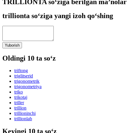
TRILLIONTA so‘ziga berilgan ma’nolar
trillionta so‘ziga yangi izoh qo‘shing
Yuborish
Oldingi 10 ta so‘z
triftong
triglitserid
trigonometrik
trigonometriya
triko
trikotaj
triller
trillion
trillioninchi
trillionlab
Keyingi 10 ta so‘z