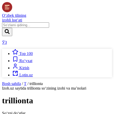
O‘zbek tilining
izohli lug‘ati
ЎЗ
Top 100
Ro‘yxat
Kirish
Lotin.uz
Bosh sahifa
/
T
/
trillionta
Izoh.uz
saytida
trillionta
so‘zining izohi va ma’nolari
trillionta
So‘zni do‘stlar