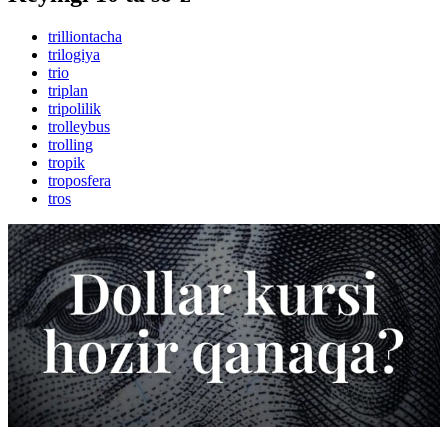
trilliontacha
trilogiya
trio
triplan
tripolilik
trolleybus
trolling
tropik
troposfera
tros