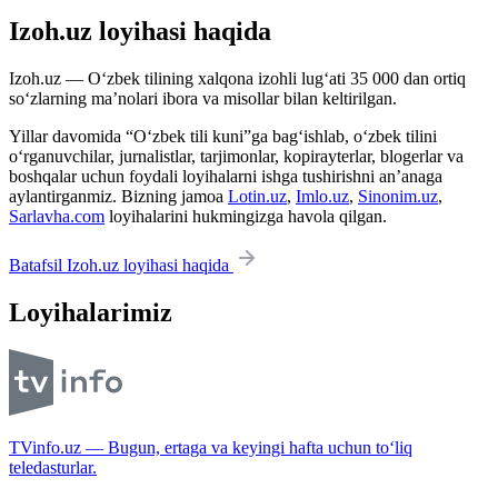
Izoh.uz loyihasi haqida
Izoh.uz — O‘zbek tilining xalqona izohli lug‘ati 35 000 dan ortiq
so‘zlarning ma’nolari ibora va misollar bilan keltirilgan.
Yillar davomida “O‘zbek tili kuni”ga bag‘ishlab, o‘zbek tilini
o‘rganuvchilar, jurnalistlar, tarjimonlar, kopirayterlar, blogerlar va
boshqalar uchun foydali loyihalarni ishga tushirishni an’anaga
aylantirganmiz. Bizning jamoa
Lotin.uz
,
Imlo.uz
,
Sinonim.uz
,
Sarlavha.com
loyihalarini hukmingizga havola qilgan.
Batafsil Izoh.uz loyihasi haqida
Loyihalarimiz
TVinfo.uz — Bugun, ertaga va keyingi hafta uchun to‘liq
teledasturlar.