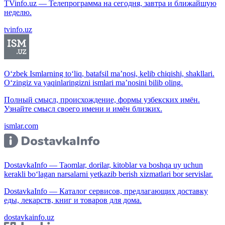
TVinfo.uz — Телепрограмма на сегодня, завтра и ближайшую
неделю.
tvinfo.uz
O‘zbek Ismlarning to‘liq, batafsil ma’nosi, kelib chiqishi, shakllari.
O‘zingiz va yaqinlaringizni ismlari ma’nosini bilib oling.
Полный смысл, происхождение, формы узбекских имён.
Узнайте смысл своего имени и имён близких.
ismlar.com
DostavkaInfo — Taomlar, dorilar, kitoblar va boshqa uy uchun
kerakli bo‘lagan narsalarni yetkazib berish xizmatlari bor servislar.
DostavkaInfo — Каталог сервисов, предлагающих доставку
еды, лекарств, книг и товаров для дома.
dostavkainfo.uz