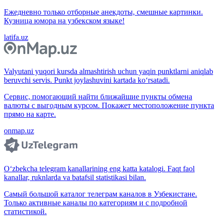
Ежедневно только отборные анекдоты, смешные картинки.
Кузница юмора на узбекском языке!
latifa.uz
Valyutani yuqori kursda almashtirish uchun yaqin punktlarni aniqlab
beruvchi servis. Punkt joylashuvini kartada ko‘rsatadi.
Сервис, помогающий найти ближайшие пункты обмена
валюты с выгодным курсом. Покажет местоположение пункта
прямо на карте.
onmap.uz
O‘zbekcha telegram kanallarining eng katta katalogi. Faqt faol
kanallar, ruknlarda va batafsil statistikasi bilan.
Самый большой каталог телеграм каналов в Узбекистане.
Только активные каналы по категориям и с подробной
статистикой.