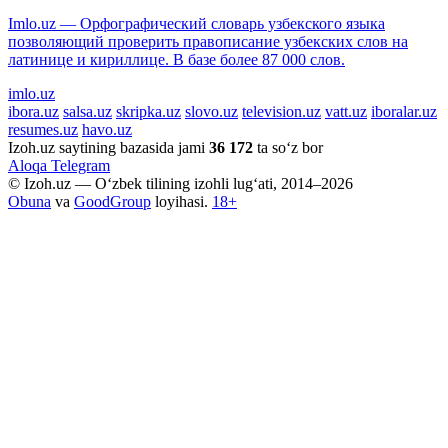
Imlo.uz — Орфографический словарь узбекского языка
позволяющий проверить правописание узбекских слов на
латинице и кириллице. В базе более 87 000 слов.
imlo.uz
ibora.uz
salsa.uz
skripka.uz
slovo.uz
television.uz
vatt.uz
iboralar.uz
resumes.uz
havo.uz
Izoh.uz saytining bazasida jami
36 172
ta so‘z bor
Aloqa
Telegram
© Izoh.uz — O‘zbek tilining izohli lug‘ati, 2014–2026
Obuna
va
GoodGroup
loyihasi.
18+