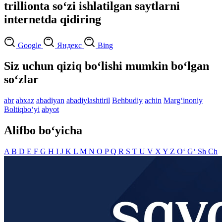
trillionta so‘zi ishlatilgan saytlarni
internetda qidiring
Google
Яндекс
Bing
Siz uchun qiziq bo‘lishi mumkin bo‘lgan
so‘zlar
abr
abxaz
abadiyan
abadiylashtiril
Behbudiy
achin
Marg‘inoniy
Boltiqbo‘yi
abyot
Alifbo bo‘yicha
A
B
D
E
F
G
H
I
J
K
L
M
N
O
P
Q
R
S
T
U
V
X
Y
Z
O‘
G‘
Sh
Ch