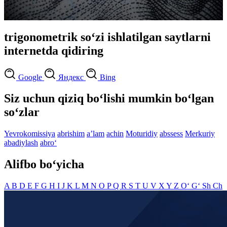
trigonometrik so‘zi ishlatilgan saytlarni
internetda qidiring
Google
Яндекс
Bing
Siz uchun qiziq bo‘lishi mumkin bo‘lgan
so‘zlar
Yevrokomissiya
abrishim
aʼlam
achin
Moturidiy
abssess
Merkuriy
abadiylash
abro‘
Alifbo bo‘yicha
A
B
D
E
F
G
H
I
J
K
L
M
N
O
P
Q
R
S
T
U
V
X
Y
Z
O‘
G‘
Sh
Ch