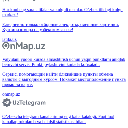
Har kuni eng sara latifalar va kulguli rasmlar. O‘zbek tilidagi kulgu
markazi!
Ежедневно только отборные анекдоты, смешные картинки.
Кузница юмора на узбекском языке!
latifa.uz
Valyutani yuqori kursda almashtirish uchun yaqin punktlarni aniqlab
beruvchi servis. Punkt joylashuvini kartada ko‘rsatadi.
Сервис, помогающий найти ближайшие пункты обмена
валюты с выгодным курсом. Покажет местоположение пункта
прямо на карте.
onmap.uz
O‘zbekcha telegram kanallarining eng katta katalogi. Faqt faol
kanallar, ruknlarda va batafsil statistikasi bilan.