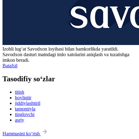
Izohli lugʻat
Savodxon
loyihasi bilan hamkorlikda yaratildi.
Savodxon dasturi matndagi imlo xatolarini aniqlash va tuzatishga
imkon beradi.
Batafsil
Tasodifiy so‘zlar
titish
hovliqtir
jiddiylashtiril
tamomiyla
tinglovchi
asriy
Hammasini ko‘rish