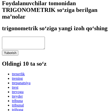
Foydalanuvchilar tomonidan
TRIGONOMETRIK so‘ziga berilgan
ma’nolar
trigonometrik so‘ziga yangi izoh qo‘shing
Yuborish
Oldingi 10 ta so‘z
trenerlik
trening
trepanatsiya
trest
trevoga
treyder
tribuna
tribunal
triftong