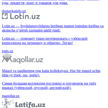
еды, лекарств, книг и товаров для дома.
dostavkainfo.uz
Lotin.uz — foydalanuvchilarga berilgan matnni lotindan kirillga va
aksincha o‘girish xizmatini taklif etadi.
Lotin.uz — поможет транслитерировать с узбекской
кириллицы на латиницу и обратно. Легко!
lotin.uz
Maqol va naqllarning eng katta kolleksiyasi. Har bir maqol uchta
tilda (o‘zbek, rus, ingliz).
Самая большая коллекция пословиц и поговорок на трёх
языках (узбекский, русский, английский).
maqollar.uz