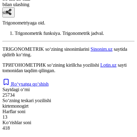
bilan ulashing
sifat
Trigonometriyaga oid.
Trigonometrik funksiya. Trigonometrik jadval.
TRIGONOMETRIK
so‘zining sinonimlarini
Sinonim.uz
saytida
qidirib ko‘ring.
ТРИГОНОМЕТРИК
so‘zining kirillcha yozilishi
Lotin.uz
sayti
tomonidan taqdim qilingan.
Ro‘yxatga qo‘shish
Saytdagi o‘rni
25734
So‘zning teskari yozilishi
kirtemonogirt
Harflar soni
13
Ko‘rishlar soni
418