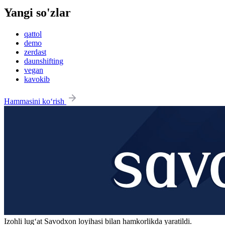
Yangi so'zlar
qattol
demo
zerdast
daunshifting
vegan
kavokib
Hammasini ko‘rish
Izohli lugʻat
Savodxon
loyihasi bilan hamkorlikda yaratildi.