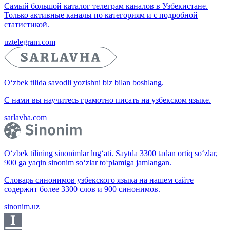
Самый большой каталог телеграм каналов в Узбекистане.
Только активные каналы по категориям и с подробной
статистикой.
uztelegram.com
O‘zbek tilida savodli yozishni biz bilan boshlang.
С нами вы научитесь грамотно писать на узбекском языке.
sarlavha.com
O‘zbek tilining sinonimlar lug‘ati. Saytda 3300 tadan ortiq so‘zlar,
900 ga yaqin sinonim so‘zlar to‘plamiga jamlangan.
Словарь синонимов узбекского языка на нашем сайте
содержит более 3300 слов и 900 синонимов.
sinonim.uz