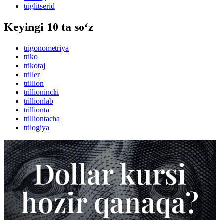
triglitserid
Keyingi 10 ta so‘z
trigonometriya
triko
trikotaj
triller
trillion
trillioninchi
trillionlab
trillionta
trilliontacha
trilogiya