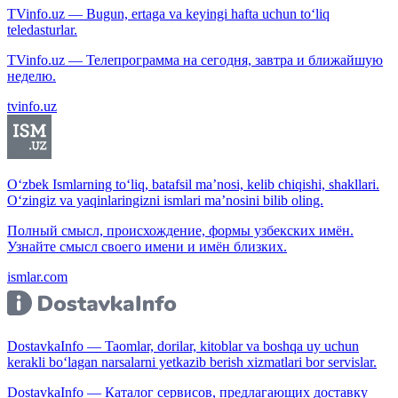
TVinfo.uz — Bugun, ertaga va keyingi hafta uchun to‘liq
teledasturlar.
TVinfo.uz — Телепрограмма на сегодня, завтра и ближайшую
неделю.
tvinfo.uz
O‘zbek Ismlarning to‘liq, batafsil ma’nosi, kelib chiqishi, shakllari.
O‘zingiz va yaqinlaringizni ismlari ma’nosini bilib oling.
Полный смысл, происхождение, формы узбекских имён.
Узнайте смысл своего имени и имён близких.
ismlar.com
DostavkaInfo — Taomlar, dorilar, kitoblar va boshqa uy uchun
kerakli bo‘lagan narsalarni yetkazib berish xizmatlari bor servislar.
DostavkaInfo — Каталог сервисов, предлагающих доставку