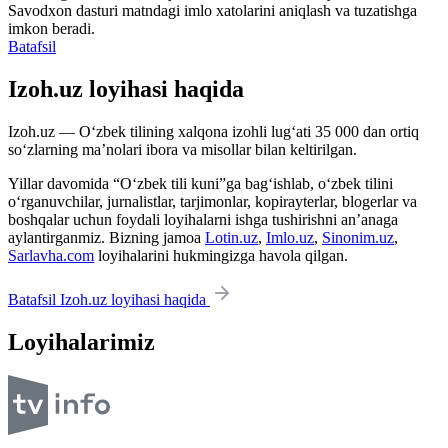
Savodxon dasturi matndagi imlo xatolarini aniqlash va tuzatishga
imkon beradi.
Batafsil
Izoh.uz loyihasi haqida
Izoh.uz — O‘zbek tilining xalqona izohli lug‘ati 35 000 dan ortiq
so‘zlarning ma’nolari ibora va misollar bilan keltirilgan.
Yillar davomida “O‘zbek tili kuni”ga bag‘ishlab, o‘zbek tilini
o‘rganuvchilar, jurnalistlar, tarjimonlar, kopirayterlar, blogerlar va
boshqalar uchun foydali loyihalarni ishga tushirishni an’anaga
aylantirganmiz. Bizning jamoa
Lotin.uz
,
Imlo.uz
,
Sinonim.uz
,
Sarlavha.com
loyihalarini hukmingizga havola qilgan.
Batafsil Izoh.uz loyihasi haqida
Loyihalarimiz