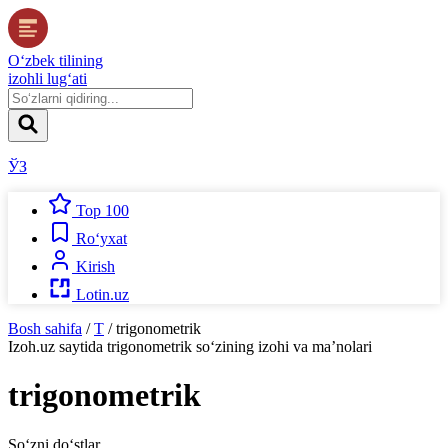
O‘zbek tilining
izohli lug‘ati
ЎЗ
Top 100
Ro‘yxat
Kirish
Lotin.uz
Bosh sahifa
/
T
/
trigonometrik
Izoh.uz
saytida
trigonometrik
so‘zining izohi va ma’nolari
trigonometrik
So‘zni do‘stlar