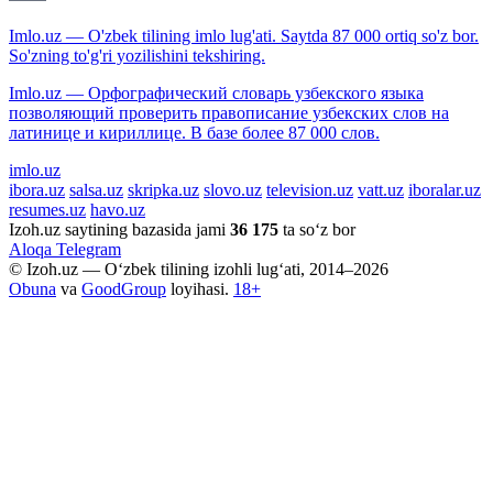
Imlo.uz — O'zbek tilining imlo lug'ati. Saytda 87 000 ortiq so'z bor.
So'zning to'g'ri yozilishini tekshiring.
Imlo.uz — Орфографический словарь узбекского языка
позволяющий проверить правописание узбекских слов на
латинице и кириллице. В базе более 87 000 слов.
imlo.uz
ibora.uz
salsa.uz
skripka.uz
slovo.uz
television.uz
vatt.uz
iboralar.uz
resumes.uz
havo.uz
Izoh.uz saytining bazasida jami
36 175
ta so‘z bor
Aloqa
Telegram
© Izoh.uz — O‘zbek tilining izohli lug‘ati, 2014–2026
Obuna
va
GoodGroup
loyihasi.
18+