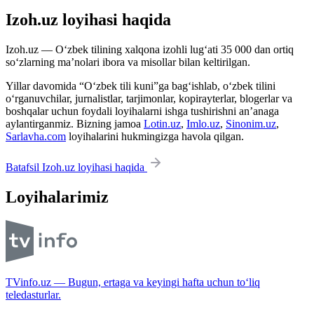
Izoh.uz loyihasi haqida
Izoh.uz — O‘zbek tilining xalqona izohli lug‘ati 35 000 dan ortiq
so‘zlarning ma’nolari ibora va misollar bilan keltirilgan.
Yillar davomida “O‘zbek tili kuni”ga bag‘ishlab, o‘zbek tilini
o‘rganuvchilar, jurnalistlar, tarjimonlar, kopirayterlar, blogerlar va
boshqalar uchun foydali loyihalarni ishga tushirishni an’anaga
aylantirganmiz. Bizning jamoa
Lotin.uz
,
Imlo.uz
,
Sinonim.uz
,
Sarlavha.com
loyihalarini hukmingizga havola qilgan.
Batafsil Izoh.uz loyihasi haqida
Loyihalarimiz
TVinfo.uz — Bugun, ertaga va keyingi hafta uchun to‘liq
teledasturlar.