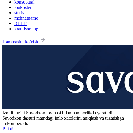
konseptual
loukoster
storis
mehnatnamo
RLHF
kraudsorsing
Hammasini ko‘rish
Izohli lugʻat
Savodxon
loyihasi bilan hamkorlikda yaratildi.
Savodxon dasturi matndagi imlo xatolarini aniqlash va tuzatishga
imkon beradi.
Batafsil