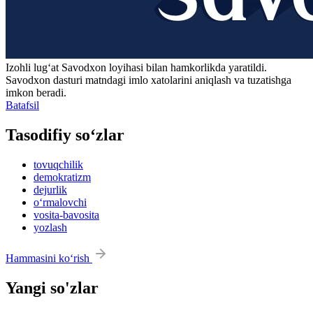
Izohli lugʻat
Savodxon
loyihasi bilan hamkorlikda yaratildi.
Savodxon dasturi matndagi imlo xatolarini aniqlash va tuzatishga
imkon beradi.
Batafsil
Tasodifiy so‘zlar
tovuqchilik
demokratizm
dejurlik
o‘rmalovchi
vosita-bavosita
yozlash
Hammasini ko‘rish
Yangi so'zlar