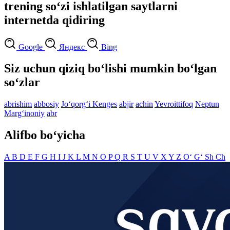
trening so‘zi ishlatilgan saytlarni
internetda qidiring
Google
Яндекс
Bing
Siz uchun qiziq bo‘lishi mumkin bo‘lgan
so‘zlar
abrishim
abbosiy
Jo‘qorg‘i Kenges
abjir
achin
Yevroittifoq
Neptun
Marg‘inoniy
abr
Alifbo bo‘yicha
A
B
D
E
F
G
H
I
J
K
L
M
N
O
P
Q
R
S
T
U
V
X
Y
Z
O‘
G‘
Sh
Ch