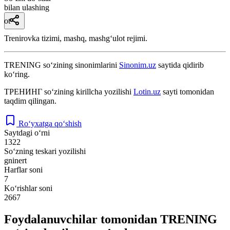
bilan ulashing
ot
Trenirovka tizimi, mashq, mashgʻulot rejimi.
TRENING
so‘zining sinonimlarini
Sinonim.uz
saytida qidirib
ko‘ring.
ТРЕНИНГ
so‘zining kirillcha yozilishi
Lotin.uz
sayti tomonidan
taqdim qilingan.
Ro‘yxatga qo‘shish
Saytdagi o‘rni
1322
So‘zning teskari yozilishi
gninert
Harflar soni
7
Ko‘rishlar soni
2667
Foydalanuvchilar tomonidan TRENING