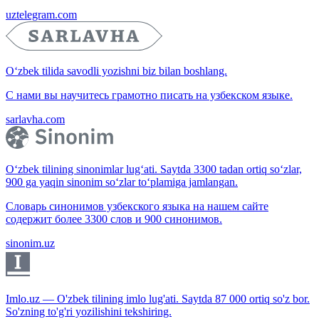
uztelegram.com
O‘zbek tilida savodli yozishni biz bilan boshlang.
С нами вы научитесь грамотно писать на узбекском языке.
sarlavha.com
O‘zbek tilining sinonimlar lug‘ati. Saytda 3300 tadan ortiq so‘zlar,
900 ga yaqin sinonim so‘zlar to‘plamiga jamlangan.
Словарь синонимов узбекского языка на нашем сайте
содержит более 3300 слов и 900 синонимов.
sinonim.uz
Imlo.uz — O'zbek tilining imlo lug'ati. Saytda 87 000 ortiq so'z bor.
So'zning to'g'ri yozilishini tekshiring.