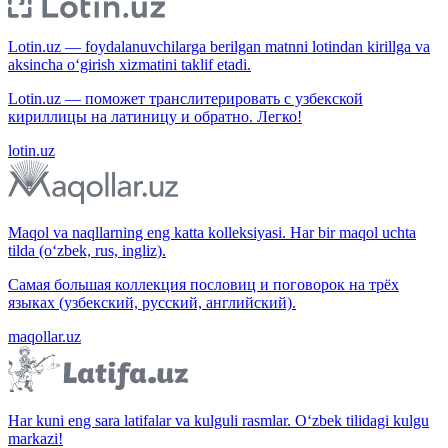
Lotin.uz — foydalanuvchilarga berilgan matnni lotindan kirillga va
aksincha o‘girish xizmatini taklif etadi.
Lotin.uz — поможет транслитерировать с узбекской
кириллицы на латиницу и обратно. Легко!
lotin.uz
Maqol va naqllarning eng katta kolleksiyasi. Har bir maqol uchta
tilda (o‘zbek, rus, ingliz).
Самая большая коллекция пословиц и поговорок на трёх
языках (узбекский, русский, английский).
maqollar.uz
Har kuni eng sara latifalar va kulguli rasmlar. O‘zbek tilidagi kulgu
markazi!