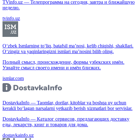
TVinfo.uz — Телепрограмма на сегодня, завтра и ближайшую
неделю.
tvinfo.uz
O‘zbek Ismlarning to‘liq, batafsil ma’nosi, kelib chiqishi, shakllari.
O‘zingiz va yaqinlaringizni ismlari ma’nosini bilib oling.
Полный смысл, происхождение, формы узбекских имён.
Узнайте смысл своего имени и имён близких.
ismlar.com
DostavkaInfo — Taomlar, dorilar, kitoblar va boshqa uy uchun
kerakli bo‘lagan narsalarni yetkazib berish xizmatlari bor servislar.
DostavkaInfo — Каталог сервисов, предлагающих доставку
еды, лекарств, книг и товаров для дома.
dostavkainfo.uz