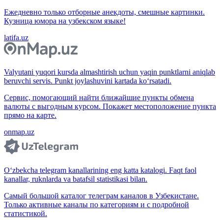
Ежедневно только отборные анекдоты, смешные картинки.
Кузница юмора на узбекском языке!
latifa.uz
Valyutani yuqori kursda almashtirish uchun yaqin punktlarni aniqlab
beruvchi servis. Punkt joylashuvini kartada ko‘rsatadi.
Сервис, помогающий найти ближайшие пункты обмена
валюты с выгодным курсом. Покажет местоположение пункта
прямо на карте.
onmap.uz
O‘zbekcha telegram kanallarining eng katta katalogi. Faqt faol
kanallar, ruknlarda va batafsil statistikasi bilan.
Самый большой каталог телеграм каналов в Узбекистане.
Только активные каналы по категориям и с подробной
статистикой.