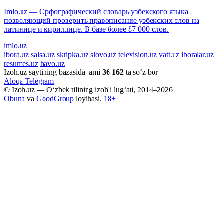
Imlo.uz — Орфографический словарь узбекского языка
позволяющий проверить правописание узбекских слов на
латинице и кириллице. В базе более 87 000 слов.
imlo.uz
ibora.uz
salsa.uz
skripka.uz
slovo.uz
television.uz
vatt.uz
iboralar.uz
resumes.uz
havo.uz
Izoh.uz saytining bazasida jami
36 162
ta so‘z bor
Aloqa
Telegram
© Izoh.uz — O‘zbek tilining izohli lug‘ati, 2014–2026
Obuna
va
GoodGroup
loyihasi.
18+