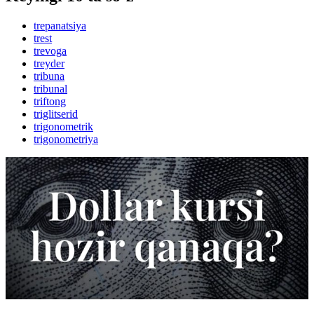
trepanatsiya
trest
trevoga
treyder
tribuna
tribunal
triftong
triglitserid
trigonometrik
trigonometriya