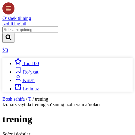
O‘zbek tilining
izohli lug‘ati
ЎЗ
Top 100
Ro‘yxat
Kirish
Lotin.uz
Bosh sahifa
/
T
/
trening
Izoh.uz
saytida
trening
so‘zining izohi va ma’nolari
trening
So‘zni do‘stlar