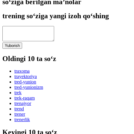
so‘ziga berilgan ma’nolar
trening so‘ziga yangi izoh qo‘shing
Yuborish
Oldingi 10 ta so‘z
traxoma
trayektoriya
tred-yunion
tred-yunionizm
trek
trek-raqam
trenajyor
trend
trener
trenerlik
Keyingi 10 ta so‘z