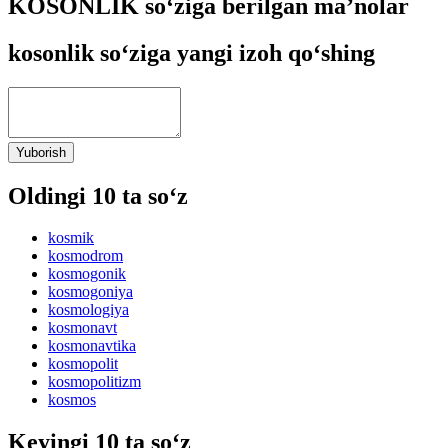
KOSONLIK so‘ziga berilgan ma’nolar
kosonlik so‘ziga yangi izoh qo‘shing
Yuborish
Oldingi 10 ta so‘z
kosmik
kosmodrom
kosmogonik
kosmogoniya
kosmologiya
kosmonavt
kosmonavtika
kosmopolit
kosmopolitizm
kosmos
Keyingi 10 ta so‘z