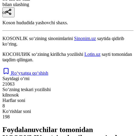
bilan ulashing
ot
Koson hududida yashovchi shaxs.
KOSONLIK
so‘zining sinonimlarini
Sinonim.uz
saytida qidirib
ko‘ring.
КОСОНЛИК
so‘zining kirillcha yozilishi
Lotin.uz
sayti tomonidan
taqdim qilingan.
Ro‘yxatga qo‘shish
Saytdagi o‘rni
21063
So‘zning teskari yozilishi
kilnosok
Harflar soni
8
Ko‘rishlar soni
198
Foydalanuvchilar tomonidan