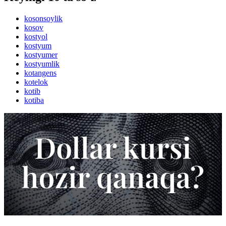
kosonsoylik
kosov
kostyol
kostyum
kostyumer
kostyumlik
kotangens
kotelok
kotib
kotiba