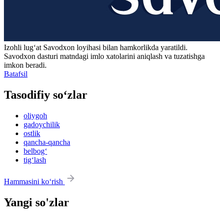
Izohli lugʻat
Savodxon
loyihasi bilan hamkorlikda yaratildi.
Savodxon dasturi matndagi imlo xatolarini aniqlash va tuzatishga
imkon beradi.
Batafsil
Tasodifiy so‘zlar
oliygoh
gadoychilik
ostlik
qancha-qancha
belbog‘
tig‘lash
Hammasini ko‘rish
Yangi so'zlar