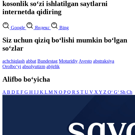
kosonlik so‘zi ishlatilgan saytlarni
internetda qidiring
Google
Яндекс
Bing
Siz uchun qiziq bo‘lishi mumkin bo‘lgan
so‘zlar
achchiqlash
abbat
Bundestag
Moturidiy
Avesto
abstraksiya
Orolbo‘yi
absolyutizm
abjirlik
Alifbo bo‘yicha
A
B
D
E
F
G
H
I
J
K
L
M
N
O
P
Q
R
S
T
U
V
X
Y
Z
O‘
G‘
Sh
Ch