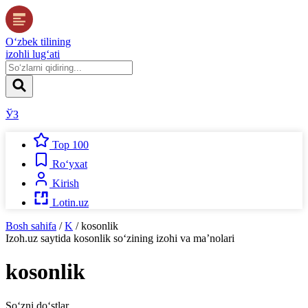
O‘zbek tilining
izohli lug‘ati
ЎЗ
Top 100
Ro‘yxat
Kirish
Lotin.uz
Bosh sahifa
/
K
/
kosonlik
Izoh.uz
saytida
kosonlik
so‘zining izohi va ma’nolari
kosonlik
So‘zni do‘stlar