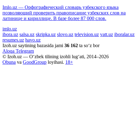
Imlo.uz — Орфографический словарь узбекского языка
позволяющий проверить правописание узбекских слов на
латинице и кириллице. В базе более 87 000 слов.
imlo.uz
ibora.uz
salsa.uz
skripka.uz
slovo.uz
television.uz
vatt.uz
iboralar.uz
resumes.uz
havo.uz
Izoh.uz saytining bazasida jami
36 162
ta so‘z bor
Aloqa
Telegram
© Izoh.uz — O‘zbek tilining izohli lug‘ati, 2014–2026
Obuna
va
GoodGroup
loyihasi.
18+