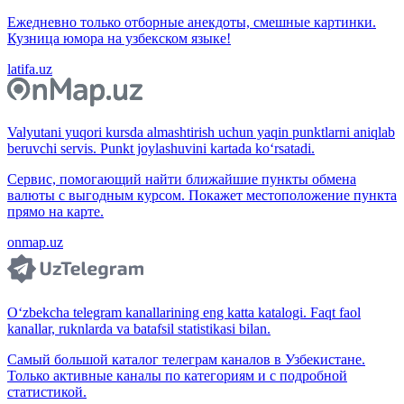
Ежедневно только отборные анекдоты, смешные картинки.
Кузница юмора на узбекском языке!
latifa.uz
Valyutani yuqori kursda almashtirish uchun yaqin punktlarni aniqlab
beruvchi servis. Punkt joylashuvini kartada ko‘rsatadi.
Сервис, помогающий найти ближайшие пункты обмена
валюты с выгодным курсом. Покажет местоположение пункта
прямо на карте.
onmap.uz
O‘zbekcha telegram kanallarining eng katta katalogi. Faqt faol
kanallar, ruknlarda va batafsil statistikasi bilan.
Самый большой каталог телеграм каналов в Узбекистане.
Только активные каналы по категориям и с подробной
статистикой.