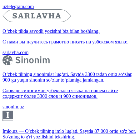
uztelegram.com
O‘zbek tilida savodli yozishni biz bilan boshlang.
С нами вы научитесь грамотно писать на узбекском языке.
sarlavha.com
O‘zbek tilining sinonimlar lug‘ati. Saytda 3300 tadan ortiq so‘zlar,
900 ga yaqin sinonim so‘zlar to‘plamiga jamlangan.
Словарь синонимов узбекского языка на нашем сайте
содержит более 3300 слов и 900 синонимов.
sinonim.uz
Imlo.uz — O'zbek tilining imlo lug'ati. Saytda 87 000 ortiq so'z bor.
So'zning to'g'ri yozilishini tekshiring.