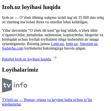
Izoh.uz loyihasi haqida
Izoh.uz — O‘zbek tilining xalqona izohli lug‘ati 35 000 dan ortiq
so‘zlarning ma’nolari ibora va misollar bilan keltirilgan.
Yillar davomida “O‘zbek tili kuni”ga bag‘ishlab, o‘zbek tilini
o‘rganuvchilar, jurnalistlar, tarjimonlar, kopirayterlar, blogerlar va
boshqalar uchun foydali loyihalarni ishga tushirishni an’anaga
aylantirganmiz. Bizning jamoa
Lotin.uz
,
Imlo.uz
,
Sinonim.uz
,
Sarlavha.com
loyihalarini hukmingizga havola qilgan.
Batafsil Izoh.uz loyihasi haqida
Loyihalarimiz
TVinfo.uz — Bugun, ertaga va keyingi hafta uchun to‘liq
teledasturlar.