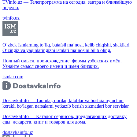
TVinfo.uz — Телепрограмма на сегодня, завтра и ближайшую
неделю.
tvinfo.uz
O‘zbek Ismlarning to‘liq, batafsil ma’nosi, kelib chiqishi, shakllari.
O‘zingiz va yaqinlaringizni ismlari ma’nosini bilib oling.
Полный смысл, происхождение, формы узбекских имён.
Узнайте смысл своего имени и имён близких.
ismlar.com
DostavkaInfo — Taomlar, dorilar, kitoblar va boshqa uy uchun
kerakli bo‘lagan narsalarni yetkazib berish xizmatlari bor servislar.
DostavkaInfo — Каталог сервисов, предлагающих доставку
еды, лекарств, книг и товаров для дома.
dostavkainfo.uz