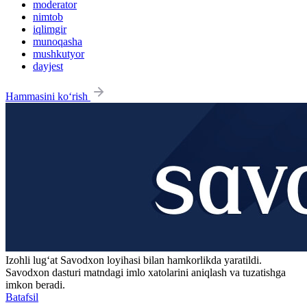
moderator
nimtob
iqlimgir
munoqasha
mushkutyor
dayjest
Hammasini ko‘rish
Izohli lugʻat
Savodxon
loyihasi bilan hamkorlikda yaratildi.
Savodxon dasturi matndagi imlo xatolarini aniqlash va tuzatishga
imkon beradi.
Batafsil