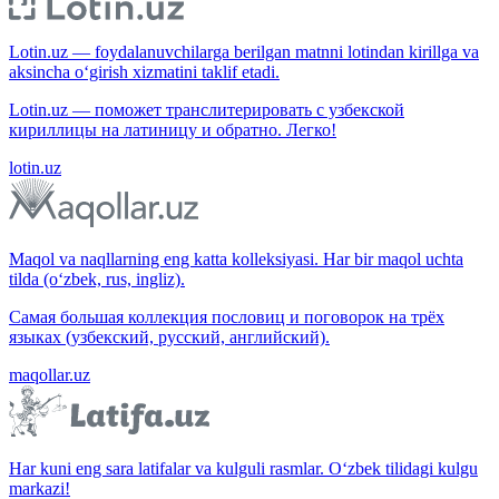
Lotin.uz — foydalanuvchilarga berilgan matnni lotindan kirillga va
aksincha o‘girish xizmatini taklif etadi.
Lotin.uz — поможет транслитерировать с узбекской
кириллицы на латиницу и обратно. Легко!
lotin.uz
Maqol va naqllarning eng katta kolleksiyasi. Har bir maqol uchta
tilda (o‘zbek, rus, ingliz).
Самая большая коллекция пословиц и поговорок на трёх
языках (узбекский, русский, английский).
maqollar.uz
Har kuni eng sara latifalar va kulguli rasmlar. O‘zbek tilidagi kulgu
markazi!