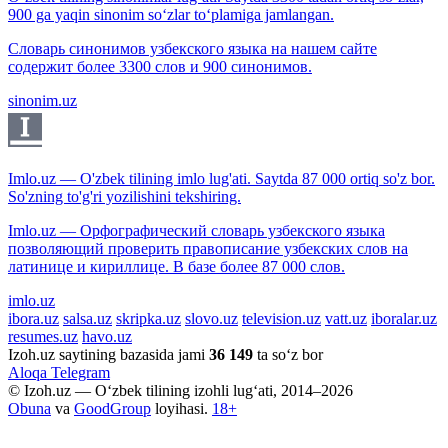
900 ga yaqin sinonim so‘zlar to‘plamiga jamlangan.
Словарь синонимов узбекского языка на нашем сайте
содержит более 3300 слов и 900 синонимов.
sinonim.uz
Imlo.uz — O'zbek tilining imlo lug'ati. Saytda 87 000 ortiq so'z bor.
So'zning to'g'ri yozilishini tekshiring.
Imlo.uz — Орфографический словарь узбекского языка
позволяющий проверить правописание узбекских слов на
латинице и кириллице. В базе более 87 000 слов.
imlo.uz
ibora.uz
salsa.uz
skripka.uz
slovo.uz
television.uz
vatt.uz
iboralar.uz
resumes.uz
havo.uz
Izoh.uz saytining bazasida jami
36 149
ta so‘z bor
Aloqa
Telegram
© Izoh.uz — O‘zbek tilining izohli lug‘ati, 2014–2026
Obuna
va
GoodGroup
loyihasi.
18+