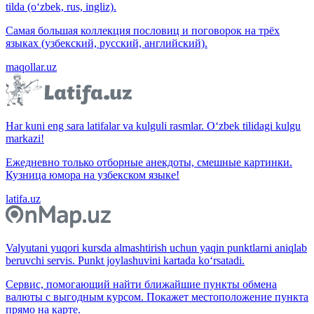
tilda (o‘zbek, rus, ingliz).
Самая большая коллекция пословиц и поговорок на трёх
языках (узбекский, русский, английский).
maqollar.uz
Har kuni eng sara latifalar va kulguli rasmlar. O‘zbek tilidagi kulgu
markazi!
Ежедневно только отборные анекдоты, смешные картинки.
Кузница юмора на узбекском языке!
latifa.uz
Valyutani yuqori kursda almashtirish uchun yaqin punktlarni aniqlab
beruvchi servis. Punkt joylashuvini kartada ko‘rsatadi.
Сервис, помогающий найти ближайшие пункты обмена
валюты с выгодным курсом. Покажет местоположение пункта
прямо на карте.