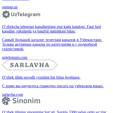
onmap.uz
O‘zbekcha telegram kanallarining eng katta katalogi. Faqt faol
kanallar, ruknlarda va batafsil statistikasi bilan.
Самый большой каталог телеграм каналов в Узбекистане.
Только активные каналы по категориям и с подробной
статистикой.
uztelegram.com
O‘zbek tilida savodli yozishni biz bilan boshlang.
С нами вы научитесь грамотно писать на узбекском языке.
sarlavha.com
O‘zbek tilining sinonimlar lug‘ati. Saytda 3300 tadan ortiq so‘zlar,