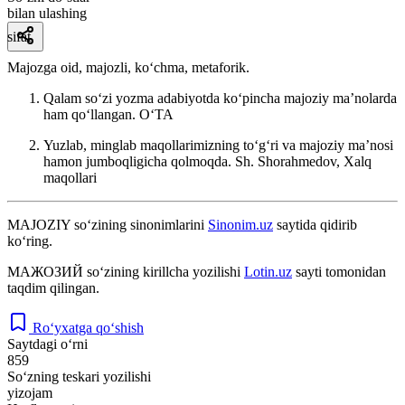
bilan ulashing
sifat
Majozga oid, majozli, koʻchma, metaforik.
Qalam soʻzi yozma adabiyotda koʻpincha majoziy maʼnolarda
ham qoʻllangan.
OʻTA
Yuzlab, minglab maqollarimizning toʻgʻri va majoziy maʼnosi
hamon jumboqligicha qolmoqda.
Sh. Shorahmedov, Xalq
maqollari
MAJOZIY
so‘zining sinonimlarini
Sinonim.uz
saytida qidirib
ko‘ring.
МАЖОЗИЙ
so‘zining kirillcha yozilishi
Lotin.uz
sayti tomonidan
taqdim qilingan.
Ro‘yxatga qo‘shish
Saytdagi o‘rni
859
So‘zning teskari yozilishi
yizojam