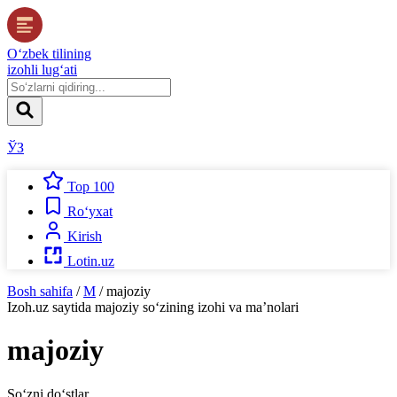
O‘zbek tilining
izohli lug‘ati
ЎЗ
Top 100
Ro‘yxat
Kirish
Lotin.uz
Bosh sahifa
/
M
/
majoziy
Izoh.uz
saytida
majoziy
so‘zining izohi va ma’nolari
majoziy
So‘zni do‘stlar