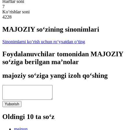
Harflar soni
7
Ko‘rishlar soni
4228
MAJOZIY so‘zining sinonimlari
Sinonimlarni ko‘rish uchun ro‘yxatdan o‘ting
Foydalanuvchilar tomonidan MAJOZIY
so‘ziga berilgan ma’nolar
majoziy so‘ziga yangi izoh qo‘shing
Yuborish
Oldingi 10 ta so‘z
majnun