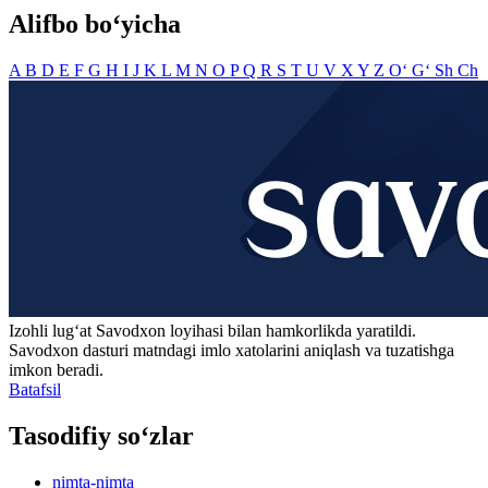
Alifbo bo‘yicha
A
B
D
E
F
G
H
I
J
K
L
M
N
O
P
Q
R
S
T
U
V
X
Y
Z
O‘
G‘
Sh
Ch
Izohli lugʻat
Savodxon
loyihasi bilan hamkorlikda yaratildi.
Savodxon dasturi matndagi imlo xatolarini aniqlash va tuzatishga
imkon beradi.
Batafsil
Tasodifiy so‘zlar
nimta-nimta