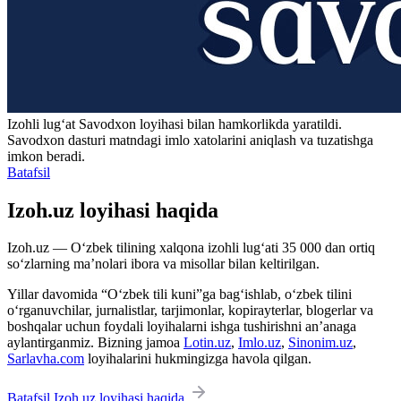
Izohli lugʻat
Savodxon
loyihasi bilan hamkorlikda yaratildi.
Savodxon dasturi matndagi imlo xatolarini aniqlash va tuzatishga
imkon beradi.
Batafsil
Izoh.uz loyihasi haqida
Izoh.uz — O‘zbek tilining xalqona izohli lug‘ati 35 000 dan ortiq
so‘zlarning ma’nolari ibora va misollar bilan keltirilgan.
Yillar davomida “O‘zbek tili kuni”ga bag‘ishlab, o‘zbek tilini
o‘rganuvchilar, jurnalistlar, tarjimonlar, kopirayterlar, blogerlar va
boshqalar uchun foydali loyihalarni ishga tushirishni an’anaga
aylantirganmiz. Bizning jamoa
Lotin.uz
,
Imlo.uz
,
Sinonim.uz
,
Sarlavha.com
loyihalarini hukmingizga havola qilgan.
Batafsil Izoh.uz loyihasi haqida