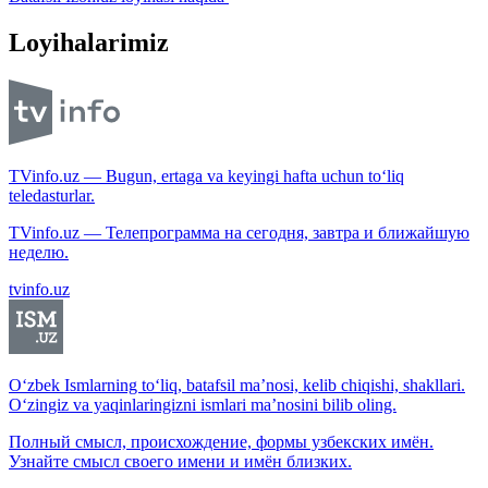
Loyihalarimiz
TVinfo.uz — Bugun, ertaga va keyingi hafta uchun to‘liq
teledasturlar.
TVinfo.uz — Телепрограмма на сегодня, завтра и ближайшую
неделю.
tvinfo.uz
O‘zbek Ismlarning to‘liq, batafsil ma’nosi, kelib chiqishi, shakllari.
O‘zingiz va yaqinlaringizni ismlari ma’nosini bilib oling.
Полный смысл, происхождение, формы узбекских имён.
Узнайте смысл своего имени и имён близких.