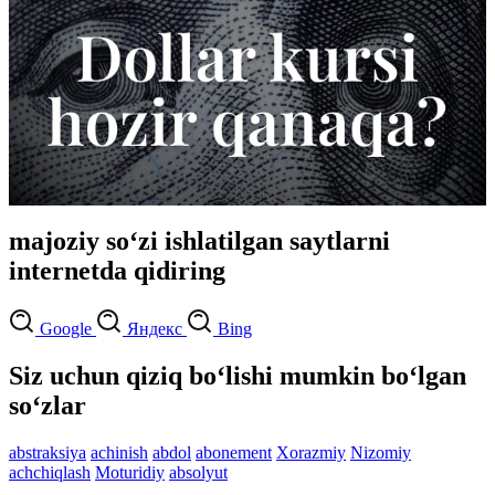
majoziy so‘zi ishlatilgan saytlarni
internetda qidiring
Google
Яндекс
Bing
Siz uchun qiziq bo‘lishi mumkin bo‘lgan
so‘zlar
abstraksiya
achinish
abdol
abonement
Xorazmiy
Nizomiy
achchiqlash
Moturidiy
absolyut