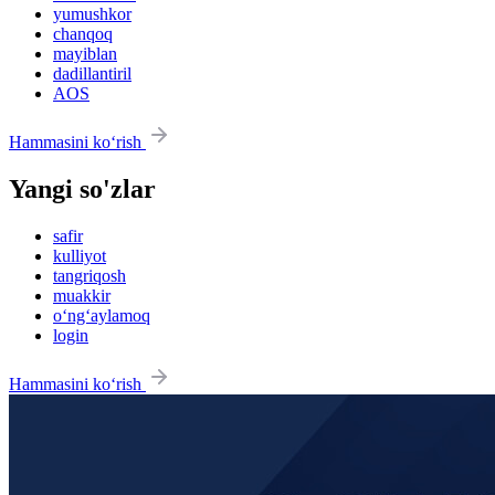
yumushkor
chanqoq
mayiblan
dadillantiril
AOS
Hammasini ko‘rish
Yangi so'zlar
safir
kulliyot
tangriqosh
muakkir
o‘ng‘aylamoq
login
Hammasini ko‘rish