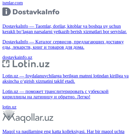
ismlar.com
DostavkaInfo — Taomlar, dorilar, kitoblar va boshqa uy uchun
kerakli bo‘lagan narsalarni yetkazib berish xizmatlari bor servislar.
DostavkaInfo — Каталог сервисов, предлагающих доставку
еды, лекарств, книг и товаров для дома.
dostavkainfo.uz
Lotin.uz — foydalanuvchilarga berilgan matnni lotindan kirillga va
aksincha o‘girish xizmatini taklif etadi.
Lotin.uz — поможет транслитерировать с узбекской
кириллицы на латиницу и обратно. Легко!
lotin.uz
Maqol va naqllarning eng katta kolleksiyasi. Har bir maqol uchta