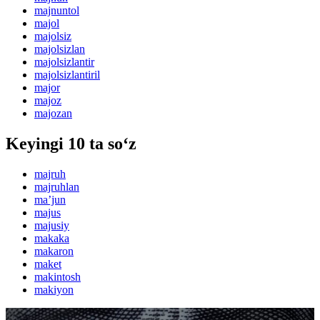
majnuntol
majol
majolsiz
majolsizlan
majolsizlantir
majolsizlantiril
major
majoz
majozan
Keyingi 10 ta so‘z
majruh
majruhlan
maʼjun
majus
majusiy
makaka
makaron
maket
makintosh
makiyon