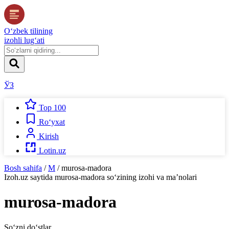
O‘zbek tilining
izohli lug‘ati
ЎЗ
Top 100
Ro‘yxat
Kirish
Lotin.uz
Bosh sahifa
/
M
/
murosa-madora
Izoh.uz
saytida
murosa-madora
so‘zining izohi va ma’nolari
murosa-madora
So‘zni do‘stlar