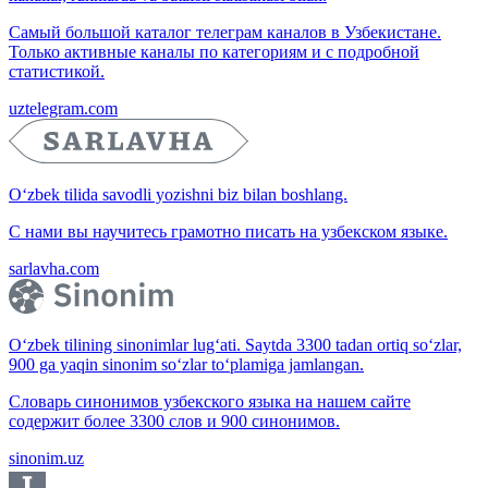
Самый большой каталог телеграм каналов в Узбекистане.
Только активные каналы по категориям и с подробной
статистикой.
uztelegram.com
O‘zbek tilida savodli yozishni biz bilan boshlang.
С нами вы научитесь грамотно писать на узбекском языке.
sarlavha.com
O‘zbek tilining sinonimlar lug‘ati. Saytda 3300 tadan ortiq so‘zlar,
900 ga yaqin sinonim so‘zlar to‘plamiga jamlangan.
Словарь синонимов узбекского языка на нашем сайте
содержит более 3300 слов и 900 синонимов.
sinonim.uz