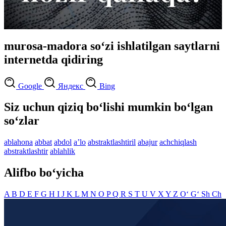
murosa-madora so‘zi ishlatilgan saytlarni
internetda qidiring
Google
Яндекс
Bing
Siz uchun qiziq bo‘lishi mumkin bo‘lgan
so‘zlar
ablahona
abbat
abdol
aʼlo
abstraktlashtiril
abajur
achchiqlash
abstraktlashtir
ablahlik
Alifbo bo‘yicha
A
B
D
E
F
G
H
I
J
K
L
M
N
O
P
Q
R
S
T
U
V
X
Y
Z
O‘
G‘
Sh
Ch