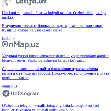
Har kuni eng sara latifalar va kulguli rasmlar. O‘zbek tilidagi kulgu
markazi!
Ежедневно только отборные анекдоты, смешные картинки.
Кузница юмора на узбекском языке!
latifa.uz
Valyutani yuqori kursda almashtirish uchun yaqin punktlarni aniqlab
beruvchi servis. Punkt joylashuvini kartada ko‘rsatadi.
Сервис, помогающий найти ближайшие пункты обмена
валюты с выгодным курсом. Покажет местоположение пункта
прямо на карте.
onmap.uz
O‘zbekcha telegram kanallarining eng katta katalogi. Faqt faol
kanallar, ruknlarda va batafsil statistikasi bilan.