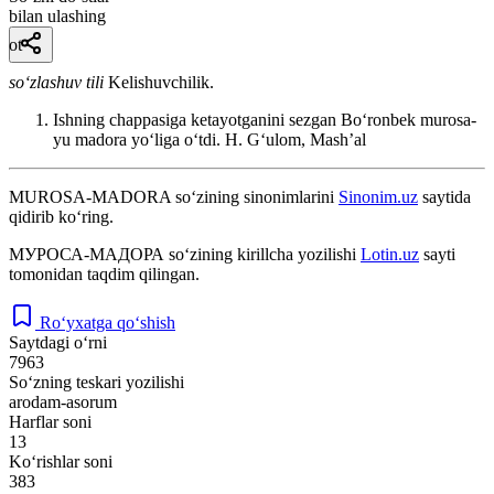
bilan ulashing
ot
so‘zlashuv tili
Kelishuvchilik.
Ishning chappasiga ketayotganini sezgan Boʻronbek murosa-
yu madora yoʻliga oʻtdi.
H. Gʻulom, Mashʼal
MUROSA-MADORA
so‘zining sinonimlarini
Sinonim.uz
saytida
qidirib ko‘ring.
МУРОСА-МАДОРА
so‘zining kirillcha yozilishi
Lotin.uz
sayti
tomonidan taqdim qilingan.
Ro‘yxatga qo‘shish
Saytdagi o‘rni
7963
So‘zning teskari yozilishi
arodam-asorum
Harflar soni
13
Ko‘rishlar soni
383