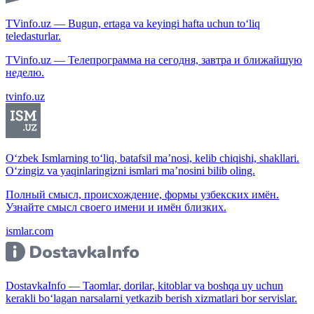
TVinfo.uz — Bugun, ertaga va keyingi hafta uchun to‘liq
teledasturlar.
TVinfo.uz — Телепрограмма на сегодня, завтра и ближайшую
неделю.
tvinfo.uz
O‘zbek Ismlarning to‘liq, batafsil ma’nosi, kelib chiqishi, shakllari.
O‘zingiz va yaqinlaringizni ismlari ma’nosini bilib oling.
Полный смысл, происхождение, формы узбекских имён.
Узнайте смысл своего имени и имён близких.
ismlar.com
DostavkaInfo — Taomlar, dorilar, kitoblar va boshqa uy uchun
kerakli bo‘lagan narsalarni yetkazib berish xizmatlari bor servislar.