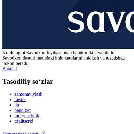
Izohli lugʻat
Savodxon
loyihasi bilan hamkorlikda yaratildi.
Savodxon dasturi matndagi imlo xatolarini aniqlash va tuzatishga
imkon beradi.
Batafsil
Tasodifiy so‘zlar
zamonaviylash
raislik
litr
pand ber
mo‘ynachilik
triglitserid