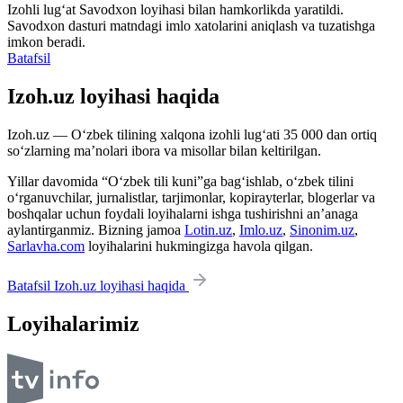
Izohli lugʻat
Savodxon
loyihasi bilan hamkorlikda yaratildi.
Savodxon dasturi matndagi imlo xatolarini aniqlash va tuzatishga
imkon beradi.
Batafsil
Izoh.uz loyihasi haqida
Izoh.uz — O‘zbek tilining xalqona izohli lug‘ati 35 000 dan ortiq
so‘zlarning ma’nolari ibora va misollar bilan keltirilgan.
Yillar davomida “O‘zbek tili kuni”ga bag‘ishlab, o‘zbek tilini
o‘rganuvchilar, jurnalistlar, tarjimonlar, kopirayterlar, blogerlar va
boshqalar uchun foydali loyihalarni ishga tushirishni an’anaga
aylantirganmiz. Bizning jamoa
Lotin.uz
,
Imlo.uz
,
Sinonim.uz
,
Sarlavha.com
loyihalarini hukmingizga havola qilgan.
Batafsil Izoh.uz loyihasi haqida
Loyihalarimiz