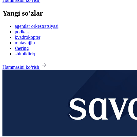
Hammasini ko‘rish
Yangi so'zlar
agentlar orkestratsiyasi
podkast
kvadrokopter
mutavajjih
shering
shimildiriq
Hammasini ko‘rish