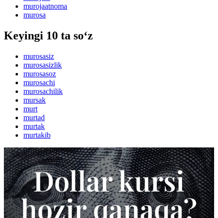
murojaatnoma
murosa
Keyingi 10 ta so‘z
murosasiz
murosasizlik
murosasoz
murosachi
murosachilik
mursak
murt
murtad
murtak
murtakib