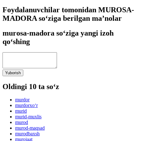
Foydalanuvchilar tomonidan MUROSA-
MADORA so‘ziga berilgan ma’nolar
murosa-madora so‘ziga yangi izoh
qo‘shing
Yuborish
Oldingi 10 ta so‘z
murdor
murdorxo‘r
murid
murid-muxlis
murod
murod-maqsad
murodbaxsh
murojaat