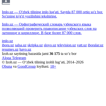
Imlo.uz — O'zbek tilining imlo lug'ati. Saytda 87 000 ortiq so'z bor.
So'zning to'g'ri yozilishini tekshiring.
Imlo.uz — Орфографический словарь узбекского языка
позволяющий проверить правописание узбекских слов на
латинице и кириллице. В базе более 87 000 слов.
imlo.uz
ibora.uz
salsa.uz
skripka.uz
slovo.uz
television.uz
vatt.uz
iboralar.uz
resumes.uz
havo.uz
Izoh.uz saytining bazasida jami
36 175
ta so‘z bor
Aloqa
Telegram
© Izoh.uz — O‘zbek tilining izohli lug‘ati, 2014–2026
Obuna
va
GoodGroup
loyihasi.
18+