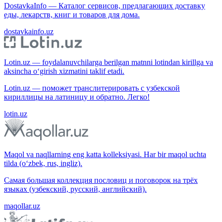
DostavkaInfo — Каталог сервисов, предлагающих доставку
еды, лекарств, книг и товаров для дома.
dostavkainfo.uz
Lotin.uz — foydalanuvchilarga berilgan matnni lotindan kirillga va
aksincha o‘girish xizmatini taklif etadi.
Lotin.uz — поможет транслитерировать с узбекской
кириллицы на латиницу и обратно. Легко!
lotin.uz
Maqol va naqllarning eng katta kolleksiyasi. Har bir maqol uchta
tilda (o‘zbek, rus, ingliz).
Самая большая коллекция пословиц и поговорок на трёх
языках (узбекский, русский, английский).
maqollar.uz