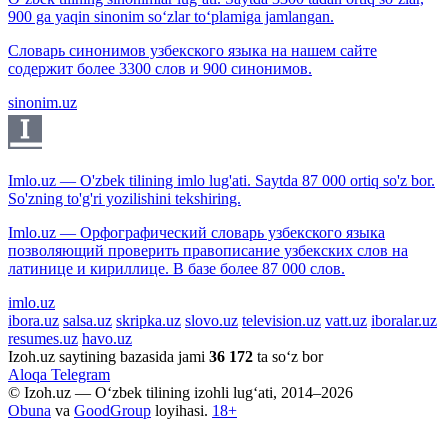
900 ga yaqin sinonim so‘zlar to‘plamiga jamlangan.
Словарь синонимов узбекского языка на нашем сайте
содержит более 3300 слов и 900 синонимов.
sinonim.uz
Imlo.uz — O'zbek tilining imlo lug'ati. Saytda 87 000 ortiq so'z bor.
So'zning to'g'ri yozilishini tekshiring.
Imlo.uz — Орфографический словарь узбекского языка
позволяющий проверить правописание узбекских слов на
латинице и кириллице. В базе более 87 000 слов.
imlo.uz
ibora.uz
salsa.uz
skripka.uz
slovo.uz
television.uz
vatt.uz
iboralar.uz
resumes.uz
havo.uz
Izoh.uz saytining bazasida jami
36 172
ta so‘z bor
Aloqa
Telegram
© Izoh.uz — O‘zbek tilining izohli lug‘ati, 2014–2026
Obuna
va
GoodGroup
loyihasi.
18+