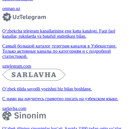
onmap.uz
O‘zbekcha telegram kanallarining eng katta katalogi. Faqt faol
kanallar, ruknlarda va batafsil statistikasi bilan.
Самый большой каталог телеграм каналов в Узбекистане.
Только активные каналы по категориям и с подробной
статистикой.
uztelegram.com
O‘zbek tilida savodli yozishni biz bilan boshlang.
С нами вы научитесь грамотно писать на узбекском языке.
sarlavha.com
O‘zbek tilining sinonimlar lug‘ati. Saytda 3300 tadan ortiq so‘zlar,