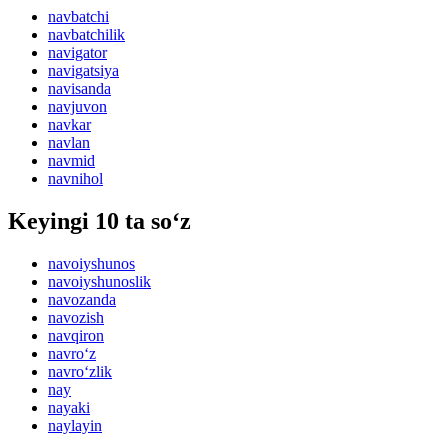
navbatchi
navbatchilik
navigator
navigatsiya
navisanda
navjuvon
navkar
navlan
navmid
navnihol
Keyingi 10 ta so‘z
navoiyshunos
navoiyshunoslik
navozanda
navozish
navqiron
navro‘z
navro‘zlik
nay
nayaki
naylayin