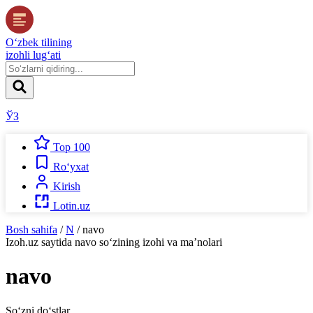
O‘zbek tilining
izohli lug‘ati
ЎЗ
Top 100
Ro‘yxat
Kirish
Lotin.uz
Bosh sahifa
/
N
/
navo
Izoh.uz
saytida
navo
so‘zining izohi va ma’nolari
navo
So‘zni do‘stlar