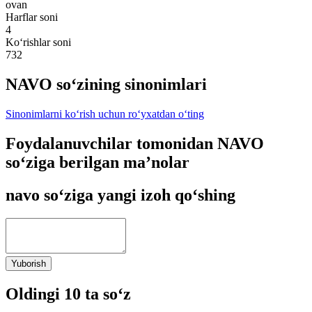
ovan
Harflar soni
4
Ko‘rishlar soni
732
NAVO so‘zining sinonimlari
Sinonimlarni ko‘rish uchun ro‘yxatdan o‘ting
Foydalanuvchilar tomonidan NAVO
so‘ziga berilgan ma’nolar
navo so‘ziga yangi izoh qo‘shing
Yuborish
Oldingi 10 ta so‘z