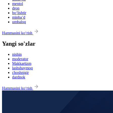
mentol
dron
bo‘lishtir
minbaʼd
umbaloq
Hammasini ko‘rish
Yangi so'zlar
nishin
moderator
Makkartizm
lashshaymoq
choshnigir
dardnok
Hammasini ko‘rish