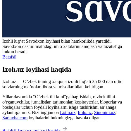
Izohli lugʻat
Savodxon
loyihasi bilan hamkorlikda yaratildi.
Savodxon dasturi matndagi imlo xatolarini aniqlash va tuzatishga
imkon beradi.
Batafsil
Izoh.uz loyihasi haqida
Izoh.uz — O‘zbek tilining xalqona izohli lug‘ati 35 000 dan ortiq
so‘zlarning ma’nolari ibora va misollar bilan keltirilgan.
Yillar davomida “O‘zbek tili kuni”ga bag‘ishlab, o‘zbek tilini
o‘rganuvchilar, jurnalistlar, tarjimonlar, kopirayterlar, blogerlar va
boshqalar uchun foydali loyihalarni ishga tushirishni an’anaga
aylantirganmiz. Bizning jamoa
Lotin.uz
,
Imlo.uz
,
Sinonim.uz
,
Sarlavha.com
loyihalarini hukmingizga havola qilgan.
Batafsil Izoh.uz loyihasi haqida