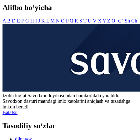
Alifbo bo‘yicha
A
B
D
E
F
G
H
I
J
K
L
M
N
O
P
Q
R
S
T
U
V
X
Y
Z
O‘
G‘
Sh
Ch
Izohli lugʻat
Savodxon
loyihasi bilan hamkorlikda yaratildi.
Savodxon dasturi matndagi imlo xatolarini aniqlash va tuzatishga
imkon beradi.
Batafsil
Tasodifiy so‘zlar
dilnavoz