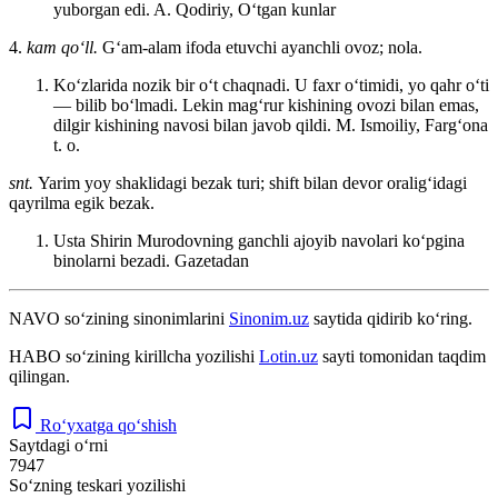
yuborgan edi.
A. Qodiriy, Oʻtgan kunlar
4.
kam qoʻll.
Gʻam-alam ifoda etuvchi ayanchli ovoz; nola.
Koʻzlarida nozik bir oʻt chaqnadi. U faxr oʻtimidi, yo qahr oʻti
— bilib boʻlmadi. Lekin magʻrur kishining ovozi bilan emas,
dilgir kishining navosi bilan javob qildi.
M. Ismoiliy, Fargʻona
t. o.
snt.
Yarim yoy shaklidagi bezak turi; shift bilan devor oraligʻidagi
qayrilma egik bezak.
Usta Shirin Murodovning ganchli ajoyib navolari koʻpgina
binolarni bezadi.
Gazetadan
NAVO
so‘zining sinonimlarini
Sinonim.uz
saytida qidirib ko‘ring.
НАВО
so‘zining kirillcha yozilishi
Lotin.uz
sayti tomonidan taqdim
qilingan.
Ro‘yxatga qo‘shish
Saytdagi o‘rni
7947
So‘zning teskari yozilishi