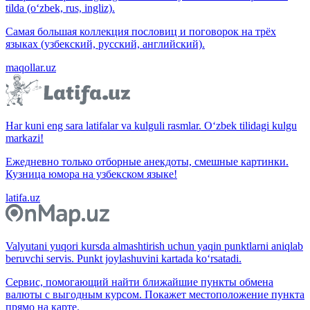
tilda (o‘zbek, rus, ingliz).
Самая большая коллекция пословиц и поговорок на трёх
языках (узбекский, русский, английский).
maqollar.uz
Har kuni eng sara latifalar va kulguli rasmlar. O‘zbek tilidagi kulgu
markazi!
Ежедневно только отборные анекдоты, смешные картинки.
Кузница юмора на узбекском языке!
latifa.uz
Valyutani yuqori kursda almashtirish uchun yaqin punktlarni aniqlab
beruvchi servis. Punkt joylashuvini kartada ko‘rsatadi.
Сервис, помогающий найти ближайшие пункты обмена
валюты с выгодным курсом. Покажет местоположение пункта
прямо на карте.