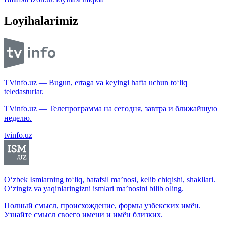
Loyihalarimiz
TVinfo.uz — Bugun, ertaga va keyingi hafta uchun to‘liq
teledasturlar.
TVinfo.uz — Телепрограмма на сегодня, завтра и ближайшую
неделю.
tvinfo.uz
O‘zbek Ismlarning to‘liq, batafsil ma’nosi, kelib chiqishi, shakllari.
O‘zingiz va yaqinlaringizni ismlari ma’nosini bilib oling.
Полный смысл, происхождение, формы узбекских имён.
Узнайте смысл своего имени и имён близких.