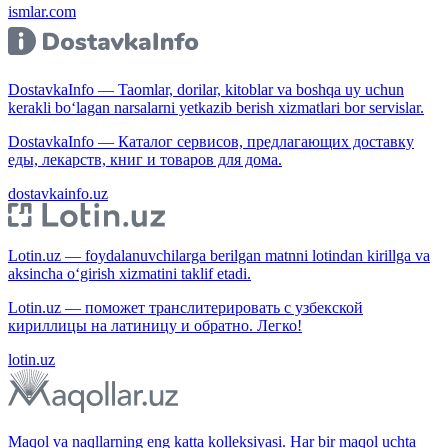
ismlar.com
DostavkaInfo — Taomlar, dorilar, kitoblar va boshqa uy uchun
kerakli bo‘lagan narsalarni yetkazib berish xizmatlari bor servislar.
DostavkaInfo — Каталог сервисов, предлагающих доставку
еды, лекарств, книг и товаров для дома.
dostavkainfo.uz
Lotin.uz — foydalanuvchilarga berilgan matnni lotindan kirillga va
aksincha o‘girish xizmatini taklif etadi.
Lotin.uz — поможет транслитерировать с узбекской
кириллицы на латиницу и обратно. Легко!
lotin.uz
Maqol va naqllarning eng katta kolleksiyasi. Har bir maqol uchta