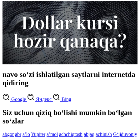
navo so‘zi ishlatilgan saytlarni internetda
qidiring
Google
Яндекс
Bing
Siz uchun qiziq bo‘lishi mumkin bo‘lgan
so‘zlar
abgor
abr
aʼlo
Yupiter
aʼmol
achchiqtosh
abjaq
achinish
G‘ijduvoniy