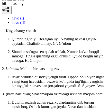
bilan ulashing
ot
navo (I)
navo (II)
1. Kuy, ohang; xonish.
Qumrining toʻyi: Bezalgan uyi, Nayning navosi Qayta-
qaytadan Chalinib tinmay.
Gʻ. Gʻulom
Shundan soʻngra sen qadah ushlab, Xumor koʻzla boqqil
samoga, Tingla qushning ezgu orzusin, Quloq bergin mayin
navoga.
H. Olimjon
2.
koʻchma
Maʼlum bir narsaning zavqi.
Avaz oʻrnidan qushday yengil turdi. Oppoq boʻlib yorishgan
yangi tong havosidan, bezovta koʻnglida tugʻilgan yangicha
bir tuygʻular navosidan jon-jahoni yayradi.
S. Siyoyev, Avaz
3. (katta harf bilan) Shashmaqom tizimidagi ikkinchi maqom nomi
Dutorni sozlash uchun reza kuylardangina olib turgan
mashshoq, Otabek kutmagan joyda, Navo dan boshlab