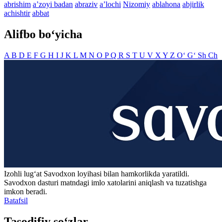
abrishim
aʼzoyi badan
abraziv
aʼlochi
Nizomiy
ablahona
abjirlik
achishtir
abbat
Alifbo bo‘yicha
A
B
D
E
F
G
H
I
J
K
L
M
N
O
P
Q
R
S
T
U
V
X
Y
Z
O‘
G‘
Sh
Ch
Izohli lugʻat
Savodxon
loyihasi bilan hamkorlikda yaratildi.
Savodxon dasturi matndagi imlo xatolarini aniqlash va tuzatishga
imkon beradi.
Batafsil
Tasodifiy so‘zlar