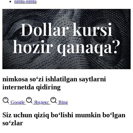
nimta-nimta
nimkosa so‘zi ishlatilgan saytlarni
internetda qidiring
Google
Яндекс
Bing
Siz uchun qiziq bo‘lishi mumkin bo‘lgan
so‘zlar