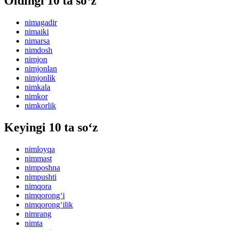
Oldingi 10 ta so‘z
nimagadir
nimaiki
nimarsa
nimdosh
nimjon
nimjonlan
nimjonlik
nimkala
nimkor
nimkorlik
Keyingi 10 ta so‘z
nimloyqa
nimmast
nimposhna
nimpushti
nimqora
nimqorong‘i
nimqorong‘ilik
nimrang
nimta