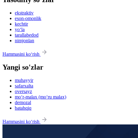
ekstraktiv
eson-omonlik
kechtir
yo‘la
tarallabedod
nimjonlan
Hammasini ko‘rish
Yangi so'zlar
muhayyir
safarxalta
oversayz
mo‘r-malax (mo‘ru malax)
demozal
batahqiq
Hammasini ko‘rish