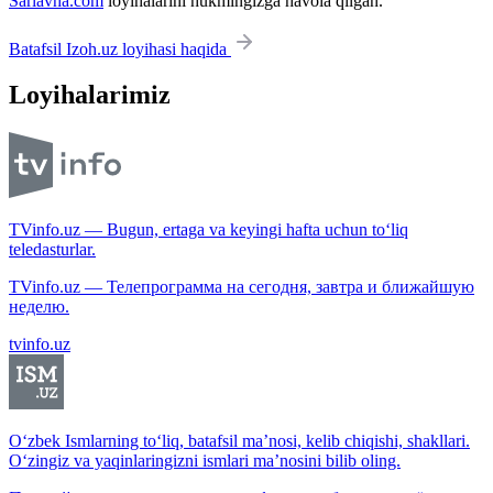
Sarlavha.com
loyihalarini hukmingizga havola qilgan.
Batafsil Izoh.uz loyihasi haqida
Loyihalarimiz
TVinfo.uz — Bugun, ertaga va keyingi hafta uchun to‘liq
teledasturlar.
TVinfo.uz — Телепрограмма на сегодня, завтра и ближайшую
неделю.
tvinfo.uz
O‘zbek Ismlarning to‘liq, batafsil ma’nosi, kelib chiqishi, shakllari.
O‘zingiz va yaqinlaringizni ismlari ma’nosini bilib oling.