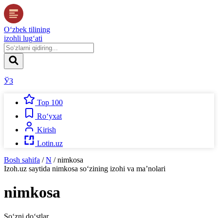
O‘zbek tilining
izohli lug‘ati
ЎЗ
Top 100
Ro‘yxat
Kirish
Lotin.uz
Bosh sahifa
/
N
/
nimkosa
Izoh.uz
saytida
nimkosa
so‘zining izohi va ma’nolari
nimkosa
So‘zni do‘stlar