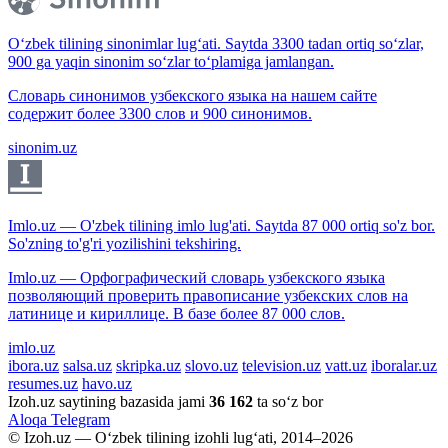
O‘zbek tilining sinonimlar lug‘ati. Saytda 3300 tadan ortiq so‘zlar,
900 ga yaqin sinonim so‘zlar to‘plamiga jamlangan.
Словарь синонимов узбекского языка на нашем сайте
содержит более 3300 слов и 900 синонимов.
sinonim.uz
Imlo.uz — O'zbek tilining imlo lug'ati. Saytda 87 000 ortiq so'z bor.
So'zning to'g'ri yozilishini tekshiring.
Imlo.uz — Орфографический словарь узбекского языка
позволяющий проверить правописание узбекских слов на
латинице и кириллице. В базе более 87 000 слов.
imlo.uz
ibora.uz
salsa.uz
skripka.uz
slovo.uz
television.uz
vatt.uz
iboralar.uz
resumes.uz
havo.uz
Izoh.uz saytining bazasida jami
36 162
ta so‘z bor
Aloqa
Telegram
© Izoh.uz — O‘zbek tilining izohli lug‘ati, 2014–2026