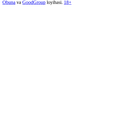
Obuna
va
GoodGroup
loyihasi.
18+