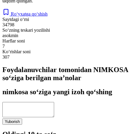
taqdim qilingan.
Ro‘yxatga qo‘shish
Saytdagi o‘rni
34798
So‘zning teskari yozilishi
asokmin
Harflar soni
7
Ko‘rishlar soni
307
Foydalanuvchilar tomonidan NIMKOSA
so‘ziga berilgan ma’nolar
nimkosa so‘ziga yangi izoh qo‘shing
Yuborish