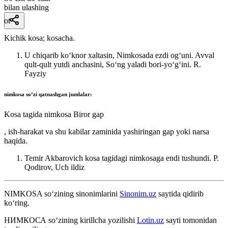
bilan ulashing
ot
Kichik kosa; kosacha.
U chiqarib koʻknor xaltasin, Nimkosada ezdi ogʻuni. Avval
qult-qult yutdi anchasini, Soʻng yaladi bori-yoʻgʻini.
R.
Fayziy
nimkosa
soʻzi qatnashgan jumlalar:
Kosa tagida nimkosa Biror gap
, ish-harakat va shu kabilar zaminida yashiringan gap yoki narsa
haqida.
Temir Akbarovich kosa tagidagi nimkosaga endi tushundi.
P.
Qodirov, Uch ildiz
NIMKOSA
so‘zining sinonimlarini
Sinonim.uz
saytida qidirib
ko‘ring.
НИМКОСА
so‘zining kirillcha yozilishi
Lotin.uz
sayti tomonidan