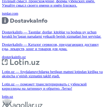
Полный смысл, происхождение, формы узбекских имён.
Узнайте смысл своего имени и имён близких.
ismlar.com
DostavkaInfo — Taomlar, dorilar, kitoblar va boshqa uy uchun
kerakli bo‘lagan narsalarni yetkazib berish xizmatlari bor servislar.
DostavkaInfo — Каталог сервисов, предлагающих доставку
еды, лекарств, книг и товаров для дома.
dostavkainfo.uz
Lotin.uz — foydalanuvchilarga berilgan matnni lotindan kirillga va
aksincha o‘girish xizmatini taklif etadi.
Lotin.uz — поможет транслитерировать с узбекской
кириллицы на латиницу и обратно. Легко!
lotin.uz