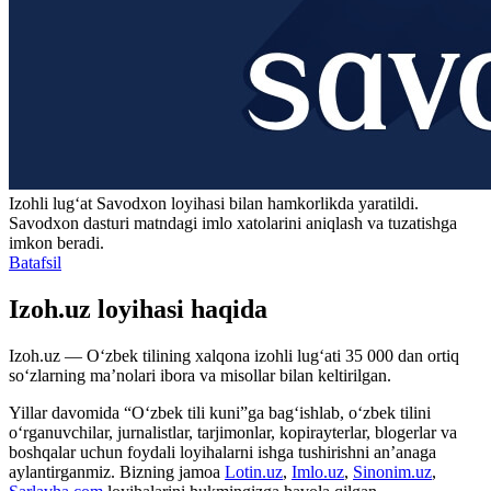
Izohli lugʻat
Savodxon
loyihasi bilan hamkorlikda yaratildi.
Savodxon dasturi matndagi imlo xatolarini aniqlash va tuzatishga
imkon beradi.
Batafsil
Izoh.uz loyihasi haqida
Izoh.uz — O‘zbek tilining xalqona izohli lug‘ati 35 000 dan ortiq
so‘zlarning ma’nolari ibora va misollar bilan keltirilgan.
Yillar davomida “O‘zbek tili kuni”ga bag‘ishlab, o‘zbek tilini
o‘rganuvchilar, jurnalistlar, tarjimonlar, kopirayterlar, blogerlar va
boshqalar uchun foydali loyihalarni ishga tushirishni an’anaga
aylantirganmiz. Bizning jamoa
Lotin.uz
,
Imlo.uz
,
Sinonim.uz
,