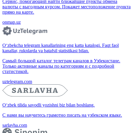
Сервис, помогающий найти ближайшие пункты обмена
валюты с выгодным курсом. Покажет местоположение пункта
прямо на карте.
onmap.uz
O‘zbekcha telegram kanallarining eng katta katalogi. Faqt faol
kanallar, ruknlarda va batafsil statistikasi bilan.
Самый большой каталог телеграм каналов в Узбекистане.
Только активные каналы по категориям и с подробной
статистикой.
uztelegram.com
O‘zbek tilida savodli yozishni biz bilan boshlang.
С нами вы научитесь грамотно писать на узбекском языке.
sarlavha.com