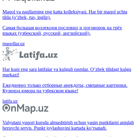
Maqol va naqllarning eng katta kolleksiyasi. Har bir maqol uchta
tilda (o‘zbek, rus, ingliz).
Самая большая коллекция пословиц и поговорок на трёх
языках (узбекский, русский, английский).
maqollar.uz
Har kuni eng sara latifalar va kulguli rasmlar. O‘zbek tilidagi kulgu
markazi!
Ежедневно только отборные анекдоты, смешные картинки.
Кузница юмора на узбекском языке!
latifa.uz
Valyutani yuqori kursda almashtirish uchun yaqin punktlarni aniqlab
beruvchi servis. Punkt joylashuvini kartada ko‘rsatadi.