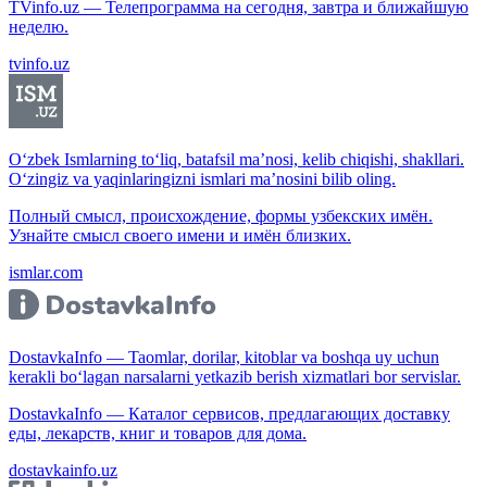
TVinfo.uz — Телепрограмма на сегодня, завтра и ближайшую
неделю.
tvinfo.uz
O‘zbek Ismlarning to‘liq, batafsil ma’nosi, kelib chiqishi, shakllari.
O‘zingiz va yaqinlaringizni ismlari ma’nosini bilib oling.
Полный смысл, происхождение, формы узбекских имён.
Узнайте смысл своего имени и имён близких.
ismlar.com
DostavkaInfo — Taomlar, dorilar, kitoblar va boshqa uy uchun
kerakli bo‘lagan narsalarni yetkazib berish xizmatlari bor servislar.
DostavkaInfo — Каталог сервисов, предлагающих доставку
еды, лекарств, книг и товаров для дома.
dostavkainfo.uz