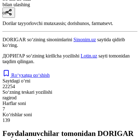
bilan ulashing
ot
Dorilar tayyorlovchi mutaxassis; dorishunos, farmatsevt.
DORIGAR
so‘zining sinonimlarini
Sinonim.uz
saytida qidirib
ko‘ring.
ДОРИГАР
so‘zining kirillcha yozilishi
Lotin.uz
sayti tomonidan
taqdim qilingan.
Ro‘yxatga qo‘shish
Saytdagi o‘rni
22254
So‘zning teskari yozilishi
ragirod
Harflar soni
7
Ko‘rishlar soni
139
Foydalanuvchilar tomonidan DORIGAR