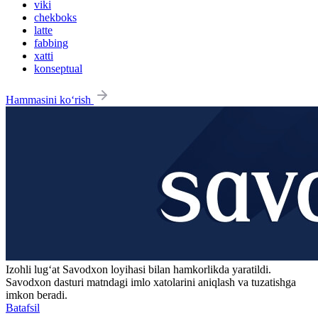
viki
chekboks
latte
fabbing
xatti
konseptual
Hammasini ko‘rish
Izohli lugʻat
Savodxon
loyihasi bilan hamkorlikda yaratildi.
Savodxon dasturi matndagi imlo xatolarini aniqlash va tuzatishga
imkon beradi.
Batafsil