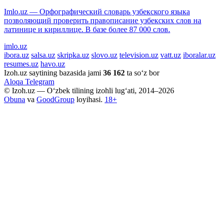
Imlo.uz — Орфографический словарь узбекского языка
позволяющий проверить правописание узбекских слов на
латинице и кириллице. В базе более 87 000 слов.
imlo.uz
ibora.uz
salsa.uz
skripka.uz
slovo.uz
television.uz
vatt.uz
iboralar.uz
resumes.uz
havo.uz
Izoh.uz saytining bazasida jami
36 162
ta so‘z bor
Aloqa
Telegram
© Izoh.uz — O‘zbek tilining izohli lug‘ati, 2014–2026
Obuna
va
GoodGroup
loyihasi.
18+