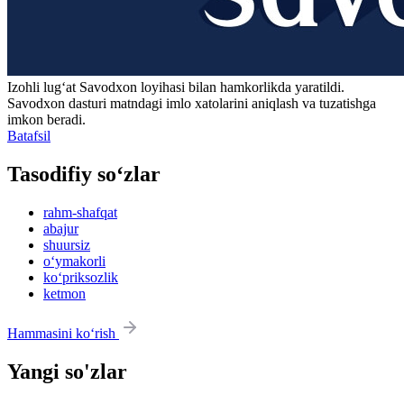
Izohli lugʻat
Savodxon
loyihasi bilan hamkorlikda yaratildi.
Savodxon dasturi matndagi imlo xatolarini aniqlash va tuzatishga
imkon beradi.
Batafsil
Tasodifiy so‘zlar
rahm-shafqat
abajur
shuursiz
o‘ymakorli
ko‘priksozlik
ketmon
Hammasini ko‘rish
Yangi so'zlar