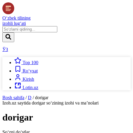
O‘zbek tilining
izohli lug‘ati
ЎЗ
Top 100
Ro‘yxat
Kirish
Lotin.uz
Bosh sahifa
/
D
/
dorigar
Izoh.uz
saytida
dorigar
so‘zining izohi va ma’nolari
dorigar
So‘zni do‘stlar