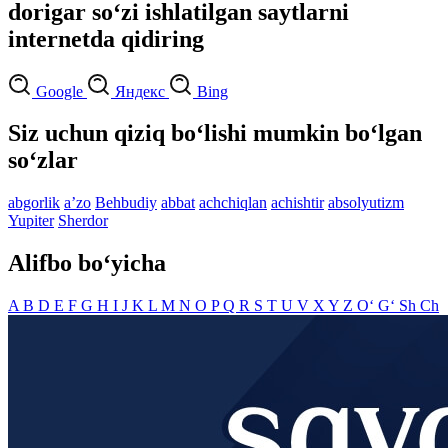
dorigar so‘zi ishlatilgan saytlarni
internetda qidiring
Google
Яндекс
Bing
Siz uchun qiziq bo‘lishi mumkin bo‘lgan
so‘zlar
abgorlik
aʼzo
Behbudiy
abbat
achchiqlan
achishtir
absolyutizm
Yupiter
Sherdor
Alifbo bo‘yicha
A
B
D
E
F
G
H
I
J
K
L
M
N
O
P
Q
R
S
T
U
V
X
Y
Z
O‘
G‘
Sh
Ch