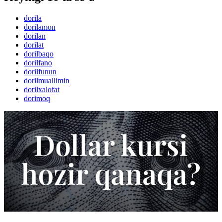
dorila
dorilamon
dorilan
dorilat
dorilbaqo
dorilfano
dorilfunun
dorilmuallimin
dorilxalofat
dorimoq