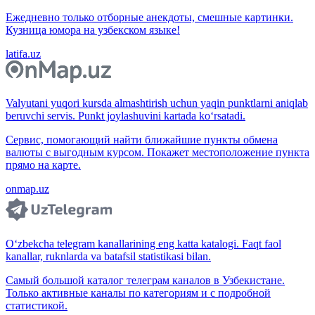
Ежедневно только отборные анекдоты, смешные картинки.
Кузница юмора на узбекском языке!
latifa.uz
Valyutani yuqori kursda almashtirish uchun yaqin punktlarni aniqlab
beruvchi servis. Punkt joylashuvini kartada ko‘rsatadi.
Сервис, помогающий найти ближайшие пункты обмена
валюты с выгодным курсом. Покажет местоположение пункта
прямо на карте.
onmap.uz
O‘zbekcha telegram kanallarining eng katta katalogi. Faqt faol
kanallar, ruknlarda va batafsil statistikasi bilan.
Самый большой каталог телеграм каналов в Узбекистане.
Только активные каналы по категориям и с подробной
статистикой.