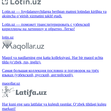
Lotin.uz — foydalanuvchilarga berilgan matnni lotindan kirillga va
aksincha o‘girish xizmatini taklif etadi.
Lotin.uz — поможет транслитерировать с узбекской
кириллицы на латиницу и обратно. Легко!
lotin.uz
Maqol va naqllarning eng katta kolleksiyasi. Har bir maqol uchta
tilda (o‘zbek, rus, ingliz).
Самая большая коллекция пословиц и поговорок на трёх
языках (узбекский, русский, английский).
maqollar.uz
Har kuni eng sara latifalar va kulguli rasmlar. O‘zbek tilidagi kulgu
markazi!