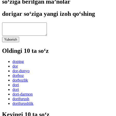
so‘ziga berilgan ma’nolar
dorigar so‘ziga yangi izoh qo‘shing
Yuborish
Oldingi 10 ta so‘z
doping
dor
dor-dunyo
dorboz
dorbozlik
dori
dori
dori-darmon
dorifurush
dorifurushlik
Keyingi 10 ta so‘z