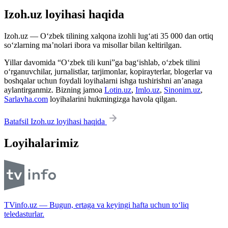
Izoh.uz loyihasi haqida
Izoh.uz — O‘zbek tilining xalqona izohli lug‘ati 35 000 dan ortiq
so‘zlarning ma’nolari ibora va misollar bilan keltirilgan.
Yillar davomida “O‘zbek tili kuni”ga bag‘ishlab, o‘zbek tilini
o‘rganuvchilar, jurnalistlar, tarjimonlar, kopirayterlar, blogerlar va
boshqalar uchun foydali loyihalarni ishga tushirishni an’anaga
aylantirganmiz. Bizning jamoa
Lotin.uz
,
Imlo.uz
,
Sinonim.uz
,
Sarlavha.com
loyihalarini hukmingizga havola qilgan.
Batafsil Izoh.uz loyihasi haqida
Loyihalarimiz
TVinfo.uz — Bugun, ertaga va keyingi hafta uchun to‘liq
teledasturlar.