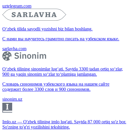
uztelegram.com
O‘zbek tilida savodli yozishni biz bilan boshlang.
С нами вы научитесь грамотно писать на узбекском языке.
sarlavha.com
O‘zbek tilining sinonimlar lug‘ati. Saytda 3300 tadan ortiq so‘zlar,
900 ga yaqin sinonim so‘zlar to‘plamiga jamlangan.
Словарь синонимов узбекского языка на нашем сайте
содержит более 3300 слов и 900 синонимов.
sinonim.uz
Imlo.uz — O'zbek tilining imlo lug'ati. Saytda 87 000 ortiq so'z bor.
So'zning to'g'ri yozilishini tekshiring.