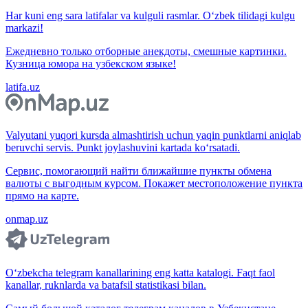
Har kuni eng sara latifalar va kulguli rasmlar. O‘zbek tilidagi kulgu
markazi!
Ежедневно только отборные анекдоты, смешные картинки.
Кузница юмора на узбекском языке!
latifa.uz
Valyutani yuqori kursda almashtirish uchun yaqin punktlarni aniqlab
beruvchi servis. Punkt joylashuvini kartada ko‘rsatadi.
Сервис, помогающий найти ближайшие пункты обмена
валюты с выгодным курсом. Покажет местоположение пункта
прямо на карте.
onmap.uz
O‘zbekcha telegram kanallarining eng katta katalogi. Faqt faol
kanallar, ruknlarda va batafsil statistikasi bilan.