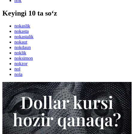
nok
Keyingi 10 ta so‘z
nokaslik
nokasta
nokastalik
nokaut
nokdaun
noklik
noksimon
nokzor
nol
nola