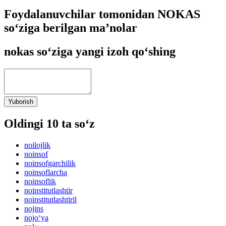
Foydalanuvchilar tomonidan NOKAS
so‘ziga berilgan ma’nolar
nokas so‘ziga yangi izoh qo‘shing
Yuborish
Oldingi 10 ta so‘z
noilojlik
noinsof
noinsofgarchilik
noinsoflarcha
noinsoflik
noinstitutlashtir
noinstitutlashtiril
nojins
nojo‘ya