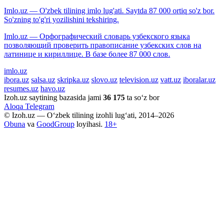
Imlo.uz — O'zbek tilining imlo lug'ati. Saytda 87 000 ortiq so'z bor.
So'zning to'g'ri yozilishini tekshiring.
Imlo.uz — Орфографический словарь узбекского языка
позволяющий проверить правописание узбекских слов на
латинице и кириллице. В базе более 87 000 слов.
imlo.uz
ibora.uz
salsa.uz
skripka.uz
slovo.uz
television.uz
vatt.uz
iboralar.uz
resumes.uz
havo.uz
Izoh.uz saytining bazasida jami
36 175
ta so‘z bor
Aloqa
Telegram
© Izoh.uz — O‘zbek tilining izohli lug‘ati, 2014–2026
Obuna
va
GoodGroup
loyihasi.
18+