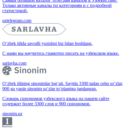
Самый большой каталог телеграм каналов в Узбекистане.
Только активные каналы по категориям и с подробной
статистикой.
uztelegram.com
O‘zbek tilida savodli yozishni biz bilan boshlang.
С нами вы научитесь грамотно писать на узбекском языке.
sarlavha.com
O‘zbek tilining sinonimlar lug‘ati. Saytda 3300 tadan ortiq so‘zlar,
900 ga yaqin sinonim so‘zlar to‘plamiga jamlangan.
Словарь синонимов узбекского языка на нашем сайте
содержит более 3300 слов и 900 синонимов.
sinonim.uz