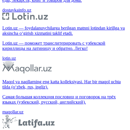
еды, лекарств, книг и товаров для дома.
dostavkainfo.uz
Lotin.uz — foydalanuvchilarga berilgan matnni lotindan kirillga va
aksincha o‘girish xizmatini taklif etadi.
Lotin.uz — поможет транслитерировать с узбекской
кириллицы на латиницу и обратно. Легко!
lotin.uz
Maqol va naqllarning eng katta kolleksiyasi. Har bir maqol uchta
tilda (o‘zbek, rus, ingliz).
Самая большая коллекция пословиц и поговорок на трёх
языках (узбекский, русский, английский).
maqollar.uz