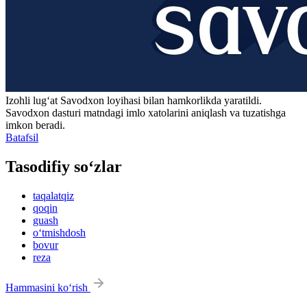
Izohli lugʻat
Savodxon
loyihasi bilan hamkorlikda yaratildi.
Savodxon dasturi matndagi imlo xatolarini aniqlash va tuzatishga
imkon beradi.
Batafsil
Tasodifiy so‘zlar
taqalatqiz
qoqin
guash
o‘tmishdosh
bovur
reza
Hammasini ko‘rish