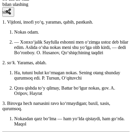
bilan ulashing
sifat
1. Vijdoni, insofi yoʻq, yaramas, qabih, pastkash.
Nokas odam.
— Xonxoʻjalik Sayfulla eshonni men oʻzimga ustoz deb bilar
edim. Aslida oʻsha nokas meni shu yoʻlga olib kirdi, — dedi
Boʻronboy.
O. Husanov, Qoʻshiqchining taqdiri
2.
soʻk.
Yaramas, ablah.
Ha, tutuni bulut koʻrmagan nokas. Sening otang shunday
qurumsoq edi.
P. Tursun, Oʻqituvchi
Qora qishda toʻy qilmay, Battar boʻlgur nokas, gov.
A.
Oripov, Hayrat
3. Birovga hech narsasini ravo koʻrmaydigan; baxil, xasis,
qurumsoq.
Nokasdan qarz boʻlma — ham yoʻlda qistaydi, ham goʻrda.
Maqol