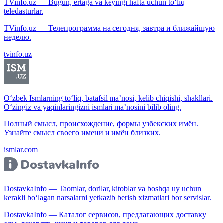
TVinfo.uz — Bugun, ertaga va keyingi hafta uchun to‘liq
teledasturlar.
TVinfo.uz — Телепрограмма на сегодня, завтра и ближайшую
неделю.
tvinfo.uz
O‘zbek Ismlarning to‘liq, batafsil ma’nosi, kelib chiqishi, shakllari.
O‘zingiz va yaqinlaringizni ismlari ma’nosini bilib oling.
Полный смысл, происхождение, формы узбекских имён.
Узнайте смысл своего имени и имён близких.
ismlar.com
DostavkaInfo — Taomlar, dorilar, kitoblar va boshqa uy uchun
kerakli bo‘lagan narsalarni yetkazib berish xizmatlari bor servislar.
DostavkaInfo — Каталог сервисов, предлагающих доставку