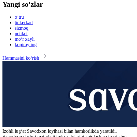
Yangi so'zlar
o‘tru
tinkerkad
sizmoq
netiket
mo‘r xayli
kopirayting
Hammasini ko‘rish
Izohli lugʻat
Savodxon
loyihasi bilan hamkorlikda yaratildi.
Savodxon dasturi matndagi imlo xatolarini aniqlash va tuzatishga