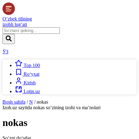
O‘zbek tilining
izohli lug‘ati
ЎЗ
Top 100
Ro‘yxat
Kirish
Lotin.uz
Bosh sahifa
/
N
/
nokas
Izoh.uz
saytida
nokas
so‘zining izohi va ma’nolari
nokas
So‘zni do‘stlar