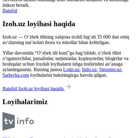
imkon beradi.
Batafsil
Izoh.uz loyihasi haqida
Izoh.uz — O‘zbek tilining xalqona izohli lug‘ati 35 000 dan ortiq
so‘zlarning ma’nolari ibora va misollar bilan keltirilgan.
Yillar davomida “O‘zbek tili kuni”ga bag‘ishlab, o‘zbek tilini
o‘rganuvchilar, jurnalistlar, tarjimonlar, kopirayterlar, blogerlar va
boshqalar uchun foydali loyihalarni ishga tushirishni an’anaga
aylantirganmiz. Bizning jamoa
Lotin.uz
,
Imlo.uz
,
Sinonim.uz
,
Sarlavha.com
loyihalarini hukmingizga havola qilgan.
Batafsil Izoh.uz loyihasi haqida
Loyihalarimiz