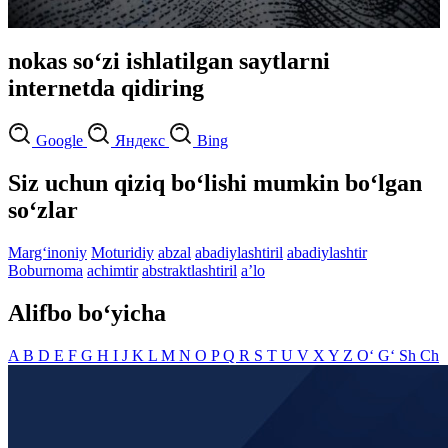
nokas so‘zi ishlatilgan saytlarni
internetda qidiring
Google
Яндекс
Bing
Siz uchun qiziq bo‘lishi mumkin bo‘lgan
so‘zlar
Marg‘inoniy
Moturidiy
abzal
abadiylashtiril
abadiylashtir
Boburnoma
achimtir
abstraktlashtiril
aʼlo
Alifbo bo‘yicha
A
B
D
E
F
G
H
I
J
K
L
M
N
O
P
Q
R
S
T
U
V
X
Y
Z
O‘
G‘
Sh
Ch