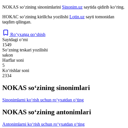
NOKAS
so‘zining sinonimlarini
Sinonim.uz
saytida qidirib ko‘ring.
НОКАС
so‘zining kirillcha yozilishi
Lotin.uz
sayti tomonidan
taqdim qilingan.
Ro‘yxatga qo‘shish
Saytdagi o‘rni
1549
So‘zning teskari yozilishi
sakon
Harflar soni
5
Ko‘rishlar soni
2334
NOKAS so‘zining sinonimlari
Sinonimlarni ko‘rish uchun ro‘yxatdan o‘ting
NOKAS so‘zining antonimlari
Antonimlarni ko‘rish uchun ro‘yxatdan o‘ting