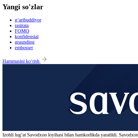
Yangi so'zlar
g‘aribuddiyor
rastrata
FOMO
konfidensial
graunding
embosser
Hammasini ko‘rish
Izohli lugʻat
Savodxon
loyihasi bilan hamkorlikda yaratildi. Savodxon