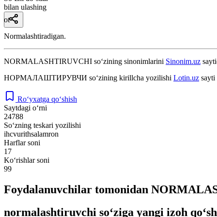
bilan ulashing
ot
Normalashtiradigan.
NORMALASHTIRUVCHI
so‘zining sinonimlarini
Sinonim.uz
sayti
НОРМАЛАШТИРУВЧИ
so‘zining kirillcha yozilishi
Lotin.uz
sayti
Ro‘yxatga qo‘shish
Saytdagi o‘rni
24788
So‘zning teskari yozilishi
ihcvurithsalamron
Harflar soni
17
Ko‘rishlar soni
99
Foydalanuvchilar tomonidan NORMALASH
normalashtiruvchi so‘ziga yangi izoh qo‘s