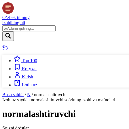
O‘zbek tilining
izohli lug‘ati
ЎЗ
Top 100
Ro‘yxat
Kirish
Lotin.uz
Bosh sahifa
/
N
/
normalashtiruvchi
Izoh.uz
saytida
normalashtiruvchi
so‘zining izohi va ma’nolari
normalashtiruvchi
So‘zni do‘stlar