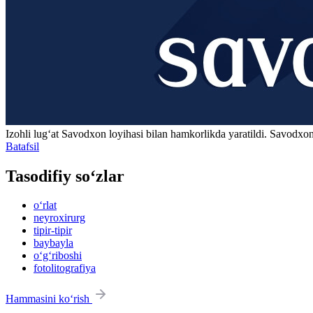
Izohli lugʻat
Savodxon
loyihasi bilan hamkorlikda yaratildi. Savodxon
Batafsil
Tasodifiy so‘zlar
o‘rlat
neyroxirurg
tipir-tipir
baybayla
o‘g‘riboshi
fotolitografiya
Hammasini ko‘rish