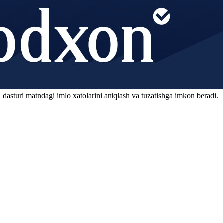
 dasturi matndagi imlo xatolarini aniqlash va tuzatishga imkon beradi.