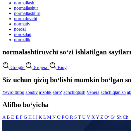
normallash
normallashtir
normallashtiril
normalovchi
normativ
norozi
norozilan
norozilik
normalashtiruvchi so‘zi ishlatilgan saytlar
Google
Яндекс
Bing
Siz uchun qiziq bo‘lishi mumkin bo‘lgan so
Yevroittifoq
abadiy
aʼzolik
abro‘
achchiqtosh
Venera
achchiqlanish
ab
Alifbo bo‘yicha
A
B
D
E
F
G
H
I
J
K
L
M
N
O
P
Q
R
S
T
U
V
X
Y
Z
O‘
G‘
Sh
Ch