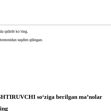
da qidirib ko‘ring.
 tomonidan taqdim qilingan.
TIRUVCHI so‘ziga berilgan ma’nolar
hing