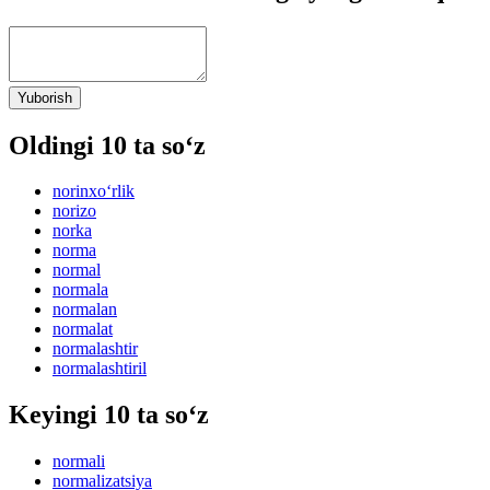
Yuborish
Oldingi 10 ta so‘z
norinxo‘rlik
norizo
norka
norma
normal
normala
normalan
normalat
normalashtir
normalashtiril
Keyingi 10 ta so‘z
normali
normalizatsiya