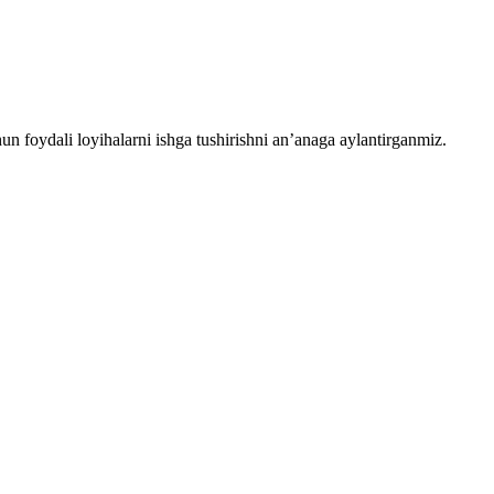
chun foydali loyihalarni ishga tushirishni an’anaga aylantirganmiz.