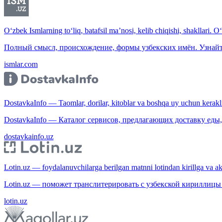
O‘zbek Ismlarning to‘liq, batafsil ma’nosi, kelib chiqishi, shakllari. O
Полный смысл, происхождение, формы узбекских имён. Узнайт
ismlar.com
DostavkaInfo — Taomlar, dorilar, kitoblar va boshqa uy uchun kerakli b
DostavkaInfo — Каталог сервисов, предлагающих доставку еды, 
dostavkainfo.uz
Lotin.uz — foydalanuvchilarga berilgan matnni lotindan kirillga va aksi
Lotin.uz — поможет транслитерировать с узбекской кириллицы 
lotin.uz