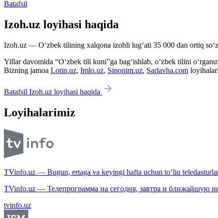
Batafsil
Izoh.uz loyihasi haqida
Izoh.uz — O‘zbek tilining xalqona izohli lug‘ati 35 000 dan ortiq so‘zl
Yillar davomida “O‘zbek tili kuni”ga bag‘ishlab, o‘zbek tilini o‘rganuvc
Bizning jamoa
Lotin.uz
,
Imlo.uz
,
Sinonim.uz
,
Sarlavha.com
loyihalar
Batafsil Izoh.uz loyihasi haqida
Loyihalarimiz
TVinfo.uz — Bugun, ertaga va keyingi hafta uchun to‘liq teledasturlar
TVinfo.uz — Телепрограмма на сегодня, завтра и ближайшую н
tvinfo.uz