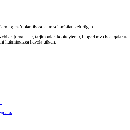
arning ma’nolari ibora va misollar bilan keltirilgan.
hilar, jurnalistlar, tarjimonlar, kopirayterlar, blogerlar va boshqalar u
ini hukmingizga havola qilgan.
.
еделю.