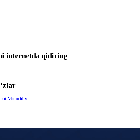
ni internetda qidiring
‘zlar
bat
Moturidiy