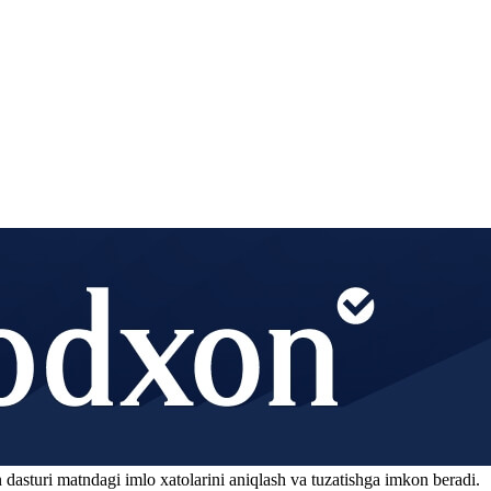
 dasturi matndagi imlo xatolarini aniqlash va tuzatishga imkon beradi.