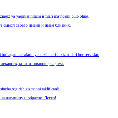
‘zingiz va yaqinlaringizni ismlari ma’nosini bilib oling.
е смысл своего имени и имён близких.
o‘lagan narsalarni yetkazib berish xizmatlari bor servislar.
лекарств, книг и товаров для дома.
ncha o‘girish xizmatini taklif etadi.
на латиницу и обратно. Легко!